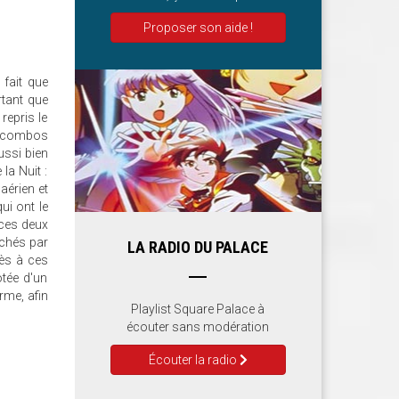
Proposer son aide !
 fait que
rtant que
repris le
de combos
ussi bien
la Nuit :
aérien et
ui ont le
 ces deux
âchés par
LA RADIO DU PALACE
cès à ces
tée d'un
arme, afin
Playlist Square Palace à
écouter sans modération
Écouter la radio