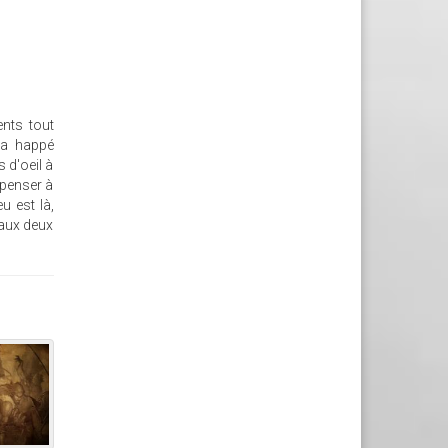
nts tout
'a happé
 d'oeil à
 penser à
u est là,
 aux deux