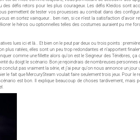
 des défis retors pour les plus courageux. Les défis Kleidos sont ac
vous permettent de tester vos prouesses au combat dans des configur
 en sortez vainqueur... ben rien, si ce n'est la satisfaction d'avoir re
iorer le héros ou optionnelles telles des costumes auraient pu me for
es lues ici et là... Et bien on le peut par deux ou trois points : premièr
non plus ratées, elles sont un peu trop redondantes et n'apportent final
anquer comme une fillette alors qu'on est le Seigneur des Ténèbres, ça
 pointé du doigt le scénario. Bon je rejoindrais de nombreuses personnes 
e ne conclut pas vraiment la série, et j'ai peur qu'on nous annonce un jour 
nier le fait que MercurySteam voulait faire seulement trois jeux. Pour le re
e scénario est bon. Il explique beaucoup de choses tardivement, mais 
l.