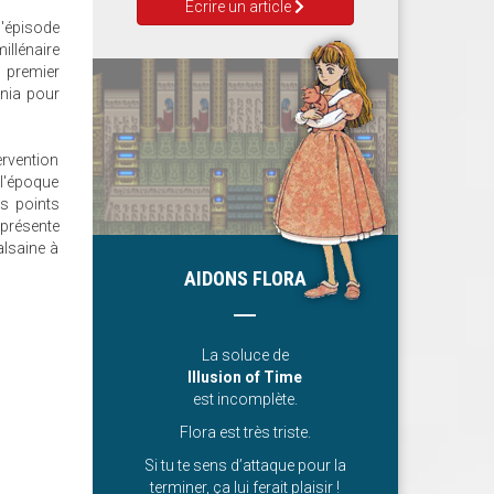
Ecrire un article
l'épisode
illénaire
u premier
ania pour
ervention
 l'époque
ns points
 présente
lsaine à
AIDONS FLORA
La soluce de
Illusion of Time
est incomplète.
Flora est très triste.
Si tu te sens d’attaque pour la
terminer, ça lui ferait plaisir !