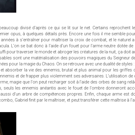
aucoup divisé d'après ce qui se lit sur le net. Certains reprochent le
mier opus, à quelques détails près. Encore une fois il me semble pou
années à s'entraîner pour maîtriser la croix de combat, et le naturel a 
acula. L'on se bat donc à l'aide d'un fouet pour l'arme neutre dotée 
fi pour traverser le monde et abroger les créatures de la nuit, ça doit a
sables sont une matérialisation des pouvoirs magiques du Seigneur de 
ées pour la magie du Chaos. On se retrouve avec une dualité de styles : 
 et absorber la vie des ennemis; brutal et plus animal pour les griffes q
nnemis et de frapper plus violemment ses adversaires. L'utilisation de
e, magie que l'on peut recharger soit à l'aide des orbes de sang rel
is, seuls les ennemis anéantis avec le fouet de l'ombre donneront ac
aussi d'un arbre de compétences propres. Enfin, chaque arme est do
combo, Gabriel finit par le maîtriser, et peut transférer cette maîtrise à l'