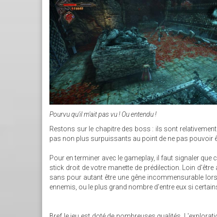
Pourvu qu'il m'ait pas vu ! Ou entendu !
Restons sur le chapitre des boss : ils sont relativemen
pas non plus surpuissants au point de ne pas pouvoir ê
Pour en terminer avec le gameplay, il faut signaler que c
stick droit de votre manette de prédilection. Loin d'êtr
sans pour autant être une gêne incommensurable lors 
ennemis, ou le plus grand nombre d'entre eux si certai
Bref le jeu est doté de nombreuses qualités. L'explor