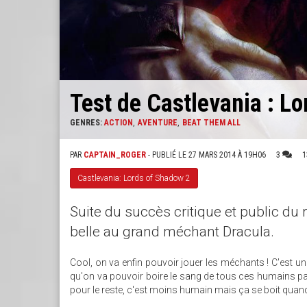
Test de Castlevania : L
GENRES:
ACTION
AVENTURE
BEAT THEM ALL
PAR
CAPTAIN_ROGER
- PUBLIÉ LE 27 MARS 2014 À 19H06
3
1
Castlevania: Lords of Shadow 2
Suite du succès critique et public du 
belle au grand méchant Dracula.
Cool, on va enfin pouvoir jouer les méchants ! C'est
qu'on va pouvoir boire le sang de tous ces humains path
pour le reste, c'est moins humain mais ça se boit qua