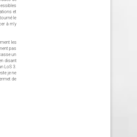
cessibles
ations et
tourné le
cer à m'y
ement les
ement pas
 casse un
en disant
un LoS 3.
ste je ne
permet de