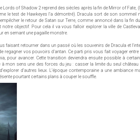
 de Lords of Shadow 2 reprend des siècles après la fin de Mirror of Fate, (
mme le test de Hawkeyes l'a démontré). Dracula sort de son sommeil m
r d'empêcher le retour de Satan sur Terre, comme annoncé dans la fin d
otre objectif. Pour cela il va vous falloir explorer la ville de Castlev
our en semant une pagaille monstre.
s faisant retourner dans un passé où les souvenirs de Dracula et l'int
e regagner vos pouvoirs d'antan. Ce parti pris vous fait voyager entre
a, pour avancer. Cette transition deviendra ensuite possible à certai
ve à mon sens une des forces du jeu : casser la limite du seul château
'explorer d'autres lieux. L'époque contemporaine a une ambiance ma
résente pourtant certains plans à couper le souffle.