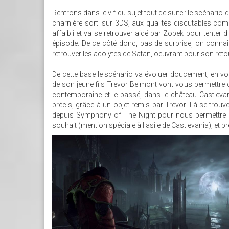
Rentrons dans le vif du sujet tout de suite : le scénario
charnière sorti sur 3DS, aux qualités discutables co
affaibli et va se retrouver aidé par Zobek pour tente
épisode. De ce côté donc, pas de surprise, on connaît n
retrouver les acolytes de Satan, oeuvrant pour son ret
De cette base le scénario va évoluer doucement, en vou
de son jeune fils Trevor Belmont vont vous permettre d
contemporaine et le passé, dans le château Castlevani
précis, grâce à un objet remis par Trevor. Là se trou
depuis Symphony of The Night pour nous permettre d
souhait (mention spéciale à l'asile de Castlevania), et p