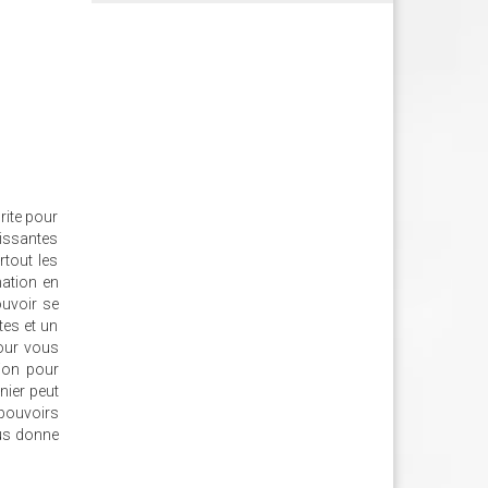
rite pour
uissantes
rtout les
mation en
ouvoir se
tes et un
pour vous
ion pour
nier peut
 pouvoirs
ous donne