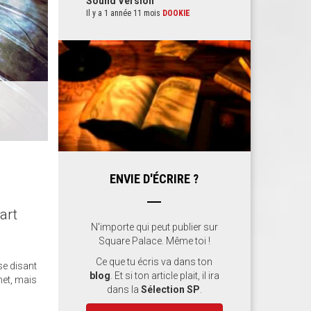
Sound Version
Il y a 1 année 11 mois
DOOKIE
ENVIE D'ÉCRIRE ?
art
N'importe qui peut publier sur
Square Palace. Même toi !
Ce que tu écris va dans ton
se disant
blog
. Et si ton article plait, il ira
met, mais
dans la
Sélection SP
.