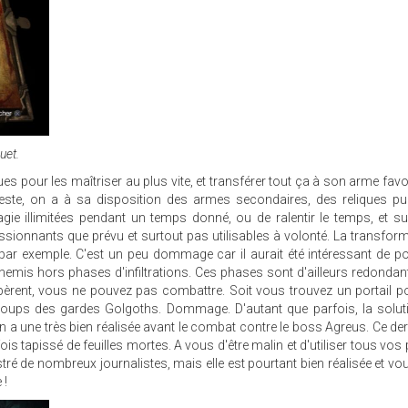
uet.
s pour les maîtriser au plus vite, et transférer tout ça à son arme favo
 reste, on a à sa disposition des armes secondaires, des reliques p
e illimitées pendant un temps donné, ou de ralentir le temps, et su
ionnants que prévu et surtout pas utilisables à volonté. La transfor
e par exemple. C'est un peu dommage car il aurait été intéressant de p
mis hors phases d'infiltrations. Ces phases sont d'ailleurs redondan
epèrent, vous ne pouvez pas combattre. Soit vous trouvez un portail 
 coups des gardes Golgoths. Dommage. D'autant que parfois, la solut
en a une très bien réalisée avant le combat contre le boss Agreus. Ce der
ois tapissé de feuilles mortes. A vous d'être malin et d'utiliser tous vos
tré de nombreux journalistes, mais elle est pourtant bien réalisée et v
 !