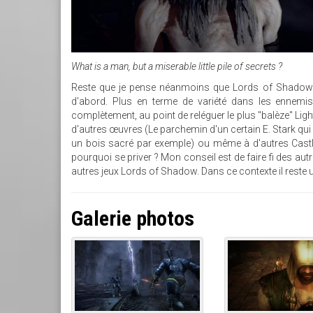
What is a man, but a miserable little pile of secrets ?
Reste que je pense néanmoins que Lords of Shadow 2 
d'abord. Plus en terme de variété dans les ennemis.
complètement, au point de reléguer le plus "balèze" Ligh
d'autres œuvres (Le parchemin d'un certain E. Stark q
un bois sacré par exemple) ou même à d'autres Castleva
pourquoi se priver ? Mon conseil est de faire fi des au
autres jeux Lords of Shadow. Dans ce contexte il reste 
Galerie photos