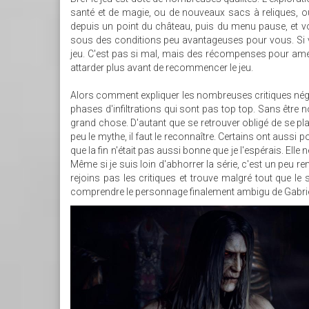
santé et de magie, ou de nouveaux sacs à reliques, ou
depuis un point du château, puis du menu pause, et 
sous des conditions peu avantageuses pour vous. Si vous
jeu. C'est pas si mal, mais des récompenses pour amél
attarder plus avant de recommencer le jeu.
Alors comment expliquer les nombreuses critiques négativ
phases d'infiltrations qui sont pas top top. Sans être 
grand chose. D'autant que se retrouver obligé de se pl
peu le mythe, il faut le reconnaître. Certains ont aussi
que la fin n'était pas aussi bonne que je l'espérais. Ell
Même si je suis loin d'abhorrer la série, c'est un peu re
rejoins pas les critiques et trouve malgré tout que l
comprendre le personnage finalement ambigu de Gabrie