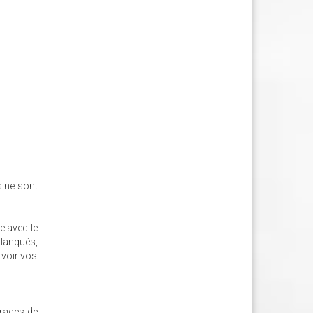
s ne sont
e avec le
planqués,
 voir vos
grades de