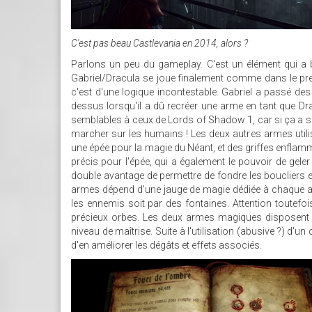
C'est pas beau Castlevania en 2014, alors ?
Parlons un peu du gameplay. C'est un élément qui a be
Gabriel/Dracula se joue finalement comme dans le pre
c'est d'une logique incontestable. Gabriel a passé des 
dessus lorsqu'il a dû recréer une arme en tant que Dr
semblables à ceux de Lords of Shadow 1, car si ça a suf
marcher sur les humains ! Les deux autres armes utili
une épée pour la magie du Néant, et des griffes enflamm
précis pour l'épée, qui a également le pouvoir de geler
double avantage de permettre de fondre les boucliers e
armes dépend d'une jauge de magie dédiée à chaque arm
les ennemis soit par des fontaines. Attention toutefo
précieux orbes. Les deux armes magiques disposent 
niveau de maîtrise. Suite à l'utilisation (abusive ?) d'un 
d'en améliorer les dégâts et effets associés.