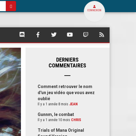
CONNEXION
SQUARE
SQUARE
SQUARE
SQUARE
SQUARE
FLUX
PALACE
PALACE
PALACE
PALACE
PALACE
RSS
SUR
SUR
SUR
SUR
SUR
DE
DISCORD
FACEBOOK
TWITTER
YOUTUBE
TWITCH
SQUARE
PALACE
DERNIERS
COMMENTAIRES
Comment retrouver le nom
d'un jeu vidéo que vous avez
oublié
Il y a 1 année 8 mois
JEAN
Gunnm, le combat
Il y a 1 année 10 mois
CHRIS
Trials of Mana Original