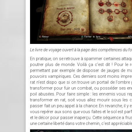
Le livre de voyage ouvert à la page des compétences du fo
En pratique, on se retrouve à spammer certaines attaque
poutrer plus de monde. Voilà ça c'est dit ! Pour le
permettant par exemple de disposer de jauges de magi
pouvoirs vampiriques. Ces derniers sont moins impress
rat n'est dispo que si on trouve un portail de l'ombr
transformer pour fuir un combat, ou posséder ses enne
poil abusées. Pour faire simple : les ennemis vous r
transformer en rat, soit vous allez mourir sous les
passer fait un peu appel à la chance. En revanche, il y 
vous repérer aux sons que vous faites et le sol est parf
et le décor pour passer inaperçu. Cette séquence a frus
une certaine liberté dans votre chemin, c'est appréciable