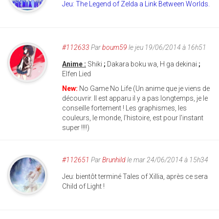
Jeu: The Legend of Zelda a Link Between Worlds.
#112633
Par
boum59
le jeu 19/06/2014 à 16h51
Anime :
Shiki
;
Dakara boku wa, H ga dekinai
;
Elfen Lied
New:
No Game No Life (Un anime que je viens de
découvrir. Il est apparu il y a pas longtemps, je le
conseille fortement ! Les graphismes, les
couleurs, le monde, l'histoire, est pour l'instant
super !!!!)
#112651
Par
Brunhild
le mar 24/06/2014 à 15h34
Jeu: bientôt terminé Tales of Xillia, après ce sera
Child of Light !