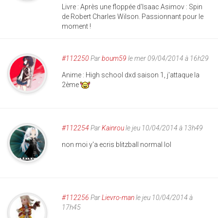
Livre : Après une floppée d'Isaac Asimov : Spin
de Robert Charles Wilson. Passionnant pour le
moment !
#112250
Par
boum59
le mer 09/04/2014 à 16h29
Anime : High school dxd saison 1, j'attaque la
2ème
#112254
Par
Kainrou
le jeu 10/04/2014 à 13h49
non moi y'a ecris blitzball normal lol
#112256
Par
Lievro-man
le jeu 10/04/2014 à
17h45