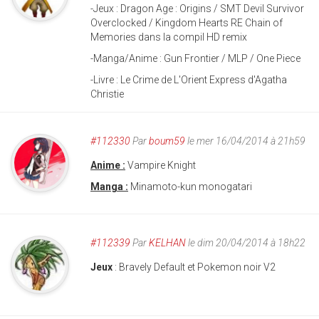
-Jeux : Dragon Age : Origins / SMT Devil Survivor
Overclocked / Kingdom Hearts RE Chain of
Memories dans la compil HD remix
-Manga/Anime : Gun Frontier / MLP / One Piece
-Livre : Le Crime de L'Orient Express d'Agatha
Christie
#112330
Par
boum59
le mer 16/04/2014 à 21h59
Anime :
Vampire Knight
Manga :
Minamoto-kun monogatari
#112339
Par
KELHAN
le dim 20/04/2014 à 18h22
Jeux
: Bravely Default et Pokemon noir V2