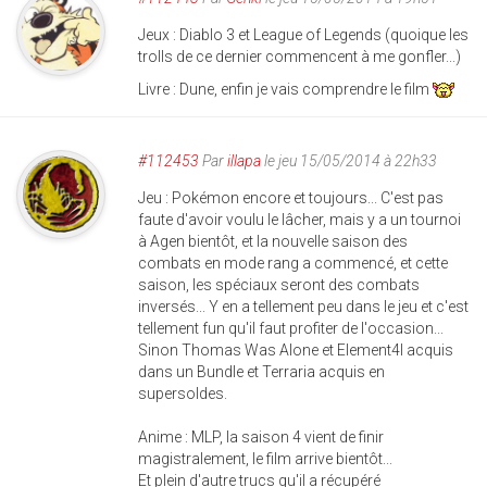
Jeux : Diablo 3 et League of Legends (quoique les
trolls de ce dernier commencent à me gonfler...)
Livre : Dune, enfin je vais comprendre le film
#112453
Par
illapa
le jeu 15/05/2014 à 22h33
Jeu : Pokémon encore et toujours... C'est pas
faute d'avoir voulu le lâcher, mais y a un tournoi
à Agen bientôt, et la nouvelle saison des
combats en mode rang a commencé, et cette
saison, les spéciaux seront des combats
inversés... Y en a tellement peu dans le jeu et c'est
tellement fun qu'il faut profiter de l'occasion...
Sinon Thomas Was Alone et Element4l acquis
dans un Bundle et Terraria acquis en
supersoldes.
Anime : MLP, la saison 4 vient de finir
magistralement, le film arrive bientôt...
Et plein d'autre trucs qu'il a récupéré