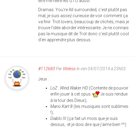
être me relire les GTO aussi.
Dramas: You're All surrounded, c'est plutôt pas
mal, je suis assez curieuse de voir comment ça
va finir. Trot lovers, beaucoup de clichés, mais je
trouve l'idée aborder intéressante. Je ne connais
pas la musique dit de Trot donc c'est plutôt cool
d'en apprendre plus dessus.
#112683
Par
lifeless
le ven 04/07/2014 à 23h03
Jeux :
LoZ : Wind Waker HD
(Contente de pouvoir
enfin jouer à cet opus.
Je suis rendue
à la tour des Dieux);
Mario Kart 8
(les musiques sont sublimes
!);
Diablo III
(ça fait un mois que je suis
dessus, et je dois dire que j'aime bien ^^)