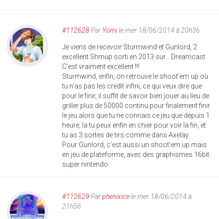
#112628
Par
Yomi
le mer 18/06/2014 à 20h36
Je viens de recevoir Sturmwind et Gunlord, 2
excellent Shmup sorti en 2013 sur... Dreamcast.
C'est vraiment excellent !!!
Sturmwind, enfin, on retrouve le shoot'em up où
tu n'as pas les credit infini, ce qui veux dire que
pour le finir, il suffit de savoir bien jouer au lieu de
griller plus de 50000 continu pour finalement finir
le jeu alors que tu ne connais ce jeu que depuis 1
heure, la tu peux enfin en chier pour voir la fin, et
tu as 3 sortes de tirs comme dans Axelay.
Pour Gunlord, c'est aussi un shoot'em up mais
en jeu de plateforme, avec des graphismes 16bit
super nintendo.
#112629
Par
phenixice
le mer 18/06/2014 à
21h56