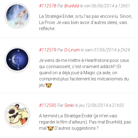
#112578
Par
Brunhild
le ven 06/06/2014 à 12h51
La Stratégie Ender, si tu l'as pas encore lu. Sinon,
La Proie. Je vais bien avoir d'autres idées, vais
réfléchir.
#112579
Par
D-Lirium
le sam 07/06/2014 à 2h24
Je viens de me mettre à Hearthstone pour ceux
qui connaissent, c'est vraiment addictif ! Et
quand on a déjà joué à Magic ça aide, on
comprend plus facilement les mécanismes du
jeu
#112595
Par
Senki
le jeu 12/06/2014 à 21h32
A terminé La Stratégie Ender (je m'en vais
regarder le film d'ailleurs). Pas mal Brunhild, pas
mal
D'autres suggestions ?