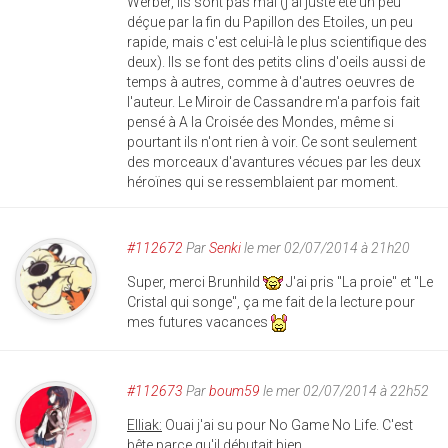
Werber, ils sont pas mal (j'ai juste été un peu
déçue par la fin du Papillon des Etoiles, un peu
rapide, mais c'est celui-là le plus scientifique des
deux). Ils se font des petits clins d'oeils aussi de
temps à autres, comme à d'autres oeuvres de
l'auteur. Le Miroir de Cassandre m'a parfois fait
pensé à A la Croisée des Mondes, même si
pourtant ils n'ont rien à voir. Ce sont seulement
des morceaux d'avantures vécues par les deux
héroïnes qui se ressemblaient par moment.
#112672
Par
Senki
le mer 02/07/2014 à 21h20
Super, merci Brunhild
J'ai pris "La proie" et "Le
Cristal qui songe", ça me fait de la lecture pour
mes futures vacances
#112673
Par
boum59
le mer 02/07/2014 à 22h52
Elliak
:
Ouai j'ai su pour No Game No Life. C'est
bête parce qu'il débutait bien...