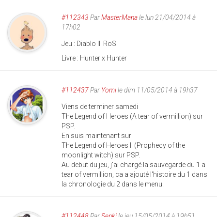
#112343
Par
MasterMana
le lun 21/04/2014 à
17h02
Jeu : Diablo III RoS
Livre : Hunter x Hunter
#112437
Par
Yomi
le dim 11/05/2014 à 19h37
Viens de terminer samedi
The Legend of Heroes (A tear of vermillion) sur
PSP.
En suis maintenant sur
The Legend of Heroes II (Prophecy of the
moonlight witch) sur PSP.
Au debut du jeu, j'ai chargé la sauvegarde du 1 a
tear of vermillion, ca a ajouté l'histoire du 1 dans
la chronologie du 2 dans le menu.
#112448
Par
Senki
le jeu 15/05/2014 à 19h51