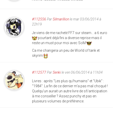
#112556
Par
Silmarillion
le mar 03/06/2014 à
22h19
Je viens de me racheté FF7 sur steam... a 6 euro
pourtant déjà fini a diverse reprise mais il
reste un must pour moi avec SoM
Ca me changera un peu de World of tank et
skyrim
#112577
Par
Senki
le ven 06/06/2014 à 11h34
Livres : après "Les plus qu'humains" et "Ubik" :
"1984". La fin de ce dernier m'a pas mal choqué !
Quelqu'un aurait un autre livre de sf/anticipation
à me conseiller ? Assez punchy et pas en
plusieurs volumes de préférence.