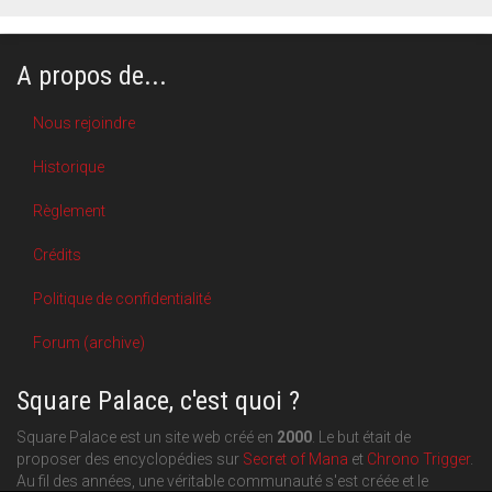
A propos de...
Nous rejoindre
Historique
Règlement
Crédits
Politique de confidentialité
Forum (archive)
Square Palace, c'est quoi ?
Square Palace est un site web créé en
2000
. Le but était de
proposer des encyclopédies sur
Secret of Mana
et
Chrono Trigger
.
Au fil des années, une véritable communauté s'est créée et le