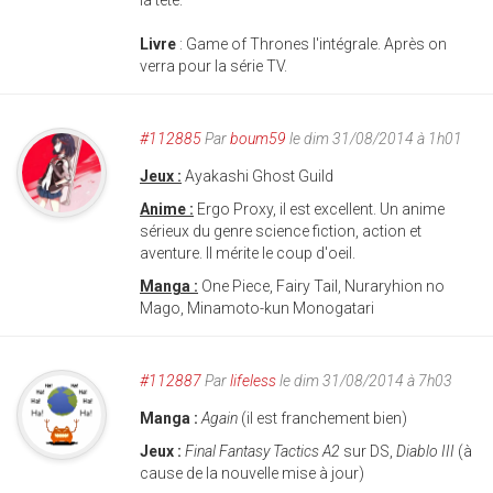
la tête.
Livre
: Game of Thrones l'intégrale. Après on
verra pour la série TV.
#112885
Par
boum59
le dim 31/08/2014 à 1h01
Jeux :
Ayakashi Ghost Guild
Anime :
Ergo Proxy, il est excellent. Un anime
sérieux du genre science fiction, action et
aventure. Il mérite le coup d'oeil.
Manga :
One Piece, Fairy Tail, Nuraryhion no
Mago, Minamoto-kun Monogatari
#112887
Par
lifeless
le dim 31/08/2014 à 7h03
Manga :
Again
(il est franchement bien)
Jeux :
Final Fantasy Tactics A2
sur DS,
Diablo III
(à
cause de la nouvelle mise à jour)