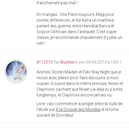
franchement pas mal !
En mangas : One Piece toujours, Magi pour
voirles différences, et Ad Astra un manhwa
parlant des guerres entre Hannibal Barca et
Scipion l'Africain dans l'antiquité. C'est super
classe, je recommande chaudement d'y jeter un
oeil !
#112215
Par
Brunhild
le ven 04/04/2014 à 13h11
Animés: Rozen Maiden et Fate Stay Night que je
revois avec plaisir pour faire découvrir à mon
copain. à suivre dans le même principe: Noein et
Claymore, sachant que Noein j'ai déjà vu y'a très
longtemps, et Claymore encore jamais vu.
Livre: vais commencer à jongler entre la suite de
l'étude sur
A la Croisée des Mondes
et le tome
suivant de Sorceleur.