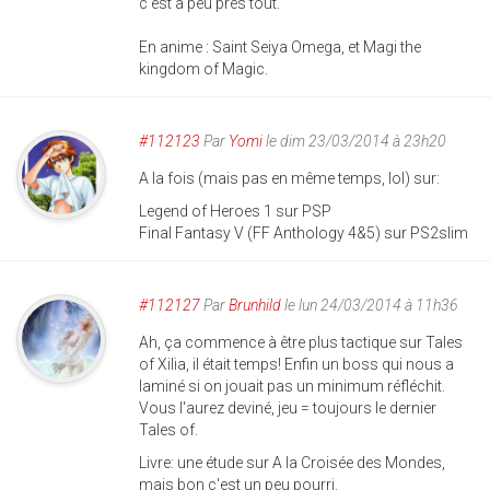
c'est à peu près tout.
En anime : Saint Seiya Omega, et Magi the
kingdom of Magic.
#112123
Par
Yomi
le dim 23/03/2014 à 23h20
A la fois (mais pas en même temps, lol) sur:
Legend of Heroes 1 sur PSP
Final Fantasy V (FF Anthology 4&5) sur PS2slim
#112127
Par
Brunhild
le lun 24/03/2014 à 11h36
Ah, ça commence à être plus tactique sur Tales
of Xilia, il était temps! Enfin un boss qui nous a
laminé si on jouait pas un minimum réfléchit.
Vous l'aurez deviné, jeu = toujours le dernier
Tales of.
Livre: une étude sur A la Croisée des Mondes,
mais bon c'est un peu pourri.