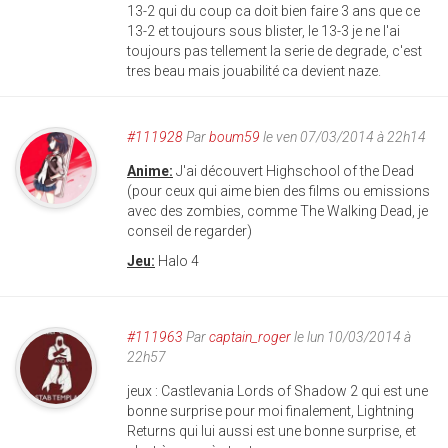
13-2 qui du coup ca doit bien faire 3 ans que ce
13-2 et toujours sous blister, le 13-3 je ne l'ai
toujours pas tellement la serie de degrade, c'est
tres beau mais jouabilité ca devient naze.
#111928
Par
boum59
le ven 07/03/2014 à 22h14
Anime:
J'ai découvert Highschool of the Dead
(pour ceux qui aime bien des films ou emissions
avec des zombies, comme The Walking Dead, je
conseil de regarder)
Jeu:
Halo 4
#111963
Par
captain_roger
le lun 10/03/2014 à
22h57
jeux : Castlevania Lords of Shadow 2 qui est une
bonne surprise pour moi finalement, Lightning
Returns qui lui aussi est une bonne surprise, et