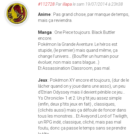
#112728
Par
illapa
le sam 19/07/2014 à 23h38
Anime
: Pas grand chose, par manque de temps,
mais ça reviendra.
Manga
: One Piece toujours. Black Buttler
encore.
Pokémon la Grande Aventure. Le héros est
stupide, (le premier) mais quand même, ça
change l'univers... (Bouffer un humain pour
évoluer, non mais sans blague...)
Et Assassination Classroom, pas mal.
Jeux
: Pokémon XY encore et toujours, (dur de le
lâcher quand on y joue dans une asso), un peu
d'Etrian Odyssey mais il devient pénible ce jeu...
Ys Chronicle+ 1 et 2. Un p'tit jeu assez simple
(enfin, deux p'tits jeux en fait) , classiques,
(clichés aussi) mais ça défoule de foncer dans
tous les monstres... Et Aveyond Lord of Twiligth,
un RPG indé, classique, cliché, mais pas mal
foutu, donc ça passe le temps sans se prendre