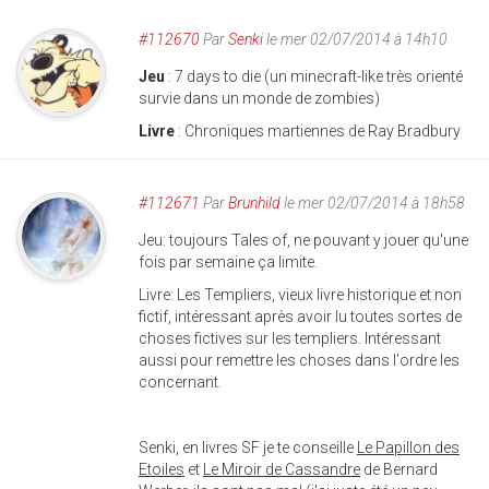
#112670
Par
Senki
le mer 02/07/2014 à 14h10
Jeu
: 7 days to die (un minecraft-like très orienté
survie dans un monde de zombies)
Livre
: Chroniques martiennes de Ray Bradbury
#112671
Par
Brunhild
le mer 02/07/2014 à 18h58
Jeu: toujours Tales of, ne pouvant y jouer qu'une
fois par semaine ça limite.
Livre: Les Templiers, vieux livre historique et non
fictif, intéressant après avoir lu toutes sortes de
choses fictives sur les templiers. Intéressant
aussi pour remettre les choses dans l'ordre les
concernant.
Senki, en livres SF je te conseille
Le Papillon des
Etoiles
et
Le Miroir de Cassandre
de Bernard