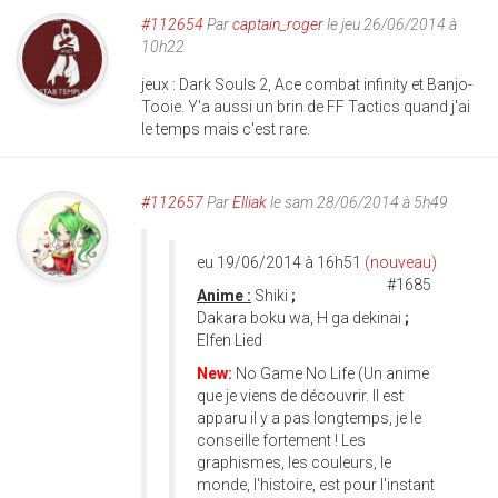
#112654
Par
captain_roger
le jeu 26/06/2014 à
10h22
jeux : Dark Souls 2, Ace combat infinity et Banjo-
Tooie. Y'a aussi un brin de FF Tactics quand j'ai
le temps mais c'est rare.
#112657
Par
Elliak
le sam 28/06/2014 à 5h49
eu 19/06/2014 à 16h51
(nouveau)
#1685
Anime :
Shiki
;
Dakara boku wa, H ga dekinai
;
Elfen Lied
New:
No Game No Life (Un anime
que je viens de découvrir. Il est
apparu il y a pas longtemps, je le
conseille fortement ! Les
graphismes, les couleurs, le
monde, l'histoire, est pour l'instant