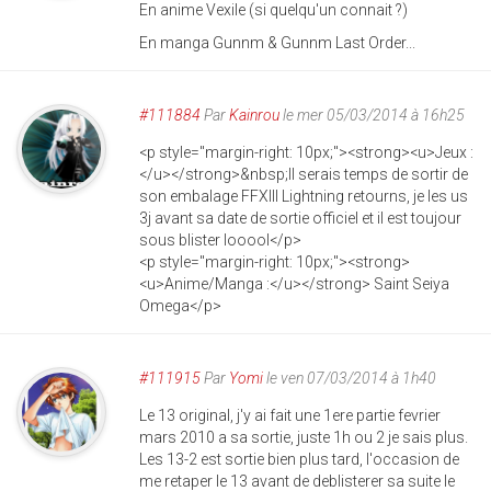
En anime Vexile (si quelqu'un connait ?)
En manga Gunnm & Gunnm Last Order...
#111884
Par
Kainrou
le mer 05/03/2014 à 16h25
<p style="margin-right: 10px;"><strong><u>Jeux :
</u></strong>&nbsp;Il serais temps de sortir de
son embalage FFXIII Lightning retourns, je les us
3j avant sa date de sortie officiel et il est toujour
sous blister looool</p>
<p style="margin-right: 10px;"><strong>
<u>Anime/Manga :</u></strong> Saint Seiya
Omega</p>
#111915
Par
Yomi
le ven 07/03/2014 à 1h40
Le 13 original, j'y ai fait une 1ere partie fevrier
mars 2010 a sa sortie, juste 1h ou 2 je sais plus.
Les 13-2 est sortie bien plus tard, l'occasion de
me retaper le 13 avant de deblisterer sa suite le