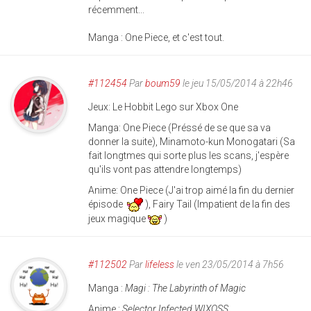
récemment...
Manga : One Piece, et c'est tout.
#112454
Par
boum59
le jeu 15/05/2014 à 22h46
Jeux: Le Hobbit Lego sur Xbox One
Manga: One Piece (Préssé de se que sa va
donner la suite), Minamoto-kun Monogatari (Sa
fait longtmes qui sorte plus les scans, j'espère
qu'ils vont pas attendre longtemps)
Anime: One Piece (J'ai trop aimé la fin du dernier
épisode
), Fairy Tail (Impatient de la fin des
jeux magique
)
#112502
Par
lifeless
le ven 23/05/2014 à 7h56
Manga :
Magi : The Labyrinth of Magic
Anime :
Selector Infected WIXOSS