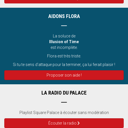
AIDONS FLORA
La soluce de
Illusion of Time
est incomplète.
Flora est très triste.
Si tu te sens d’attaque pour la terminer, ça lui ferait plaisir !
Proposer son aide !
LA RADIO DU PALACE
Playlist Square Palace à écouter sans modération
Écouter la radio