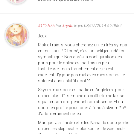
#112675
Par
krysta
le jeu 03/07/2014 à 20h52
Jeux:
Risk of rain: si vous cherchez un jeu très sympa
en multi sur PC foncé, c'est un petit jeu indé fort
sympathique. Bon après la configuration des
ports pour le online est parfois un peu
fastidieuse, mais franchement ce jeu est
excellent. J'y joue pas mal avec mes soeurs Le
solo est aussi plutôt cool ^^.
Skyrim: ma soeur est partie en Angleterre pour
un peu plus d'1 semaine du coût elle me laisse
squatter son ordi pendant son absence. Et du
coup j'en profite pour jouer à fond à skyrim *o*.
J'adore vraiment ce jeu .
Mangas: J'ai fini de relire les Nana du coup je relis
un peu les skip beat et blackbutler. Je vais peut-