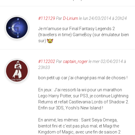
#112129
Par
D-Lirium
le lun 24/03/2014 à 20h24
Je m'amuse sur Final Fantasy Legends 2
(travellers in time) GameBoy (sur émulateur bien
sur)
#112202
Par
captain_roger
le mer 02/04/2014 à
23h33
bon petit up car j'ai changé pas mal de choses !
En jeux : J'ai ressorti la wii pour un marathon
Lego Harry Potter, sur PS3, je continue Lightning
Returns et refait Castlevania Lords of Shadow 2.
Enfin sur 3DS, Yoshi's New Island !
En animé, les mêmes : Saint Seiya Omega,
bientot fini et c'est pas plus mal; et Magi the
Kingdom of Magic, avec une fin de saison 2