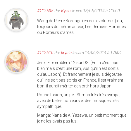
#112598
Par
Kysiel
le ven 13/06/2014 à 11h00
Wang de Pierre Bordage (en deux volumes) ou,
toujours du même auteur, Les Derniers Hommes
ou Porteurs d'âmes.
#112610
Par
krysta
le sam 14/06/2014 à 17h04
Jeux: Fire emblem 12 sur DS. (Enfin c'est pas
bien mais c'est une rom, vus qu'il n'est sortis
qu'au Japon). Et franchement je suis dégoutée
qu'il ne soit pas sortis en France, il est vraiment
bon, il aurait mériter de sortir hors Japon.
Roche fusion, un peit Shmup très très sympa,
avec de belles couleurs et des musiques très
sympathique.
Manga: Nana de Ai Yazawa, un petit moment que
je ne les avais pas lus.