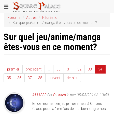
Aller
Toggle
au
contenu
navigation
Forums
Autres
Récréation
principal
Sur quel jeu/anime/manga êtes-vous en ce moment?
Sur quel jeu/anime/manga
êtes-vous en ce moment?
premier
précédent
…
30
31
32
33
34
35
36
37
38
suivant
dernier
#111880
Par
D-Lirium
le mer 05/03/2014 à 11h40
En ce moment en jeu je me remets à Chrono
Cross pour la 1ère fois depuis bien longtemps...