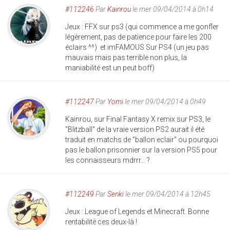
#112246
Par
Kainrou
le mer 09/04/2014 à 0h14
Jeux : FFX sur ps3 (qui commence a me gonfler
légèrement, pas de patience pour faire les 200
éclairs ^^) et imFAMOUS Sur PS4 (un jeu pas
mauvais mais pas terrible non plus, la
maniabilité est un peut boff)
#112247
Par
Yomi
le mer 09/04/2014 à 0h49
Kainrou, sur Final Fantasy X remix sur PS3, le
"Blitzball" de la vraie version PS2 aurait il été
traduit en matchs de "ballon eclair" ou pourquoi
pas le ballon prisonnier sur la version PS5 pour
les connaisseurs mdrrr... ?
#112249
Par
Senki
le mer 09/04/2014 à 12h45
Jeux : League of Legends et Minecraft. Bonne
rentabilité ces deux-là !