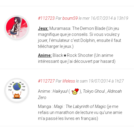
#112723
Par
boum59
le mer 16/07/2014 à 13h19
Jeux:
Muramasa: The Demon Blade (Un jeu
magnifique que je conseils. Si vous voulez y
jouer, l'émulateur c'est Dolphin, ensuite il faut
télécharger le jeux.)
Anime:
Black★Rock Shooter (Un anime
intéressant que j'ai découvert par hasard)
#112727
Par
lifeless
le sam 19/07/2014 à 1h27
Anime :
Haikyuu!
(
),
Tokyo Ghoul
,
Aldnoah
Zero
Manga :
Magi : The Labyrinth of Magic
(je me
refais un marathon de lecture vu qu'une amie
m'a passé les livres en français)