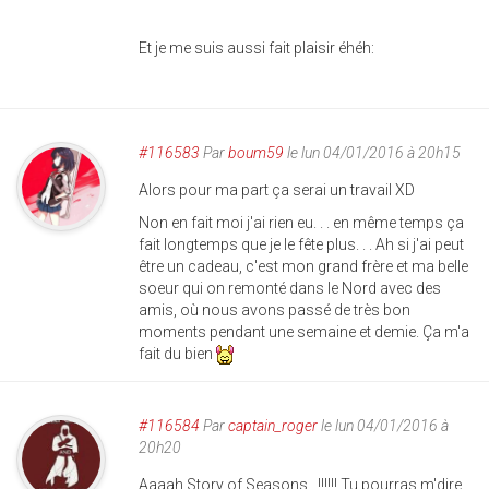
Et je me suis aussi fait plaisir éhéh:
#116583
Par
boum59
le lun 04/01/2016 à 20h15
Alors pour ma part ça serai un travail XD
Non en fait moi j'ai rien eu. . . en même temps ça
fait longtemps que je le fête plus. . . Ah si j'ai peut
être un cadeau, c'est mon grand frère et ma belle
soeur qui on remonté dans le Nord avec des
amis, où nous avons passé de très bon
moments pendant une semaine et demie. Ça m'a
fait du bien
#116584
Par
captain_roger
le lun 04/01/2016 à
20h20
Aaaah Story of Seasons !!!!!! Tu pourras m'dire