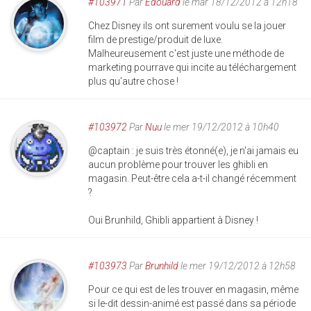
#103971
Par
Edouard
le mar 18/12/2012 à 12h18
Chez Disney ils ont surement voulu se la jouer
film de prestige/produit de luxe.
Malheureusement c'est juste une méthode de
marketing pourrave qui incite au téléchargement
plus qu'autre chose !
#103972
Par
Nuu
le mer 19/12/2012 à 10h40
@captain : je suis très étonné(e), je n'ai jamais eu
aucun problème pour trouver les ghibli en
magasin. Peut-être cela a-t-il changé récemment
?
Oui Brunhild, Ghibli appartient à Disney !
#103973
Par
Brunhild
le mer 19/12/2012 à 12h58
Pour ce qui est de les trouver en magasin, même
si le-dit dessin-animé est passé dans sa période