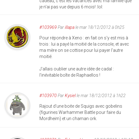
cadeau, c'est les vacances avec ma famille que
je n'ai pas vue depuis 6 mois! :lol:
#103969
Par
illapa
le mar 18/12/2012 à 0h25
Pour répondre à Xeno : en fait on s'y est mis à
trois : lui a payé la moitié de la console, et avec
ma mère on se cottise pour lui payer l'autre
moitié.
J'allais oublier une autre idée de cadal :
l'inévitable boîte de Raphaellos !
#103970
Par
Kysiel
le mar 18/12/2012 à 1h22
Rajout d'une boite de Squigs avec gobelins
(figurines Warhammer Battle pour faire du
Mordheim) et un chaman ork.