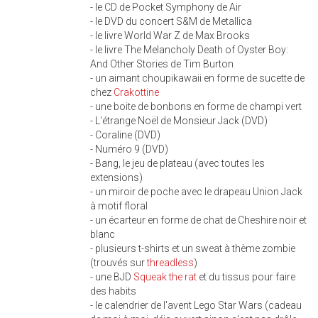
- le CD de Pocket Symphony de Air
- le DVD du concert S&M de Metallica
- le livre World War Z de Max Brooks
- le livre The Melancholy Death of Oyster Boy:
And Other Stories de Tim Burton
- un aimant choupikawaii en forme de sucette de
chez
Crakottine
- une boite de bonbons en forme de champi vert
- L'étrange Noël de Monsieur Jack (DVD)
- Coraline (DVD)
- Numéro 9 (DVD)
- Bang, le jeu de plateau (avec toutes les
extensions)
- un miroir de poche avec le drapeau Union Jack
à motif floral
- un écarteur en forme de chat de Cheshire noir et
blanc
- plusieurs t-shirts et un sweat à thème zombie
(trouvés sur
threadless
)
- une BJD
Squeak the rat
et du tissus pour faire
des habits
- le calendrier de l'avent Lego Star Wars (cadeau