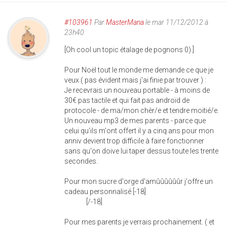
#103961
Par
MasterMana
le mar 11/12/2012 à
23h40
[Oh cool un topic étalage de pognons 0) ]
Pour Noël tout le monde me demande ce que je
veux ( pas évident mais j'ai finie par trouver ) :
Je recevrais un nouveau portable - à moins de
30€ pas tactile et qui fait pas androïd de
protocole - de ma/mon chèr/e et tendre moitié/e.
Un nouveau mp3 de mes parents - parce que
celui qu'ils m'ont offert il y a cinq ans pour mon
anniv devient trop difficile à faire fonctionner
sans qu'on doive lui taper dessus toute les trente
secondes.
Pour mon sucre d'orge d'amûûûûûûr j'offre un
cadeau personnalisé [-18]
insertible et
vibrant
[/-18]
Pour mes parents je verrais prochainement. ( et