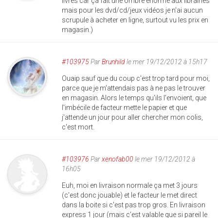
livres car ça fait une ombre énorme aux librairies
mais pour les dvd/cd/jeux vidéos je n'ai aucun
scrupule à acheter en ligne, surtout vu les prix en
magasin.)
#103975
Par
Brunhild
le mer 19/12/2012 à 15h17
Ouaip sauf que du coup c'est trop tard pour moi,
parce que je m'attendais pas à ne pas le trouver
en magasin. Alors le temps qu'ils l'envoient, que
l'imbécile de facteur mette le papier et que
j'attende un jour pour aller chercher mon colis,
c'est mort.
#103976
Par
xenofab00
le mer 19/12/2012 à
16h05
Euh, moi en livraison normale ça met 3 jours
(c'est donc jouable) et le facteur le met direct
dans la boite si c'est pas trop gros. En livraison
express 1 jour (mais c'est valable que si pareil le