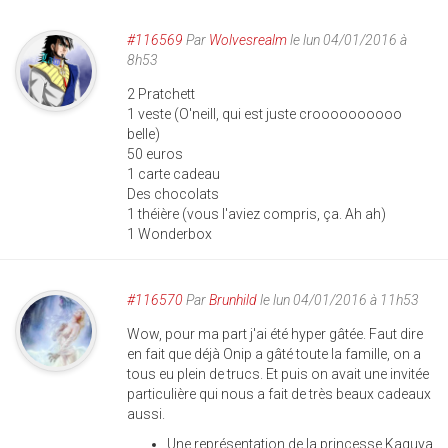
#116569
Par
Wolvesrealm
le lun 04/01/2016 à
8h53
2 Pratchett
1 veste (O'neill, qui est juste croooooooooo
belle)
50 euros
1 carte cadeau
Des chocolats
1 théière (vous l'aviez compris, ça. Ah ah)
1 Wonderbox
#116570
Par
Brunhild
le lun 04/01/2016 à 11h53
Wow, pour ma part j'ai été hyper gâtée. Faut dire
en fait que déjà Onip a gâté toute la famille, on a
tous eu plein de trucs. Et puis on avait une invitée
particulière qui nous a fait de très beaux cadeaux
aussi.
Une représentation de la princesse Kaguya