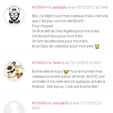
#103954
Par
jadobado
le lun 10/12/2012 à 21h40
Moi, j'ai déjà trouvé mes cadeaux mais c'est vrai
que c'est pas con ton idée Brunh'.
Pour ma part :
Un Bracelet de chez Agatha pour ma soeur,
Une Brunch-box pour mon frère,
Un livre de pâtisserie pour ma mère,
et un Stylo de collection pour mon père.
#103955
Par
Senki
le lun 10/12/2012 à 23h21
Bonne idée de topic
Pour le moment mes
cadeaux tournent autour de livres, de DVD, une
orchidée. Il me reste encore quelques achats à
finaliser... Des bijoux, c'est une bonne idée !
#103956
Par
xenofab00
le mar 11/12/2012 à
0h03