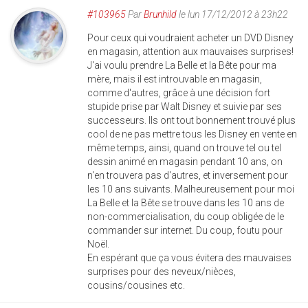
#103965
Par
Brunhild
le lun 17/12/2012 à 23h22
Pour ceux qui voudraient acheter un DVD Disney
en magasin, attention aux mauvaises surprises!
J'ai voulu prendre La Belle et la Bête pour ma
mère, mais il est introuvable en magasin,
comme d'autres, grâce à une décision fort
stupide prise par Walt Disney et suivie par ses
successeurs. Ils ont tout bonnement trouvé plus
cool de ne pas mettre tous les Disney en vente en
même temps, ainsi, quand on trouve tel ou tel
dessin animé en magasin pendant 10 ans, on
n'en trouvera pas d'autres, et inversement pour
les 10 ans suivants. Malheureusement pour moi
La Belle et la Bête se trouve dans les 10 ans de
non-commercialisation, du coup obligée de le
commander sur internet. Du coup, foutu pour
Noël.
En espérant que ça vous évitera des mauvaises
surprises pour des neveux/nièces,
cousins/cousines etc.