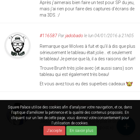
Après j'aimerais bien faire un test pour SP du jeu,
mais j'ai rien pour faire des captures d'écrans de
ma 3DS. :/
#116587
Par
jadobado
le lun 04/01/2016 à 21h05
Remarque que Wolves à fuit et qu'il à dis que plus
sérieusement le tableau était jolie... et seulement
le tableau! Je pense que là, il a des raisons de fuir!
Trouve Brunh très jolie avec (et aussi sans) son
tableau qui est également très beau!
Et vous avez tous eu des superbes cadeaux
#116588
Par
Wolvesrealm
le lun 04/01/2016 à
Square Palace utilise des cookies afin d'analyser votre navigation, et ce, dans
21h09
l'optique d'améliorer la petinence et la qualité des contenus proposés. En
cliquant sur un lien de cette page, vous donnez votre consentement pour
Jado, qui met les pieds dans le plat et brise toute
l'utilisation de cookies.
la subtilité et la finesse de mon post x)
J'accepte
En savoir plus