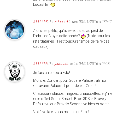
Lucasfilm
#116563
Par
Edouard
le dim 03/01/2016 à 23h42
Alors les petits, qu'avez-vous eu au pied de
l'arbre de Noyel cette année ?
(Note pour les
retardataires : il est toujours temps de faire des
cadeaux).
#116566
Par
jadobado
le lun 04/01/2016 à 0h08
Je fais un bisou à Edo!
Montre, Concert pour Square Palace... ah non
Caravane Palace! et pour deux... Great !
Chaussure classe, fringues, chaussettes, et j'me
suis offert Super Smash Bros 3DS et Bravely
Default vu que Bravely Second va bientôt sortir !
Voilà voilà et vous monsieur Edo ?