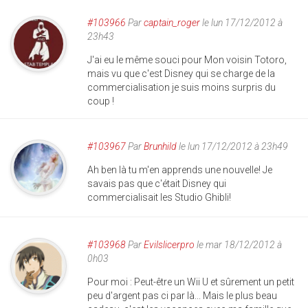
#103966
Par
captain_roger
le lun 17/12/2012 à
23h43
J'ai eu le même souci pour Mon voisin Totoro,
mais vu que c'est Disney qui se charge de la
commercialisation je suis moins surpris du
coup !
#103967
Par
Brunhild
le lun 17/12/2012 à 23h49
Ah ben là tu m'en apprends une nouvelle! Je
savais pas que c'était Disney qui
commercialisait les Studio Ghibli!
#103968
Par
Evilslicerpro
le mar 18/12/2012 à
0h03
Pour moi : Peut-être un Wii U et sûrement un petit
peu d'argent pas ci par là... Mais le plus beau