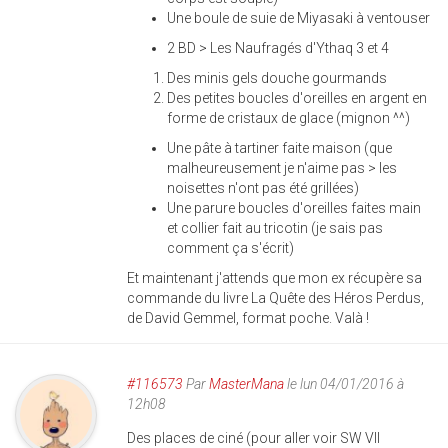
Une boule de suie de Miyasaki à ventouser
2 BD > Les Naufragés d'Ythaq 3 et 4
Des minis gels douche gourmands
Des petites boucles d'oreilles en argent en
forme de cristaux de glace (mignon ^^)
Une pâte à tartiner faite maison (que
malheureusement je n'aime pas > les
noisettes n'ont pas été grillées)
Une parure boucles d'oreilles faites main
et collier fait au tricotin (je sais pas
comment ça s'écrit)
Et maintenant j'attends que mon ex récupère sa
commande du livre La Quête des Héros Perdus,
de David Gemmel, format poche. Valà !
#116573
Par
MasterMana
le lun 04/01/2016 à
12h08
Des places de ciné (pour aller voir SW VII