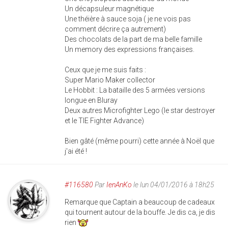
Un décapsuleur magnétique
Une théière à sauce soja ( je ne vois pas
comment décrire ça autrement)
Des chocolats de la part de ma belle famille
Un memory des expressions françaises.
Ceux que je me suis faits :
Super Mario Maker collector
Le Hobbit : La bataille des 5 armées versions
longue en Bluray
Deux autres Microfighter Lego (le star destroyer
et le TIE Fighter Advance)
Bien gâté (même pourri) cette année à Noël que
j'ai été !
#116580
Par
IenAnKo
le lun 04/01/2016 à 18h25
Remarque que Captain a beaucoup de cadeaux
qui tournent autour de la bouffe. Je dis ca, je dis
rien