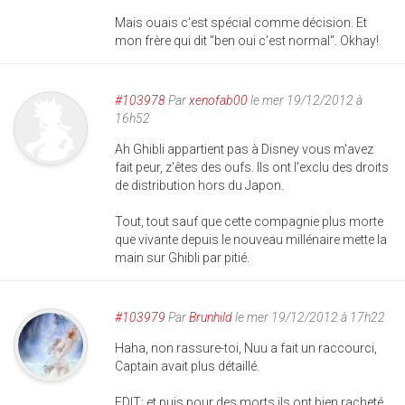
Mais ouais c'est spécial comme décision. Et
mon frère qui dit "ben oui c'est normal". Okhay!
#103978
Par
xenofab00
le mer 19/12/2012 à
16h52
Ah Ghibli appartient pas à Disney vous m'avez
fait peur, z'êtes des oufs. Ils ont l'exclu des droits
de distribution hors du Japon.
Tout, tout sauf que cette compagnie plus morte
que vivante depuis le nouveau millénaire mette la
main sur Ghibli par pitié.
#103979
Par
Brunhild
le mer 19/12/2012 à 17h22
Haha, non rassure-toi, Nuu a fait un raccourci,
Captain avait plus détaillé.
EDIT: et puis pour des morts ils ont bien racheté