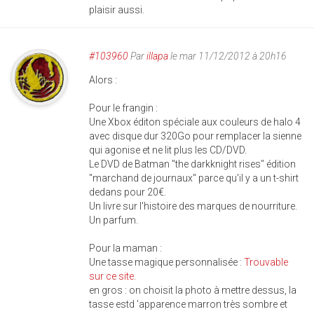
plaisir aussi.
#103960
Par
illapa
le mar 11/12/2012 à 20h16
Alors :
Pour le frangin :
Une Xbox éditon spéciale aux couleurs de halo 4
avec disque dur 320Go pour remplacer la sienne
qui agonise et ne lit plus les CD/DVD.
Le DVD de Batman "the darkknight rises" édition
"marchand de journaux" parce qu'il y a un t-shirt
dedans pour 20€.
Un livre sur l'histoire des marques de nourriture.
Un parfum.
Pour la maman :
Une tasse magique personnalisée :
Trouvable
sur ce site.
en gros : on choisit la photo à mettre dessus, la
tasse estd 'apparence marron très sombre et