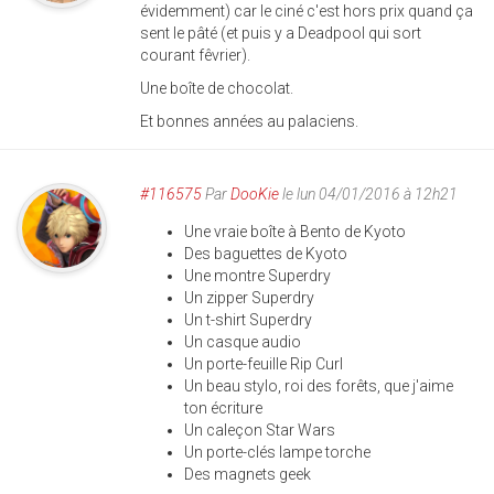
évidemment) car le ciné c'est hors prix quand ça
sent le pâté (et puis y a Deadpool qui sort
courant fêvrier).
Une boîte de chocolat.
Et bonnes années au palaciens.
#116575
Par
DooKie
le lun 04/01/2016 à 12h21
Une vraie boîte à Bento de Kyoto
Des baguettes de Kyoto
Une montre Superdry
Un zipper Superdry
Un t-shirt Superdry
Un casque audio
Un porte-feuille Rip Curl
Un beau stylo, roi des forêts, que j'aime
ton écriture
Un caleçon Star Wars
Un porte-clés lampe torche
Des magnets geek