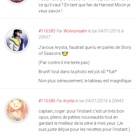
ce qu'il vaut ? En tant que fan de Harvest Moon je
veux savoir !
#116585
Par
Wolvesrealm
le lun 04/01/2016 à
20h37
J'avoue, krysta, faudrait que tu en parles de Story
of Seasons
(Par contre il me tente pas)
Brunh' tout dans ta photo est joli xD *fuit*
Non plus sérieusement, le tableau est magnifique
#116586
Par
krysta
le lun 04/01/2016 à 20h43
captain_roger: pour l'instant c'est un très bon
opus, pleins de petites nouveautés tout en
gardant le meilleur de la série à mes yeux. (Je
suis juste déçue pour les recettes pour l'instant.)