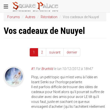
Aller
Toggle
au
contenu
navigation
Forums
Autres
Récréation
Vos cadeaux de Nuuyel
principal
Vos cadeaux de Nuuyel
1
2
suivant
dernier
#1
Par
Brunhild
le
lun 10/12/2012 à 18h47
Plop, un petit topic qui m'est venu à l'idée en
lisant Senki sur l'horloge parlante.
Il est parfois difficile de trouver des idées de
cadeaux pour Noël alors qu'il pourrait suffire de
discuter avec des amis pour avoir LE tilt qu'il
vous faut, juste en sachant ce que eux
envisagent d'acheter (qu'ils l'achètent réellement