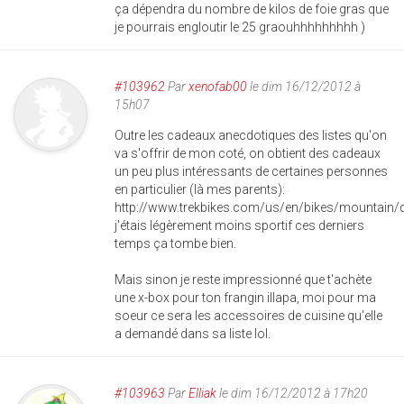
ça dépendra du nombre de kilos de foie gras que
je pourrais engloutir le 25 graouhhhhhhhhh )
#103962
Par
xenofab00
le dim 16/12/2012 à
15h07
Outre les cadeaux anecdotiques des listes qu'on
va s'offrir de mon coté, on obtient des cadeaux
un peu plus intéressants de certaines personnes
en particulier (là mes parents):
http://www.trekbikes.com/us/en/bikes/mountain/
j'étais légèrement moins sportif ces derniers
temps ça tombe bien.
Mais sinon je reste impressionné que t'achète
une x-box pour ton frangin illapa, moi pour ma
soeur ce sera les accessoires de cuisine qu'elle
a demandé dans sa liste lol.
#103963
Par
Elliak
le dim 16/12/2012 à 17h20