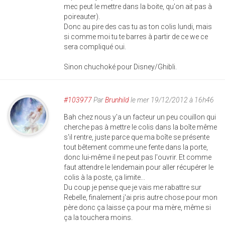
mec peut le mettre dans la boite, qu'on ait pas à
poireauter).
Donc au pire des cas tu as ton colis lundi, mais
si comme moi tu te barres à partir de ce we ce
sera compliqué oui.
Sinon chuchoké pour Disney/Ghibli.
#103977
Par
Brunhild
le mer 19/12/2012 à 16h46
Bah chez nous y'a un facteur un peu couillon qui
cherche pas à mettre le colis dans la boîte même
s'il rentre, juste parce que ma boîte se présente
tout bêtement comme une fente dans la porte,
donc lui-même il ne peut pas l'ouvrir. Et comme
faut attendre le lendemain pour aller récupérer le
colis à la poste, ça limite...
Du coup je pense que je vais me rabattre sur
Rebelle, finalement j'ai pris autre chose pour mon
père donc ça laisse ça pour ma mère, même si
ça la touchera moins.