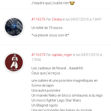
J'espère que j'oublie rien
#116576
Par
Cleska
le lun 04/01/2016 à 13h41
Un billet de 10 euros...
*va pleurer sous son lit*
#116579
Par
captain_roger
le lun 04/01/2016 à
17h56
Les cadeaux de Nowel... Aaaahhh.
Ceux que j'ai reçus :
une salière et une poivrière magnétiques en
forme de lapin
Une autre poivrière
Un maneki Neko en blocs similaures à du lego
Un micro fighter Lego Star Wars
Un Magnet rigolo
Une encyclopédie des bières du monde