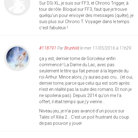
Sur DSi XL, je suis sur FF3, et Chrono Trigger, à
tour de rôle. Bloqué sur FF3, faut que je trouve
quelqu'un pour envoyer des messages (quête), je
suis plus sur Chrono T. Voyager dans le temps
c'est fabuleux !
#118791
Par
Brunhild
le mer 11/05/2016 à 11h29
ça y est, dernier tome de Sorceleur enfin
commencé ! La Dame du Lac, avec pas
seulement le titre qui fait penser à la légende du
roi Arthur. Mince alors, j'y aurais pas cru... (et oui,
dernier tome, parce que celui qui est sorti après
n'est en réalité pas la suite des romans. Et non je
ne spoilerai pas). Depuis 2014 qu'on me l'a
offert, il était temps que j'y vienne...
Niveau jeu, je n'ai pas avancé d'un pouce sur
Tales of Xilia 2... C'est un poil frustrant du coup
de pas pouvoir y jouer.