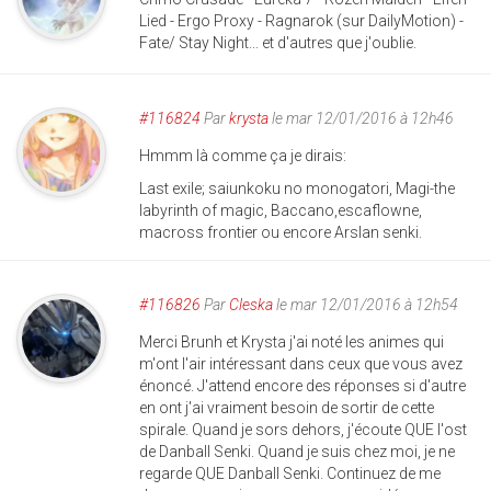
Lied - Ergo Proxy - Ragnarok (sur DailyMotion) -
Fate/ Stay Night... et d'autres que j'oublie.
#116824
Par
krysta
le mar 12/01/2016 à 12h46
Hmmm là comme ça je dirais:
Last exile; saiunkoku no monogatori, Magi-the
labyrinth of magic, Baccano,escaflowne,
macross frontier ou encore Arslan senki.
#116826
Par
Cleska
le mar 12/01/2016 à 12h54
Merci Brunh et Krysta j'ai noté les animes qui
m'ont l'air intéressant dans ceux que vous avez
énoncé. J'attend encore des réponses si d'autre
en ont j'ai vraiment besoin de sortir de cette
spirale. Quand je sors dehors, j'écoute QUE l'ost
de Danball Senki. Quand je suis chez moi, je ne
regarde QUE Danball Senki. Continuez de me