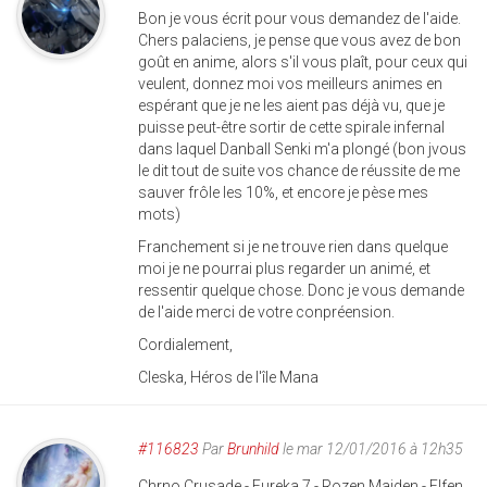
Bon je vous écrit pour vous demandez de l'aide.
Chers palaciens, je pense que vous avez de bon
goût en anime, alors s'il vous plaît, pour ceux qui
veulent, donnez moi vos meilleurs animes en
espérant que je ne les aient pas déjà vu, que je
puisse peut-être sortir de cette spirale infernal
dans laquel Danball Senki m'a plongé (bon jvous
le dit tout de suite vos chance de réussite de me
sauver frôle les 10%, et encore je pèse mes
mots)
Franchement si je ne trouve rien dans quelque
moi je ne pourrai plus regarder un animé, et
ressentir quelque chose. Donc je vous demande
de l'aide merci de votre conpréension.
Cordialement,
Cleska, Héros de l'île Mana
#116823
Par
Brunhild
le mar 12/01/2016 à 12h35
Chrno Crusade - Eureka 7 - Rozen Maiden - Elfen