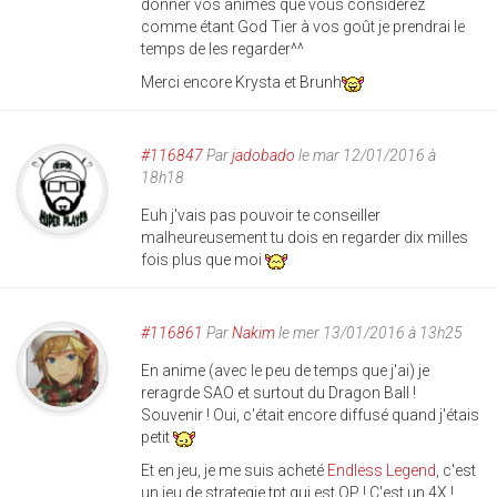
donner vos animes que vous considérez
comme étant God Tier à vos goût je prendrai le
temps de les regarder^^
Merci encore Krysta et Brunh
#116847
Par
jadobado
le mar 12/01/2016 à
18h18
Euh j'vais pas pouvoir te conseiller
malheureusement tu dois en regarder dix milles
fois plus que moi
#116861
Par
Nakim
le mer 13/01/2016 à 13h25
En anime (avec le peu de temps que j'ai) je
reragrde SAO et surtout du Dragon Ball !
Souvenir ! Oui, c'était encore diffusé quand j'étais
petit
Et en jeu, je me suis acheté
Endless Legend
, c'est
un jeu de strategie tpt qui est OP ! C'est un 4X !