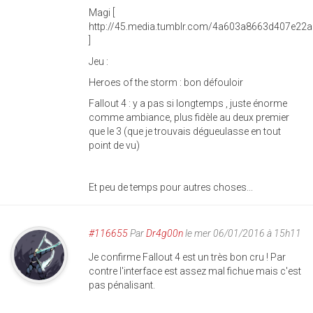
Magi [
http://45.media.tumblr.com/4a603a8663d407e22
]
Jeu :
Heroes of the storm : bon défouloir
Fallout 4 : y a pas si longtemps , juste énorme
comme ambiance, plus fidèle au deux premier
que le 3 (que je trouvais dégueulasse en tout
point de vu)
Et peu de temps pour autres choses...
#116655
Par
Dr4g00n
le mer 06/01/2016 à 15h11
Je confirme Fallout 4 est un très bon cru ! Par
contre l'interface est assez mal fichue mais c'est
pas pénalisant.