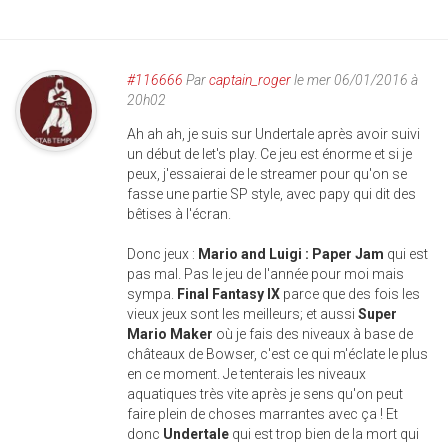
#116666
Par
captain_roger
le mer 06/01/2016 à
20h02
Ah ah ah, je suis sur Undertale après avoir suivi
un début de let's play. Ce jeu est énorme et si je
peux, j'essaierai de le streamer pour qu'on se
fasse une partie SP style, avec papy qui dit des
bêtises à l'écran.
Donc jeux :
Mario and Luigi : Paper Jam
qui est
pas mal. Pas le jeu de l'année pour moi mais
sympa.
Final Fantasy IX
parce que des fois les
vieux jeux sont les meilleurs; et aussi
Super
Mario Maker
où je fais des niveaux à base de
châteaux de Bowser, c'est ce qui m'éclate le plus
en ce moment. Je tenterais les niveaux
aquatiques très vite après je sens qu'on peut
faire plein de choses marrantes avec ça ! Et
donc
Undertale
qui est trop bien de la mort qui