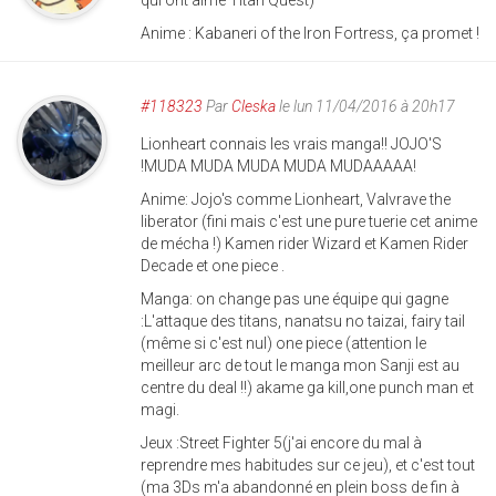
Anime : Kabaneri of the Iron Fortress, ça promet !
#118323
Par
Cleska
le lun 11/04/2016 à 20h17
Lionheart connais les vrais manga!! JOJO'S
!MUDA MUDA MUDA MUDA MUDAAAAA!
Anime: Jojo's comme Lionheart, Valvrave the
liberator (fini mais c'est une pure tuerie cet anime
de mécha !) Kamen rider Wizard et Kamen Rider
Decade et one piece .
Manga: on change pas une équipe qui gagne
:L'attaque des titans, nanatsu no taizai, fairy tail
(même si c'est nul) one piece (attention le
meilleur arc de tout le manga mon Sanji est au
centre du deal !!) akame ga kill,one punch man et
magi.
Jeux :Street Fighter 5(j'ai encore du mal à
reprendre mes habitudes sur ce jeu), et c'est tout
(ma 3Ds m'a abandonné en plein boss de fin à