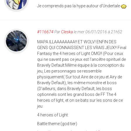
Je comprends pas la hype autour d'Undertale
#116674
Par
Cleska
le mer 06/01/2016 à 21h52
MAPA ILLAAAAAAAA!! ET WOLV! ENFIN DES
GENS QUI CONNAISSENT LES VRAIS JEUX!! Final
Fantasy the 4 heroes of Light OMG!! (Pour ceux
qui ne savent pas ce jeux est l'ancêtre spirituel de
Bravely Default:Même équipe à la conception du
jeu, Les personnages se ressemble
physiquement( Sur tout Aire de ce jeu et Airy de
Bravely Default), les même monstre et boss
(D'ailleurs, dans Bravely Default, les boss
optionnels sont les grand boss de FF The 4
heroes of light, et on se bats sur les sons de ce
jeu:
4 heroes of Light:
Battle theme:(god tier)