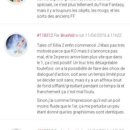
spéciale, ce n'est plus tellement du Final Fantasy,
mais il y a toujours les objets, les mogs, et les
sorts des anciens FF.
#118312
Par
Brunhild
le lun 11/04/2016 à 11h22
Tales of Xillia 2 enfin commencé. J'étais pas très
motivée parce que KO mais il s'annonce pas
mal, et le 2e perso arrive bien plus vite que dans
le 1, ça c'est positif. Un truc très désagréable
toutefois: on a la possibilité de faire des choix de
dialogue/d'action, soit avec un temps limité pour
se décider soit sans, mais il y a un affreux bruit
de fond sifflant/grésillant pendant ce temps-là et
franchement ça c'est mal foutu.
Sinon j'ai comme l'impression qu'il est un poil
moins fluide que le 1er, ça me perturbe un peu
étant donné que les graphismes sont identiques.