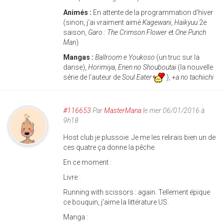
Animés :
En attente de la programmation d'hiver
(sinon, j'ai vraiment aimé
Kagewani
,
Haikyuu
2e
saison,
Garo : The Crimson Flower
et
One Punch
Man
)
Mangas :
Ballroom e Youkoso
(un truc sur la
danse),
Horimiya
,
Enen no Shouboutai
(la nouvelle
série de l'auteur de
Soul Eater
),
+a no tachiichi
#116653
Par
MasterMana
le mer 06/01/2016 à
9h18
Host club je plussoie. Je me les relirais bien un de
ces quatre ça donne la pêche.
En ce moment :
Livre :
Running with scissors : again. Tellement épique
ce bouquin, j'aime la littérature US.
Manga :