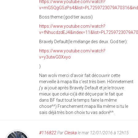
https://www.youtube.com/watch?
v=mG5QgG5zPs4&list=PL7259723079A70316&ind
Boss theme:(god tier aussi)
https://www.youtube.com/watch?
v=fNhucdzdEJ4&index=11&list=PL7259723079A7
Bravely Default(le mélange des deux. God tier):
https://www.youtube.com/watch?
v=y3utwG0Xxyo
)
Nan wolv merci d'avoir fait découvrir cette
merveille à mapa Illa c'est très bien. Hônnetement
j'y ai joué après Bravely Default et je le trouve
mieux que celui-ci(à été déçue par le fait que
dans BF faut tout le temps faire la même
chose^^) Franchement mapa Illa même si tu le
sais déjà très bon choix tu vas adoré^^.
#116822
Par
Cleska
le mar 12/01/2016 à 12h15