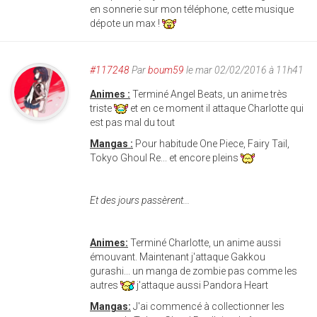
en sonnerie sur mon téléphone, cette musique
dépote un max !
#117248
Par
boum59
le mar 02/02/2016 à 11h41
Animes :
Terminé Angel Beats, un anime très
triste
et en ce moment il attaque Charlotte qui
est pas mal du tout
Mangas :
Pour habitude One Piece, Fairy Tail,
Tokyo Ghoul Re... et encore pleins
Et des jours passèrent...
Animes:
Terminé Charlotte, un anime aussi
émouvant. Maintenant j'attaque
Gakkou
gurashi... un manga de zombie pas comme les
autres
j'attaque aussi Pandora Heart
Mangas:
J'ai commencé à collectionner les