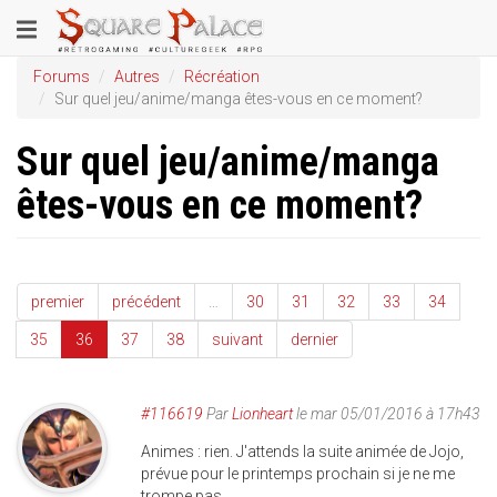
Aller
Toggle
au
contenu
navigation
Forums
Autres
Récréation
principal
Sur quel jeu/anime/manga êtes-vous en ce moment?
Sur quel jeu/anime/manga
êtes-vous en ce moment?
premier
précédent
…
30
31
32
33
34
35
36
37
38
suivant
dernier
#116619
Par
Lionheart
le mar 05/01/2016 à 17h43
Animes : rien. J'attends la suite animée de Jojo,
prévue pour le printemps prochain si je ne me
trompe pas