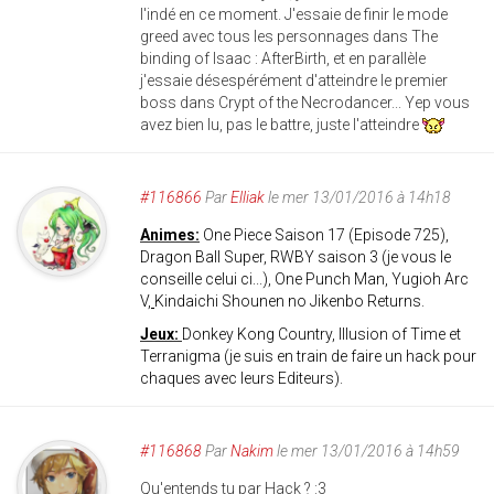
l'indé en ce moment. J'essaie de finir le mode
greed avec tous les personnages dans The
binding of Isaac : AfterBirth, et en parallèle
j'essaie désespérément d'atteindre le premier
boss dans Crypt of the Necrodancer... Yep vous
avez bien lu, pas le battre, juste l'atteindre
#116866
Par
Elliak
le mer 13/01/2016 à 14h18
Animes:
One Piece Saison 17 (Episode 725),
Dragon Ball Super, RWBY saison 3 (je vous le
conseille celui ci...), One Punch Man, Yugioh Arc
V,
Kindaichi Shounen no Jikenbo Returns.
Jeux:
Donkey Kong Country, Illusion of Time et
Terranigma (je suis en train de faire un hack pour
chaques avec leurs Editeurs).
#116868
Par
Nakim
le mer 13/01/2016 à 14h59
Qu'entends tu par Hack ? :3