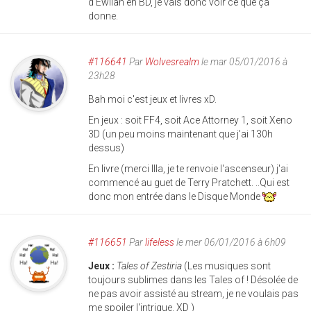
d'Ewilan en BD, je vais donc voir ce que ça
donne.
#116641
Par
Wolvesrealm
le mar 05/01/2016 à
23h28
Bah moi c'est jeux et livres xD.
En jeux : soit FF4, soit Ace Attorney 1, soit Xeno
3D (un peu moins maintenant que j'ai 130h
dessus)
En livre (merci Illa, je te renvoie l'ascenseur) j'ai
commencé au guet de Terry Pratchett. ..Qui est
donc mon entrée dans le Disque Monde
#116651
Par
lifeless
le mer 06/01/2016 à 6h09
Jeux :
Tales of Zestiria
(Les musiques sont
toujours sublimes dans les Tales of ! Désolée de
ne pas avoir assisté au stream, je ne voulais pas
me spoiler l'intrigue. XD )