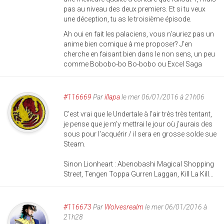
pas au niveau des deux premiers. Et si tu veux
une déception, tu as le troisième épisode.
Ah oui en fait les palaciens, vous n'auriez pas un
anime bien comique à me proposer? J'en
cherche en faisant bien dans le non sens, un peu
comme Bobobo-bo Bo-bobo ou Excel Saga
#116669
Par
illapa
le mer 06/01/2016 à 21h06
C'est vrai que le Undertale à l'air très très tentant,
je pense que je m'y mettrai le jour où j'aurais des
sous pour l'acquérir / il sera en grosse solde sue
Steam.
Sinon Lionheart : Abenobashi Magical Shopping
Street, Tengen Toppa Gurren Laggan, Kill La Kill...
#116673
Par
Wolvesrealm
le mer 06/01/2016 à
21h28