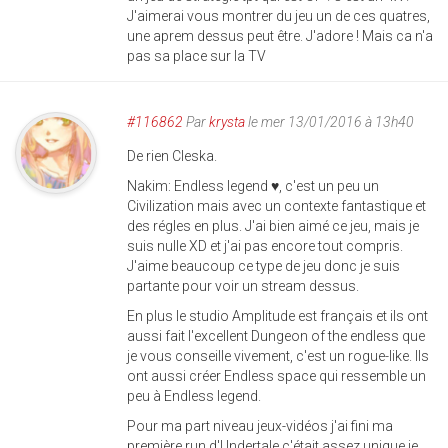
J'aimerai vous montrer du jeu un de ces quatres,
une aprem dessus peut être. J'adore ! Mais ca n'a
pas sa place sur la TV
#116862
Par
krysta
le mer 13/01/2016 à 13h40
De rien Cleska.
Nakim: Endless legend ♥, c'est un peu un
Civilization mais avec un contexte fantastique et
des régles en plus. J'ai bien aimé ce jeu, mais je
suis nulle XD et j'ai pas encore tout compris.
J'aime beaucoup ce type de jeu donc je suis
partante pour voir un stream dessus.
En plus le studio Amplitude est français et ils ont
aussi fait l'excellent Dungeon of the endless que
je vous conseille vivement, c'est un rogue-like. Ils
ont aussi créer Endless space qui ressemble un
peu à Endless legend.
Pour ma part niveau jeux-vidéos j'ai fini ma
première run d'Undertale c'était assez unique je