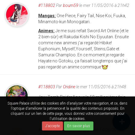
#118802
Par
boum59
le mer 11/05/2016 à 21h42
Mangas:
One Piece, Fairy Tail, Nise Koi, Fuuka,
Minamoto-kun Monogatari.
Animes:
Je me suis refait Sword Art Online (et le
2 bien-sûr) et Rakudai Kishi No Eiyuutan. Ensuite
comme new animes j'ai regardé Hibike!
Euphonium, Myself;Yourself, Steins;Gate et
Samurai Champloo. En ce moment je regarde
Hayate no Gotoku, ça faisait longtemps que j'ai
pas regardé un anime commique
#118803
Par
Ondine
le mer 11/05/2016 à 21h48
Jeu : Tomb Raider II pour la 50 millionième fois
Square Palace utilise des cookies afin d'analyser votre navigation, et ce, dans
l'optique d'améliorer la petinence et la qualité des contenus proposés. En
cliquant sur un lien de cette page, vous donnez votre consentement pour
l'utilisation de cookies.
J'accepte
En savoir plus
#118826
Par
MasterMana
le sam 14/05/2016 à