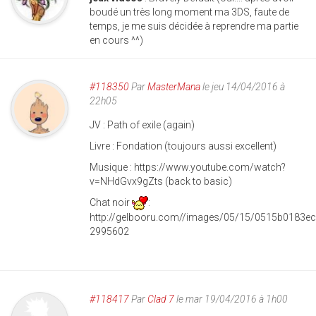
boudé un très long moment ma 3DS, faute de
temps, je me suis décidée à reprendre ma partie
en cours ^^)
#118350
Par
MasterMana
le jeu 14/04/2016 à
22h05
JV : Path of exile (again)
Livre : Fondation (toujours aussi excellent)
Musique : https://www.youtube.com/watch?
v=NHdGvx9gZts (back to basic)
Chat noir
:
http://gelbooru.com//images/05/15/0515b0183e
2995602
#118417
Par
Clad 7
le mar 19/04/2016 à 1h00