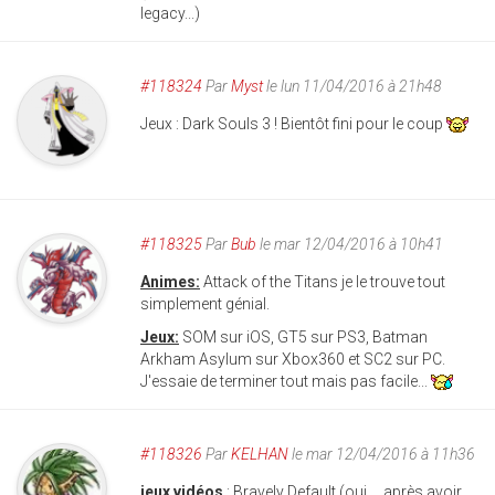
legacy...)
#118324
Par
Myst
le lun 11/04/2016 à 21h48
Jeux : Dark Souls 3 ! Bientôt fini pour le coup
#118325
Par
Bub
le mar 12/04/2016 à 10h41
Animes:
Attack of the Titans je le trouve tout
simplement génial.
Jeux:
SOM sur iOS, GT5 sur PS3, Batman
Arkham Asylum sur Xbox360 et SC2 sur PC.
J'essaie de terminer tout mais pas facile...
#118326
Par
KELHAN
le mar 12/04/2016 à 11h36
jeux vidéos
: Bravely Default (oui.... après avoir