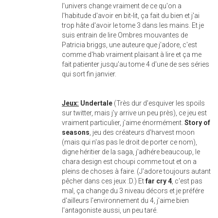
l'univers change vraiment de ce qu'on a
l'habitude d'avoir en bit-lit, ça fait du bien et j'ai
trop hâte d'avoir le tome 3 dans les mains. Et je
suis entrain de lire Ombres mouvantes de
Patricia briggs, une auteure que j'adore, c'est
comme d'hab vraiment plaisant à lire et ça me
fait patienter jusqu'au tome 4 d'une de ses séries
qui sort fin janvier.
Jeux:
Undertale
(Très dur d'esquiver les spoils
sur twitter, mais j'y arrive un peu près), ce jeu est
vraiment particulier, j'aime énormément.
Story of
seasons
, jeu des créateurs d'harvest moon
(mais qui n'as pas le droit de porter ce nom),
digne héritier de la saga, j'adhére beaucoup, le
chara design est choupi comme tout et on a
pleins de choses à faire. (J'adore toujours autant
pêcher dans ces jeux :D.) Et
far cry 4
, c'est pas
mal, ça change du 3 niveau décors et je préfére
d'ailleurs l'environnement du 4, j'aime bien
l'antagoniste aussi, un peu taré.