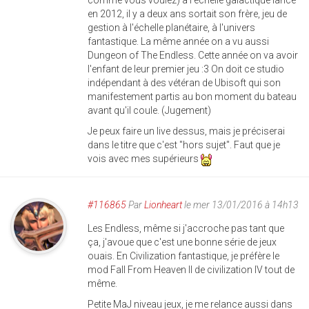
comme vous voulez) à l'échelle galactique lancé
en 2012, il y a deux ans sortait son frère, jeu de
gestion à l'échelle planétaire, à l'univers
fantastique. La même année on a vu aussi
Dungeon of The Endless. Cette année on va avoir
l'enfant de leur premier jeu :3 On doit ce studio
indépendant à des vétéran de Ubisoft qui son
manifestement partis au bon moment du bateau
avant qu'il coule. (Jugement)
Je peux faire un live dessus, mais je préciserai
dans le titre que c'est "hors sujet". Faut que je
vois avec mes supérieurs
#116865
Par
Lionheart
le mer 13/01/2016 à 14h13
Les Endless, même si j'accroche pas tant que
ça, j'avoue que c'est une bonne série de jeux
ouais. En Civilization fantastique, je préfère le
mod Fall From Heaven II de civilization IV tout de
même.
Petite MaJ niveau jeux, je me relance aussi dans