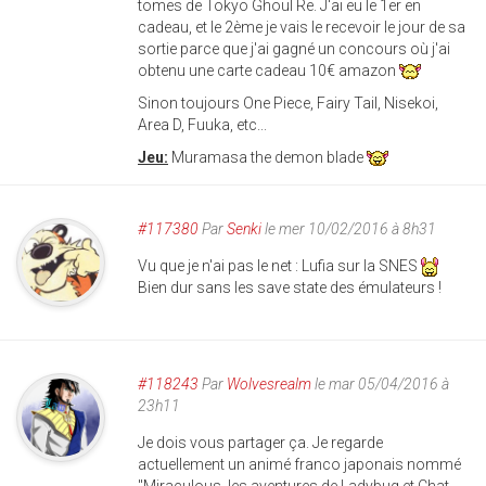
tomes de Tokyo Ghoul Re. J'ai eu le 1er en
cadeau, et le 2ème je vais le recevoir le jour de sa
sortie parce que j'ai gagné un concours où j'ai
obtenu une carte cadeau 10€ amazon
Sinon toujours One Piece, Fairy Tail, Nisekoi,
Area D, Fuuka, etc...
Jeu:
Muramasa the demon blade
#117380
Par
Senki
le mer 10/02/2016 à 8h31
Vu que je n'ai pas le net : Lufia sur la SNES
Bien dur sans les save state des émulateurs !
#118243
Par
Wolvesrealm
le mar 05/04/2016 à
23h11
Je dois vous partager ça. Je regarde
actuellement un animé franco japonais nommé