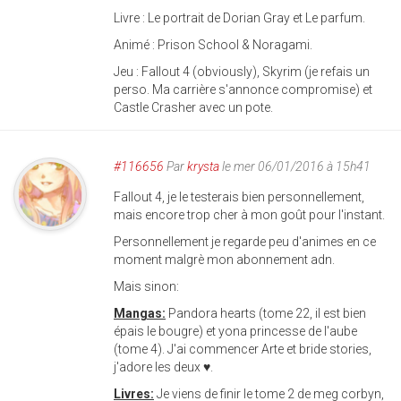
Livre : Le portrait de Dorian Gray et Le parfum.
Animé : Prison School & Noragami.
Jeu : Fallout 4 (obviously), Skyrim (je refais un
perso. Ma carrière s'annonce compromise) et
Castle Crasher avec un pote.
#116656
Par
krysta
le mer 06/01/2016 à 15h41
Fallout 4, je le testerais bien personnellement,
mais encore trop cher à mon goût pour l'instant.
Personnellement je regarde peu d'animes en ce
moment malgrè mon abonnement adn.
Mais sinon:
Mangas:
Pandora hearts (tome 22, il est bien
épais le bougre) et yona princesse de l'aube
(tome 4). J'ai commencer Arte et bride stories,
j'adore les deux ♥.
Livres:
Je viens de finir le tome 2 de meg corbyn,