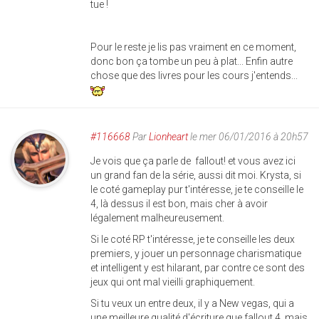
tue !
Pour le reste je lis pas vraiment en ce moment,
donc bon ça tombe un peu à plat... Enfin autre
chose que des livres pour les cours j'entends...
#116668
Par
Lionheart
le mer 06/01/2016 à 20h57
Je vois que ça parle de fallout! et vous avez ici
un grand fan de la série, aussi dit moi. Krysta, si
le coté gameplay pur t'intéresse, je te conseille le
4, là dessus il est bon, mais cher à avoir
légalement malheureusement.
Si le coté RP t'intéresse, je te conseille les deux
premiers, y jouer un personnage charismatique
et intelligent y est hilarant, par contre ce sont des
jeux qui ont mal vieilli graphiquement.
Si tu veux un entre deux, il y a New vegas, qui a
une meilleure qualité d'écriture que fallout 4, mais