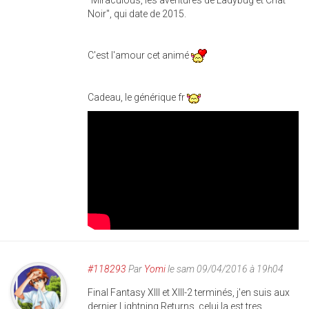
"Miraculous, les aventures de Ladybug et Chat
Noir", qui date de 2015.
C'est l'amour cet animé
Cadeau, le générique fr
#118293
Par
Yomi
le sam 09/04/2016 à 19h04
Final Fantasy XIII et XIII-2 terminés, j'en suis aux
dernier Lightning Returns, celui la est tres