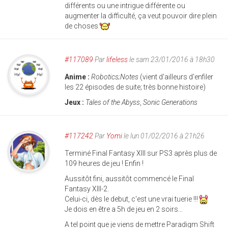
différents ou une intrigue différente ou
augmenter la difficulté, ça veut pouvoir dire plein
de choses
#117089
Par
lifeless
le sam 23/01/2016 à 18h30
Anime :
Robotics;Notes
(vient d'ailleurs d'enfiler
les 22 épisodes de suite; très bonne histoire)
Jeux :
Tales of the Abyss
,
Sonic Generations
#117242
Par
Yomi
le lun 01/02/2016 à 21h26
Terminé Final Fantasy XIII sur PS3 après plus de
109 heures de jeu ! Enfin !
Aussitôt fini, aussitôt commencé le Final
Fantasy XIII-2.
Celui-ci, dès le debut, c'est une vrai tuerie !!!
Je dois en être a 5h de jeu en 2 soirs...
A tel point que je viens de mettre Paradigm Shift