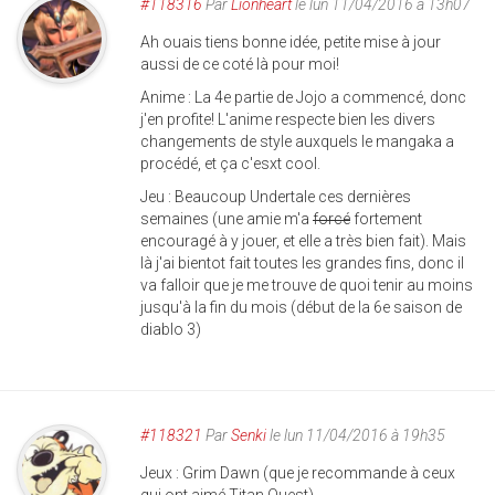
#118316
Par
Lionheart
le lun 11/04/2016 à 13h07
Ah ouais tiens bonne idée, petite mise à jour
aussi de ce coté là pour moi!
Anime : La 4e partie de Jojo a commencé, donc
j'en profite! L'anime respecte bien les divers
changements de style auxquels le mangaka a
procédé, et ça c'esxt cool.
Jeu : Beaucoup Undertale ces dernières
semaines (une amie m'a
forcé
fortement
encouragé à y jouer, et elle a très bien fait). Mais
là j'ai bientot fait toutes les grandes fins, donc il
va falloir que je me trouve de quoi tenir au moins
jusqu'à la fin du mois (début de la 6e saison de
diablo 3)
#118321
Par
Senki
le lun 11/04/2016 à 19h35
Jeux : Grim Dawn (que je recommande à ceux
qui ont aimé Titan Quest)