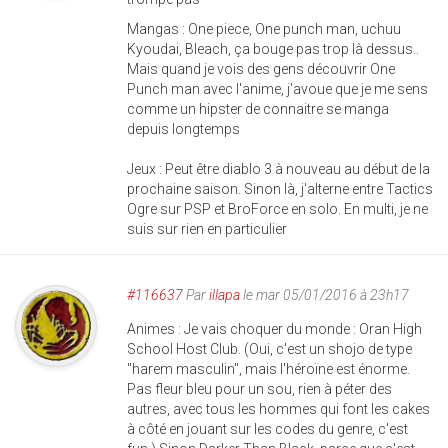
Mangas : One piece, One punch man, uchuu
Kyoudai, Bleach, ça bouge pas trop là dessus..
Mais quand je vois des gens découvrir One
Punch man avec l'anime, j'avoue que je me sens
comme un hipster de connaitre se manga
depuis longtemps
Jeux : Peut être diablo 3 à nouveau au début de la
prochaine saison. Sinon là, j'alterne entre Tactics
Ogre sur PSP et BroForce en solo. En multi, je ne
suis sur rien en particulier
#116637
Par
illapa
le mar 05/01/2016 à 23h17
Animes : Je vais choquer du monde : Oran High
School Host Club. (Oui, c'est un shojo de type
"harem masculin", mais l'héroïne est énorme.
Pas fleur bleu pour un sou, rien à péter des
autres, avec tous les hommes qui font les cakes
à côté en jouant sur les codes du genre, c'est