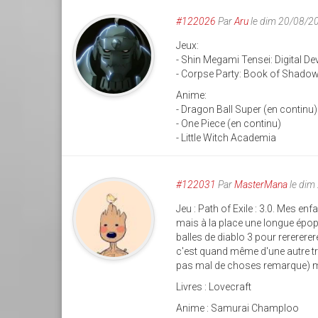
#122026
Par
Aru
le dim 20/08/2
Jeux:
- Shin Megami Tensei: Digital De
- Corpse Party: Book of Shado
Anime:
- Dragon Ball Super (en continu)
- One Piece (en continu)
- Little Witch Academia
#122031
Par
MasterMana
le dim
Jeu : Path of Exile : 3.0. Mes en
mais à la place une longue épopé
balles de diablo 3 pour rererere
c'est quand même d'une autre tre
pas mal de choses remarque) ma
Livres : Lovecraft
Anime : Samurai Champloo