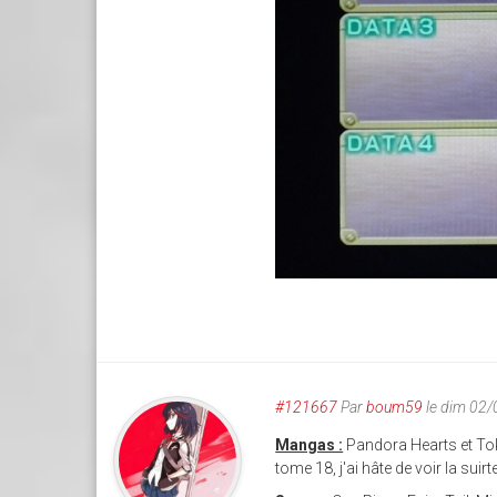
#121667
Par
boum59
le dim 02
Mangas :
Pandora Hearts et To
tome 18, j'ai hâte de voir la sui