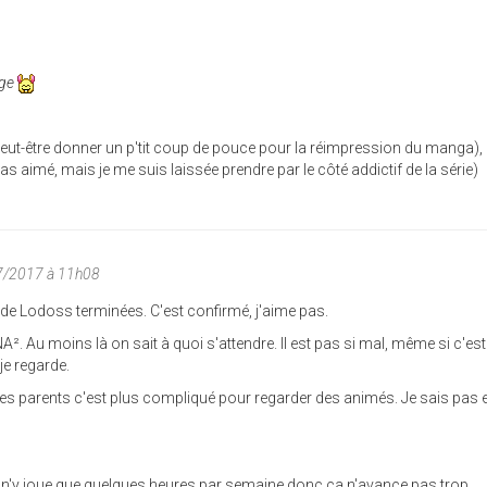
Age
a peut-être donner un p'tit coup de pouce pour la réimpression du manga),
as aimé, mais je me suis laissée prendre par le côté addictif de la série)
07/2017 à 11h08
 de Lodoss terminées. C'est confirmé, j'aime pas.
A². Au moins là on sait à quoi s'attendre. Il est pas si mal, même si c'es
je regarde.
es parents c'est plus compliqué pour regarder des animés. Je sais pas
, je n'y joue que quelques heures par semaine donc ça n'avance pas trop.