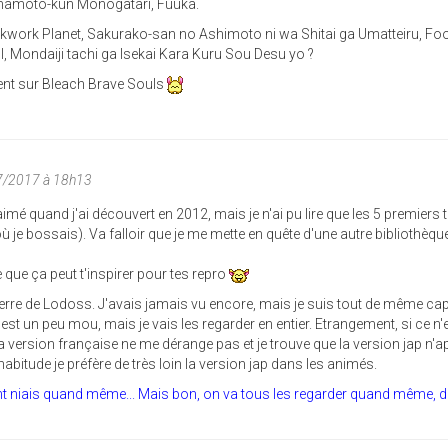
Minamoto-kun Monogatari, Fuuka.
kwork Planet, Sakurako-san no Ashimoto ni wa Shitai ga Umatteiru, Fo
Kill, Mondaiji tachi ga Isekai Kara Kuru Sou Desu yo ?
nt sur Bleach Brave Souls
07/2017 à 18h13
imé quand j'ai découvert en 2012, mais je n'ai pu lire que les 5 premiers
 où je bossais). Va falloir que je me mette en quête d'une autre bibliothèque
e que ça peut t'inspirer pour tes repro
erre de Lodoss. J'avais jamais vu encore, mais je suis tout de même ca
 C'est un peu mou, mais je vais les regarder en entier. Etrangement, si ce n'
 version française ne me dérange pas et je trouve que la version jap n'a
abitude je préfère de très loin la version jap dans les animés.
nt niais quand même... Mais bon, on va tous les regarder quand même, d