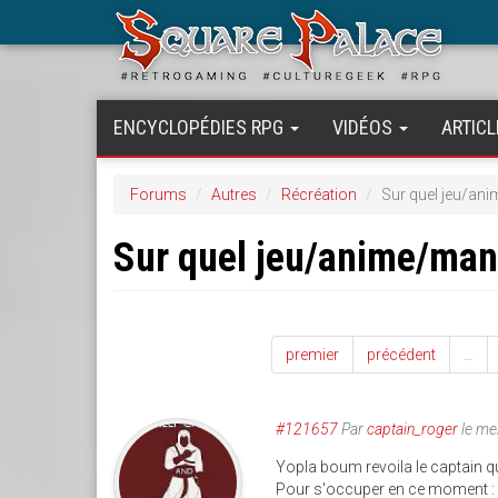
Aller
au
contenu
principal
ENCYCLOPÉDIES RPG
VIDÉOS
ARTICL
Forums
Autres
Récréation
Sur quel jeu/an
Sur quel jeu/anime/ma
premier
précédent
…
#121657
Par
captain_roger
le me
Yopla boum revoila le captai
Pour s'occuper en ce moment : N