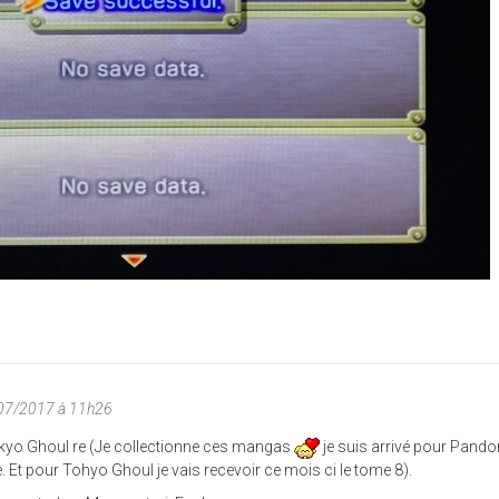
/07/2017 à 11h26
kyo Ghoul re (Je collectionne ces mangas
je suis arrivé pour Pando
rte. Et pour Tohyo Ghoul je vais recevoir ce mois ci le tome 8).