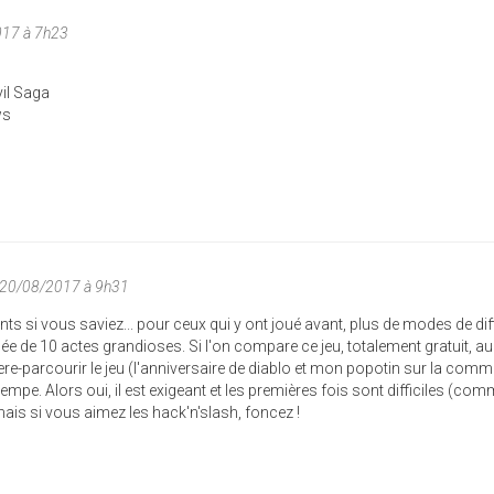
017 à 7h23
vil Saga
ws
 20/08/2017 à 9h31
fants si vous saviez... pour ceux qui y ont joué avant, plus de modes de dif
e de 10 actes grandioses. Si l'on compare ce jeu, totalement gratuit, au
rere-parcourir le jeu (l'anniversaire de diablo et mon popotin sur la comm
mpe. Alors oui, il est exigeant et les premières fois sont difficiles (co
is si vous aimez les hack'n'slash, foncez !