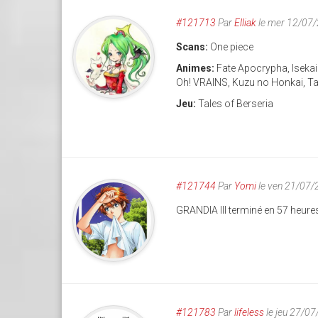
#121713
Par
Elliak
le mer 12/07
Scans:
One piece
Animes:
Fate Apocrypha, Iseka
Oh! VRAINS, Kuzu no Honkai, Tal
Jeu:
Tales of Berseria
#121744
Par
Yomi
le ven 21/07/
GRANDIA III terminé en 57 heur
#121783
Par
lifeless
le jeu 27/0