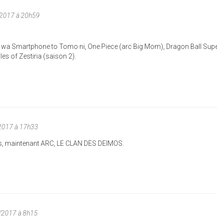
/2017 à 20h59
i wa Smartphone to Tomo ni, One Piece (arc Big Mom), Dragon Ball Supe
es of Zestiria (saison 2).
2017 à 17h33
es, maintenant ARC, LE CLAN DES DEIMOS.
7/2017 à 8h15