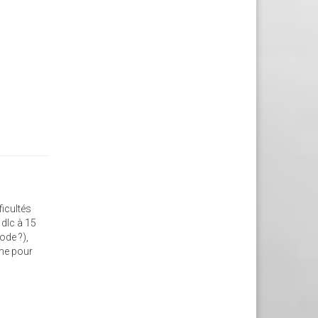
ficultés
 dlc à 15
ode ?),
mme pour