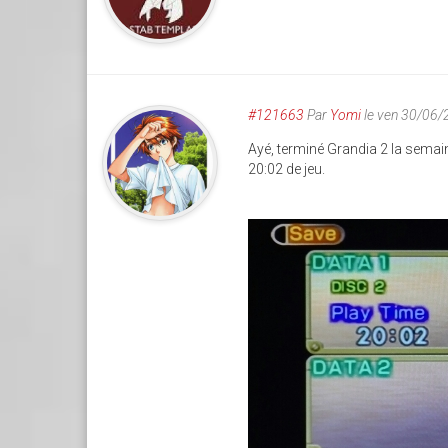
#121663
Par
Yomi
le ven 30/06/
Ayé, terminé Grandia 2 la semain
20:02 de jeu.