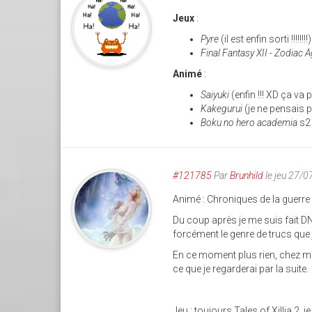
Jeux
:
Pyre
(il est enfin sorti !!!!!!!!)
Final Fantasy XII - Zodiac 
Animé
:
Saiyuki
(enfin !!! XD ça v
Kakegurui
(je ne pensais p
Boku no hero academia
s2
#121785
Par
Brunhild
le jeu 27/
Animé : Chroniques de la guerre
Du coup après je me suis fait DN
forcément le genre de trucs que 
En ce moment plus rien, chez m
ce que je regarderai par la suite.
Jeu : toujours Tales of Xillia 2