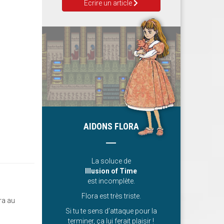
Ecrire un article
AIDONS FLORA
La soluce de
Illusion of Time
est incomplète.
Flora est très triste.
ra au
Si tu te sens d’attaque pour la
terminer, ça lui ferait plaisir !