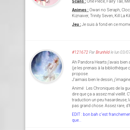
Scans :
One Piece, Fairy Tail, 
Animes :
Owari no Seraph, Cloc
Kiznaiver, Trinity Seven, Kill La 
Jeu :
Je suis à fond en ce mome
#121672
Par
Brunhild
le lun 03/
Ah Pandora Hearts j'avais bien a
(je les prenais à la bibliothèque
propose.
J'aimais bien le dessin, j'imagin
Animé : Les Chroniques de la gu
dire que ça a assez mal vieillit.
traduction un peu hasardeuse, la
pas grand chose. Assez rare, d'h
EDIT : bon bah c'est francheme
que...