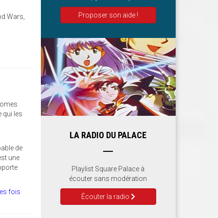
Proposer son aide !
od Wars,
 tomes
 qui les
LA RADIO DU PALACE
pable de
est une
pporte
Playlist Square Palace à
écouter sans modération
es fois
Écouter la radio