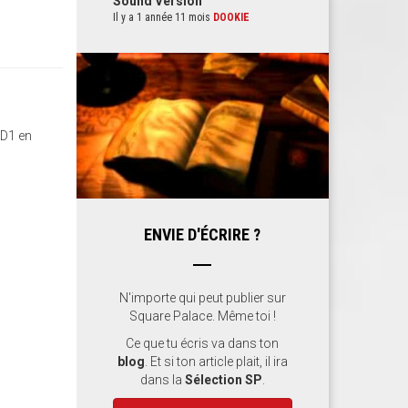
Sound Version
Il y a 1 année 11 mois
DOOKIE
CD1 en
ENVIE D'ÉCRIRE ?
N'importe qui peut publier sur
Square Palace. Même toi !
Ce que tu écris va dans ton
blog
. Et si ton article plait, il ira
dans la
Sélection SP
.