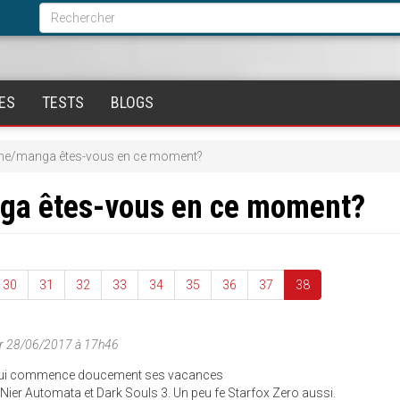
Formulaire
de
Rechercher
recherche
ES
TESTS
BLOGS
ime/manga êtes-vous en ce moment?
nga êtes-vous en ce moment?
30
31
32
33
34
35
36
37
38
r 28/06/2017 à 17h46
n qui commence doucement ses vacances
ier Automata et Dark Souls 3. Un peu fe Starfox Zero aussi.