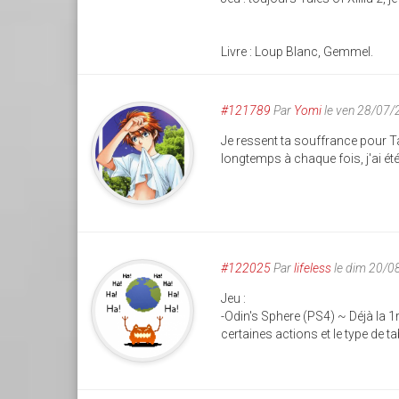
Livre : Loup Blanc, Gemmel.
#121789
Par
Yomi
le ven 28/07/
Je ressent ta souffrance pour Tal
longtemps à chaque fois, j'ai été
#122025
Par
lifeless
le dim 20/0
Jeu :
-Odin's Sphere (PS4) ~ Déjà la 1
certaines actions et le type de t