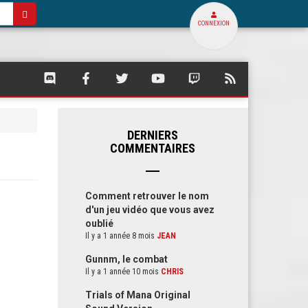
CONNEXION
SQUARE
SQUARE
SQUARE
SQUARE
SQUARE
FLUX
PALACE
PALACE
PALACE
PALACE
PALACE
RSS
SUR
SUR
SUR
SUR
SUR
DE
DISCORD
FACEBOOK
TWITTER
YOUTUBE
TWITCH
SQUARE
PALACE
DERNIERS
COMMENTAIRES
Comment retrouver le nom
d'un jeu vidéo que vous avez
oublié
Il y a 1 année 8 mois
JEAN
Gunnm, le combat
Il y a 1 année 10 mois
CHRIS
Trials of Mana Original