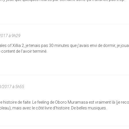
2017 à 9h29
es of Xillia 2, je tenais pas 30 minutes que j'avais envi de dormir, je jou
 content de l'avoir terminé.
8/2017 à 5h55
re histoire de faite. Le feeling de Oboro Muramasa est vraiment là (je rec
ableau), mais avec le côté livre d'histoire. De belles musiques.