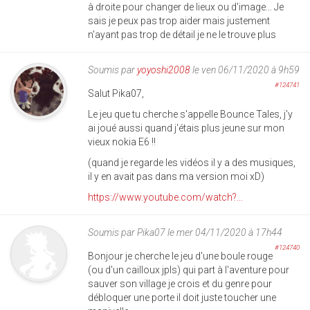
à droite pour changer de lieux ou d'image... Je
sais je peux pas trop aider mais justement
n'ayant pas trop de détail je ne le trouve plus
Soumis par
yoyoshi2008
le ven 06/11/2020 à 9h59
#124741
Salut Pika07,
Le jeu que tu cherche s'appelle Bounce Tales, j'y
ai joué aussi quand j'étais plus jeune sur mon
vieux nokia E6 !!
(quand je regarde les vidéos il y a des musiques,
il y en avait pas dans ma version moi xD)
https://www.youtube.com/watch?...
Soumis par
Pika07
le mer 04/11/2020 à 17h44
#124740
Bonjour je cherche le jeu d'une boule rouge
(ou d'un cailloux jpls) qui part à l'aventure pour
sauver son village je crois et du genre pour
débloquer une porte il doit juste toucher une