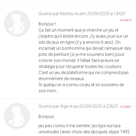
Soumis par
Kechizu
le dim 20/09/2020 à 13h20
#124670
Bonjour !
Ça fait un moment que je cherche un jeu et
j'espère qu'il existe encore. J'y avais joué sur un
site de jeux en ligne (il y a environ 6 ans). On
incarnait un bonhomme qui devait ramasser des
pots de peinture (si je me souviens bien) pour
colorer son monde. Il fallait faire preuve se
stratégie pour récupérer toutes les couleurs.
C'est un jeu de plateforme qui ne comprend pas
énormément de niveaux.
Si quelqu'un a connu ce jeu et se souviens de
son nom...
Soumis par
Arge
le jeu 03/09/2020 à 23h23
#124661
Bonjour,
jeu peu connu il me semble: jeu type europa
universalis (avec choix des époques stype 1492