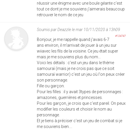
réussir une énigme avec une boule géante c'est
tout ce dont je me souviens j'aimerais beaucoup
retrouver le nom de ce jeu
Soumis par
Deazzle
le mar 10/11/2020 à 13h09
#124747
Bonjour, je me rappelle quand j'avais 6-7
ans environ, il m'arrivait de jouer à un jeu sur
wiiavec les fils de la voisine. Ce jeu était super
mais je me souviens plus du nom...
Voici les détails : c'est un jeu dans le thème
samouraï (mais je ne crois pas que ce soit
samouraï warrior) c'est un jeu où l'on peux créer
son personnage.
Fille ou garçon.
Pour les filles : il y avait 3types de personnages :
amazones, guerrières et princesses.
Pour les garçon, je crois que c'est pareil. On peux
modifier les couleurs et choisir le nom au
personnage.
Et je tiens à préciser c'est un jeu de combat si je
me souviens bien....