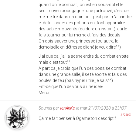
quand on le combat,, on est en sous-sol et le
seul moyen pour gagner que j'ai trouvé, c'est de
me mettre dans un coin ou il peut pas m'atteindre
et de lui lancer des potions qui font apparaitre
des sable mouvants (ca dure un instant), qui le
fais tourner sur lui meme et fais des degats
On dois sauver une princesse (ou autre, la
demoiselle en détresse cliché je veux dire^^)
J'ai que ca, j'ai la scene entire du combat en tete
mais c'est tout^^
A part ca je crois que l'un des boss se combat
dans une grande salle, il se téléporte et fais des
boules de feu (pas hyper utile, je sais^^)
Est-ce que l'un de vous a une idée?
Merci
Soumis par
IenAnKo
le mar 21/07/2020 à 23h07
#124601
Ça me fait penser à Ogame ton descriptif