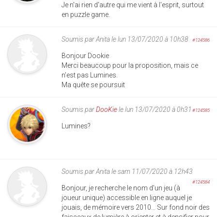
Je n'ai rien d'autre qui me vient à l'esprit, surtout
en puzzle game.
Soumis par
Anita
le lun 13/07/2020 à 10h38
#124586
Bonjour Dookie
Merci beaucoup pour la proposition, mais ce
n'est pas Lumines.
Ma quête se poursuit
Soumis par
DooKie
le lun 13/07/2020 à 0h31
#124585
Lumines?
Soumis par
Anita
le sam 11/07/2020 à 12h43
#124584
Bonjour, je recherche le nom d'un jeu (à
joueur unique) accessible en ligne auquel je
jouais, de mémoire vers 2010... Sur fond noir des
faisceaux de lumière à orienter et à densifier pour