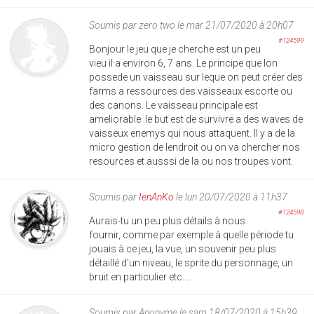
Soumis par
zero two
le mar 21/07/2020 à 20h07
#124599
Bonjour le jeu que je cherche est un peu
vieu il a environ 6, 7 ans. Le principe que lon
possede un vaisseau sur leque on peut créer des
farms a ressources des vaisseaux escorte ou
des canons. Le vaisseau principale est
ameliorable .le but est de survivre a des waves de
vaisseux enemys qui nous attaquent. Il y a de la
micro gestion de lendroit ou on va chercher nos
resources et ausssi de la ou nos troupes vont.
Soumis par
IenAnKo
le lun 20/07/2020 à 11h37
#124598
Aurais-tu un peu plus détails à nous
fournir, comme par exemple à quelle période tu
jouais à ce jeu, la vue, un souvenir peu plus
détaillé d'un niveau, le sprite du personnage, un
bruit en particulier etc....
Soumis par
Anonyme
le sam 18/07/2020 à 15h39