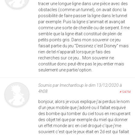
tracer une longue ligne dans une pièce avec des
obstacles (comme un tunnel), on avait donc la
possibilité de faire passer la ligne dans le tunnel
par exemple. Puis la ligne s'animait et avançait
comme une sorte de chenille ou de serpent. Il me
semble que la ligne était constitué de plein de
petits points gris. Dans mon souvenir ce jeu
faisait partie du jeu "Dessinez c'est Disney" mais
rien de tel n'apparaît lorsque je fais des
recherches sur ce jeu... Mon souvenir ne
constitue donc peut-être pas le jeu entier mais
seulement une partie/option.
Soumis par
lmechantloup
le dim 13/12/2020 à
4h08
#124754
bonjour, alors je vous explique j'ai perdus le nom
d'un jeux mobile que j'adoré ou il fallait esquivé
des bombe qui tomber du ciel tous en recuperant
des objet tel que par exemple du miel qui donner
un effet monde arc en ciel drogué c'que j'me
souvient c'est que le jeux était en 2d est qui fallait