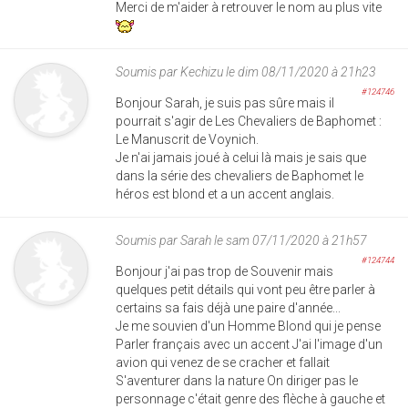
Merci de m'aider à retrouver le nom au plus vite
Soumis par
Kechizu
le dim 08/11/2020 à 21h23
#124746
Bonjour Sarah, je suis pas sûre mais il
pourrait s'agir de Les Chevaliers de Baphomet :
Le Manuscrit de Voynich.
Je n'ai jamais joué à celui là mais je sais que
dans la série des chevaliers de Baphomet le
héros est blond et a un accent anglais.
Soumis par
Sarah
le sam 07/11/2020 à 21h57
#124744
Bonjour j'ai pas trop de Souvenir mais
quelques petit détails qui vont peu être parler à
certains sa fais déjà une paire d'année...
Je me souvien d'un Homme Blond qui je pense
Parler français avec un accent J'ai l'image d'un
avion qui venez de se cracher et fallait
S'aventurer dans la nature On diriger pas le
personnage c'était genre des flèche à gauche et