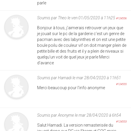
parle
Soumis par
Theo
le ven 01/05/2020 à 11h25
#124556
Bonjour à tous, j’aimerais retrouver un jeux que
je jouait sur le pc de la garderie c’est un genre de
pacman avec des labyrinthes et on est une petite
boule poilu de couleur vif on doit manger plein de
petite bille et des fruits et il y a plein de niveaux si
quelqu’un voit de quel jeux je parle Merci
d’avance
Soumis par
Hamadi
le mar 28/04/2020 à 11h51
#124555
Merci beaucoup pour l'info anonyme
Soumis par
Anonyme
le mar 28/04/2020 à 6h54
#124553
Salut Hamadi. La version remasterisée du
jeu est dispo sur PC via Steam et GOG mais