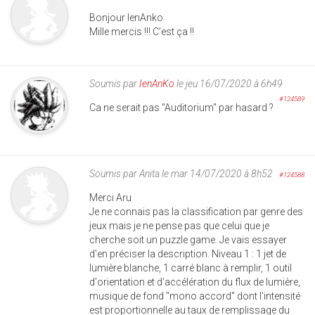
Bonjour lenAnko
Mille mercis !!! C'est ça !!
Soumis par
IenAnKo
le jeu 16/07/2020 à 6h49
#124589
Ca ne serait pas "Auditorium" par hasard ?
Soumis par
Anita
le mar 14/07/2020 à 8h52
#124588
Merci Aru
Je ne connais pas la classification par genre des
jeux mais je ne pense pas que celui que je
cherche soit un puzzle game. Je vais essayer
d'en préciser la description. Niveau 1 : 1 jet de
lumière blanche, 1 carré blanc à remplir, 1 outil
d'orientation et d'accélération du flux de lumière,
musique de fond "mono accord" dont l'intensité
est proportionnelle au taux de remplissage du