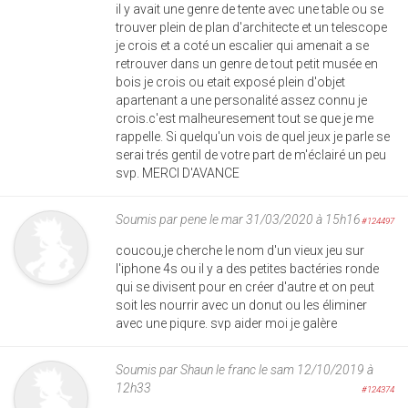
il y avait une genre de tente avec une table ou se
trouver plein de plan d'architecte et un telescope
je crois et a coté un escalier qui amenait a se
retrouver dans un genre de tout petit musée en
bois je crois ou etait exposé plein d'objet
apartenant a une personalité assez connu je
crois.c'est malheuresement tout se que je me
rappelle. Si quelqu'un vois de quel jeux je parle se
serai trés gentil de votre part de m'éclairé un peu
svp. MERCI D'AVANCE
Soumis par
pene
le mar 31/03/2020 à 15h16
#124497
coucou,je cherche le nom d'un vieux jeu sur
l'iphone 4s ou il y a des petites bactéries ronde
qui se divisent pour en créer d'autre et on peut
soit les nourrir avec un donut ou les éliminer
avec une piqure. svp aider moi je galère
Soumis par
Shaun le franc
le sam 12/10/2019 à
12h33
#124374