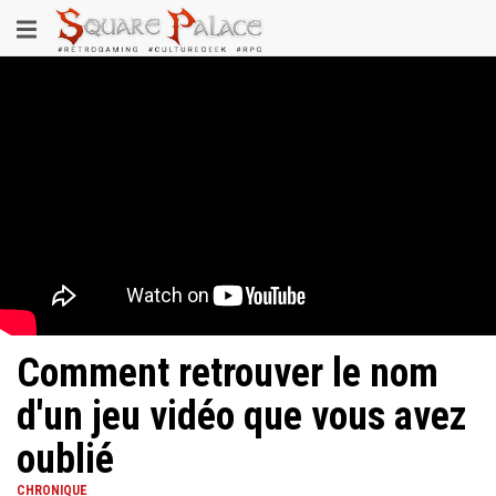
Aller
Toggle
au
contenu
navigation
principal
Comment retrouver le nom
d'un jeu vidéo que vous avez
oublié
CHRONIQUE