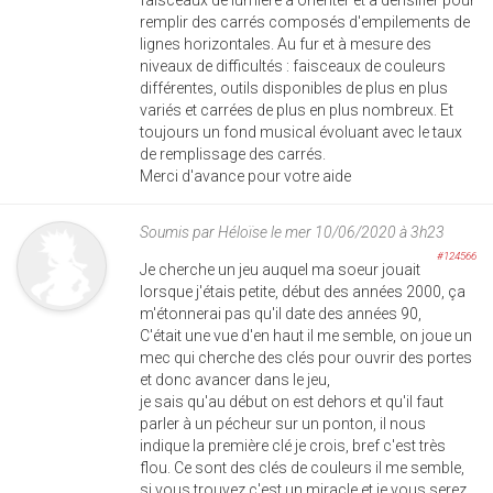
remplir des carrés composés d'empilements de
lignes horizontales. Au fur et à mesure des
niveaux de difficultés : faisceaux de couleurs
différentes, outils disponibles de plus en plus
variés et carrées de plus en plus nombreux. Et
toujours un fond musical évoluant avec le taux
de remplissage des carrés.
Merci d'avance pour votre aide
Soumis par
Héloïse
le mer 10/06/2020 à 3h23
#124566
Je cherche un jeu auquel ma soeur jouait
lorsque j'étais petite, début des années 2000, ça
m'étonnerai pas qu'il date des années 90,
C'était une vue d'en haut il me semble, on joue un
mec qui cherche des clés pour ouvrir des portes
et donc avancer dans le jeu,
je sais qu'au début on est dehors et qu'il faut
parler à un pécheur sur un ponton, il nous
indique la première clé je crois, bref c'est très
flou. Ce sont des clés de couleurs il me semble,
si vous trouvez c'est un miracle et je vous serez