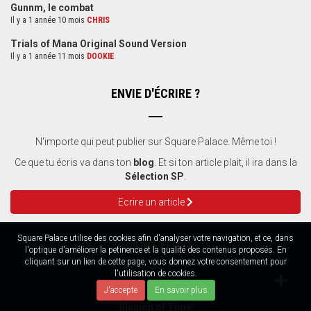
Gunnm, le combat
Il y a 1 année 10 mois
CHRIS
Trials of Mana Original Sound Version
Il y a 1 année 11 mois
DOOKIE
ENVIE D'ÉCRIRE ?
N'importe qui peut publier sur Square Palace. Même toi !
Ce que tu écris va dans ton
blog
. Et si ton article plait, il ira dans la
Sélection SP
.
Ecrire un article
Square Palace utilise des cookies afin d'analyser votre navigation, et ce, dans
AIDONS FLORA
l'optique d'améliorer la petinence et la qualité des contenus proposés. En
cliquant sur un lien de cette page, vous donnez votre consentement pour
l'utilisation de cookies.
J'accepte
En savoir plus
La soluce de
Illusion of Time