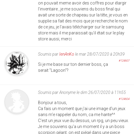
on pouvait meme avoir des coffres pour élargir
l'inventaire , je me souviens du boss final qui
avait une sorte de chapeau sur la tête, je vous en
supplie sa fait des mois que je recherche le nom
de ce jeu, je l'avais télécharger sur le samsung
store mais il me paraissait qu'il était sur le play
store aussi, merci
Soumis par
IenAnKo
le mar 28/07/2020 à 20h39
#124607
Si je me base sur ton dernier boss, ça
serait "Lagoon"?
Soumis par
Anonyme
le dim 26/07/2020 à 11h55
#124604
Bonjour a tous,
Ca fais un moment que j'ai une image d'un jeux
sans m'e rappeler du nom, ca me hante^^
C'est un jeux vue du dessus, un rpg, un peu vieux.
Je me souviens qu'a un moment il y a un boss
scorpion géant, on est piégé dans une piece