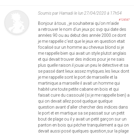
Soumis par
Hamadi
le lun 27/04/2020 à 17h54
#124547
Bonjour à tous , je souhaiterai qu'on m'aide
a retrouver le nom d'un jeux pc svp qui date des
années 90 ou au debut des année 2000.ce dont
je me rappelle c'est que le jeux en question etait
focalisé sur un homme au cheveux blond si je
me rappelle bien qui avait un style plutot anglais
et qui devait trouver des indices pour je ne sais
plus quelle raison.il jouai un peu le detective et sa
se passé dant lieux assez mytiques.les lieux dont
je me rappelle sont le port de marseille et la
martinique.a marseille il avait un homme qui
habité une toute petite cabane en bois et qui
faisait cuire du cassoulé (si je me rappelle bien) a
qui on devait allez posé quelque quelque
question avant d'aller chercher des indices dans
le port et en martique sa se passait sur un petit
bout de plage ou il y avait un petit garçon sur un
panton en bois qui pécher tranquilement a qui on
devait aussi posé quelques question,sur la plage