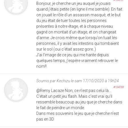
Bonjour, je cherche un jeu auquel je jouais
quand j’étais petite (en ligne il me semble). En fait
on jouait le rôle d’un assassin masqué, et le but
du jeu était de tuer toutes les personnes
présentes à notre étage, et à chaque niveau
gagné on montait d’un étage, et on changeait
d’arme. Je crois même que lorsqu’on tuait lés
personnes, il y avait les intestins qui tombaient
sur le sol (oui c’était assez gore..)
J’ai l’image de ce jeu qui me hante depuis
quelques temps, j’espère vraiment retrouver le
nom!!
Soumis par
Kechizu
le sam 17/10/2020 à 19h24
#124733
@Remy Lacaze Non, ce n'est pas celui là...
C'était un petit jeu flash. Mais c'est vrai qu'il
ressemble beaucoup au jeu que je cherche dans
le fait de peindre un monde.
Dans mes souvenirs le jeu que je cherche n'est
pas en 3D