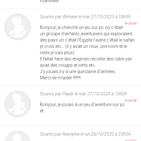
manivelle
Soumis par
Wimane
le mar 27/10/2020 à 10h39
#124739
Bonjour, je cherche un jeu sur pc où c'était
un groupe d'enfants aventuriers qui exploraient
des pays un c'était l'Égypte l'autre c'était le safari
je crois etc... (il y avait un roux, une noire et le
reste je sais plus)
Il fallait faire des énigmes récolter des rubie yen
avait des rouges et verts etc...
J'y jouais il y a une quinzaine d'années .
Merci de m'aider !!!!!!!!
Soumis par
Player
le mar 27/10/2020 à 10h34
#124738
Bonjour, je jouais à un jeu d'aventure sur pc
ét
Soumis par
Anonyme
le lun 26/10/2020 à 23h34
#124737