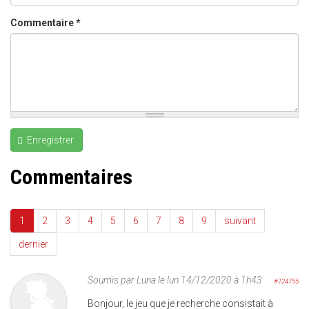
Commentaire
*
Enregistrer
Commentaires
1
2
3
4
5
6
7
8
9
suivant
dernier
Soumis par
Luna
le lun 14/12/2020 à 1h43
#124755
Bonjour, le jeu que je recherche consistait à