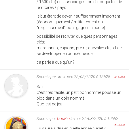
/ 1600 etc) qui associe gestion et conquetes de
territoires / pays.
le but étant de devenir suffisamment important
(économiquement / militairement ou
"religieusement" pour gagner la partie)
possibilité de recruter quelques personnages
clés:
marchands, espions, pretre, chevalier etc;. et de
se développer en conséquence.
ca parle à quelqu'un?
Soumis par
Jm
le ven 28/08/2020 à 13h25
#124638
Salut
C'est très facile..un petit bonhomme pousse un
bloc dans un coin nommé
Quel est ce jeu
Soumis par
DooKie
le mer 26/08/2020 à 10h52
#124630
Tu saurais dire en quelle année c'était ?