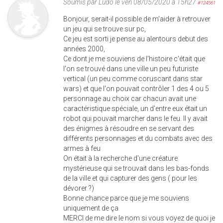
Soumis par
Ludo
le ven 08/05/2020 à 15h27
#124561
Bonjour, serait-il possible de m'aider à retrouver
un jeu qui se trouve sur pc,
Ce jeu est sorti je pense au alentours debut des
années 2000,
Ce dont je me souviens de l'histoire c'était que
l'on se trouvé dans une ville un peu futuriste
vertical (un peu comme coruscant dans star
wars) et que l'on pouvait contrôler 1 des 4 ou 5
personnage au choix car chacun avait une
caractéristique spéciale, un d'entre eux était un
robot qui pouvait marcher dans le feu. Il y avait
des énigmes à résoudre en se servant des
différents personnages et du combats avec des
armes à feu
On était à la recherche d'une créature
mystérieuse qui se trouvait dans les bas-fonds
de la ville et qui capturer des gens ( pour les
dévorer ?)
Bonne chance parce que je me souviens
uniquement de ça
MERCI de me dire le nom si vous voyez de quoi je