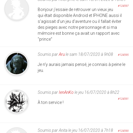
#124597
Bonjour j'essaie de retrouver un vieux jeu
qui était disponible Android et IPHONE aussi il
s'agissait d'un jeu d'aventure ou il fallait éviter
des pieges avec notre personnage et si ma
mémoire est bonne ça avait un rapport avec
"prince"
Soumis par
Aru
le sam 18/07/2020 à 9h08
#124595
Je n'y aurais jamais pensé, je connais à peine le
jeu.
Soumis par
IenAnKo
le jeu 16/07/2020 à 8h22
#124591
À ton service !
Soumis par
Anita
le jeu 16/07/2020 à 7h18
#124590