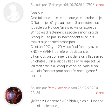
Soumis par
Olivia
le jeu 08/10/2020 à 17h26
#124729
Bonjour !
Cela fais quelques temps que je recherche un jeu.
C'était un jeu d'il y a au moins 3 ans voire plus,
jouable sur PC que j'avais eu via un store de
Windows directement associé a mon ordi de
l'époque. Fait par un indépendant avec RPG
maker si je ne me trompe pas
C'est un RPG type 2D, vieux final fantasy avec
ENORMEMENT de référence dedans et
d'humour, on commençais dans un village avec
un château. on allait de village en village ect. Le
jeu était gratuit a l'époque et on pouvais si on
voulais l'acheter pour pas très cher ( genre 5
euros)
Soumis par
Remy Lacaze
le sam 26/09/2020 à
22h28
#124698
@Kechizu je pense à « De Blob », bien qu’il ne soit
pas si ancien que ça.