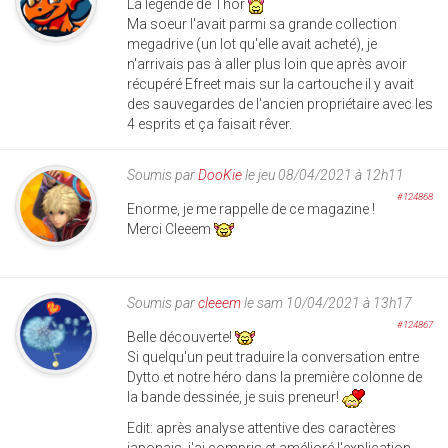
La légende de Thor
Ma soeur l'avait parmi sa grande collection
megadrive (un lot qu'elle avait acheté), je
n'arrivais pas à aller plus loin que après avoir
récupéré Efreet mais sur la cartouche il y avait
des sauvegardes de l'ancien propriétaire avec les
4 esprits et ça faisait rêver.
Soumis par
DooKie
le jeu 08/04/2021 à 12h11
#124868
Enorme, je me rappelle de ce magazine !
Merci Cleeem
Soumis par
cleeem
le sam 10/04/2021 à 13h17
#124867
Belle découverte!
Si quelqu'un peut traduire la conversation entre
Dytto et notre héro dans la première colonne de
la bande dessinée, je suis preneur!
Edit: après analyse attentive des caractères
japonais, j'ai compris et amélioré l'explication