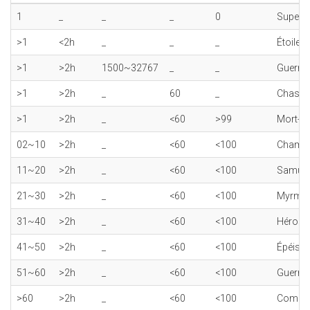
1
_
_
_
0
Super 
>1
<2h
_
_
_
Étoile v
>1
>2h
1500~32767
_
_
Guerrie
>1
>2h
_
60
_
Chasseu
>1
>2h
_
<60
>99
Mort-vi
02~10
>2h
_
<60
<100
Champ
11~20
>2h
_
<60
<100
Samura
21~30
>2h
_
<60
<100
Myrmi
31~40
>2h
_
<60
<100
Héros
41~50
>2h
_
<60
<100
Épéist
51~60
>2h
_
<60
<100
Guerrie
>60
>2h
_
<60
<100
Combatt