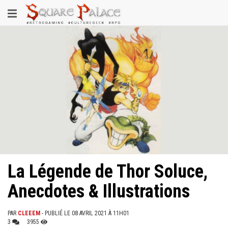
Aller
Toggle
au
contenu
navigation
principal
La Légende de Thor Soluce,
Anecdotes & Illustrations
PAR
CLEEEM
- PUBLIÉ LE 08 AVRIL 2021 À 11H01
3
3955