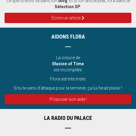
Ce que tu écris va dans ton
blog
. Et si ton article plait, il ira dans la
Sélection SP
.
Ecrire un article
AIDONS FLORA
La soluce de
Illusion of Time
est incomplète.
Flora est très triste.
Si tu te sens d’attaque pour la terminer, ça lui ferait plaisir !
Proposer son aide !
LA RADIO DU PALACE