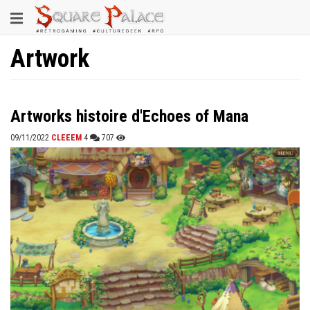
Aller
Toggle
au
contenu
navigation
principal
Artwork
Artworks histoire d'Echoes of Mana
09/11/2022
CLEEEM
4
707