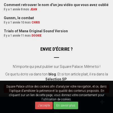
Comment retrouver le nom d'un jeu vidéo que vous avez oublié
Il y a 1 année 8 mois
JEAN
Gunnm, le combat
Il y a 1 année 10 mois
CHRIS
Trials of Mana Original Sound Version
Il y a 1 année 11 mois
DOOKIE
ENVIE D'ÉCRIRE ?
N'importe qui peut publier sur Square Palace. Même toi !
Ce que tu écris va dans ton
blog
. Et si ton article plait, il ira dans la
Sélection SP
.
Square Palace utilise des cookies afin d'analyser votre navigation, et ce, dans
Ecrire un article
l'optique d'améliorer la petinence et la qualité des contenus proposés. En
cliquant sur un lien de cette page, vous donnez votre consentement pour
l'utilisation de cookies.
AIDONS FLORA
J'accepte
En savoir plus