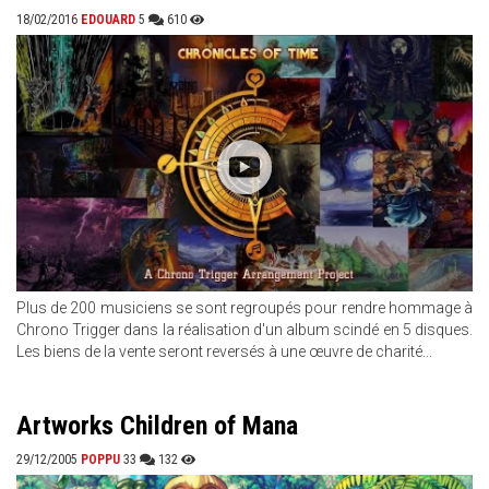
18/02/2016
EDOUARD
5
610
Plus de 200 musiciens se sont regroupés pour rendre hommage à
Chrono Trigger dans la réalisation d'un album scindé en 5 disques.
Les biens de la vente seront reversés à une œuvre de charité...
Artworks Children of Mana
29/12/2005
POPPU
33
132