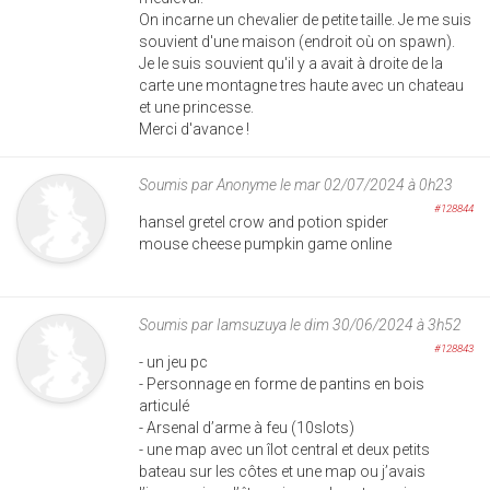
On incarne un chevalier de petite taille. Je me suis
souvient d'une maison (endroit où on spawn).
Je le suis souvient qu'il y a avait à droite de la
carte une montagne tres haute avec un chateau
et une princesse.
Merci d'avance !
Soumis par
Anonyme
le mar 02/07/2024 à 0h23
#128844
hansel gretel crow and potion spider
mouse cheese pumpkin game online
Soumis par
Iamsuzuya
le dim 30/06/2024 à 3h52
#128843
- un jeu pc
- Personnage en forme de pantins en bois
articulé
- Arsenal d’arme à feu (10slots)
- une map avec un îlot central et deux petits
bateau sur les côtes et une map ou j’avais