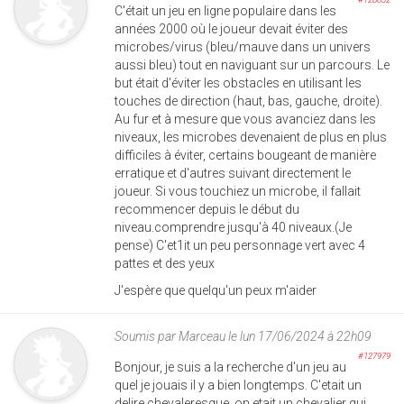
C'était un jeu en ligne populaire dans les
années 2000 où le joueur devait éviter des
microbes/virus (bleu/mauve dans un univers
aussi bleu) tout en naviguant sur un parcours. Le
but était d'éviter les obstacles en utilisant les
touches de direction (haut, bas, gauche, droite).
Au fur et à mesure que vous avanciez dans les
niveaux, les microbes devenaient de plus en plus
difficiles à éviter, certains bougeant de manière
erratique et d'autres suivant directement le
joueur. Si vous touchiez un microbe, il fallait
recommencer depuis le début du
niveau.comprendre jusqu'à 40 niveaux.(Je
pense) C'et1it un peu personnage vert avec 4
pattes et des yeux
J'espère que quelqu'un peux m'aider
Soumis par
Marceau
le lun 17/06/2024 à 22h09
#127979
Bonjour, je suis a la recherche d'un jeu au
quel je jouais il y a bien longtemps. C'etait un
delire chevaleresque, on etait un chevalier qui