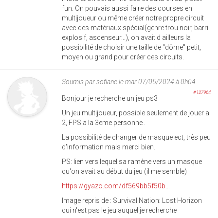
fun. On pouvais aussi faire des courses en
multijoueur ou même créer notre propre circuit
avec des matériaux spécial(genre trou noir, barril
explosif, ascenseur...), on avait d ailleurs la
possibilité de choisir une taille de "dôme" petit,
moyen ou grand pour créer ces circuits.
Soumis par
sofiane
le mar 07/05/2024 à 0h04
#127964
Bonjour je recherche un jeu ps3
Un jeu multijoueur, possible seulement de jouer a
2, FPS a la 3eme personne .
La possibilité de changer de masque ect, très peu
d'information mais merci bien.
PS: lien vers lequel sa ramène vers un masque
qu'on avait au début du jeu (il me semble)
https://gyazo.com/df569bb5f50b...
Image repris de : Survival Nation: Lost Horizon
qui n'est pas le jeu auquel je recherche