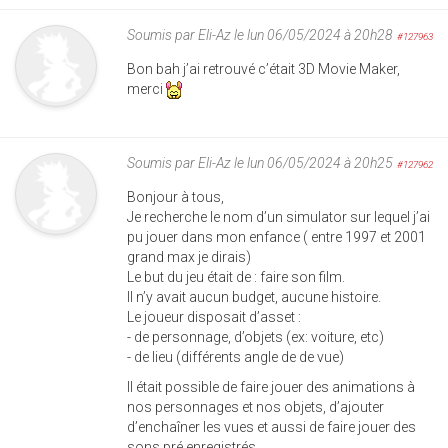
Soumis par
Eli-Az
le lun 06/05/2024 à 20h28
#127963
Bon bah j’ai retrouvé c’était 3D Movie Maker,
merci
Soumis par
Eli-Az
le lun 06/05/2024 à 20h25
#127962
Bonjour à tous,
Je recherche le nom d’un simulator sur lequel j’ai
pu jouer dans mon enfance ( entre 1997 et 2001
grand max je dirais)
Le but du jeu était de : faire son film.
Il n’y avait aucun budget, aucune histoire.
Le joueur disposait d’asset :
- de personnage, d’objets (ex: voiture, etc)
- de lieu (différents angle de de vue)
Il était possible de faire jouer des animations à
nos personnages et nos objets, d’ajouter
d’enchaîner les vues et aussi de faire jouer des
sons pré enregistrés.