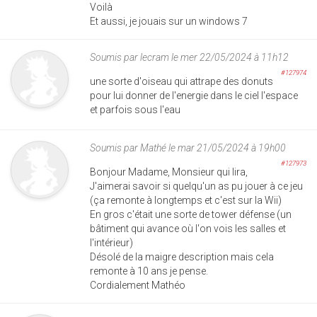
Voilà
Et aussi, je jouais sur un windows 7
Soumis par
lecram
le mer 22/05/2024 à 11h12
#127974
une sorte d'oiseau qui attrape des donuts
pour lui donner de l'energie dans le ciel l'espace
et parfois sous l'eau
Soumis par
Mathé
le mar 21/05/2024 à 19h00
#127973
Bonjour Madame, Monsieur qui lira,
J'aimerai savoir si quelqu'un as pu jouer à ce jeu
(ça remonte à longtemps et c'est sur la Wii)
En gros c'était une sorte de tower défense (un
bâtiment qui avance où l'on vois les salles et
l'intérieur)
Désolé de la maigre description mais cela
remonte à 10 ans je pense.
Cordialement Mathéo