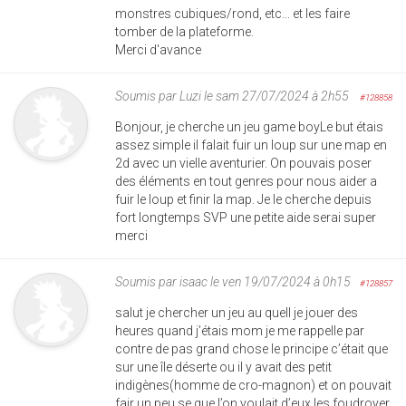
monstres cubiques/rond, etc... et les faire
tomber de la plateforme.
Merci d'avance
Soumis par
Luzi
le sam 27/07/2024 à 2h55
#128858
Bonjour, je cherche un jeu game boyLe but étais
assez simple il falait fuir un loup sur une map en
2d avec un vielle aventurier. On pouvais poser
des éléments en tout genres pour nous aider a
fuir le loup et finir la map. Je le cherche depuis
fort longtemps SVP une petite aide serai super
merci
Soumis par
isaac
le ven 19/07/2024 à 0h15
#128857
salut je chercher un jeu au quell je jouer des
heures quand j’étais mom je me rappelle par
contre de pas grand chose le principe c’était que
sur une île déserte ou il y avait des petit
indigènes(homme de cro-magnon) et on pouvait
fair un peu se que l’on voulait d’eux les foudroyer