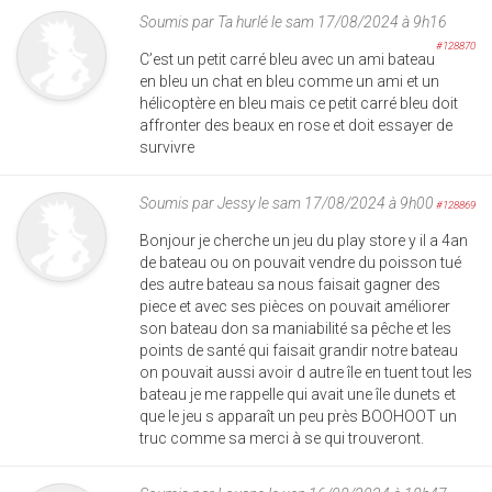
Soumis par
Ta hurlé
le sam 17/08/2024 à 9h16
#128870
C’est un petit carré bleu avec un ami bateau
en bleu un chat en bleu comme un ami et un
hélicoptère en bleu mais ce petit carré bleu doit
affronter des beaux en rose et doit essayer de
survivre
Soumis par
Jessy
le sam 17/08/2024 à 9h00
#128869
Bonjour je cherche un jeu du play store y il a 4an
de bateau ou on pouvait vendre du poisson tué
des autre bateau sa nous faisait gagner des
piece et avec ses pièces on pouvait améliorer
son bateau don sa maniabilité sa pêche et les
points de santé qui faisait grandir notre bateau
on pouvait aussi avoir d autre île en tuent tout les
bateau je me rappelle qui avait une île dunets et
que le jeu s apparaît un peu près BOOHOOT un
truc comme sa merci à se qui trouveront.