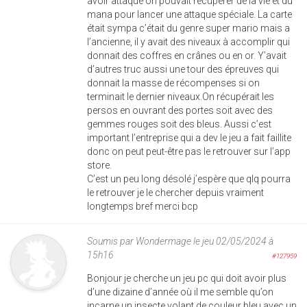
avoir attaqué on pouvait récupérer de la vie et du
mana pour lancer une attaque spéciale. La carte
était sympa c’était du genre super mario mais a
l’ancienne, il y avait des niveaux à accomplir qui
donnait des coffres en crânes ou en or. Y’avait
d’autres truc aussi une tour des épreuves qui
donnait la masse de récompenses si on
terminait le dernier niveaux.On récupérait les
persos en ouvrant des portes soit avec des
gemmes rouges soit des bleus. Aussi c’est
important l’entreprise qui a dev le jeu a fait faillite
donc on peut peut-être pas le retrouver sur l’app
store.
C’est un peu long désolé j’espère que qlq pourra
le retrouver je le chercher depuis vraiment
longtemps bref merci bcp
Soumis par
Wondermage
le jeu 02/05/2024 à
15h16
#127959
Bonjour je cherche un jeu pc qui doit avoir plus
d’une dizaine d’année où il me semble qu’on
incarne un insecte volant de couleur bleu avec un