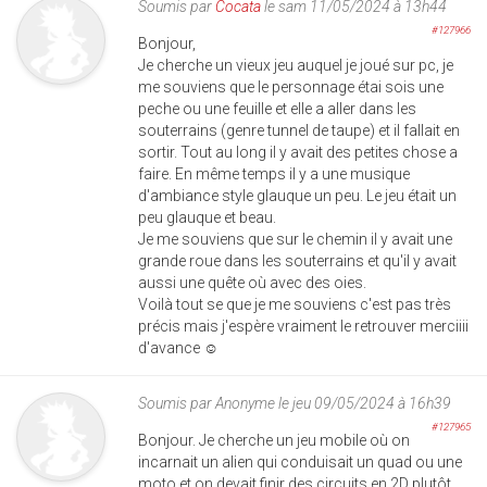
Soumis par
Cocata
le sam 11/05/2024 à 13h44
#127966
Bonjour,
Je cherche un vieux jeu auquel je joué sur pc, je
me souviens que le personnage étai sois une
peche ou une feuille et elle a aller dans les
souterrains (genre tunnel de taupe) et il fallait en
sortir. Tout au long il y avait des petites chose a
faire. En même temps il y a une musique
d'ambiance style glauque un peu. Le jeu était un
peu glauque et beau.
Je me souviens que sur le chemin il y avait une
grande roue dans les souterrains et qu'il y avait
aussi une quête où avec des oies.
Voilà tout se que je me souviens c'est pas très
précis mais j'espère vraiment le retrouver merciiii
d'avance ☺️
Soumis par
Anonyme
le jeu 09/05/2024 à 16h39
#127965
Bonjour. Je cherche un jeu mobile où on
incarnait un alien qui conduisait un quad ou une
moto et on devait finir des circuits en 2D plutôt