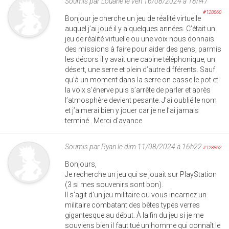
Soumis par
Louane
le ven 16/08/2024 à 18h47
#128868
Bonjour je cherche un jeu de réalité virtuelle
auquel j’ai joué il y a quelques années. C’était un
jeu de réalité virtuelle ou une voix nous donnais
des missions à faire pour aider des gens, parmis
les décors il y avait une cabine téléphonique, un
désert, une serre et plein d’autre différents. Sauf
qu’à un moment dans la serre on casse le pot et
la voix s’énerve puis s’arrête de parler et après
l’atmosphère devient pesante. J’ai oublié le nom
et j’aimerai bien y jouer car je ne l’ai jamais
terminé . Merci d’avance
Soumis par
Ryan
le dim 11/08/2024 à 16h22
#128862
Bonjours,
Je recherche un jeu qui se jouait sur PlayStation
(3 si mes souvenirs sont bon).
Il s'agit d'un jeu militaire ou vous incarnez un
militaire combatant des bêtes types verres
gigantesque au début. À la fin du jeu si je me
souviens bien il faut tué un homme qui connaît le