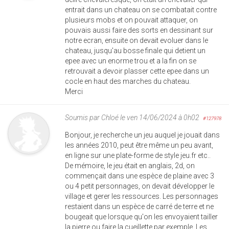
entrait dans un chateau on se combatait contre
plusieurs mobs et on pouvait attaquer, on
pouvais aussi faire des sorts en dessinant sur
notre ecran, ensuite on devait evoluer dans le
chateau, jusqu'au bosse finale qui detient un
epee avec un enorme trou et a la fin on se
retrouvait a devoir plasser cette epee dans un
cocle en haut des marches du chateau.
Merci
Soumis par
Chloé
le ven 14/06/2024 à 0h02
#127978
Bonjour, je recherche un jeu auquel je jouait dans
les années 2010, peut être même un peu avant,
en ligne sur une plate-forme de style jeu.fr etc..
De mémoire, le jeu était en anglais, 2d, on
commençait dans une espèce de plaine avec 3
ou 4 petit personnages, on devait développer le
village et gerer les ressources. Les personnages
restaient dans un espèce de carré de terre et ne
bougeait que lorsque qu'on les envoyaient tailler
la pierre ou faire la cueillette par exemple. Les