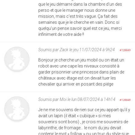
que le jeu démarre dans la chambre d'un des
perso et que le manager nous donne une
mission, mais c'est très vague. Ça fait des
semaines que je le cherche en vain. Donc si
quelqu'un pense savoir quel est ce jeu, merci
infiniment de votre aide !!
Soumis par
Zack
le jeu 11/07/2024 à 9h24
#128849
Bonjour je cherche un jeu mobil ou on était un
robot avec une cape les niveaux consisté à
garder prisonnier une princesse dans plain de
châteaux avec étage est on devait tuer les
chevalier qui arriver en posant des piége
Soumis par
Moi
le lun 08/07/2024 à 14h14
#128848
Je ne me souviens de rien sur ce jeu appart qu’il y
avait un lapin (il était « cubique » si mes
souvenirs sont bons) , je crois me souvenirs de
labyrinthe, de fromage… le nom du jeu devait
contenir le mot « follow » ou un truc du style si je