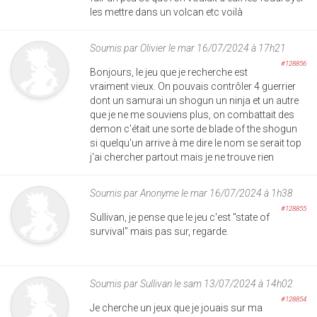
les mettre dans un volcan etc voilà
Soumis par
Olivier
le mar 16/07/2024 à 17h21
#128856
Bonjours, le jeu que je recherche est
vraiment vieux. On pouvais contrôler 4 guerrier
dont un samurai un shogun un ninja et un autre
que je ne me souviens plus, on combattait des
demon c'était une sorte de blade of the shogun
si quelqu'un arrive à me dire le nom se serait top
j'ai chercher partout mais je ne trouve rien
Soumis par
Anonyme
le mar 16/07/2024 à 1h38
#128855
Sullivan, je pense que le jeu c'est "state of
survival" mais pas sur, regarde.
Soumis par
Sullivan
le sam 13/07/2024 à 14h02
#128854
Je cherche un jeux que je jouais sur ma