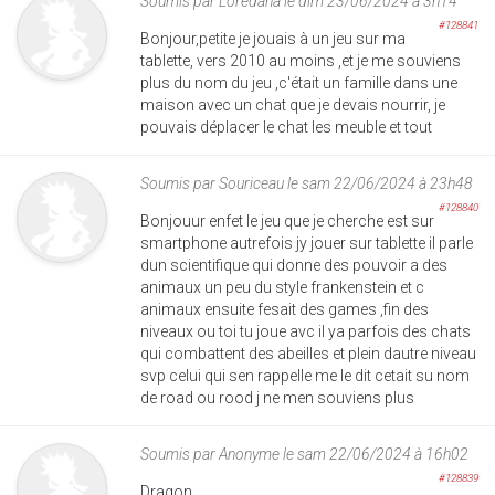
Soumis par
Loredana
le dim 23/06/2024 à 3h14
#128841
Bonjour,petite je jouais à un jeu sur ma
tablette, vers 2010 au moins ,et je me souviens
plus du nom du jeu ,c'était un famille dans une
maison avec un chat que je devais nourrir, je
pouvais déplacer le chat les meuble et tout
Soumis par
Souriceau
le sam 22/06/2024 à 23h48
#128840
Bonjouur enfet le jeu que je cherche est sur
smartphone autrefois jy jouer sur tablette il parle
dun scientifique qui donne des pouvoir a des
animaux un peu du style frankenstein et c
animaux ensuite fesait des games ,fin des
niveaux ou toi tu joue avc il ya parfois des chats
qui combattent des abeilles et plein dautre niveau
svp celui qui sen rappelle me le dit cetait su nom
de road ou rood j ne men souviens plus
Soumis par
Anonyme
le sam 22/06/2024 à 16h02
#128839
Dragon