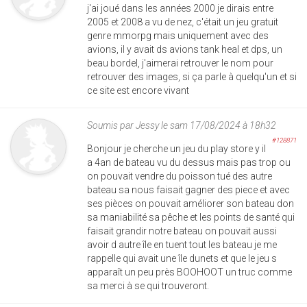
j'ai joué dans les années 2000 je dirais entre
2005 et 2008 a vu de nez, c'était un jeu gratuit
genre mmorpg mais uniquement avec des
avions, il y avait ds avions tank heal et dps, un
beau bordel, j'aimerai retrouver le nom pour
retrouver des images, si ça parle à quelqu'un et si
ce site est encore vivant
Soumis par
Jessy
le sam 17/08/2024 à 18h32
#128871
Bonjour je cherche un jeu du play store y il
a 4an de bateau vu du dessus mais pas trop ou
on pouvait vendre du poisson tué des autre
bateau sa nous faisait gagner des piece et avec
ses pièces on pouvait améliorer son bateau don
sa maniabilité sa pêche et les points de santé qui
faisait grandir notre bateau on pouvait aussi
avoir d autre île en tuent tout les bateau je me
rappelle qui avait une île dunets et que le jeu s
apparaît un peu près BOOHOOT un truc comme
sa merci à se qui trouveront.