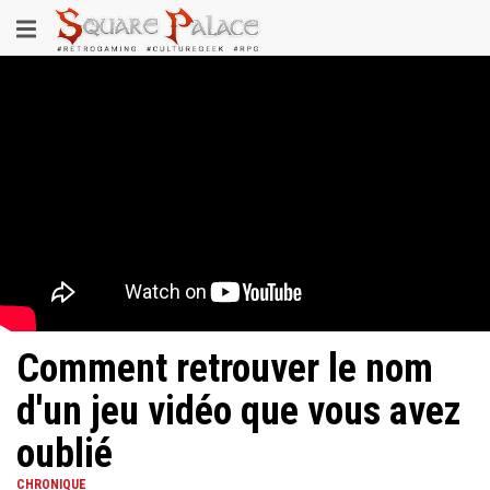
Aller
Toggle
au
contenu
navigation
principal
Comment retrouver le nom
d'un jeu vidéo que vous avez
oublié
CHRONIQUE