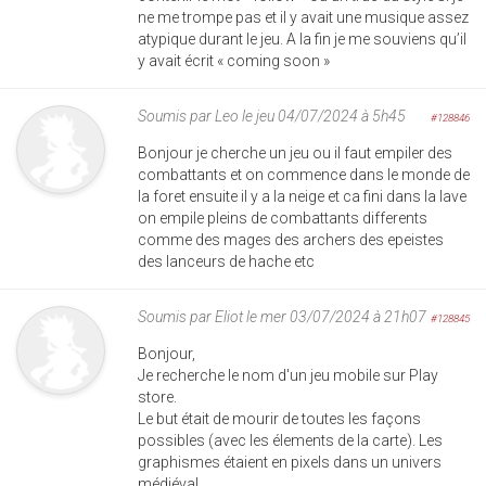
ne me trompe pas et il y avait une musique assez
atypique durant le jeu. A la fin je me souviens qu’il
y avait écrit « coming soon »
Soumis par
Leo
le jeu 04/07/2024 à 5h45
#128846
Bonjour je cherche un jeu ou il faut empiler des
combattants et on commence dans le monde de
la foret ensuite il y a la neige et ca fini dans la lave
on empile pleins de combattants differents
comme des mages des archers des epeistes
des lanceurs de hache etc
Soumis par
Eliot
le mer 03/07/2024 à 21h07
#128845
Bonjour,
Je recherche le nom d'un jeu mobile sur Play
store.
Le but était de mourir de toutes les façons
possibles (avec les élements de la carte). Les
graphismes étaient en pixels dans un univers
médiéval.