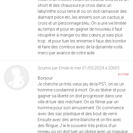
short et des chaussure je crois dans un
labyrinthe sous terre et où on doit ramasser des
diamant pièce etc, les ennemi son un cactus je
crois et un personnage bleu. On a une vie limitée
au temps et pour en gagner de nouveau il faut
récupérer à manger ou des cœurs je sais plus
trop.. et pour tuer les ennemie il faux des bombe
et faire des combos avec de la dynamite voilà..
merci par avance de votre aide
Soumis par
Emilie
le mer 01/05/2024 à 20h05
#127958
Bonjour
Je cherche un très vieux jeu de la PS1, on es un
homme condamné à mort. On es libérer et pour
gagner sa liberté on doit progresser dans une
ville et tuer des méchant. On es filmer par un
homme pour son amusement. On commence
avec des sac plastique et des bout de verre.
Ensuite avec des arme blanche et on fini avec
des flingue. J'ai le souvenir très précis d'un
niveau où on doit tuer un obèse avec un masque