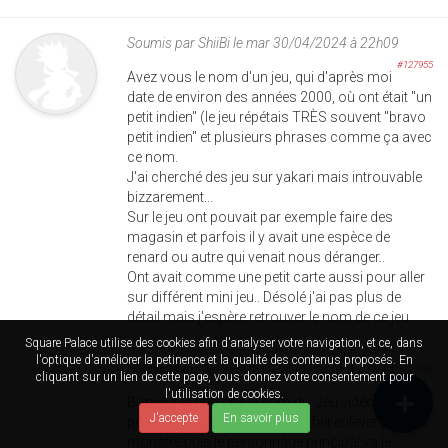
Soumis par
ShiiBi
le mar 30/04/2024 à 22h09
#127955
Avez vous le nom d'un jeu, qui d'après moi
date de environ des années 2000, où ont était "un
petit indien" (le jeu répétais TRÈS souvent "bravo
petit indien" et plusieurs phrases comme ça avec
ce nom.
J'ai cherché des jeu sur yakari mais introuvable
bizzarement...
Sur le jeu ont pouvait par exemple faire des
magasin et parfois il y avait une espèce de
renard ou autre qui venait nous déranger..
Ont avait comme une petit carte aussi pour aller
sur différent mini jeu.. Désolé j'ai pas plus de
détail mais j'espère retrouver le nom de ce jeu
Square Palace utilise des cookies afin d'analyser votre navigation, et ce, dans
l'optique d'améliorer la petinence et la qualité des contenus proposés. En
Soumis par
Tvcn
le mar 30/04/2024 à 21h13
#127954
cliquant sur un lien de cette page, vous donnez votre consentement pour
l'utilisation de cookies.
Bonjour je cherche le nom du. Jeu vidéo ou le
J'accepte
En savoir plus
pere personnage principal se fait enlever par des
monstre puis le personnage principal va le