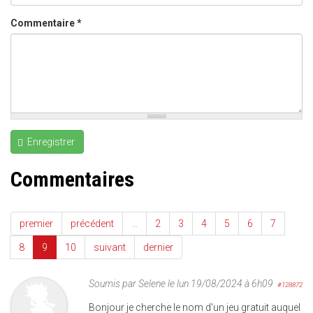
Commentaire
*
Enregistrer
Commentaires
premier
précédent
…
2
3
4
5
6
7
8
9
10
suivant
dernier
Soumis par
Selene
le lun 19/08/2024 à 6h09
#128872
Bonjour je cherche le nom d'un jeu gratuit auquel