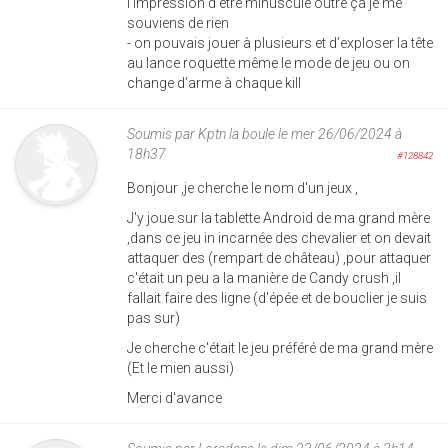
l’impression d’être minuscule outre ça je me
souviens de rien
- on pouvais jouer à plusieurs et d’exploser la tête
au lance roquette même le mode de jeu ou on
change d’arme à chaque kill
Soumis par
Kptn la boule
le mer 26/06/2024 à
18h37
#128842
Bonjour ,je cherche le nom d'un jeux ,
J'y joue sur la tablette Android de ma grand mère
,dans ce jeu in incarnée des chevalier et on devait
attaquer des (rempart de château) ,pour attaquer
c'était un peu a la manière de Candy crush ,il
fallait faire des ligne (d'épée et de bouclier je suis
pas sur)
Je cherche c'était le jeu préféré de ma grand mère
(Et le mien aussi)
Merci d'avance