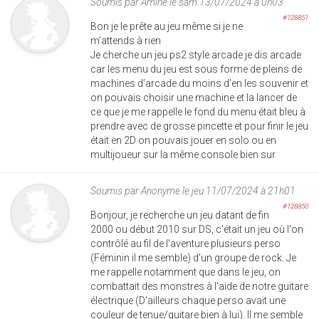
Soumis par
Amine
le sam 13/07/2024 à 0h03
#128851
Bon je le prête au jeu même si je ne
m’attends à rien
Je cherche un jeu ps2 style arcade je dis arcade
car les menu du jeu est sous forme de pleins de
machines d’arcade du moins d’en les souvenir et
on pouvais choisir une machine et la lancer de
ce que je me rappelle le fond du menu était bleu à
prendre avec de grosse pincette et pour finir le jeu
était en 2D on pouvais jouer en solo ou en
multijoueur sur la même console bien sur
Soumis par
Anonyme
le jeu 11/07/2024 à 21h01
#128850
Bonjour, je recherche un jeu datant de fin
2000 ou début 2010 sur DS, c'était un jeu où l'on
contrôlé au fil de l'aventure plusieurs perso
(Féminin il me semble) d'un groupe de rock. Je
me rappelle notamment que dans le jeu, on
combattait des monstres à l'aide de notre guitare
électrique (D'ailleurs chaque perso avait une
couleur de tenue/guitare bien à lui). Il me semble