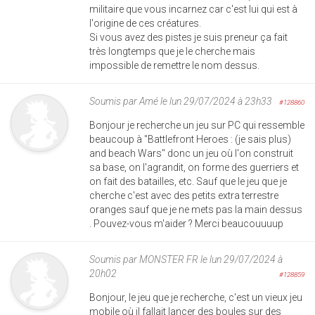
militaire que vous incarnez car c'est lui qui est à
l'origine de ces créatures.
Si vous avez des pistes je suis preneur ça fait
très longtemps que je le cherche mais
impossible de remettre le nom dessus.
Soumis par
Amé
le lun 29/07/2024 à 23h33
#128860
Bonjour je recherche un jeu sur PC qui ressemble
beaucoup à "Battlefront Heroes : (je sais plus)
and beach Wars" donc un jeu où l'on construit
sa base, on l'agrandit, on forme des guerriers et
on fait des batailles, etc. Sauf que le jeu que je
cherche c'est avec des petits extra terrestre
oranges sauf que je ne mets pas la main dessus
. Pouvez-vous m'aider ? Merci beaucouuuup
Soumis par
MONSTER FR
le lun 29/07/2024 à
20h02
#128859
Bonjour, le jeu que je recherche, c'est un vieux jeu
mobile où il fallait lancer des boules sur des