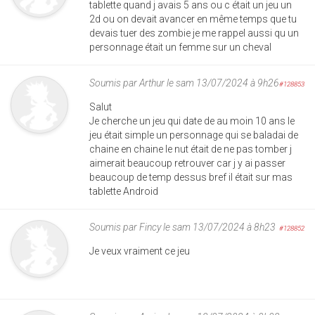
tablette quand j avais 5 ans ou c était un jeu un
2d ou on devait avancer en même temps que tu
devais tuer des zombie je me rappel aussi qu un
personnage était un femme sur un cheval
Soumis par
Arthur
le sam 13/07/2024 à 9h26
#128853
Salut
Je cherche un jeu qui date de au moin 10 ans le
jeu était simple un personnage qui se baladai de
chaine en chaine le nut était de ne pas tomber j
aimerait beaucoup retrouver car j y ai passer
beaucoup de temp dessus bref il était sur mas
tablette Android
Soumis par
Fincy
le sam 13/07/2024 à 8h23
#128852
Je veux vraiment ce jeu