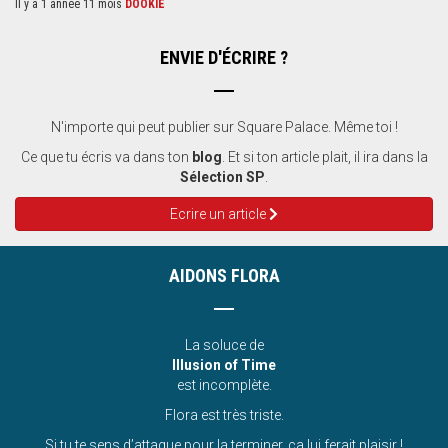
Il y a 1 année 11 mois
DOOKIE
ENVIE D'ÉCRIRE ?
N'importe qui peut publier sur Square Palace. Même toi !
Ce que tu écris va dans ton
blog
. Et si ton article plait, il ira dans la
Sélection SP
.
Ecrire un article
AIDONS FLORA
La soluce de
Illusion of Time
est incomplète.
Flora est très triste.
Si tu te sens d’attaque pour la terminer, ça lui ferait plaisir !