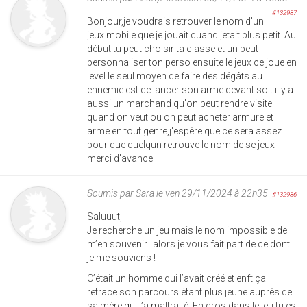
#132987
Bonjour,je voudrais retrouver le nom d'un
jeux mobile que je jouait quand jetait plus petit. Au
début tu peut choisir ta classe et un peut
personnaliser ton perso ensuite le jeux ce joue en
level le seul moyen de faire des dégâts au
ennemie est de lancer son arme devant soit il y a
aussi un marchand qu'on peut rendre visite
quand on veut ou on peut acheter armure et
arme en tout genre,j'espère que ce sera assez
pour que quelqun retrouve le nom de se jeux
merci d'avance
Soumis par
Sara
le ven 29/11/2024 à 22h35
#132986
Saluuut,
Je recherche un jeu mais le nom impossible de
m’en souvenir.. alors je vous fait part de ce dont
je me souviens !
C’était un homme qui l’avait créé et enft ça
retrace son parcours étant plus jeune auprès de
sa mère qui l’a maltraité. En gros dans le jeu tu es