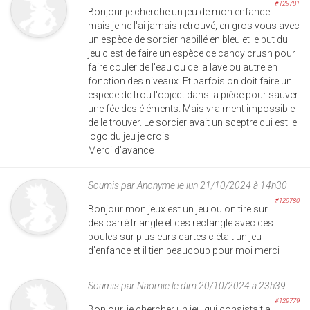
#129781
Bonjour je cherche un jeu de mon enfance
mais je ne l'ai jamais retrouvé, en gros vous avec
un espèce de sorcier habillé en bleu et le but du
jeu c'est de faire un espèce de candy crush pour
faire couler de l'eau ou de la lave ou autre en
fonction des niveaux. Et parfois on doit faire un
espece de trou l'object dans la pièce pour sauver
une fée des éléments. Mais vraiment impossible
de le trouver. Le sorcier avait un sceptre qui est le
logo du jeu je crois
Merci d'avance
Soumis par
Anonyme
le lun 21/10/2024 à 14h30
#129780
Bonjour mon jeux est un jeu ou on tire sur
des carré triangle et des rectangle avec des
boules sur plusieurs cartes c'était un jeu
d'enfance et il tien beaucoup pour moi merci
Soumis par
Naomie
le dim 20/10/2024 à 23h39
#129779
Bonjour, je chercher un jeu qui consistait a