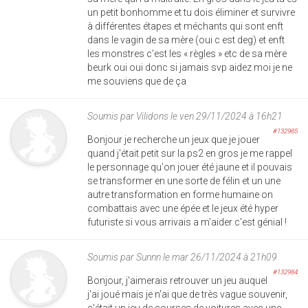
un petit bonhomme et tu dois éliminer et survivre
à différentes étapes et méchants qui sont enft
dans le vagin de sa mère (oui c est deg) et enft
les monstres c’est les « règles » etc de sa mère
beurk oui oui donc si jamais svp aidez moi je ne
me souviens que de ça
Soumis par
Vilidons
le ven 29/11/2024 à 16h21
#132985
Bonjour je recherche un jeux que je jouer
quand j'était petit sur la ps2 en gros je me rappel
le personnage qu'on jouer été jaune et il pouvais
se transformer en une sorte de félin et un une
autre transformation en forme humaine on
combattais avec une épée et le jeux été hyper
futuriste si vous arrivais a m'aider c'est génial !
Soumis par
Sunnn
le mar 26/11/2024 à 21h09
#132984
Bonjour, j'aimerais retrouver un jeu auquel
j'ai joué mais je n'ai que de très vague souvenir,
c'était un jeu de courses de voitures avec une