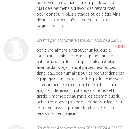
héros venaient attaquer la tour par le bas. On les
tuait cela permettais d'avoir des ressources
pour construire plus d'étages ou de piège. Ainsi
de suite. Je crois qu'on incarnait la fille de
seigneur du mal.
Soumis par
Anonyme
le sam 30/11/2024 à 22h50
#132988
bonjoure jaimerais retrouver un jeu que je
jouais sur la tablette de mes grand-parents
enfaite au debut tu est un petit bateau et plus tu
avance dans le jeu plus il y a des ressources
dans leau, des humain pour les recruter dans ton
equipage ou meme des coffre que tu peux avoir
la recompense en regardant une pub. et quand tu
augment de niveau tu change de monde et tu
garde le meme bateau mais les cosmetique du
bateau en consequance du monde sur lequel tu
te trouve. si vous pouviez le retrouver sa me
ferais vraiment plaisir
Soumis par
Anonyme
le sam 30/11/2024 à 13h32