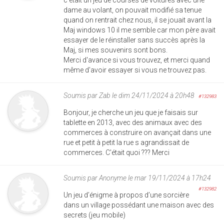
dame au volant, on pouvait modifié sa tenue
quand on rentrait chez nous, il se jouait avant la
Maj windows 10 il me semble car mon père avait
essayer de le réinstaller sans succès après la
Maj, si mes souvenirs sont bons.
Merci d'avance si vous trouvez, et merci quand
même d'avoir essayer si vous ne trouvez pas.
Soumis par
Zab
le dim 24/11/2024 à 20h48
#132983
Bonjour, je cherche un jeu que je faisais sur
tablette en 2013, avec des animaux avec des
commerces à construire on avançait dans une
rue et petit à petit la rue s agrandissait de
commerces. C'était quoi ??? Merci
Soumis par
Anonyme
le mar 19/11/2024 à 17h24
#132982
Un jeu d’énigme à propos d’une sorcière
dans un village possédant une maison avec des
secrets (jeu mobile)