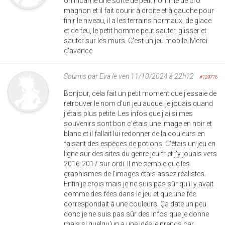
on incarne une sorte de petit homme de cro
magnon et il fait courir à droite et à gauche pour
finir le niveau, il a les terrains normaux, de glace
et de feu, le petit homme peut sauter, glisser et
sauter sur les murs. C'est un jeu mobile. Merci
d'avance
Soumis par
Eva
le ven 11/10/2024 à 22h12
#129776
Bonjour, cela fait un petit moment que j'essaie de
retrouver le nom d'un jeu auquel je jouais quand
j'étais plus petite. Les infos que j'ai si mes
souvenirs sont bon c'étais une image en noir et
blanc et il fallait lui redonner de la couleurs en
faisant des espèces de potions. C'étais un jeu en
ligne sur des sites du genre jeu.fr et j'y jouais vers
2016-2017 sur ordi. Il me semble que les
graphismes de l'images étais assez réalistes.
Enfin je crois mais je ne suis pas sûr qu'il y avait
comme des fées dans le jeu et que une fée
correspondait à une couleurs. Ça date un peu
donc je ne suis pas sûr des infos que je donne
mais si quelqu'un a une idée je prends car