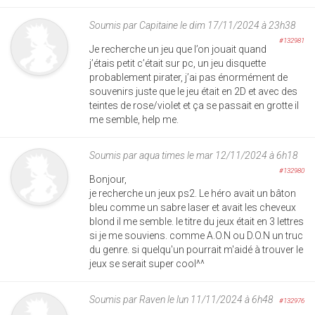
Soumis par
Capitaine
le dim 17/11/2024 à 23h38
#132981
Je recherche un jeu que l’on jouait quand
j’étais petit c’était sur pc, un jeu disquette
probablement pirater, j’ai pas énormément de
souvenirs juste que le jeu était en 2D et avec des
teintes de rose/violet et ça se passait en grotte il
me semble, help me.
Soumis par
aqua times
le mar 12/11/2024 à 6h18
#132980
Bonjour,
je recherche un jeux ps2. Le héro avait un bâton
bleu comme un sabre laser et avait les cheveux
blond il me semble. le titre du jeux était en 3 lettres
si je me souviens. comme A.O.N ou D.O.N un truc
du genre. si quelqu'un pourrait m'aidé à trouver le
jeux se serait super cool^^
Soumis par
Raven
le lun 11/11/2024 à 6h48
#132976