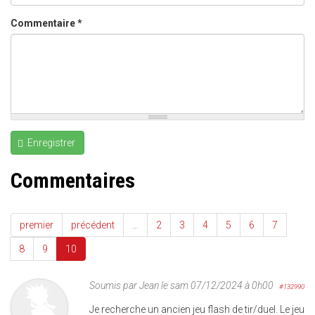
Commentaire
*
Enregistrer
Commentaires
premier
précédent
…
2
3
4
5
6
7
8
9
10
Soumis par
Jean
le sam 07/12/2024 à 0h00
#132990
Je recherche un ancien jeu flash de tir/duel. Le jeu