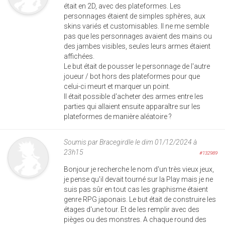
était en 2D, avec des plateformes. Les
personnages étaient de simples sphères, aux
skins variés et customisables. Il ne me semble
pas que les personnages avaient des mains ou
des jambes visibles, seules leurs armes étaient
affichées.
Le but était de pousser le personnage de l'autre
joueur / bot hors des plateformes pour que
celui-ci meurt et marquer un point.
Il était possible d'acheter des armes entre les
parties qui allaient ensuite apparaître sur les
plateformes de manière aléatoire ?
Soumis par
Bracegirdle
le dim 01/12/2024 à
23h15
#132989
Bonjour je recherche le nom d'un très vieux jeux,
je pense qu'il devait tourné sur la Play mais je ne
suis pas sûr en tout cas les graphisme étaient
genre RPG japonais. Le but était de construire les
étages d'une tour. Et de les remplir avec des
pièges ou des monstres. A chaque round des