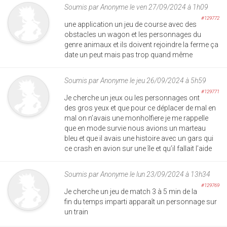
Soumis par
Anonyme
le ven 27/09/2024 à 1h09
#129772
une application un jeu de course avec des
obstacles un wagon et les personnages du
genre animaux et ils doivent rejoindre la ferme ça
date un peut mais pas trop quand même
Soumis par
Anonyme
le jeu 26/09/2024 à 5h59
#129771
Je cherche un jeux ou les personnages ont
des gros yeux et que pour ce déplacer de mal en
mal on n’avais une monholfiere je me rappelle
que en mode survie nous avions un marteau
bleu et que il avais une histoire avec un gars qui
ce crash en avion sur une île et qu’il fallait l’aide
Soumis par
Anonyme
le lun 23/09/2024 à 13h34
#129769
Je cherche un jeu de match 3 à 5 min de la
fin du temps imparti apparaît un personnage sur
un train