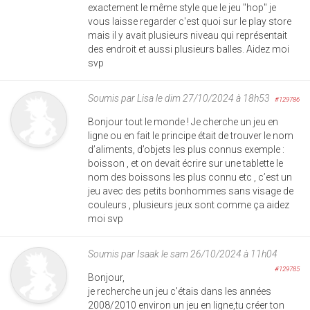
exactement le même style que le jeu "hop" je
vous laisse regarder c'est quoi sur le play store
mais il y avait plusieurs niveau qui représentait
des endroit et aussi plusieurs balles. Aidez moi
svp
Soumis par
Lisa
le dim 27/10/2024 à 18h53
#129786
Bonjour tout le monde ! Je cherche un jeu en
ligne ou en fait le principe était de trouver le nom
d’aliments, d’objets les plus connus exemple :
boisson , et on devait écrire sur une tablette le
nom des boissons les plus connu etc , c’est un
jeu avec des petits bonhommes sans visage de
couleurs , plusieurs jeux sont comme ça aidez
moi svp
Soumis par
Isaak
le sam 26/10/2024 à 11h04
#129785
Bonjour,
je recherche un jeu c'étais dans les années
2008/2010 environ un jeu en ligne,tu créer ton