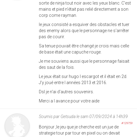
sorte de ninja tout noir avec les yeux blanc. C'est
mains et pied n'était pas relié directement a son
corp come rayman.
le jeux consisté a esquiver des obstacles et tuer
des enemy alors que le personnage ne s'arrêter
pas de courir.
Sa tenue pouvait être changé je crois mais celle
de base était une capuche rouge.
Je me souviens aussi que le personnage faisait
des saut de la fois.
Le jeux était sur hugo l escargot et il était en 2d.
J'y joué entre l années 2013 et 2016.
Dsl je n'ai d'autres souvenirs.
Merci a l avance pour votre aide
Soumis par
Getsuda
le sam 07/09/2024 à 14h39
#129759
Bonjour ,le jeu que je cherche est un jue de
strategie tour par tour en pixel ou on devait