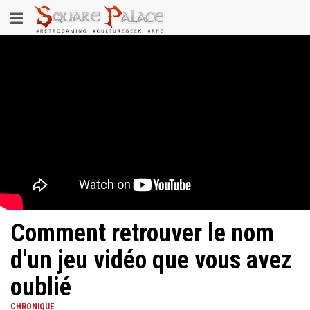
Aller
Toggle
au
contenu
navigation
principal
Comment retrouver le nom
d'un jeu vidéo que vous avez
oublié
CHRONIQUE