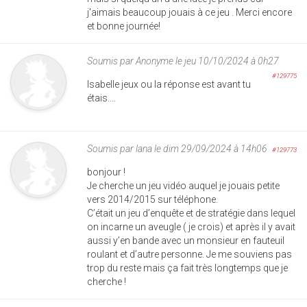
j'aimais beaucoup jouais à ce jeu . Merci encore
et bonne journée!
Soumis par
Anonyme
le jeu 10/10/2024 à 0h27
#129775
Isabelle jeux ou la réponse est avant tu
étais....
Soumis par
lana
le dim 29/09/2024 à 14h06
#129773
bonjour !
Je cherche un jeu vidéo auquel je jouais petite
vers 2014/2015 sur téléphone.
C’était un jeu d’enquête et de stratégie dans lequel
on incarne un aveugle ( je crois) et après il y avait
aussi y’en bande avec un monsieur en fauteuil
roulant et d’autre personne. Je me souviens pas
trop du reste mais ça fait très longtemps que je
cherche !