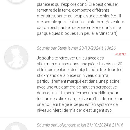
planète et qui l'explore donc. Elle peut creuser,
remettre de la terre, combattre différents
monstres, parler au peuple sur cette planète... Il
me semble que c'est un jeu plateforme/aventure
car on peut passer de zone en zone construite
par quelques bloques (un peu à la Minecraft).
Soumis par
Steny
le mer 23/10/2024 à 13h26
#129782
Je souhaite retrouver un jeu avec des
stickman ou tu es dans une pièce, tu vois en 2D
et tu dois déplacer des objets pour tuer tous les
stickmans de la pièce un niveau qui m’a
particulièrement marqué est dans une piscine
avec une vue caméra de haut en perspective
dans celui ci, tu peux fermer un portillon pour
tuer un des stickman, le niveau était dominé par
une couleur beige et ce jeu est en système de
niveaux. Merci de m’aider c’est urgent svp .
Soumis par
Lolychoum
le lun 21/10/2024 à 21h16