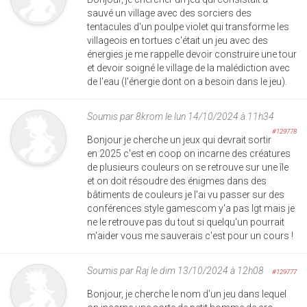
sauvé un village avec des sorciers des
tentacules d'un poulpe violet qui transforme les
villageois en tortues c'était un jeu avec des
énergies je me rappelle devoir construire une tour
et devoir soigné le village de la malédiction avec
de l'eau (l'énergie dont on a besoin dans le jeu).
Soumis par
8krom
le lun 14/10/2024 à 11h34
#129778
Bonjour je cherche un jeux qui devrait sortir
en 2025 c'est en coop on incarne des créatures
de plusieurs couleurs on se retrouve sur une île
et on doit résoudre des énigmes dans des
bâtiments de couleurs je l'ai vu passer sur des
conférences style gamescom y'a pas lgt mais je
ne le retrouve pas du tout si quelqu'un pourrait
m'aider vous me sauverais c'est pour un cours !
Soumis par
Raj
le dim 13/10/2024 à 12h08
#129777
Bonjour, je cherche le nom d'un jeu dans lequel