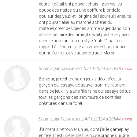
écureil (détail ont pouvait choisir parmis les
coupe des nattes ou une coiffure blonde,la
couleur des yeux et l'origine de l'écureuil) ensuite
ont pouvait aller au marché acheter du
matériel,créer des pièces amménager dans son
abre et se faire des amis,il devait peut être y avoir
dans le nom un truc du style "nuts" " nat" en
rapport à l'écureuil,c'étais vraiment pas super
connu j'en retrouve auucne trace. Merci
Soumis par
Olivia
le ven 25/10/2024 à 21h38
#129784
Bonjour, je recherche un jeux vidéo , c'est un
garçon qui essaye de sauver son meilleur ami ,
dans ce jeux il y a une fille reine qui essaye de tué
tout les garçons ces serviteurs ce sont des
créatures dans la forêt
Soumis par
Kellya
le jeu 24/10/2024 à 20h44
#129783
J'aimerais retrouver un jeu dont j'ai le gameplay
en tête. C'est une jeune fille qu se crashe qui une