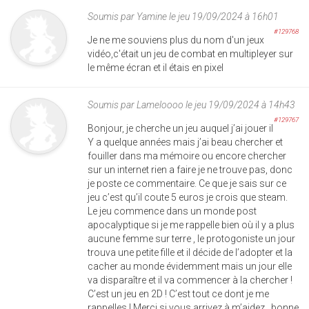
Soumis par
Yamine
le jeu 19/09/2024 à 16h01
#129768
Je ne me souviens plus du nom d'un jeux
vidéo,c'était un jeu de combat en multipleyer sur
le même écran et il étais en pixel
Soumis par
Lameloooo
le jeu 19/09/2024 à 14h43
#129767
Bonjour, je cherche un jeu auquel j’ai jouer il
Y a quelque années mais j’ai beau chercher et
fouiller dans ma mémoire ou encore chercher
sur un internet rien a faire je ne trouve pas, donc
je poste ce commentaire. Ce que je sais sur ce
jeu c’est qu’il coute 5 euros je crois que steam.
Le jeu commence dans un monde post
apocalyptique si je me rappelle bien où il y a plus
aucune femme sur terre , le protogoniste un jour
trouva une petite fille et il décide de l’adopter et la
cacher au monde évidemment mais un jour elle
va disparaître et il va commencer à la chercher !
C’est un jeu en 2D ! C’est tout ce dont je me
rappelles ! Merci si vous arrivez à m’aidez , bonne