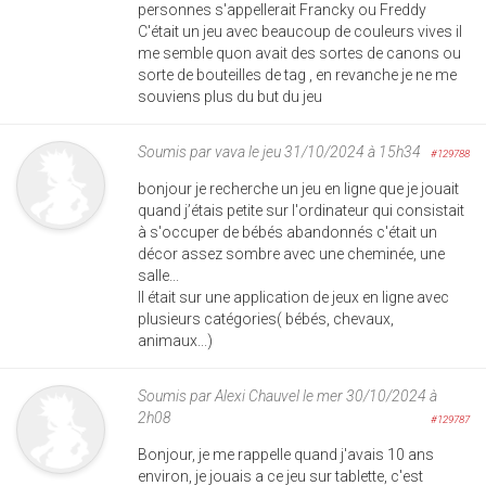
personnes s'appellerait Francky ou Freddy
C'était un jeu avec beaucoup de couleurs vives il
me semble quon avait des sortes de canons ou
sorte de bouteilles de tag , en revanche je ne me
souviens plus du but du jeu
Soumis par
vava
le jeu 31/10/2024 à 15h34
#129788
bonjour je recherche un jeu en ligne que je jouait
quand j’étais petite sur l'ordinateur qui consistait
à s'occuper de bébés abandonnés c'était un
décor assez sombre avec une cheminée, une
salle...
Il était sur une application de jeux en ligne avec
plusieurs catégories( bébés, chevaux,
animaux...)
Soumis par
Alexi Chauvel
le mer 30/10/2024 à
2h08
#129787
Bonjour, je me rappelle quand j'avais 10 ans
environ, je jouais a ce jeu sur tablette, c'est