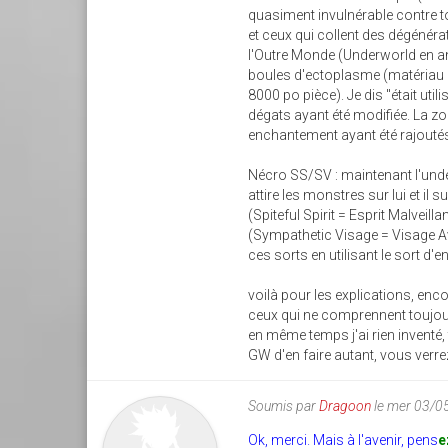
quasiment invulnérable contre t
et ceux qui collent des dégénérat
l'Outre Monde (Underworld en an
boules d'ectoplasme (matériau ra
8000 po pièce). Je dis "était utili
dégats ayant été modifiée. La z
enchantement ayant été rajoutés.
Nécro SS/SV : maintenant l'unde
attire les monstres sur lui et il 
(Spiteful Spirit = Esprit Malveil
(Sympathetic Visage = Visage Av
ces sorts en utilisant le sort d
voilà pour les explications, enc
ceux qui ne comprennent toujours
en même temps j'ai rien inventé, 
GW d'en faire autant, vous verrez
Soumis par
Dragoon
le mer 03/0
Ok, merci. Mais à l'avenir, pens
e