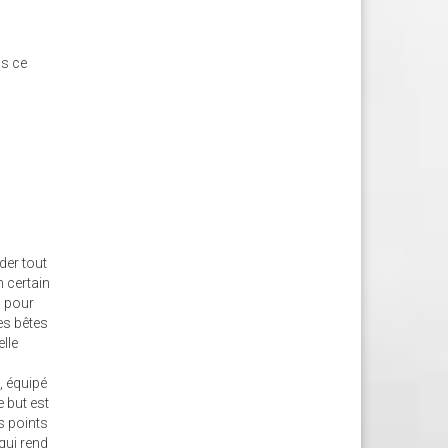
ns ce
der tout
n certain
s pour
es bêtes
lle
, équipé
 but est
s points
qui rend