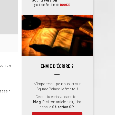
Sound Version
Il y a 1 année 11 mois
DOOKIE
sponible
ENVIE D'ÉCRIRE ?
N'importe qui peut publier sur
Square Palace. Même toi !
ssassin
Ce que tu écris va dans ton
blog
. Et si ton article plait, il ira
dans la
Sélection SP
.