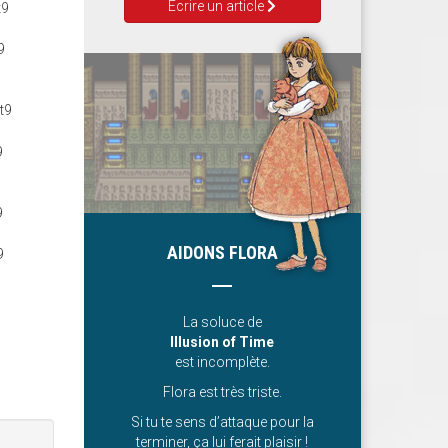
Ecrire un article
AIDONS FLORA
La soluce de
Illusion of Time
est incomplète.
Flora est très triste.
Si tu te sens d’attaque pour la
terminer, ça lui ferait plaisir !