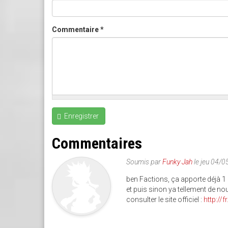
Commentaire
*
Enregistrer
Commentaires
Soumis par
Funky Jah
le jeu 04/
ben Factions, ça apporte déjà 1 G
et puis sinon ya tellement de no
consulter le site officiel :
http://