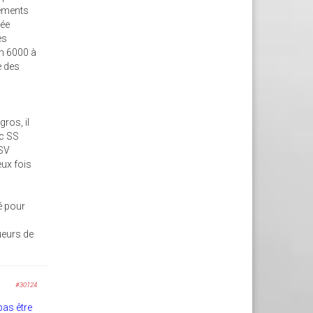
tements
lée
es
on 6000 à
e des
ros, il
ec SS
 SV
eux fois
é pour
oueurs de
#30124
pas être