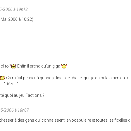
05/2006 à 19h12
 Mai 2006 à 10:22)
ol toi
Enfin il prend qu'un giga
Ca m'fait penser à quand je lisais le chat et que je calculais rien du to
 : "Rézu !"
té quoi au jeu Factions ?
05/2006 à 18h07
resser à des gens qui connaissent le vocabulaire et toutes les ficelles d