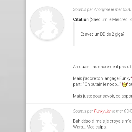
Soumis par
Anonyme
le mer 03/
Citation
(Saeclum le Mercredi 3
Et avec un DD de 2 giga?
Ah ouais t'as sacrément pas d'b
Mais j'adore ton langage Funky
part : "Oh putain le noob..."
ou
Mais juste pour savoir, ça appor
Soumis par
Funky Jah
le mer 03/
Bah désolé, mais je croyais m'ad
Wars... Mea culpa.