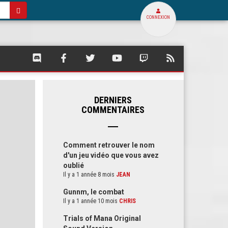
CONNEXION
SQUARE
SQUARE
SQUARE
SQUARE
SQUARE
FLUX
PALACE
PALACE
PALACE
PALACE
PALACE
RSS
SUR
SUR
SUR
SUR
SUR
DE
DISCORD
FACEBOOK
TWITTER
YOUTUBE
TWITCH
SQUARE
PALACE
DERNIERS
COMMENTAIRES
Comment retrouver le nom
d'un jeu vidéo que vous avez
oublié
Il y a 1 année 8 mois
JEAN
Gunnm, le combat
Il y a 1 année 10 mois
CHRIS
Trials of Mana Original