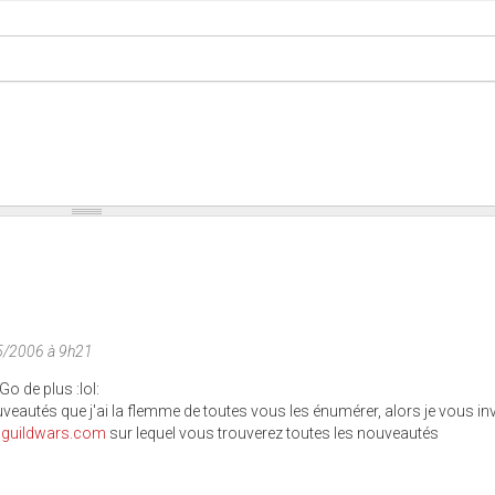
05/2006 à 9h21
o de plus :lol:
uveautés que j'ai la flemme de toutes vous les énumérer, alors je vous inv
fr.guildwars.com
sur lequel vous trouverez toutes les nouveautés