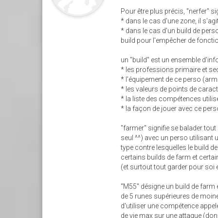
Pour être plus précis, "nerfer" s
* dans le cas d'une zone, il s'a
* dans le cas d'un build de pers
build pour l'empêcher de foncti
un "build" est un ensemble d'inf
* les professions primaire et s
* l'équipement de ce perso (arm
* les valeurs de points de caract
* la liste des compétences utili
* la façon de jouer avec ce pers
"farmer" signifie se balader tout
seul ^^) avec un perso utilisant
type contre lesquelles le build d
certains builds de farm et certa
(et surtout tout garder pour soi
"M55" désigne un build de farm 
de 5 runes supérieures de moine 
d'utiliser une compétence appel
de vie max sur une attaque (donc