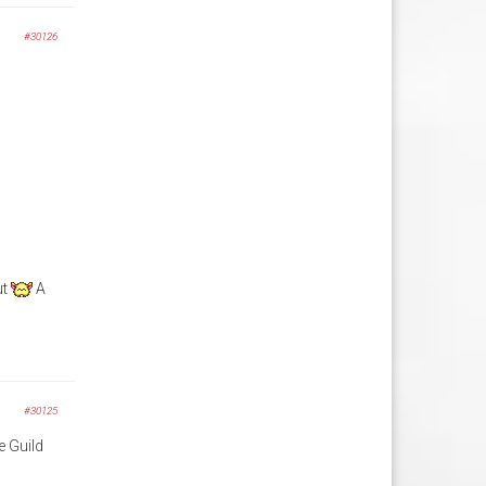
#30126
ut
A
#30125
e Guild