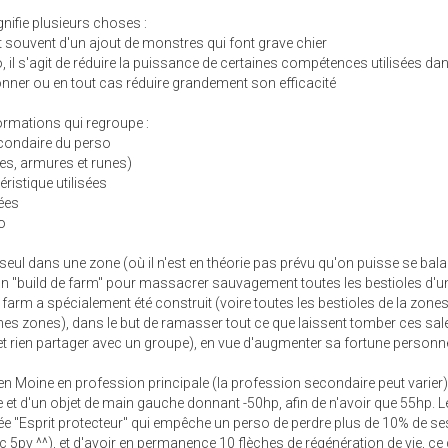
ignifie plusieurs choses :
git souvent d'un ajout de monstres qui font grave chier
o, il s'agit de réduire la puissance de certaines compétences utilisées da
onner ou en tout cas réduire grandement son efficacité
ormations qui regroupe :
econdaire du perso
es, armures et runes)
éristique utilisées
sées
o
 seul dans une zone (où il n'est en théorie pas prévu qu'on puisse se bala
 un "build de farm" pour massacrer sauvagement toutes les bestioles d'u
e farm a spécialement été construit (voire toutes les bestioles de la zone
ines zones), dans le but de ramasser tout ce que laissent tomber ces sal
 et rien partager avec un groupe), en vue d'augmenter sa fortune personne
en Moine en profession principale (la profession secondaire peut varier)
et d'un objet de main gauche donnant -50hp, afin de n'avoir que 55hp. Le
ée "Esprit protecteur" qui empêche un perso de perdre plus de 10% de se
 5pv ^^), et d'avoir en permanence 10 flèches de régénération de vie, ce 