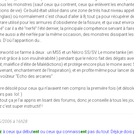
ous les monstres (sauf ceux qui contrent, ceux qui enlèvent les enchan
ions de vie). Ce build était utilisé dans une zone de très haut niveau appe
glais) où normalement c'est chaud d'aller à 8, tout ça pour récupérer d
re utilisé pour les armures d'obsidienne de la fissure, et qui vaut envir
sé" car il a été "nerfé" l'été dernier, la principale compétence servant à fair
one aussi a été nerfée par la même occasion, des monstres dissipant les
 D'où l'apparition du...
rworld se farme à deux : un M55 et un Nécro SS/SV. Le moine tanke (en g
survit grâce à son invulnérabilité ) pendant que le nécro fait des dégats av
lant, maléfice d'élite de Malédictions) et protège encore plus le moine avec
enant, enchantement de l'Inspiration), et en profite même pour lancer d
'envoûteur "Echo des arcanes"
ore désolé pour ceux qui n'avaient rien compris la première fois (et désol
 pas :lol: )
tout ça je l'ai appris en lisant des forums, donc je conseille à tous les j
 c'est super instructif !
5/2006 à 16h28
z
à ceux qui début
ent
ou ceux qui connaiss
ent
pas du tout. Déjà je dois 