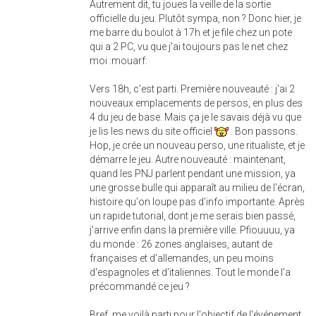
Autrement dit, tu joues la veille de la sortie
officielle du jeu. Plutôt sympa, non ? Donc hier, je
me barre du boulot à 17h et je file chez un pote
qui a 2 PC, vu que j'ai toujours pas le net chez
moi :mouarf:
Vers 18h, c'est parti. Première nouveauté : j'ai 2
nouveaux emplacements de persos, en plus des
4 du jeu de base. Mais ça je le savais déjà vu que
je lis les news du site officiel
. Bon passons.
Hop, je crée un nouveau perso, une ritualiste, et je
démarre le jeu. Autre nouveauté : maintenant,
quand les PNJ parlent pendant une mission, ya
une grosse bulle qui apparaît au milieu de l'écran,
histoire qu'on loupe pas d'info importante. Après
un rapide tutorial, dont je me serais bien passé,
j'arrive enfin dans la première ville. Pfiouuuu, ya
du monde : 26 zones anglaises, autant de
françaises et d'allemandes, un peu moins
d'espagnoles et d'italiennes. Tout le monde l'a
précommandé ce jeu ?
Bref, me voilà parti pour l'objectif de l'événement