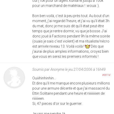
cul (10k pour un agent Xunlai et jusqu'à 100k
pour un marchand de matériaux ! :woua: ).
Bon ben voilà, c'est à peu près tout. Au bout d'un
moment, j'ai regardé l'heure, et j'ai vu qu'il était 3h
du mat, donc je me suis dit qu'il était peut-être
temps que je rentre dormir, vu que je bosse. J'ai
donc joué à Factions pendant 9h la même soirée
(ouais je sais c'est violent) et ma ritualiste/nécro
est arrivée niveau 13. Voilà voilà !
Dès que
j'aurai de plus amples informations, croyez bien
que vous en serez les premiers informés !
Soumis par
Anonyme
le jeu 27/04/2006 à 16h49
#30114
Ouiiihinhinhin...
Et dire qu'il me manque encore plusieurs millions
pour une armure décente et que j'ai massacré du
Ettin Solitaire pendant une heure et riiiiiiiiiien de
riiiiiieen.
Si, 47 pieces d'or sur le guerrier.
Je vais me pendre, là.