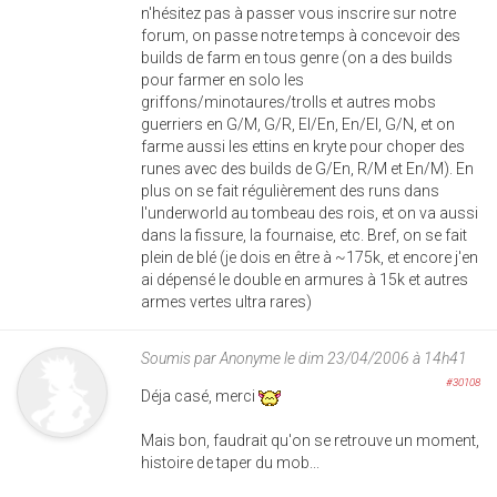
n'hésitez pas à passer vous inscrire sur notre
forum, on passe notre temps à concevoir des
builds de farm en tous genre (on a des builds
pour farmer en solo les
griffons/minotaures/trolls et autres mobs
guerriers en G/M, G/R, El/En, En/El, G/N, et on
farme aussi les ettins en kryte pour choper des
runes avec des builds de G/En, R/M et En/M). En
plus on se fait régulièrement des runs dans
l'underworld au tombeau des rois, et on va aussi
dans la fissure, la fournaise, etc. Bref, on se fait
plein de blé (je dois en être à ~175k, et encore j'en
ai dépensé le double en armures à 15k et autres
armes vertes ultra rares)
Soumis par
Anonyme
le dim 23/04/2006 à 14h41
#30108
Déja casé, merci
Mais bon, faudrait qu'on se retrouve un moment,
histoire de taper du mob...