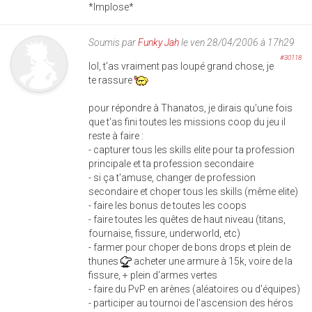
*Implose*
Soumis par
Funky Jah
le ven 28/04/2006 à 17h29
#30118
lol, t'as vraiment pas loupé grand chose, je
te rassure
pour répondre à Thanatos, je dirais qu'une fois
que t'as fini toutes les missions coop du jeu il
reste à faire :
- capturer tous les skills elite pour ta profession
principale et ta profession secondaire
- si ça t'amuse, changer de profession
secondaire et choper tous les skills (même elite)
- faire les bonus de toutes les coops
- faire toutes les quêtes de haut niveau (titans,
fournaise, fissure, underworld, etc)
- farmer pour choper de bons drops et plein de
thunes
acheter une armure à 15k, voire de la
fissure, + plein d'armes vertes
- faire du PvP en arènes (aléatoires ou d'équipes)
- participer au tournoi de l'ascension des héros