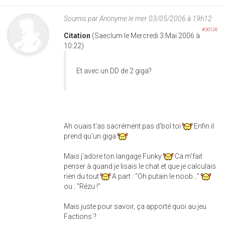
Soumis par
Anonyme
le mer 03/05/2006 à 19h12
#30126
Citation
(Saeclum le Mercredi 3 Mai 2006 à
10:22)
Et avec un DD de 2 giga?
Ah ouais t'as sacrément pas d'bol toi
Enfin il
prend qu'un giga
Mais j'adore ton langage Funky
Ca m'fait
penser à quand je lisais le chat et que je calculais
rien du tout
A part : "Oh putain le noob..."
ou : "Rézu !"
Mais juste pour savoir, ça apporté quoi au jeu
Factions ?