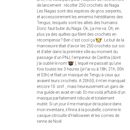
de lancement : récolter 250 crochets de Naga.
Les Nagas sont des espèces de gros serpents,
et accessoirement les ennemis héréditaires des
Tengus, lesquels sont les alliés des humains.
Donc faut buter du Naga. Ok, ça me va. Oh, en
plus ya des quêtes qui filent des crochets en
récompense ? Ben c'est cool ça
. Le but de la
manoeuvre était d'avoir les 250 crochets sur soi
et d'aller dans la première ville au moment du
passage d'un PNJ, l'empereur de Cantha (dont
j'ai oublié le nom
), lequel ne passait qu'une
fois toutes les 3 heures (je l'ai vu à 18h, 21h, 00h
et 03h) et filait un masque de Tengu à ceux qui
avaient leurs crochets. A 20h50, il m'en manquait
encore 10 :snif: , mais heureusement un gars de
ma guilde en avait en rab. Et me voilà affublé d'un
masque parfaitement ridicule et totalement
inutile. Si un jour il me manque de la place dans
mon inventaire, il finira à la poubelle, comme le
casque citrouille d'Halloween et les cornes de
renne de Noël.