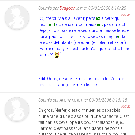
Soumis par
Dragoon
le mer 03/05/2006 à 16h28
#30124
Ok, merci. Mais à l'avenir, pens
ez
à ceux qui
début
ent
ou ceux qui connaiss
ent
pas du tout.
Déjà je dois pas être le seul qui connaisse le jeu et
qui ai pas compris, mais j'ose pas imagin
er
la
tête des débutants (débutant(en plein réflexion):
"Farmer :nany: ? c'est quelqu'un qui construit une
ferme ?"
)
Edit: Oups, désolé, je me suis pas relu. Voilà le
résultat quand je ne me relis pas.
Soumis par
Anonyme
le mer 03/05/2006 à 16h18
#30123
En gros, Nerfer, c'est diminuer les capacités
d'une race, d'une classe ou d'une capacité. C'est
fait par les devellopeurs pour rebalancer le jeu.
Farmer, c'est passer 20 ans dans une zone a
buter tout ce qui te passe sous la main, pour du