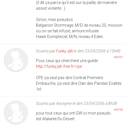
(Il dit ça parce qu'il est sur la paille, de manière
assez violente...)
Sinon, mes pseudos:
Belgarion Stormrage, M/El de niveau 20, mission
ou on se fait infusé, armure infusée.
Hawk Dompteciel, M/N, niveau 4 Eden.
Soumis par
Funky Jah
le dim 23/04/2006 à 13h49
#30107
Pour ceux qui cherchent une guilde :
http://funky.jah.free.fr/cpe
CPE ça veut pas dire Contrat Première
Embauche, ça veut dire Clan des Pandas Exaltés
:lol:
Soumis par
Anonyme
le dim 23/04/2006 à 8h38
#30106
pour tout ceux qui ont GW ici mon pseudo
est Atalante Du Desert