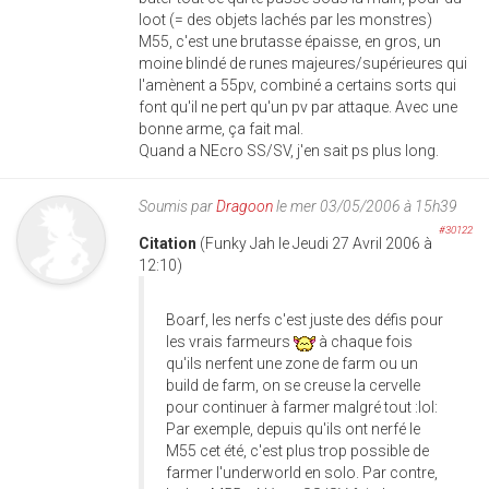
loot (= des objets lachés par les monstres)
M55, c'est une brutasse épaisse, en gros, un
moine blindé de runes majeures/supérieures qui
l'amènent a 55pv, combiné a certains sorts qui
font qu'il ne pert qu'un pv par attaque. Avec une
bonne arme, ça fait mal.
Quand a NEcro SS/SV, j'en sait ps plus long.
Soumis par
Dragoon
le mer 03/05/2006 à 15h39
#30122
Citation
(Funky Jah le Jeudi 27 Avril 2006 à
12:10)
Boarf, les nerfs c'est juste des défis pour
les vrais farmeurs
à chaque fois
qu'ils nerfent une zone de farm ou un
build de farm, on se creuse la cervelle
pour continuer à farmer malgré tout :lol:
Par exemple, depuis qu'ils ont nerfé le
M55 cet été, c'est plus trop possible de
farmer l'underworld en solo. Par contre,