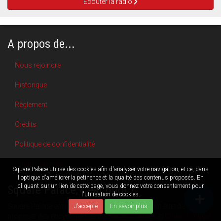
Écouter la radio
A propos de...
Nous rejoindre
Historique
Règlement
Crédits
Politique de confidentialité
Forum (archive)
Square Palace utilise des cookies afin d'analyser votre navigation, et ce, dans
l'optique d'améliorer la petinence et la qualité des contenus proposés. En
cliquant sur un lien de cette page, vous donnez votre consentement pour
Square Palace, c'est quoi ?
l'utilisation de cookies.
Square Palace est un site web créé en
2000
. Le but était de
J'accepte
En savoir plus
proposer des encyclopédies sur
Secret of Mana
et
Chrono Trigger
.