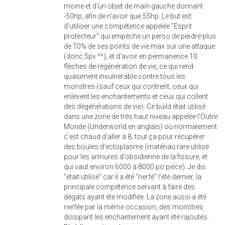
moine et d'un objet de main gauche donnant
-50hp, afin de n'avoir que 55hp. Le but est
d'utiliser une compétence appelée "Esprit
protecteur" qui empêche un perso de perdre plus
de 10% de ses points de vie max sur une attaque
(donc 5pv ^^), et d'avoir en permanence 10
flèches de régénération de vie, ce qui rend
quasiment invulnérable contre tous les
monstres (sauf ceux qui contrent, ceux qui
enlèvent les enchantements et ceux qui collent
des dégénérations de vie). Ce build était utilisé
dans une zone de très haut niveau appelée l'Outre
Monde (Underworld en anglais) où normalement
c'est chaud d'aller à 8, tout ça pour récupérer
des boules d'ectoplasme (matériau rare utilisé
pour les armures d'obsidienne de la fissure, et
qui vaut environ 6000 à 8000 po pièce). Je dis
"était utilisé" car il a été "nerfé" l'été dernier, la
principale compétence servant à faire des
dégats ayant été modifiée. La zone aussi a été
nerfée par la même occasion, des monstres
dissipant les enchantement ayant été rajoutés.