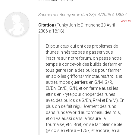
Soumis par
Anonyme
le dim 23/04/2006 à 18h34
#30110
Citation
(Funky Jah le Dimanche 23 Avril
2006 à 18:18)
Et pour ceux qui ont des problèmes de
thunes, n'hésitez pas à passer vous
inscrire sur notre forum, on passe notre
temps à concevoir des builds de farm en
tous genre (on a des builds pour farmer
en solo les griffons/minotaures/trolls et
autres mobs guerriers en G/M, G/R,
El/En, En/El, G/N, et on farme aussi les
ettins en kryte pour choper des runes
avec des builds de G/En, R/M et En/M). En
plus on se fait régulièrement des runs
dans l'underworld au tombeau des rois,
et on va aussi dans la fissure, la
fournaise, etc. Bref, on se fait plein de blé
(je dois en être à ~175k, et encore j'en ai