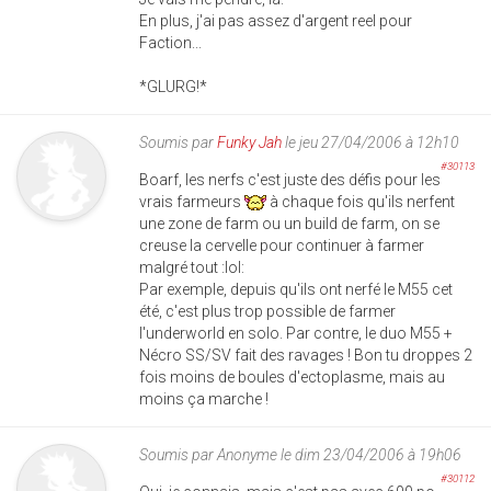
En plus, j'ai pas assez d'argent reel pour
Faction...
*GLURG!*
Soumis par
Funky Jah
le jeu 27/04/2006 à 12h10
#30113
Boarf, les nerfs c'est juste des défis pour les
vrais farmeurs
à chaque fois qu'ils nerfent
une zone de farm ou un build de farm, on se
creuse la cervelle pour continuer à farmer
malgré tout :lol:
Par exemple, depuis qu'ils ont nerfé le M55 cet
été, c'est plus trop possible de farmer
l'underworld en solo. Par contre, le duo M55 +
Nécro SS/SV fait des ravages ! Bon tu droppes 2
fois moins de boules d'ectoplasme, mais au
moins ça marche !
Soumis par
Anonyme
le dim 23/04/2006 à 19h06
#30112