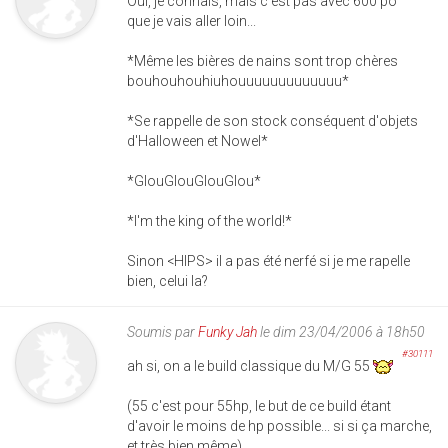
Oui, je connais, mais c'est pas avec 600 po
que je vais aller loin...
*Même les bières de nains sont trop chères
bouhouhouhiuhouuuuuuuuuuuuu*
*Se rappelle de son stock conséquent d'objets
d'Halloween et Nowel*
*GlouGlouGlouGlou*
*I'm the king of the world!*
Sinon <HIPS> il a pas été nerfé si je me rapelle
bien, celui la?
Soumis par
Funky Jah
le dim 23/04/2006 à 18h50
#30111
ah si, on a le build classique du M/G 55
(55 c'est pour 55hp, le but de ce build étant
d'avoir le moins de hp possible... si si ça marche,
et très bien même)