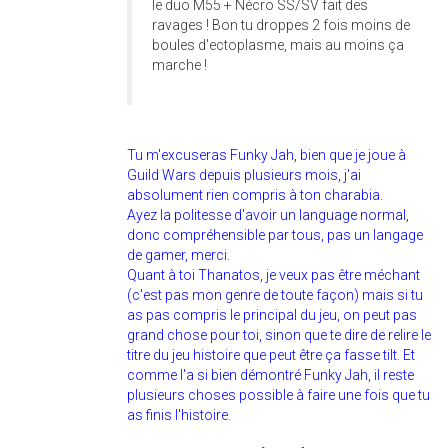
le duo M55 + Nécro SS/SV fait des
ravages ! Bon tu droppes 2 fois moins de
boules d'ectoplasme, mais au moins ça
marche !
Tu m'excuseras Funky Jah, bien que je joue à
Guild Wars depuis plusieurs mois, j'ai
absolument rien compris à ton charabia.
Ayez la politesse d'avoir un language normal,
donc compréhensible par tous, pas un langage
de gamer, merci.
Quant à toi Thanatos, je veux pas être méchant
(c'est pas mon genre de toute façon) mais si tu
as pas compris le principal du jeu, on peut pas
grand chose pour toi, sinon que te dire de relire le
titre du jeu histoire que peut être ça fasse tilt. Et
comme l'a si bien démontré Funky Jah, il reste
plusieurs choses possible à faire une fois que tu
as finis l'histoire.