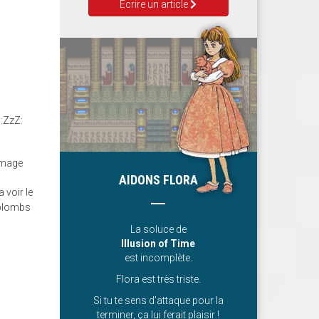
Ecrire un article
 :ZzZ:
ommage
AIDONS FLORA
 voir le
 plombs
La soluce de
Illusion of Time
est incomplète.
Flora est très triste.
Si tu te sens d’attaque pour la
terminer, ça lui ferait plaisir !