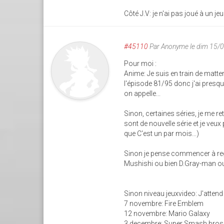
Côté J.V: je n'ai pas joué à un j
#45110
Par
Anonyme
le dim 15/
Pour moi :
Anime: Je suis en train de matter 
l'épisode 81/95 donc j'ai presque
on appelle...
Sinon, certaines séries, je me re
sont de nouvelle série et je ve
que C'est un par mois...)
Sinon je pense commencer à rega
Mushishi ou bien D.Gray-man ou 
Sinon niveau jeuxvideo: J'atten
7 novembre: Fire Emblem
12 novembre: Mario Galaxy
3 decembre: Super Smash bros