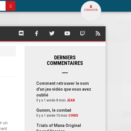
CONNEXION
SQUARE
SQUARE
SQUARE
SQUARE
SQUARE
FLUX
PALACE
PALACE
PALACE
PALACE
PALACE
RSS
SUR
SUR
SUR
SUR
SUR
DE
DISCORD
FACEBOOK
TWITTER
YOUTUBE
TWITCH
SQUARE
PALACE
DERNIERS
COMMENTAIRES
Comment retrouver le nom
d'un jeu vidéo que vous avez
oublié
Il y a 1 année 8 mois
JEAN
Gunnm, le combat
Il y a 1 année 10 mois
CHRIS
er un
Trials of Mana Original
ment