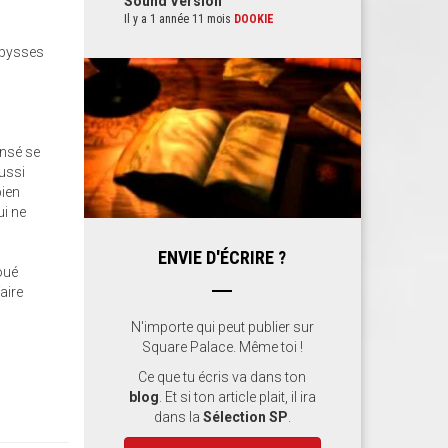
Sound Version
Il y a 1 année 11 mois
DOOKIE
 abysses
ensé se
aussi
bien
ui ne
ENVIE D'ÉCRIRE ?
oué
faire
N'importe qui peut publier sur
Square Palace. Même toi !
Ce que tu écris va dans ton
blog
. Et si ton article plait, il ira
dans la
Sélection SP
.