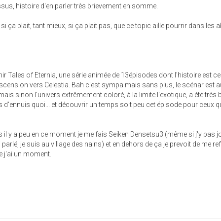
essus, histoire d'en parler très brievement en somme.
 ça plait, tant mieux, si ça plait pas, que ce topic aille pourrir dans les
nir Tales of Eternia, une série animée de 13épisodes dont l'histoire est c
l'ascension vers Celestia. Bah c'est sympa mais sans plus, le scénar est 
is sinon l'univers extrêmement coloré, à la limite l'exotique, a été très 
s d'ennuis quoi... et découvrir un temps soit peu cet épisode pour ceux q
s il y a peu en ce moment je me fais Seiken Densetsu3 (même si j'y pas j
i parlé, je suis au village des nains) et en dehors de ça je prevoit de me re
 j'ai un moment.