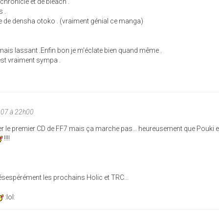
hronicle et de bleach .
s .
ome de densha otoko . (vraiment génial ce manga)
is lassant .Enfin bon je m'éclate bien quand même .
st vraiment sympa .
007 à 22h00
r le premier CD de FF7 mais ça marche pas... heureusement que Pouki e
!!!!
 désespérément les prochains Holic et TRC...
:lol: