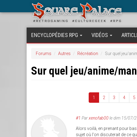
Aller
au
contenu
principal
ENCYCLOPÉDIES RPG
VIDÉOS
ARTICL
Forums
Autres
Récréation
Sur quel jeu/an
Sur quel jeu/anime/ma
1
2
3
4
5
#1
Par
xenofab00
le
dim 15/07/2
Alors voilà, en prenant pour bas
sujet où l'on discuterait de ce 