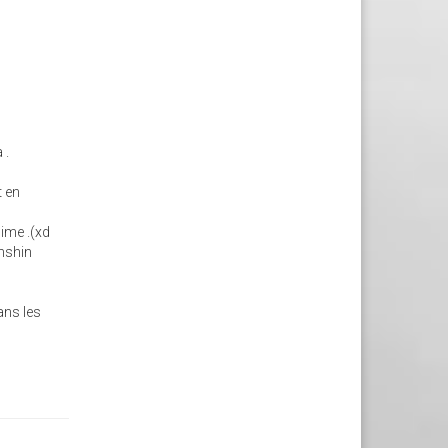
 .
t en
ime .(xd
enshin
ans les