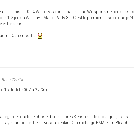
eu... j'ai finis a 100% Wii play-sport... malgré que Wii sports ne peux pas ce f
our 1-2 jeux a Wii play... Mario Party 8 ... C'est le premier episode que je 
 entre amis...
Trauma Center sortes
2007 à 22h45
e 15 Juillet 2007 à 22:36)
regarder quelque chose d'autre après Kenshin... Je crois que je vais
D.Gray-man ou peut-etre Busou Renkin (Qui mélange FMA et un Bleach