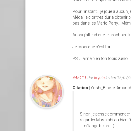
Pour l'instant... je joue a aucun j
Médaille d'or très dur a obtenir p
pas dans les Mario Party... Même
Aussi j'attend que le prochain 
Je crois que c'est tout...
PS: J'aime bien ton topic Xeno...
#45111
Par
krysta
le dim 15/07/
Citation
(Yoshi_Blue le Dimanch
Sinon je pense commencer à 
regarder Mushishi ou bien 
...mélange bizare...)