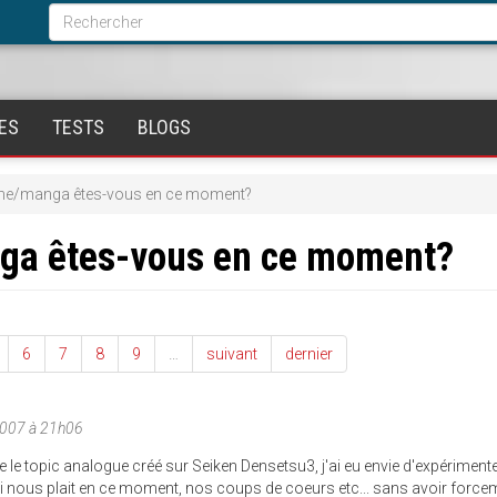
Formulaire
de
Rechercher
recherche
ES
TESTS
BLOGS
ime/manga êtes-vous en ce moment?
nga êtes-vous en ce moment?
6
7
8
9
…
suivant
dernier
007 à 21h06
e le topic analogue créé sur Seiken Densetsu3, j'ai eu envie d'expériment
qui nous plait en ce moment, nos coups de coeurs etc... sans avoir force