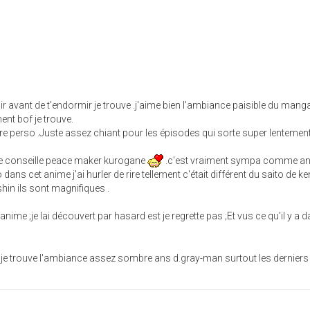
 avant de t'endormir je trouve .j'aime bien l'ambiance paisible du manga
nt bof je trouve.
e perso .Juste assez chiant pour les épisodes qui sorte super lentemen
 te conseille peace maker kurogane
.c'est vraiment sympa comme an
o dans cet anime j'ai hurler de rire tellement c'était différent du saito de k
hin ils sont magnifiques .
nime ;je lai découvert par hasard est je regrette pas ;Et vus ce qu'il y a d
je trouve l'ambiance assez sombre ans d.gray-man surtout les derniers