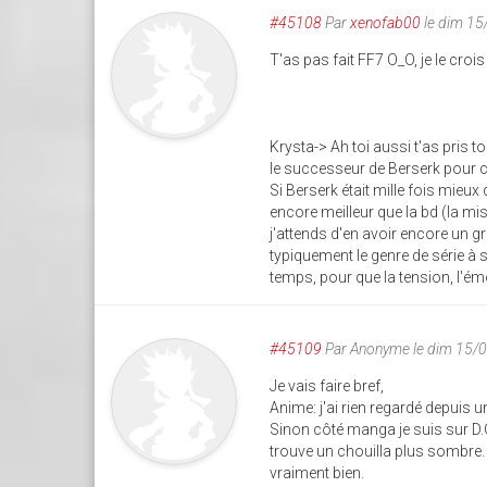
#45108
Par
xenofab00
le dim 15
T'as pas fait FF7 O_O, je le crois
Krysta-> Ah toi aussi t'as pris
le successeur de Berserk pour c
Si Berserk était mille fois mieu
encore meilleur que la bd (la mi
j'attends d'en avoir encore un gr
typiquement le genre de série à 
temps, pour que la tension, l'ém
#45109
Par
Anonyme
le dim 15/
Je vais faire bref,
Anime: j'ai rien regardé depuis
Sinon côté manga je suis sur D.
trouve un chouilla plus sombre. 
vraiment bien.