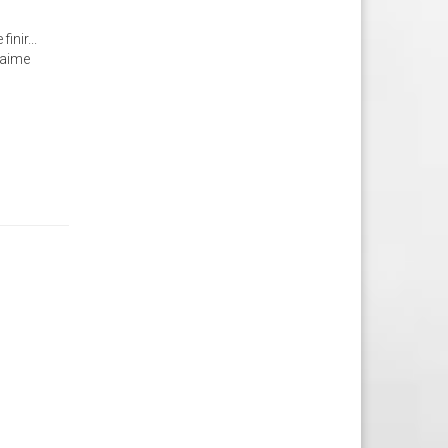
inir...
N'aime