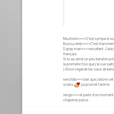
Mushishi>>>>C'est sympa le soir
Busou renki>>>>C'est francheme
D.gray-man>>>>excellent .J'ador
français .
Si tu as aimé un peu kenshin je
la premiére fois que j'ai vue sait
).Sinon regarde les oavs de kens
xenofab>>>clair que j'adore cet a
scans
ça promet l'anime .
serge>>><A partir d'un moment 
chapitres parus .