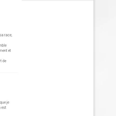
sa race,
emble
ment et
t de
que je
 est