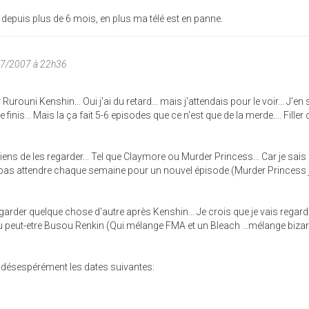
eu depuis plus de 6 mois, en plus ma télé est en panne.
07/2007 à 22h36
Rurouni Kenshin... Oui j'ai du retard... mais j'attendais pour le voir... J'en 
 finis... Mais la ça fait 5-6 episodes que ce n'est que de la merde.... Fill
tiens de les regarder... Tel que Claymore ou Murder Princess... Car je sais
ux pas attendre chaque semaine pour un nouvel épisode (Murder Princess 
rder quelque chose d'autre après Kenshin... Je crois que je vais regard
peut-etre Busou Renkin (Qui mélange FMA et un Bleach ...mélange bizare
d désespérément les dates suivantes: