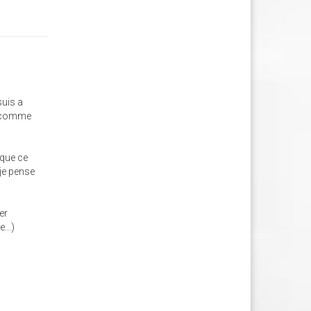
suis a
er comme
 que ce
je pense
er
...)