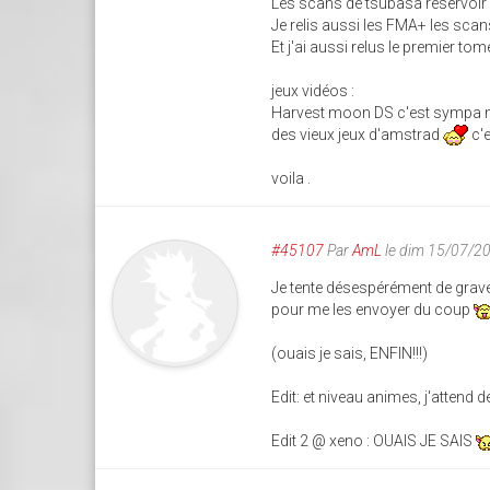
Les scans de tsubasa reservoir c
Je relis aussi les FMA+ les scan
Et j'ai aussi relus le premier t
jeux vidéos :
Harvest moon DS c'est sympa ma
des vieux jeux d'amstrad
c'e
voila .
#45107
Par
AmL
le dim 15/07/2
Je tente désespérément de grave
pour me les envoyer du coup
(ouais je sais, ENFIN!!!)
Edit: et niveau animes, j'attend
Edit 2 @ xeno : OUAIS JE SAIS