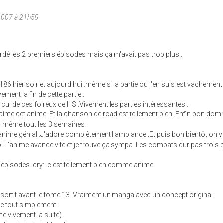
2007 à 21h59
gardé les 2 premiers épisodes mais ça m'avait pas trop plus .
186 hier soir et aujourd'hui .même si la partie ou j'en suis est vachement
ement la fin de cette partie .
e cul de ces foireux de HS .Vivement les parties intéressantes .
'aime cet anime .Et la chanson de road est tellement bien .Enfin bon d
n même tout les 3 semaines .
nime génial .J'adore complètement l'ambiance ;Et puis bon bientôt on va
i.L'anime avance vite et je trouve ça sympa .Les combats dur pas trois
rs épisodes :cry: .c'est tellement bien comme anime
t sortit avant le tome 13 .Vraiment un manga avec un concept original .
re tout simplement .
e vivement la suite)