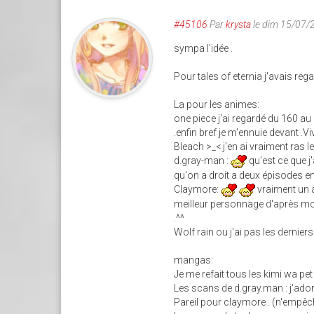
#45106
Par
krysta
le dim 15/07/
sympa l'idée .
Pour tales of eternia j'avais re
La pour les animes:
one piece j'ai regardé du 160 au 
.enfin bref je m'ennuie devant .Viv
Bleach >_< j'en ai vraiment ras l
d.gray-man :
qu'est ce que j
qu'on a droit a deux épisodes e
Claymore:
vraiment un a
meilleur personnage d'après mo
.^^
Wolf rain ou j'ai pas les dernie
mangas:
Je me refait tous les kimi wa pe
Les scans de d.gray.man : j'ado
Pareil pour claymore . (n'empêch