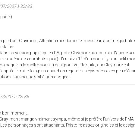
/07/2007 à 22h23
 pas x)
 ton pied sur Claymore! Attention mesdames et messieurs: anime qui bute 
ertains.
x dans sa version papier qu'en DA, pour Claymore au contraire l'anime s
se en scène des combats quoi!). J'en ai vu 14 d'un coup il y a un petit mo
os paquet à le mettre sous la dent pour voir la suite, car Claymore est
s'apprécier mille fois plus quand on regarde les épisodes avec peu d'écar
otion et suspense soit à son apogée...
07/2007 à 22h35
 un bon moment.
Gray-man : manga vraiment sympa, même si je préfère l'univers de FMA 
Les personnages sont attachants, l'histoire assez originales et le design