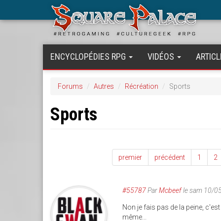
Aller
au
contenu
principal
ENCYCLOPÉDIES RPG
VIDÉOS
ARTICL
Forums
Autres
Récréation
Sports
Sports
premier
précédent
1
2
#55787
Par
Mcbeef
le sam 10/0
Non je fais pas de la peine, c'e
même...