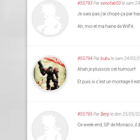
#55793
Par
xenofab00
le sam 2
Je sais pas j'ai chopé ça par has
Ah, moi et ma haine de WiiFit.
#55794
Par
bubu
le sam 24/05/2
Ahah je plussois cet humour!!
Et puis si c'est un montage il es
#55795
Par
Benji
le dim 25/05/2
Ce week-end, GP de Monaco, il d