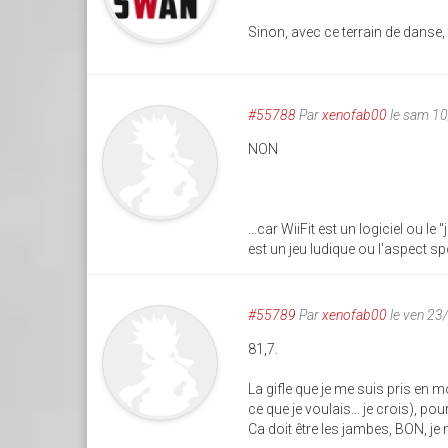
Sinon, avec ce terrain de danse, 
#55788
Par
xenofab00
le sam 1
NON
...car WiiFit est un logiciel ou l
est un jeu ludique ou l'aspect sp
#55789
Par
xenofab00
le ven 23
81,7.
La gifle que je me suis pris en 
ce que je voulais... je crois), po
Ca doit être les jambes, BON, je