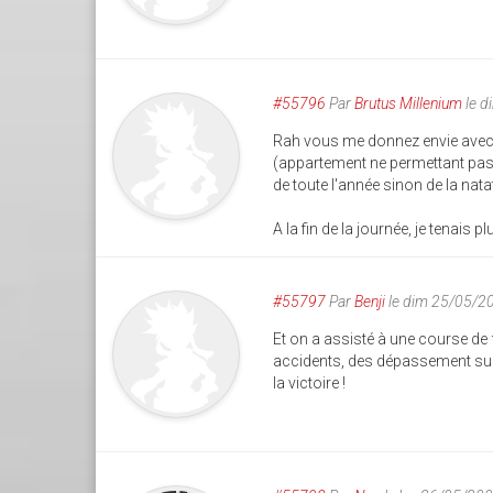
#55796
Par
Brutus Millenium
le d
Rah vous me donnez envie avec to
(appartement ne permettant pas de
de toute l'année sinon de la nat
A la fin de la journée, je tenais pl
#55797
Par
Benji
le dim 25/05/2
Et on a assisté à une course de fo
accidents, des dépassement sur u
la victoire !