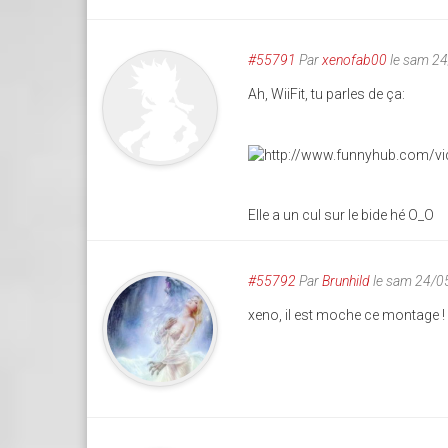
#55791
Par
xenofab00
le sam 2
Ah, WiiFit, tu parles de ça:
Elle a un cul sur le bide hé O_O
#55792
Par
Brunhild
le sam 24/0
xeno, il est moche ce montage ! en