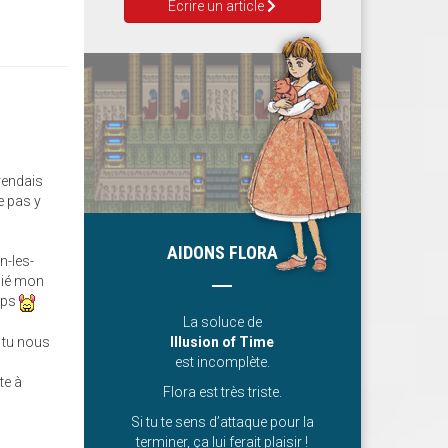
Ecrire un article
 rendais
e pas y
AIDONS FLORA
n-les-
blié mon
emps
La soluce de
 tu nous
Illusion of Time
est incomplète.
te à
Flora est très triste.
Si tu te sens d’attaque pour la
terminer, ça lui ferait plaisir !