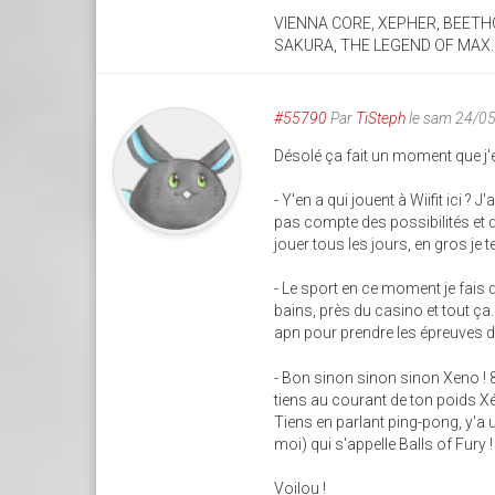
VIENNA CORE, XEPHER, BEETHO
SAKURA, THE LEGEND OF MAX.... 
#55790
Par
TiSteph
le sam 24/0
Désolé ça fait un moment que j'é
- Y'en a qui jouent à Wiifit ici ?
pas compte des possibilités et 
jouer tous les jours, en gros je 
- Le sport en ce moment je fais d
bains, près du casino et tout ça.
apn pour prendre les épreuves du
- Bon sinon sinon sinon Xeno ! 
tiens au courant de ton poids 
Tiens en parlant ping-pong, y'a 
moi) qui s'appelle Balls of Fury !
Voilou !