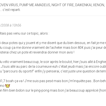
VEN VIRUS, PUMP ME AMADEUS, NIGHT OF FIRE, DAIKENKAI, XENON,
c'est reparti.
5/2008 à 10h56
tais pas venu sur ce topic, alors :
 J'ai deux potes qui y jouent et y me disent que du bien dessus, en fait je me
du coup ça me donne vraiment de l'acheter mais bon 80€ puis j'ai peur d
testerai chez un pote et reviendrai donner mon avis !
u vélo vraiment beaucoup, le soir après le boulot, hier j'suis allé à Enghie
..J'suis allé au parc de la courneuve euh c'était jeudi mais j'ai encore ou
 "parcours du sportif" enfin j'y penserai, c'est juste une question de t
81,7 boah ça va ! J'me suis pas pesé mais bon j'm'inquiète pas...Bon beh
Xéno
un film bien bidon sur le ping-pong mais bon j'ai beaucoup apprécié (hon