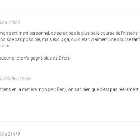
08 à 14h26
mon sentiment personnel, ce serait pas la plus belle course de l'histoire,
poisse pas possible, mais exclu ça, oui c'était vraiment une course fan
essus.
aucun pilote n'a gagné plus de 2 fois !!
/05/2008 à 19h35
éotiens en la matière mon petit Benji, on sait bien que c'est pas réelleme
08 à 21h19