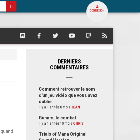
CONNEXION
SQUARE
SQUARE
SQUARE
SQUARE
SQUARE
FLUX
PALACE
PALACE
PALACE
PALACE
PALACE
RSS
SUR
SUR
SUR
SUR
SUR
DE
DISCORD
FACEBOOK
TWITTER
YOUTUBE
TWITCH
SQUARE
PALACE
DERNIERS
COMMENTAIRES
Comment retrouver le nom
d'un jeu vidéo que vous avez
oublié
Il y a 1 année 8 mois
JEAN
Gunnm, le combat
Il y a 1 année 10 mois
CHRIS
3 quand
Trials of Mana Original