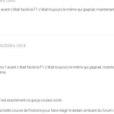
08 à 12h53
 avant c'était facile la F1 c'était toujours le même qui gagnait, maintenant
/05/2008 à 13h18
rs ? avant c'était facile la F1 c'était toujours le même qui gagnait, maint
ême.
est exactement ce que je voulais sortir.
us belle course de l'histoire pour faire réagir le dedain ambiant du forum 