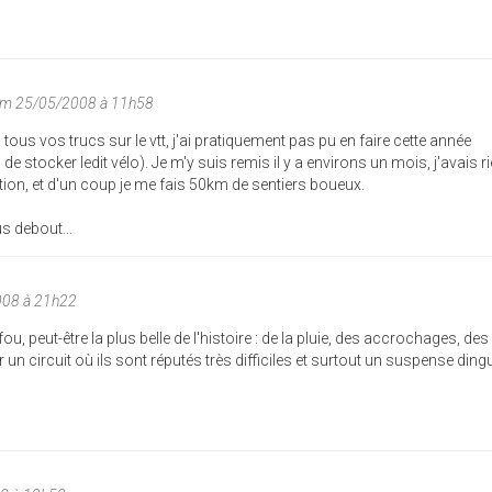
im 25/05/2008 à 11h58
us vos trucs sur le vtt, j'ai pratiquement pas pu en faire cette année
 stocker ledit vélo). Je m'y suis remis il y a environs un mois, j'avais ri
ation, et d'un coup je me fais 50km de sentiers boueux.
us debout...
008 à 21h22
u, peut-être la plus belle de l'histoire : de la pluie, des accrochages, des
n circuit où ils sont réputés très difficiles et surtout un suspense din