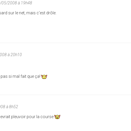
4/05/2008 à 19h48
ard sur le net, mais c'est drôle.
008 à 20h10
t pas si mal fait que ça!
008 à 8h52
evrait pleuvoir pour la course