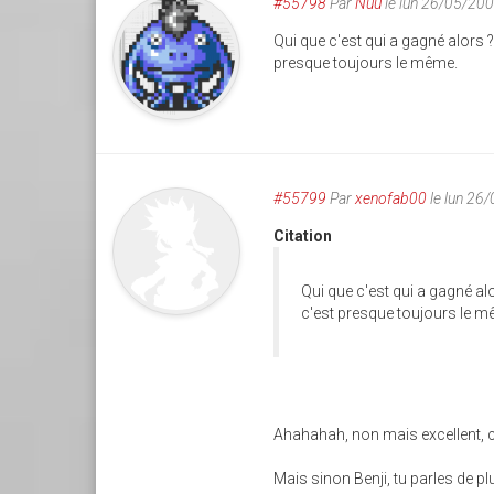
#55798
Par
Nuu
le lun 26/05/20
Qui que c'est qui a gagné alors ?
presque toujours le même.
#55799
Par
xenofab00
le lun 26
Citation
Qui que c'est qui a gagné alo
c'est presque toujours le m
Ahahahah, non mais excellent, c'
Mais sinon Benji, tu parles de pl