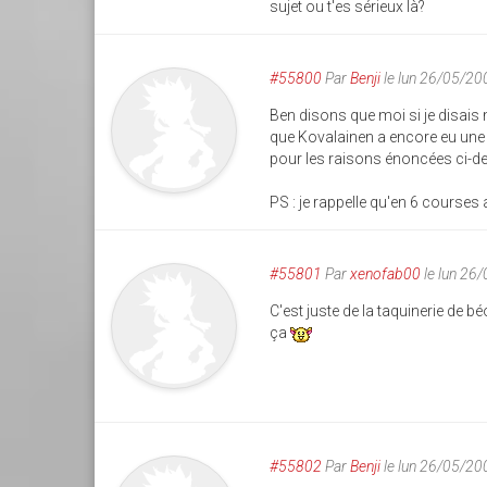
sujet ou t'es sérieux là?
#55800
Par
Benji
le lun 26/05/20
Ben disons que moi si je disais 
que Kovalainen a encore eu une 
pour les raisons énoncées ci-d
PS : je rappelle qu'en 6 courses 
#55801
Par
xenofab00
le lun 26
C'est juste de la taquinerie de b
ça
#55802
Par
Benji
le lun 26/05/20