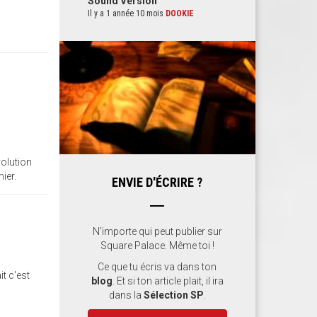
Sound Version
Il y a 1 année 10 mois
DOOKIE
volution
ier.
ENVIE D'ÉCRIRE ?
N'importe qui peut publier sur
Square Palace. Même toi !
Ce que tu écris va dans ton
t c'est
blog
. Et si ton article plait, il ira
dans la
Sélection SP
.