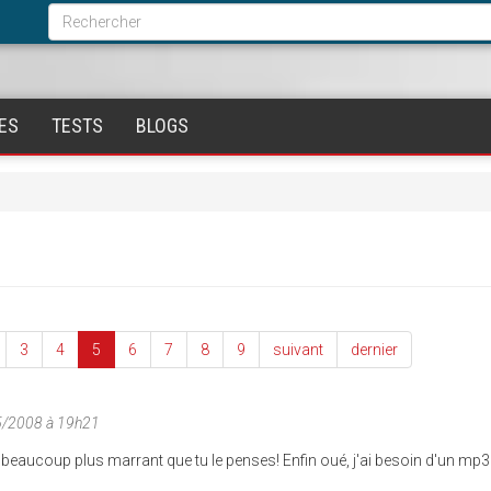
Formulaire
de
Rechercher
recherche
ES
TESTS
BLOGS
3
4
5
6
7
8
9
suivant
dernier
5/2008 à 19h21
st beaucoup plus marrant que tu le penses! Enfin oué, j'ai besoin d'un mp