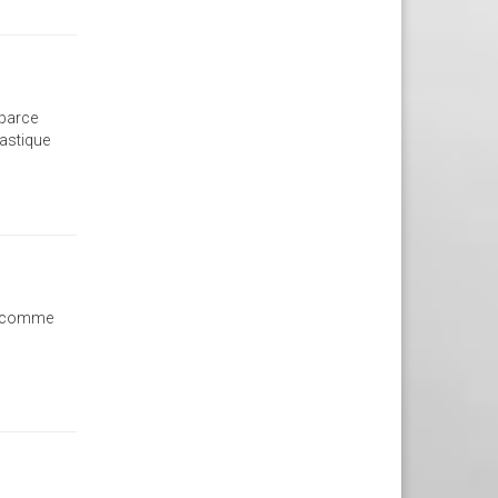
 parce
tastique
nt comme