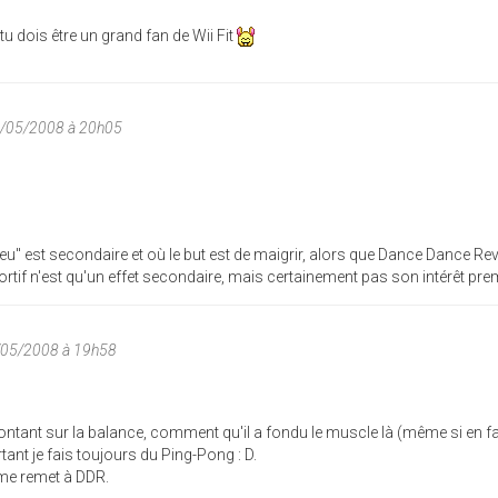
tu dois être un grand fan de Wii Fit
0/05/2008 à 20h05
e "jeu" est secondaire et où le but est de maigrir, alors que Dance Dance Re
ortif n'est qu'un effet secondaire, mais certainement pas son intérêt prem
/05/2008 à 19h58
montant sur la balance, comment qu'il a fondu le muscle là (même si en fai
urtant je fais toujours du Ping-Pong : D.
 me remet à DDR.