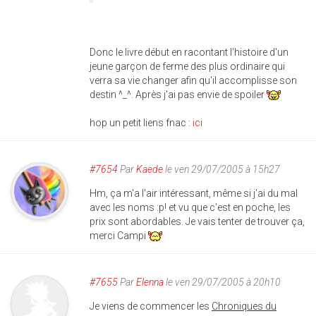
Donc le livre début en racontant l'histoire d'un
jeune garçon de ferme des plus ordinaire qui
verra sa vie changer afin qu'il accomplisse son
destin ^_^. Après j'ai pas envie de spoiler
hop un petit liens fnac :
ici
#7654
Par
Kaede
le ven 29/07/2005 à 15h27
Hm, ça m'a l'air intéressant, même si j'ai du mal
avec les noms :p! et vu que c'est en poche, les
prix sont abordables. Je vais tenter de trouver ça,
merci Campi
#7655
Par
Elenna
le ven 29/07/2005 à 20h10
Je viens de commencer les
Chroniques du