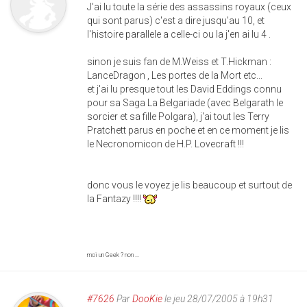
J'ai lu toute la série des assassins royaux (ceux
qui sont parus) c'est a dire jusqu'au 10, et
l'histoire parallele a celle-ci ou la j'en ai lu 4 .
sinon je suis fan de M.Weiss et T.Hickman :
LanceDragon , Les portes de la Mort etc...
et j'ai lu presque tout les David Eddings connu
pour sa Saga La Belgariade (avec Belgarath le
sorcier et sa fille Polgara), j'ai tout les Terry
Pratchett parus en poche et en ce moment je lis
le Necronomicon de H.P. Lovecraft !!!
donc vous le voyez je lis beaucoup et surtout de
la Fantazy !!!!
moi un Geek ? non ...
#7626
Par
DooKie
le jeu 28/07/2005 à 19h31