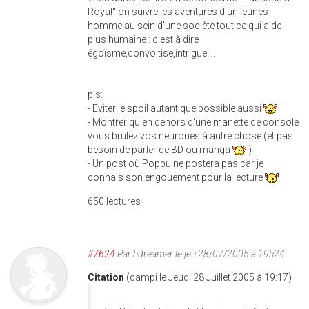
Royal" on suivre les aventures d'un jeunes
homme au sein d'une sociètè tout ce qui a de
plus humaine : c'est à dire
égoïsme,convoitise,intrigue....
p.s:
- Eviter le spoil autant que possible aussi
- Montrer qu'en dehors d'une manette de console
vous brulez vos neurones à autre chose (et pas
besoin de parler de BD ou manga
)
- Un post où Poppu ne postera pas car je
connais son engouement pour la lecture
650 lectures
#7624
Par
hdreamer
le jeu 28/07/2005 à 19h24
Citation
(campi le Jeudi 28 Juillet 2005 à 19:17)