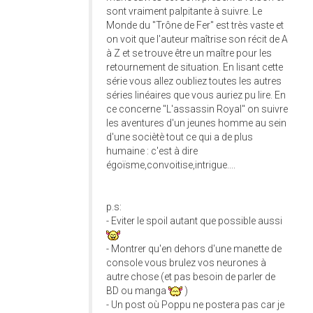
sont vraiment palpitante à suivre. Le
Monde du "Trône de Fer" est très vaste et
on voit que l'auteur maîtrise son récit de A
à Z et se trouve être un maître pour les
retournement de situation. En lisant cette
série vous allez oubliez toutes les autres
séries linéaires que vous auriez pu lire. En
ce concerne "L'assassin Royal" on suivre
les aventures d'un jeunes homme au sein
d'une sociètè tout ce qui a de plus
humaine : c'est à dire
égoïsme,convoitise,intrigue....
p.s:
- Eviter le spoil autant que possible aussi
- Montrer qu'en dehors d'une manette de
console vous brulez vos neurones à
autre chose (et pas besoin de parler de
BD ou manga
)
- Un post où Poppu ne postera pas car je