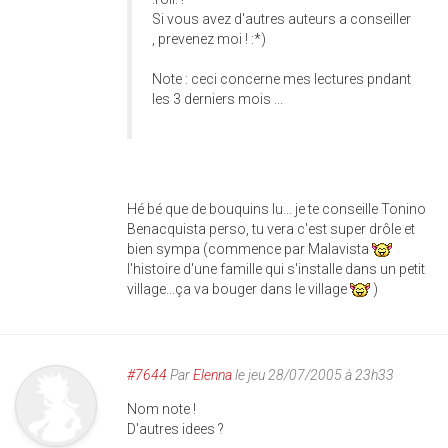
Si vous avez d'autres auteurs a conseiller
, prevenez moi ! :*)
Note : ceci concerne mes lectures pndant
les 3 derniers mois ...
Hé bé que de bouquins lu... je te conseille Tonino
Benacquista perso, tu vera c'est super drôle et
bien sympa (commence par Malavista
l'histoire d'une famille qui s'installe dans un petit
village...ça va bouger dans le village
)
#7644
Par
Elenna
le jeu 28/07/2005 à 23h33
Nom note !
D'autres idees ?