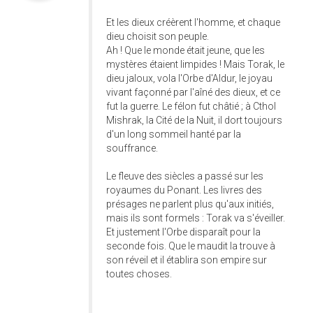
Et les dieux créèrent l'homme, et chaque
dieu choisit son peuple.
Ah ! Que le monde était jeune, que les
mystères étaient limpides ! Mais Torak, le
dieu jaloux, vola l'Orbe d'Aldur, le joyau
vivant façonné par l'aîné des dieux, et ce
fut la guerre. Le félon fut châtié ; à Cthol
Mishrak, la Cité de la Nuit, il dort toujours
d'un long sommeil hanté par la
souffrance.
Le fleuve des siècles a passé sur les
royaumes du Ponant. Les livres des
présages ne parlent plus qu'aux initiés,
mais ils sont formels : Torak va s'éveiller.
Et justement l'Orbe disparaît pour la
seconde fois. Que le maudit la trouve à
son réveil et il établira son empire sur
toutes choses.