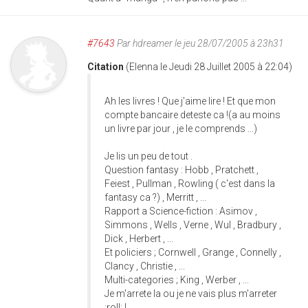
#7643
Par
hdreamer
le jeu 28/07/2005 à 23h31
Citation
(Elenna le Jeudi 28 Juillet 2005 à 22:04)
Ah les livres ! Que j'aime lire ! Et que mon
compte bancaire deteste ca !(a au moins
un livre par jour , je le comprends ...)
Je lis un peu de tout .
Question fantasy : Hobb , Pratchett ,
Feiest , Pullman , Rowling ( c'est dans la
fantasy ca ?) , Merritt , ...
Rapport a Science-fiction : Asimov ,
Simmons , Wells , Verne , Wul , Bradbury ,
Dick , Herbert , ...
Et policiers ; Cornwell , Grange , Connelly ,
Clancy , Christie , ...
Multi-categories ; King , Werber , ...
Je m'arrete la ou je ne vais plus m'arreter
:roll: !