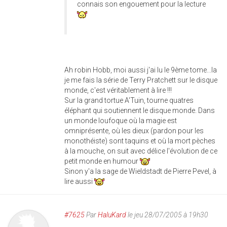
connais son engouement pour la lecture
Ah robin Hobb, moi aussi j'ai lu le 9ème tome...la
je me fais la série de Terry Pratchett sur le disque
monde, c'est véritablement à lire !!!
Sur la grand tortue A'Tuin, tourne quatres
éléphant qui soutiennent le disque monde. Dans
un monde loufoque où la magie est
omniprésente, où les dieux (pardon pour les
monothéiste) sont taquins et où la mort pèches
à la mouche, on suit avec délice l'évolution de ce
petit monde en humour
Sinon y'a la sage de Wieldstadt de Pierre Pevel, à
lire aussi
#7625
Par
HaluKard
le jeu 28/07/2005 à 19h30