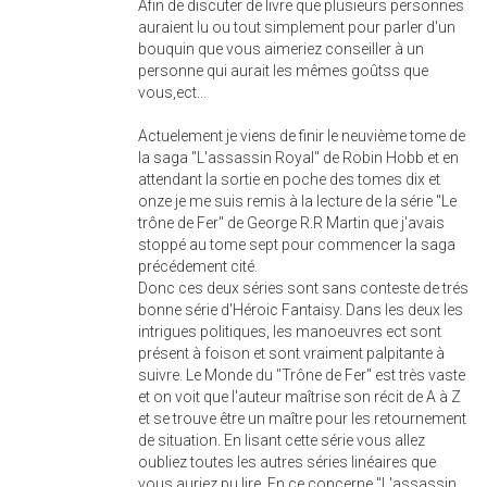
Afin de discuter de livre que plusieurs personnes
auraient lu ou tout simplement pour parler d'un
bouquin que vous aimeriez conseiller à un
personne qui aurait les mêmes goûtss que
vous,ect...
Actuelement je viens de finir le neuvième tome de
la saga "L'assassin Royal" de Robin Hobb et en
attendant la sortie en poche des tomes dix et
onze je me suis remis à la lecture de la série "Le
trône de Fer" de George R.R Martin que j'avais
stoppé au tome sept pour commencer la saga
précédement cité.
Donc ces deux séries sont sans conteste de trés
bonne série d'Héroic Fantaisy. Dans les deux les
intrigues politiques, les manoeuvres ect sont
présent à foison et sont vraiment palpitante à
suivre. Le Monde du "Trône de Fer" est très vaste
et on voit que l'auteur maîtrise son récit de A à Z
et se trouve être un maître pour les retournement
de situation. En lisant cette série vous allez
oubliez toutes les autres séries linéaires que
vous auriez pu lire. En ce concerne "L'assassin