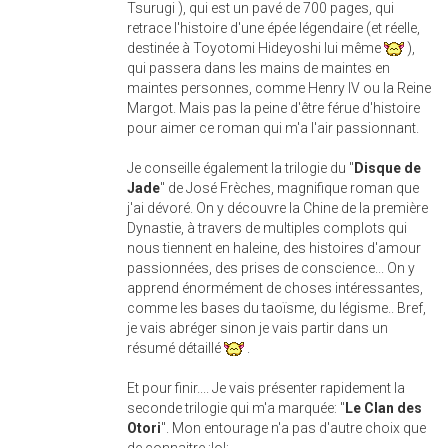
Tsurugi ), qui est un pavé de 700 pages, qui
retrace l'histoire d'une épée légendaire (et réelle,
destinée à Toyotomi Hideyoshi lui même
),
qui passera dans les mains de maintes en
maintes personnes, comme Henry IV ou la Reine
Margot. Mais pas la peine d'être férue d'histoire
pour aimer ce roman qui m'a l'air passionnant.
Je conseille également la trilogie du "
Disque de
Jade
" de José Frèches, magnifique roman que
j'ai dévoré. On y découvre la Chine de la première
Dynastie, à travers de multiples complots qui
nous tiennent en haleine, des histoires d'amour
passionnées, des prises de conscience... On y
apprend énormément de choses intéressantes,
comme les bases du taoïsme, du légisme.. Bref,
je vais abréger sinon je vais partir dans un
résumé détaillé
.
Et pour finir.... Je vais présenter rapidement la
seconde trilogie qui m'a marquée: "
Le Clan des
Otori
". Mon entourage n'a pas d'autre choix que