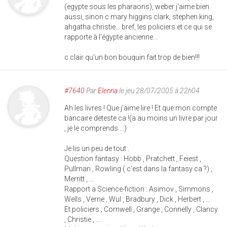
(egypte sous les pharaons), weber j'aime bien
aussi, sinon c mary higgins clark, stephen king,
ahgatha christie... bref, les policiers et ce qui se
rapporte à l'égypte ancienne...
c clair qu'un bon bouquin fait trop de bien!!!
#7640
Par
Elenna
le jeu 28/07/2005 à 22h04
Ah les livres ! Que j'aime lire ! Et que mon compte
bancaire deteste ca !(a au moins un livre par jour
, je le comprends ...)
Je lis un peu de tout .
Question fantasy : Hobb , Pratchett , Feiest ,
Pullman , Rowling ( c'est dans la fantasy ca ?) ,
Merritt , ...
Rapport a Science-fiction : Asimov , Simmons ,
Wells , Verne , Wul , Bradbury , Dick , Herbert , ...
Et policiers ; Cornwell , Grange , Connelly , Clancy
, Christie , ...