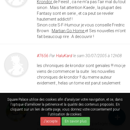
Krondor
de Feiest , ca ne m'a pas l'air mal du tout
sinon . Mais fait attention Kaede , la plupart des
Fantasy sont en serie , et ca peut se reveler
hautement addictif !
Sinon cote S-F-Humour je vous conseille Fredric
Brown :
Martian Go Home
et Ses nouvelles m'ont
fait beaucoup rire . A decouvrir !
#7656
Par
HaluKard
le sam 30/07/2005 à 12h08
les chroniques de krondor sont geniales !!! moi je
viens de commencer la suite : les nouvelles
chroniques de krondor !! du meme auteur
evidement , helas un tome est parut seulement
Square Palace utilise des cookies afin d'analyser votre navigation, et ce, dans
#7657
Par
Totoro
le sam 30/07/2005 à 12h58
l'optique d'améliorer la petinence et la qualité des contenus proposés. En
cliquant sur un lien de cette page, vous donnez votre consentement pour
j'ai fini
1984
...
l'utilisation de cookies.
J'accepte
En savoir plus
Contre utopie où le monde est partagée en trois
super Etats colectiviste et totalitaires