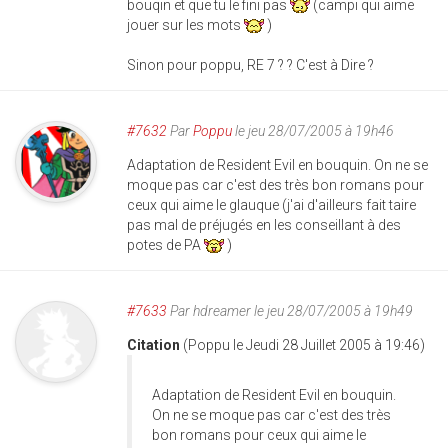
bouqin et que tu le fini pas
(campi qui aime
jouer sur les mots
)
Sinon pour poppu, RE 7 ? ? C'est à Dire ?
#7632
Par
Poppu
le jeu 28/07/2005 à 19h46
Adaptation de Resident Evil en bouquin. On ne se
moque pas car c'est des très bon romans pour
ceux qui aime le glauque (j'ai d'ailleurs fait taire
pas mal de préjugés en les conseillant à des
potes de PA
)
#7633
Par
hdreamer
le jeu 28/07/2005 à 19h49
Citation
(Poppu le Jeudi 28 Juillet 2005 à 19:46)
Adaptation de Resident Evil en bouquin.
On ne se moque pas car c'est des très
bon romans pour ceux qui aime le