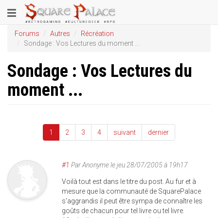
Aller
Toggle
au
contenu
navigation
Forums
Autres
Récréation
principal
Sondage : Vos Lectures du moment ...
Sondage : Vos Lectures du
moment ...
1
2
3
4
suivant
dernier
#1
Par
Anonyme
le
jeu 28/07/2005 à 19h17
Voilà tout est dans le titre du post. Au fur et à
mesure que la communauté de SquarePalace
s'aggrandis il peut être sympa de connaître les
goûts de chacun pour tel livre ou tel livre.