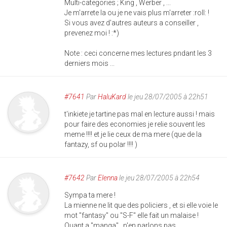
Multi-categories ; King , Werber , ...
Je m'arrete la ou je ne vais plus m'arreter :roll: !
Si vous avez d'autres auteurs a conseiller ,
prevenez moi ! :*)
Note : ceci concerne mes lectures pndant les 3
derniers mois ...
#7641
Par
HaluKard
le jeu 28/07/2005 à 22h51
t'inkiete je tartine pas mal en lecture aussi ! mais
pour faire des economies je relie souvent les
meme !!!! et je lie ceux de ma mere (que de la
fantazy, sf ou polar !!!! )
#7642
Par
Elenna
le jeu 28/07/2005 à 22h54
Sympa ta mere !
La mienne ne lit que des policiers , et si elle voie le
mot "fantasy" ou "S-F" elle fait un malaise !
Quant a "manga" , n'en parlons pas ...