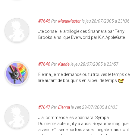
#7645
Par
ManaMaster
le jeu 28/07/2005 à 23h36
Jte conseille la trilogie des Shannara par Terry
Brooks ainsi que Everworld par K.A.AppleGate.
#7646
Par
Kaede
le jeu 28/07/2005 à 23h57
Elenna, je me demande où tu trouves le temps de
lire autant de bouquins en si peu de temps
#7647
Par
Elenna
le ven 29/07/2005 à 0h05
J'ai commence les Shannara .Sympa !
Du meme auteur , il y a aussi Royaume magique
a vendre" , serie parfois assez inegale mais dont