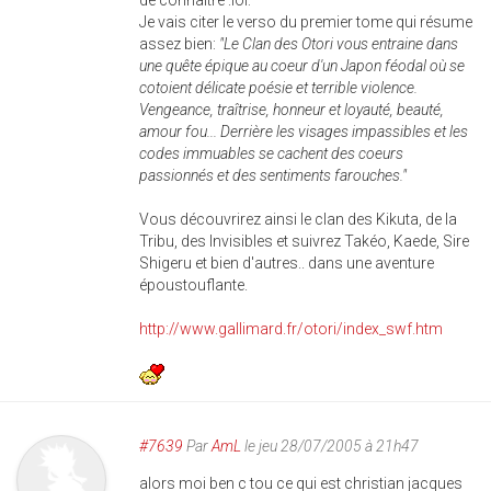
de connaitre :lol:
Je vais citer le verso du premier tome qui résume
assez bien:
"Le Clan des Otori vous entraine dans
une quête épique au coeur d'un Japon féodal où se
cotoient délicate poésie et terrible violence.
Vengeance, traîtrise, honneur et loyauté, beauté,
amour fou... Derrière les visages impassibles et les
codes immuables se cachent des coeurs
passionnés et des sentiments farouches."
Vous découvrirez ainsi le clan des Kikuta, de la
Tribu, des Invisibles et suivrez Takéo, Kaede, Sire
Shigeru et bien d'autres.. dans une aventure
époustouflante.
http://www.gallimard.fr/otori/index_swf.htm
#7639
Par
AmL
le jeu 28/07/2005 à 21h47
alors moi ben c tou ce qui est christian jacques