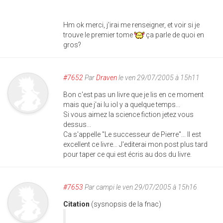
Hm ok merci, j'irai me renseigner, et voir si je
trouve le premier tome
ça parle de quoi en
gros?
#7652
Par
Draven
le ven 29/07/2005 à 15h11
Bon c'est pas un livre que je lis en ce moment
mais que j'ai lu iol y a quelque temps...
Si vous aimez la science fiction jetez vous
dessus...
Ca s'appelle "Le successeur de Pierre"... Il est
excellent ce livre... J'editerai mon post plus tard
pour taper ce qui est écris au dos du livre.
#7653
Par
campi
le ven 29/07/2005 à 15h16
Citation
(sysnopsis de la fnac)