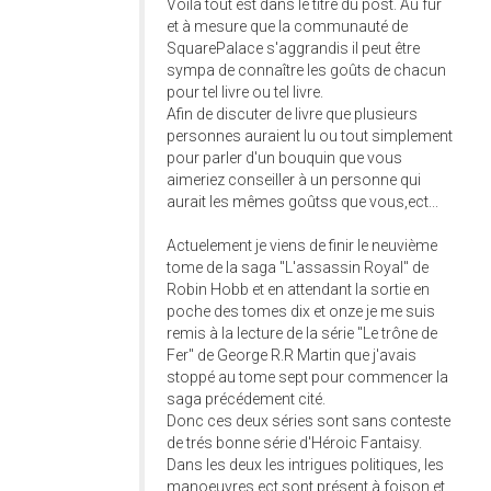
Voilà tout est dans le titre du post. Au fur
et à mesure que la communauté de
SquarePalace s'aggrandis il peut être
sympa de connaître les goûts de chacun
pour tel livre ou tel livre.
Afin de discuter de livre que plusieurs
personnes auraient lu ou tout simplement
pour parler d'un bouquin que vous
aimeriez conseiller à un personne qui
aurait les mêmes goûtss que vous,ect...
Actuelement je viens de finir le neuvième
tome de la saga "L'assassin Royal" de
Robin Hobb et en attendant la sortie en
poche des tomes dix et onze je me suis
remis à la lecture de la série "Le trône de
Fer" de George R.R Martin que j'avais
stoppé au tome sept pour commencer la
saga précédement cité.
Donc ces deux séries sont sans conteste
de trés bonne série d'Héroic Fantaisy.
Dans les deux les intrigues politiques, les
manoeuvres ect sont présent à foison et