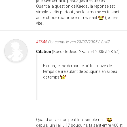
je trouve certains passages tres droles .
Quant a la question de Kaede , la reponse est
simple : Je lis partout , parfois meme en faisant
autre chose (comme en ... revisant
), et tres
vite .
#7648
Par
campi
le ven 29/07/2005 à 8h47
Citation
(Kaede le Jeudi 28 Juillet 2005 à 23:57)
Elenna, je me demande où tu trouves le
temps de lire autant de bouquins en si peu
de temps
Quand on veut on peut tout simplement
depuis juin j'ai lu 17 bouquins faisant entre 400 et