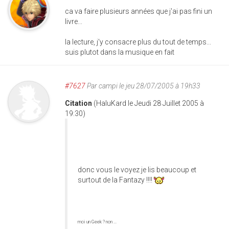
ca va faire plusieurs années que j'ai pas fini un
livre...
la lecture, j'y consacre plus du tout de temps...
suis plutot dans la musique en fait
#7627
Par
campi
le jeu 28/07/2005 à 19h33
Citation
(HaluKard le Jeudi 28 Juillet 2005 à
19:30)
donc vous le voyez je lis beaucoup et
surtout de la Fantazy !!!!
moi un Geek ? non ...