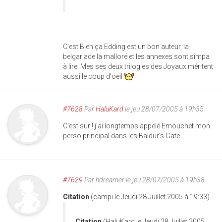
C'est Bien ça Edding est un bon auteur, la
belgariade la malloré et les annexes sont simpa
à lire. Mes ses deux trilogies des Joyaux méritent
aussi le coup d'oeil
#7628
Par
HaluKard
le jeu 28/07/2005 à 19h35
C'est sur ! j'ai longtemps appelé Emouchet mon
perso principal dans les Baldur's Gate ...
#7629
Par
hdreamer
le jeu 28/07/2005 à 19h38
Citation
(campi le Jeudi 28 Juillet 2005 à 19:33)
Citation
(HaluKard le Jeudi 28 Juillet 2005