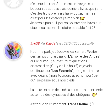
c'est sur internet. Autrement en livre je lis un
bouquin de sql. Les trois derniers livres que j'ai lu
c'est les trois premiers harry potter, même si
c'est pour les enfants j'aime bien
Je savais pas qu'il pouvait exister des livres sur
diablo, ça raconte l'histoire de diablo 1 et 2?
#7638
Par
Kaede
le jeu 28/07/2005 à 20h46
Pour ma part, je découvre les Bernard Werber
ces temps ci. J'ai déjà lu "
L'Empire des Anges
",
qui lie humour, surnaturel et questions
existentielles (Qui y'a t il là haut?) et je vais
continuer sur "
Les Fourmis
", trilogie qui narre
avec détails (mais toujours avec humour) ce
qu'il se passe sous nos pieds.
La suite est plus destinée à ceux qui aiment l'Asie
au temps des dynasties et des shôguns..
J'attaque en ce moment "
L'épée Reine
" ( Ô