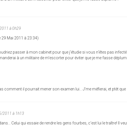
/2011 à 0h29
 29 Mai 2011 à 23:34)
driez passer à mon cabinet pour que j'étudie si vous n'êtes pas infecté
anderai à un militaire de m'escorter pour éviter que je me fasse déplumé
 pas comment il pourrait mener son examen lui... J'me méfierai, et ptèt que 
05/2011 à 1h13
ans... Celui qui essaie de rendre les gens fourbes, c'est lui le traître! Il ve