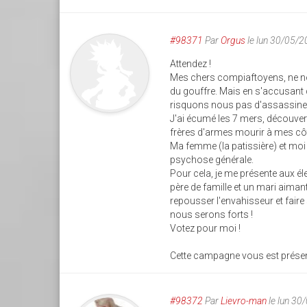
#98371
Par
Orgus
le lun 30/05/
Attendez !
Mes chers compiaftoyens, ne no
du gouffre. Mais en s'accusant c
risquons nous pas d'assassine
J'ai écumé les 7 mers, découver
frères d'armes mourir à mes cô
Ma femme (la patissière) et moi
psychose générale.
Pour cela, je me présente aux éle
père de famille et un mari aima
repousser l'envahisseur et fair
nous serons forts !
Votez pour moi !
Cette campagne vous est présen
#98372
Par
Lievro-man
le lun 30