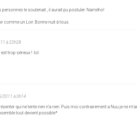
es personnes le soutenait , il aurait pu postuler. Namého!
rmir comme un Loir. Bonne nuit à tous.
011 à 22h28
st trop sérieux ! :lol:
5/2011 à 0h14
enter qui ne tente rien n'a rien. Puis moi contrairement a Nuu je ne m'a
*Ensemble tout devient possible*