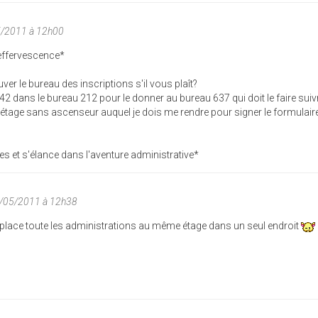
5/2011 à 12h00
 effervescence*
er le bureau des inscriptions s'il vous plaît?
B42 dans le bureau 212 pour le donner au bureau 637 qui doit le faire suiv
étage sans ascenseur auquel je dois me rendre pour signer le formulai
s et s'élance dans l'aventure administrative*
9/05/2011 à 12h38
e place toute les administrations au même étage dans un seul endroit