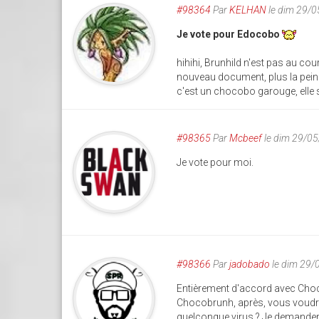
#98364
Par
KELHAN
le dim 29/
Je vote pour Edocobo
hihihi, Brunhild n'est pas au co
nouveau document, plus la peine 
c'est un chocobo garouge, elle 
#98365
Par
Mcbeef
le dim 29/0
Je vote pour moi.
#98366
Par
jadobado
le dim 29/
Entièrement d'accord avec Choco
Chocobrunh, après, vous voudrie
quelconque virus ? Je demanderai