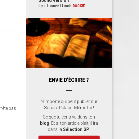
Sound Version
Il y a 1 année 11 mois
DOOKIE
ENVIE D'ÉCRIRE ?
N'importe qui peut publier sur
Square Palace. Même toi !
rrête pas
Ce que tu écris va dans ton
blog
. Et si ton article plait, il ira
dans la
Sélection SP
.