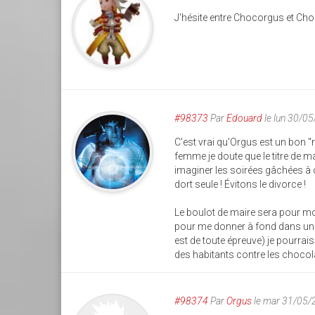
J'hésite entre Chocorgus et C
#98373
Par
Edouard
le lun 30/0
C'est vrai qu'Orgus est un bon "r
femme je doute que le titre de ma
imaginer les soirées gâchées à 
dort seule ! Évitons le divorce !
Le boulot de maire sera pour moi
pour me donner à fond dans un a
est de toute épreuve) je pourrai
des habitants contre les chocol
#98374
Par
Orgus
le mar 31/05/