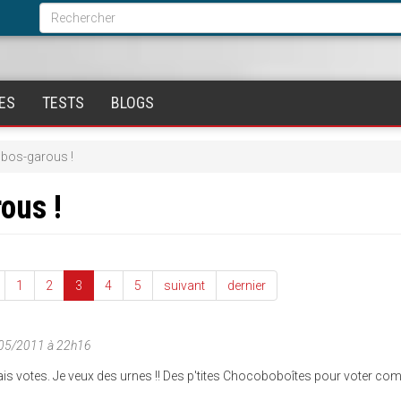
Formulaire
de
Rechercher
recherche
ES
TESTS
BLOGS
obos-garous !
ous !
1
2
3
4
5
suivant
dernier
05/2011 à 22h16
ais votes. Je veux des urnes !! Des p'tites Chocoboboîtes pour voter com