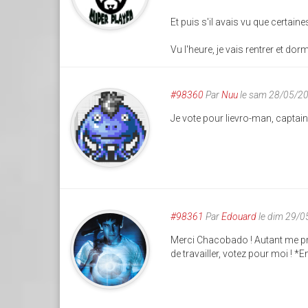
Et puis s'il avais vu que certain
Vu l'heure, je vais rentrer et do
#98360
Par
Nuu
le sam 28/05/2
Je vote pour lievro-man, captain e
#98361
Par
Edouard
le dim 29/0
Merci Chacobado ! Autant me prés
de travailler, votez pour moi ! 