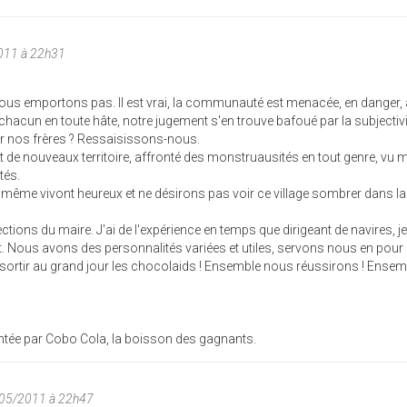
2011 à 22h31
us emportons pas. Il est vrai, la communauté est menacée, en danger,
hacun en toute hâte, notre jugement s'en trouve bafoué par la subjectivi
r nos frères ? Ressaisissons-nous.
t de nouveaux territoire, affronté des monstruausités en tout genre, vu 
tés.
 même vivont heureux et ne désirons pas voir ce village sombrer dans la
ctions du maire. J'ai de l'expérience en temps que dirigeant de navires, j
nt. Nous avons des personnalités variées et utiles, servons nous en pour
e sortir au grand jour les chocolaids ! Ensemble nous réussirons ! Ensem
tée par Cobo Cola, la boisson des gagnants.
/05/2011 à 22h47