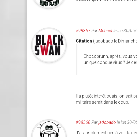
#98367
Par
Mcbeef
le lun 30/05
Citation
(jadobado le Dimanche
Chocobrunh, après, vous vou
un quelconque virus ? Je dem
Il a plutôt intérêt ouais, on sait
militaire serait dans le coup.
#98368
Par
jadobado
le lun 30/
J'ai absolument rien à voir la ded