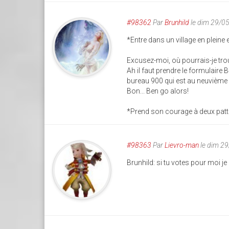
#98362
Par
Brunhild
le dim 29/0
*Entre dans un village en pleine
Excusez-moi, où pourrais-je trouv
Ah il faut prendre le formulaire 
bureau 900 qui est au neuvième 
Bon... Ben go alors!
*Prend son courage à deux patte
#98363
Par
Lievro-man
le dim 2
Brunhild: si tu votes pour moi j