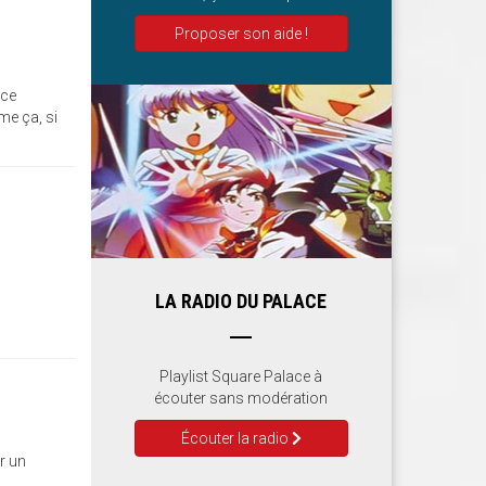
Proposer son aide !
 ce
me ça, si
LA RADIO DU PALACE
Playlist Square Palace à
écouter sans modération
Écouter la radio
r un