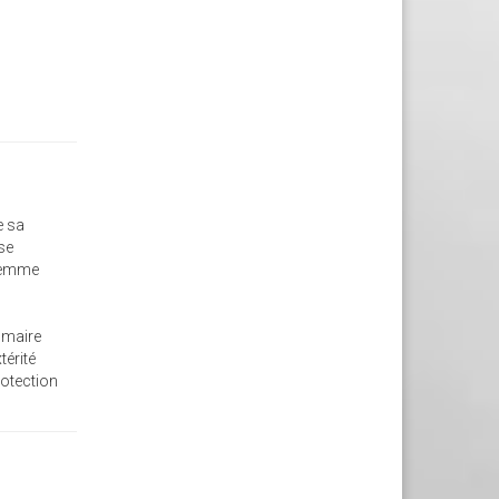
e sa
sse
 femme
 maire
térité
rotection