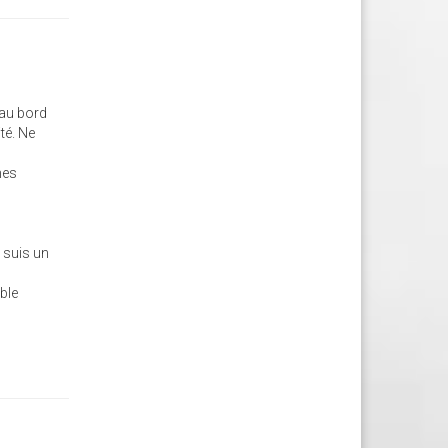
 au bord
té. Ne
mes
e suis un
ble