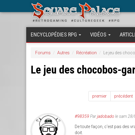
Aller
au
contenu
principal
ENCYCLOPÉDIES RPG
VIDÉOS
ARTICL
Forums
Autres
Récréation
Le jeu des choc
Le jeu des chocobos-gar
premier
précédent
#98359
Par
jadobado
le sam 28/
De toute façon, c'est pas des vr
doit.