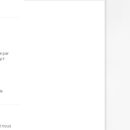
e par
 !!
le
ut nous