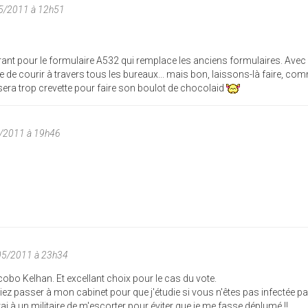
05/2011 à 12h51
urant pour le formulaire A532 qui remplace les anciens formulaires. Avec
de courir à travers tous les bureaux... mais bon, laissons-là faire, com
sera trop crevette pour faire son boulot de chocolaid
5/2011 à 19h46
05/2011 à 23h34
bo Kelhan. Et excellant choix pour le cas du vote.
z passer à mon cabinet pour que j'étudie si vous n'êtes pas infectée pa
 à un militaire de m'escorter pour éviter que je me fasse déplumé !!