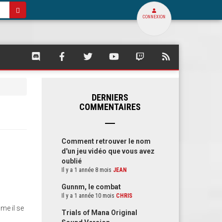
CONNEXION
SQUARE
SQUARE
SQUARE
SQUARE
SQUARE
FLUX
PALACE
PALACE
PALACE
PALACE
PALACE
RSS
SUR
SUR
SUR
SUR
SUR
DE
DISCORD
FACEBOOK
TWITTER
YOUTUBE
TWITCH
SQUARE
PALACE
DERNIERS
COMMENTAIRES
Comment retrouver le nom
d'un jeu vidéo que vous avez
oublié
Il y a 1 année 8 mois
JEAN
Gunnm, le combat
Il y a 1 année 10 mois
CHRIS
me il se
Trials of Mana Original