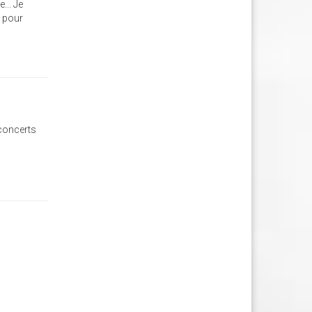
... Je
e pour
 concerts