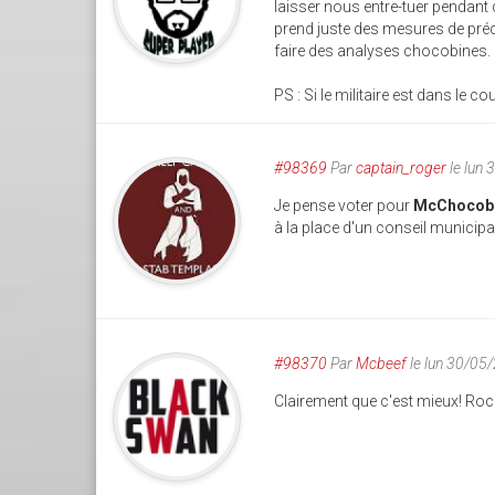
laisser nous entre-tuer pendant q
prend juste des mesures de préc
faire des analyses chocobines.
PS : Si le militaire est dans le c
#98369
Par
captain_roger
le lun
Je pense voter pour
McChocob
à la place d'un conseil municipal
#98370
Par
Mcbeef
le lun 30/05
Clairement que c'est mieux! Roc