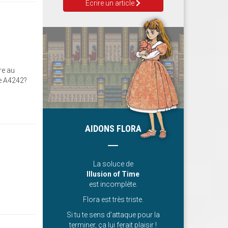
Ecrire un article
re au
re A4242?
AIDONS FLORA
La soluce de
Illusion of Time
est incomplète.
Flora est très triste.
Si tu te sens d’attaque pour la
terminer, ça lui ferait plaisir !