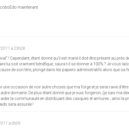
hocoboEdo maintenant
5/2011 à 23h28
ival" ! Cependant, étant donné qu'il est marié il doit être présent au près d
ire lui soit vraiment bénéfique, saura t-il se donner à 100% ? Je vous lai
cause de son titre, plongé dans les papiers administratifs alors que sa
 une occasion de voir autre choses que ma forge et je serai ravie d'être
utre domaine. De plus étant donné que je suis forgeron, (je sais ma dex
s aider la communauté en distribuant des casques et armures ; ainsi la p
aids sera assurée !
2011 à 0h09