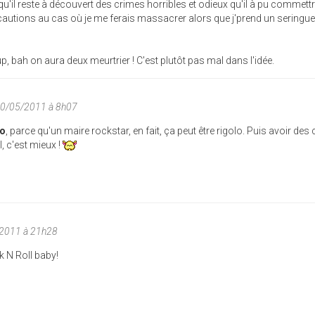
u'il reste à découvert des crimes horribles et odieux qu'il à pu commettre
autions au cas où je me ferais massacrer alors que j'prend un seringu
oup, bah on aura deux meurtrier ! C'est plutôt pas mal dans l'idée.
 30/05/2011 à 8h07
o
, parce qu'un maire rockstar, en fait, ça peut être rigolo. Puis avoir des
, c'est mieux !
/2011 à 21h28
k N Roll baby!