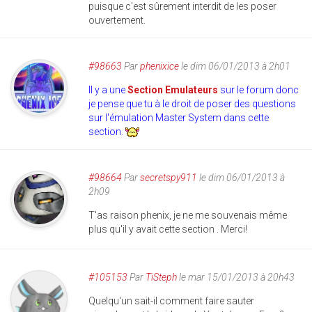
puisque c'est sûrement interdit de les poser
ouvertement.
#98663
Par
phenixice
le dim 06/01/2013 à 2h01
Il y a une
Section Emulateurs
sur le forum donc
je pense que tu à le droit de poser des questions
sur l'émulation Master System dans cette
section.
#98664
Par
secretspy911
le dim 06/01/2013 à
2h09
T'as raison phenix, je ne me souvenais même
plus qu'il y avait cette section . Merci!
#105153
Par
TiSteph
le mar 15/01/2013 à 20h43
Quelqu'un sait-il comment faire sauter