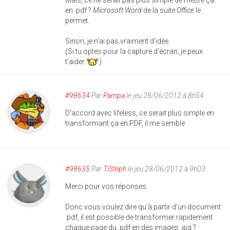
Mais, ce ne serait pas plus simple de mettre ça
en .pdf ?
Microsoft Word
de la suite
Office
le
permet.
Sinon, je n'ai pas vraiment d'idée.
(Si tu optes pour la capture d'écran, je peux
t'aider.
)
#98634
Par
Pampa
le jeu 28/06/2012 à 8h54
D'accord avec lifeless, ce serait plus simple en
transformant ça en PDF, il me semble
#98635
Par
TiSteph
le jeu 28/06/2012 à 9h03
Merci pour vos réponses.
Donc vous voulez dire qu'à partir d'un document
.pdf, il est possible de transformer rapidement
chaque page du .pdf en des images .jpg ?