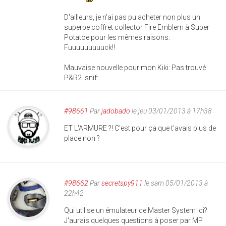
D'ailleurs, je n'ai pas pu acheter non plus un
superbe coffret collector Fire Emblem à Super
Potatoe pour les mêmes raisons:
Fuuuuuuuuuck!!
Mauvaise nouvelle pour mon Kiki: Pas trouvé
P&R2 :snif:
#98661
Par
jadobado
le jeu 03/01/2013 à 17h38
ET L'ARMURE ?! C'est pour ça que t'avais plus de
place non ?
#98662
Par
secretspy911
le sam 05/01/2013 à
22h42
Qui utilise un émulateur de Master System ici?
J'aurais quelques questions à poser par MP