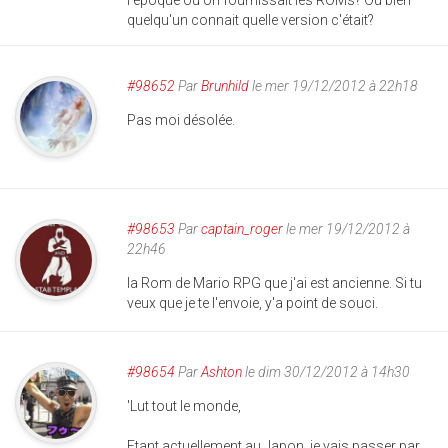
l'époque où on fournissait les ROMs? Ou bien
quelqu'un connait quelle version c'était?
#98652
Par
Brunhild
le mer 19/12/2012 à 22h18
Pas moi désolée.
#98653
Par
captain_roger
le mer 19/12/2012 à
22h46
la Rom de Mario RPG que j'ai est ancienne. Si tu
veux que je te l'envoie, y'a point de souci.
#98654
Par
Ashton
le dim 30/12/2012 à 14h30
'Lut tout le monde,
Etant actuellement au Japon, je vais passer par