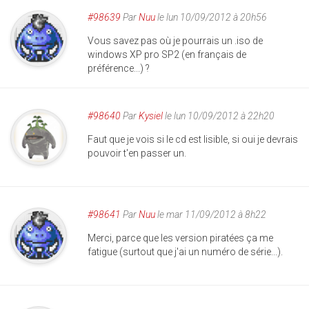
#98639
Par
Nuu
le lun 10/09/2012 à 20h56
Vous savez pas où je pourrais un .iso de
windows XP pro SP2 (en français de
préférence...) ?
#98640
Par
Kysiel
le lun 10/09/2012 à 22h20
Faut que je vois si le cd est lisible, si oui je devrais
pouvoir t'en passer un.
#98641
Par
Nuu
le mar 11/09/2012 à 8h22
Merci, parce que les version piratées ça me
fatigue (surtout que j'ai un numéro de série...).