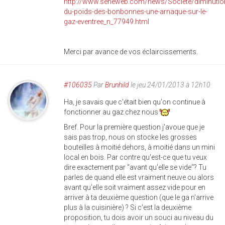
http://www.seneweb.com/news/Societe/diminutio
du-poids-des-bonbonnes-une-arnaque-sur-le-
gaz-eventree_n_77949.html
Merci par avance de vos éclaircissements.
#106035
Par
Brunhild
le jeu 24/01/2013 à 12h10
Ha, je savais que c'était bien qu'on continue à
fonctionner au gaz chez nous
Bref. Pour la première question j'avoue que je
sais pas trop, nous on stocke les grosses
bouteilles à moitié dehors, à moitié dans un mini
local en bois. Par contre qu'est-ce que tu veux
dire exactement par "avant qu'elle se vide"? Tu
parles de quand elle est vraiment neuve ou alors
avant qu'elle soit vraiment assez vide pour en
arriver à ta deuxième question (que le ga n'arrive
plus à la cuisinière) ? Si c'est la deuxième
proposition, tu dois avoir un souci au niveau du