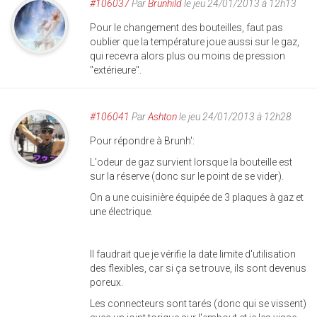
#106037
Par
Brunhild
le jeu 24/01/2013 à 12h13
Pour le changement des bouteilles, faut pas
oublier que la température joue aussi sur le gaz,
qui recevra alors plus ou moins de pression
"extérieure".
#106041
Par
Ashton
le jeu 24/01/2013 à 12h28
Pour répondre à Brunh':
L'odeur de gaz survient lorsque la bouteille est
sur la réserve (donc sur le point de se vider).
On a une cuisinière équipée de 3 plaques à gaz et
une électrique.
Il faudrait que je vérifie la date limite d'utilisation
des flexibles, car si ça se trouve, ils sont devenus
poreux.
Les connecteurs sont tarés (donc qui se vissent)