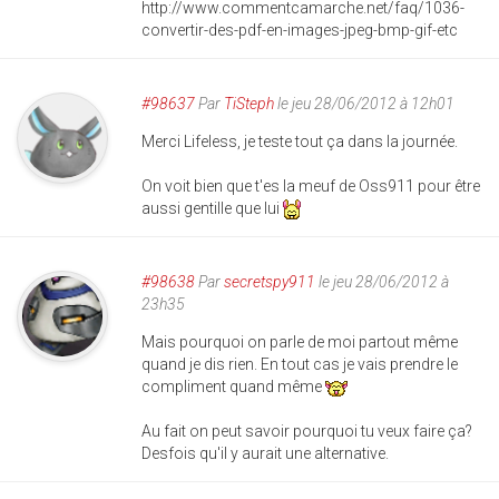
http://www.commentcamarche.net/faq/1036-
convertir-des-pdf-en-images-jpeg-bmp-gif-etc
#98637
Par
TiSteph
le jeu 28/06/2012 à 12h01
Merci Lifeless, je teste tout ça dans la journée.
On voit bien que t'es la meuf de Oss911 pour être
aussi gentille que lui
#98638
Par
secretspy911
le jeu 28/06/2012 à
23h35
Mais pourquoi on parle de moi partout même
quand je dis rien. En tout cas je vais prendre le
compliment quand même
Au fait on peut savoir pourquoi tu veux faire ça?
Desfois qu'il y aurait une alternative.