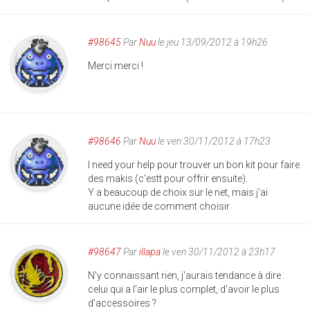
#98645
Par
Nuu
le jeu 13/09/2012 à 19h26
Merci merci !
#98646
Par
Nuu
le ven 30/11/2012 à 17h23
I need your help pour trouver un bon kit pour faire
des makis (c'estt pour offrir ensuite).
Y a beaucoup de choix sur le net, mais j'ai
aucune idée de comment choisir.
#98647
Par
illapa
le ven 30/11/2012 à 23h17
N'y connaissant rien, j'aurais tendance à dire :
celui qui a l'air le plus complet, d'avoir le plus
d'accessoires ?