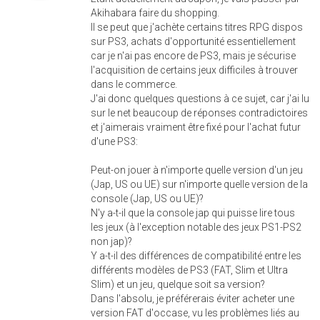
Akihabara faire du shopping.
Il se peut que j'achète certains titres RPG dispos
sur PS3, achats d'opportunité essentiellement
car je n'ai pas encore de PS3, mais je sécurise
l'acquisition de certains jeux difficiles à trouver
dans le commerce.
J'ai donc quelques questions à ce sujet, car j'ai lu
sur le net beaucoup de réponses contradictoires
et j'aimerais vraiment être fixé pour l'achat futur
d'une PS3:
Peut-on jouer à n'importe quelle version d'un jeu
(Jap, US ou UE) sur n'importe quelle version de la
console (Jap, US ou UE)?
N'y a-t-il que la console jap qui puisse lire tous
les jeux (à l'exception notable des jeux PS1-PS2
non jap)?
Y a-t-il des différences de compatibilité entre les
différents modèles de PS3 (FAT, Slim et Ultra
Slim) et un jeu, quelque soit sa version?
Dans l'absolu, je préférerais éviter acheter une
version FAT d'occase, vu les problèmes liés au