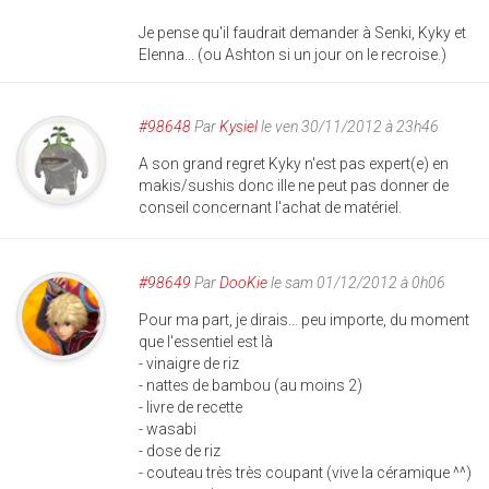
Je pense qu'il faudrait demander à Senki, Kyky et
Elenna... (ou Ashton si un jour on le recroise.)
#98648
Par
Kysiel
le ven 30/11/2012 à 23h46
A son grand regret Kyky n'est pas expert(e) en
makis/sushis donc ille ne peut pas donner de
conseil concernant l'achat de matériel.
#98649
Par
DooKie
le sam 01/12/2012 à 0h06
Pour ma part, je dirais... peu importe, du moment
que l'essentiel est là
- vinaigre de riz
- nattes de bambou (au moins 2)
- livre de recette
- wasabi
- dose de riz
- couteau très très coupant (vive la céramique ^^)