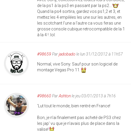
de la ps1 à la ps3 en passant par la ps2...
Quand la ps4 sortira, gardez vos ps1,2 et 3, et
mettez les 4 empilées les une sur les autres, en
les scotchant l'une a l'autre ca vous feras une
grosse console cubique retrocompatible de la 1
à la 4 ! :lol:
#98659
Par
jadobado
le lun 31/12/2012 à 11h57
Normal, vive Sony. Sauf pour son logiciel de
montage Vegas Pro 11.
#98660
Par
Ashton
le jeu 03/01/2013 à 7h16
'Lut tout le monde, bien rentré en France!
Bon, je n'ai finalement pas acheté de PS3 chez
les jap' vu que je n'avais plus de place dans la
valise!