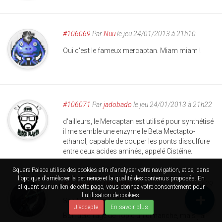
#106069
Par
Nuu
le jeu 24/01/2013 à 21h10
Oui c'est le fameux mercaptan. Miam miam !
#106071
Par
jadobado
le jeu 24/01/2013 à 21h22
d'ailleurs, le Mercaptan est utilisé pour synthétisé
il me semble une enzyme le Beta Mectapto-
ethanol, capable de couper les ponts dissulfure
entre deux acides aminés, appelé Cistéine.
Square Palace utilise des cookies afin d'analyser votre navigation, et ce, dans
l'optique d'améliorer la petinence et la qualité des contenus proposés. En
#107804
Par
Dr4g00n
le dim 17/03/2013 à 10h29
cliquant sur un lien de cette page, vous donnez votre consentement pour
l'utilisation de cookies.
Salut tout le monde !
J'accepte
En savoir plus
Bon déterrage de Topic un dimanche, mais j'ai