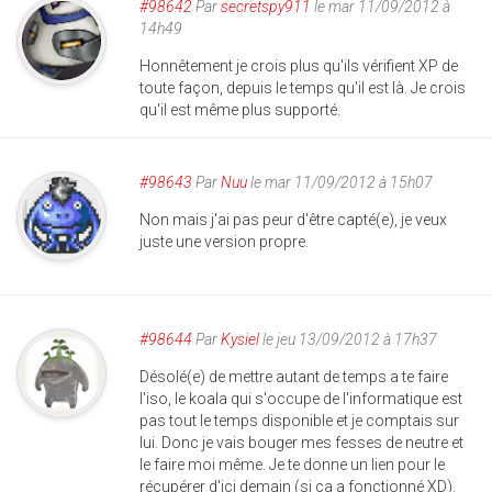
#98642
Par
secretspy911
le mar 11/09/2012 à
14h49
Honnêtement je crois plus qu'ils vérifient XP de
toute façon, depuis le temps qu'il est là. Je crois
qu'il est même plus supporté.
#98643
Par
Nuu
le mar 11/09/2012 à 15h07
Non mais j'ai pas peur d'être capté(e), je veux
juste une version propre.
#98644
Par
Kysiel
le jeu 13/09/2012 à 17h37
Désolé(e) de mettre autant de temps a te faire
l'iso, le koala qui s'occupe de l'informatique est
pas tout le temps disponible et je comptais sur
lui. Donc je vais bouger mes fesses de neutre et
le faire moi même. Je te donne un lien pour le
récupérer d'ici demain (si ca a fonctionné XD).