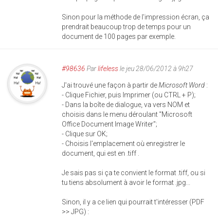
Sinon pour la méthode de l'impression écran, ça
prendrait beaucoup trop de temps pour un
document de 100 pages par exemple.
#98636
Par
lifeless
le jeu 28/06/2012 à 9h27
J'ai trouvé une façon à partir de
Microsoft Word
:
- Clique Fichier, puis Imprimer (ou CTRL + P);
- Dans la boîte de dialogue, va vers NOM et
choisis dans le menu déroulant "Microsoft
Office Document Image Writer";
- Clique sur OK;
- Choisis l'emplacement où enregistrer le
document, qui est en .tiff .
Je sais pas si ça te convient le format .tiff, ou si
tu tiens absolument à avoir le format .jpg...
Sinon, il y a ce lien qui pourrait t'intéresser (PDF
>> JPG) :