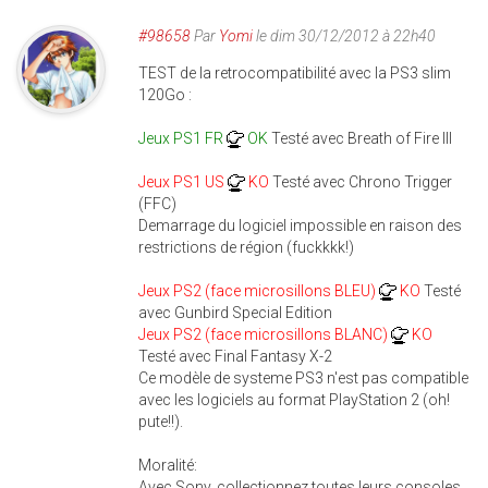
#98658
Par
Yomi
le dim 30/12/2012 à 22h40
TEST de la retrocompatibilité avec la PS3 slim
120Go :
Jeux PS1 FR
OK
Testé avec Breath of Fire III
Jeux PS1 US
KO
Testé avec Chrono Trigger
(FFC)
Demarrage du logiciel impossible en raison des
restrictions de région (fuckkkk!)
Jeux PS2 (face microsillons BLEU)
KO
Testé
avec Gunbird Special Edition
Jeux PS2 (face microsillons BLANC)
KO
Testé avec Final Fantasy X-2
Ce modèle de systeme PS3 n'est pas compatible
avec les logiciels au format PlayStation 2 (oh!
pute!!).
Moralité:
Avec Sony, collectionnez toutes leurs consoles,