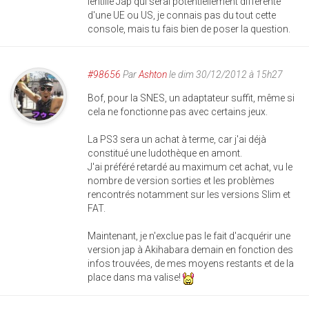
lentille Jap qui serai potentiellement différente
d'une UE ou US, je connais pas du tout cette
console, mais tu fais bien de poser la question.
#98656
Par
Ashton
le dim 30/12/2012 à 15h27
Bof, pour la SNES, un adaptateur suffit, même si
cela ne fonctionne pas avec certains jeux.
La PS3 sera un achat à terme, car j'ai déjà
constitué une ludothèque en amont.
J'ai préféré retardé au maximum cet achat, vu le
nombre de version sorties et les problèmes
rencontrés notamment sur les versions Slim et
FAT.
Maintenant, je n'exclue pas le fait d'acquérir une
version jap à Akihabara demain en fonction des
infos trouvées, de mes moyens restants et de la
place dans ma valise!