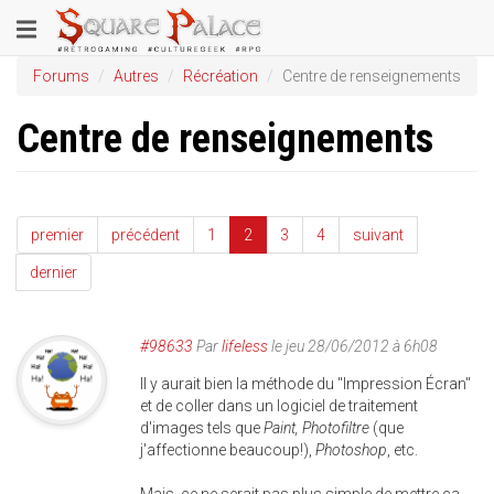
Aller
Toggle
au
contenu
navigation
Forums
Autres
Récréation
Centre de renseignements
principal
Centre de renseignements
premier
précédent
1
2
3
4
suivant
dernier
#98633
Par
lifeless
le jeu 28/06/2012 à 6h08
Il y aurait bien la méthode du "Impression Écran"
et de coller dans un logiciel de traitement
d'images tels que
Paint, Photofiltre
(que
j'affectionne beaucoup!),
Photoshop
, etc.