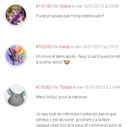
#105182
Par
Ondine
le mar 15/01/2013 à 21h38
Purée je savais pas !! trop interessant !!
#105355
Par
Kaede
le mer 16/01/2013 à 21h10
Un mois et demi après - Nuu, tu as trouvé ton kit
à sushis alors?
#105363
Par
TiSteph
le mer 16/01/2013 à 21h44
Merci le Kyz' pour la réponse.
Je vais tout de même les contacter parce que
sérieux c'est dicouné...pourtant y'a la fibre
optique chez moi et je peux dl comme un porc et