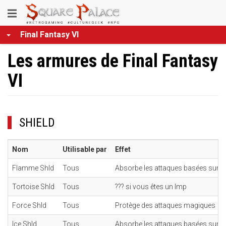
Aller
Toggle
au
contenu
navigation
Final Fantasy VI
principal
Les armures de Final Fantasy
VI
SHIELD
Nom
Utilisable par
Effet
Flamme Shld
Tous
Absorbe les attaques basées sur le
Tortoise Shld
Tous
??? si vous êtes un Imp
Force Shld
Tous
Protège des attaques magiques
Ice Shld
Tous
Absorbe les attaques basées sur l