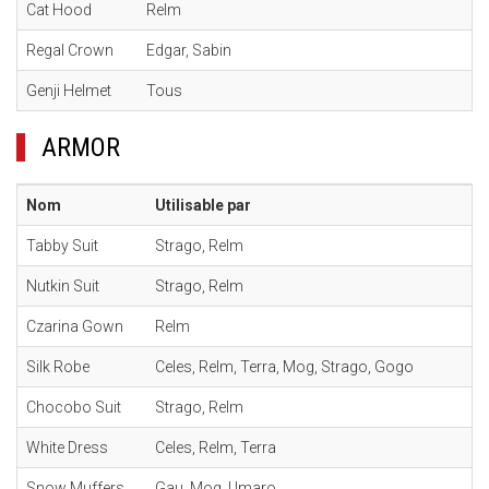
Cat Hood
Relm
Regal Crown
Edgar, Sabin
Genji Helmet
Tous
ARMOR
Nom
Utilisable par
Tabby Suit
Strago, Relm
Nutkin Suit
Strago, Relm
Czarina Gown
Relm
Silk Robe
Celes, Relm, Terra, Mog, Strago, Gogo
Chocobo Suit
Strago, Relm
White Dress
Celes, Relm, Terra
Snow Muffers
Gau, Mog, Umaro