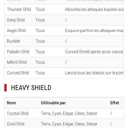
Thunder Shld
Tous
Absorbe les attaques basées sur l
Genji Shld
Tous
/
Aegis Shld
Tous
Esquive parfois les attaques magi
Buckler
Tous
/
Paladin Shld
Tous
Cursed Shield après avoir cassé le
Mithril Shld
Tous
/
Cursed Shld
Tous
Lance tous les statuts sur le porte
HEAVY SHIELD
Nom
Utilisable par
Effet
Crystal Shld
Terra, Cyan, Edgar, Celes, Setzer
/
Gold Shld
Terra, Cyan, Edgar, Celes, Setzer
/