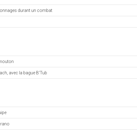
rsonnages durant un combat
 mouton
Peach, avec la bague B'Tub
uipe
prano