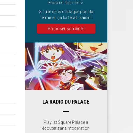
Flora est très triste.
Si tu te sens d’attaque pour la
terminer, ça lui ferait plaisir !
Proposer son aide !
LA RADIO DU PALACE
Playlist Square Palace à
écouter sans modération