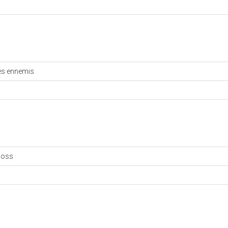
les ennemis
 boss