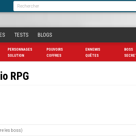
Formulaire
de
Rechercher
recherche
ES
TESTS
BLOGS
PERSONNAGES
POUVOIRS
ENNEMIS
BOSS
SOLUTION
COFFRES
QUÊTES
SECRE
rio RPG
re les boss)