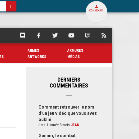
CONNEXION
SQUARE
SQUARE
SQUARE
SQUARE
SQUARE
FLUX
PALACE
PALACE
PALACE
PALACE
PALACE
RSS
SUR
SUR
SUR
SUR
SUR
DE
ARMES
ARMURES
DISCORD
FACEBOOK
TWITTER
YOUTUBE
TWITCH
SQUARE
TS
ARTWORKS
MÉDIAS
PALACE
DERNIERS
COMMENTAIRES
Comment retrouver le nom
d'un jeu vidéo que vous avez
oublié
Il y a 1 année 8 mois
JEAN
Gunnm, le combat