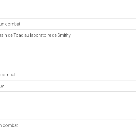
 un combat
asin de Toad au laboratoire de Smithy
n combat
Guy
un combat