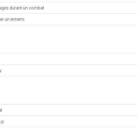
ages durant un combat
ler un ennemi
y
t
Guy