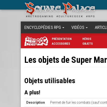
Aller
au
contenu
principal
ENCYCLOPÉDIES RPG
VIDÉOS
ARTICL
PRÉSENTATION
HÉROS
ACCESSOIRES
OBJETS
Les objets de Super Ma
Objets utilisables
A plus!
Description
Permet de fuir les combats (sauf cont