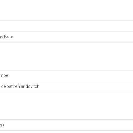
ins Boss
ombe
 de battre Yaridovitch
ss)