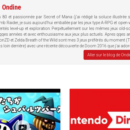
e
Ondine
80 et passionnée par Secret of Mana (j'ai rédigé la soluce illustrée 
 Tomb Raider, je suis aujourd'hui emballée par les jeux type A-RPG et open-
entés level-up et exploration. Perpétuellement sur les mêmes jeux old-s
 qqes années et avec enthousiasme aux jeux plus actuels. Apres qqes 
zonZD et Zelda Breath of the Wild sont mes 3 jeux préférés du moment (T
 loin derrière) avec une récente découverte de Doom 2016 que j'ai ador
Aller sur le blog de Ond