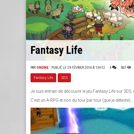
Fantasy Life
PAR
ONDINE
- PUBLIÉ LE 29 FÉVRIER 2016 À 13H12
4
867
Fantasy Life
3DS
Je suis entrain de découvrir le jeu Fantasy Life sur 3DS, e
C'est un A-RPG et non du tour par tour (que je déteste).
SANS_TITRE_2.JPG