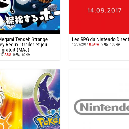
Megami Tensei: Strange
Les RPG du Nintendo Direct
y Redux : trailer et jeu
16/09/2017
ILLAPA
5
108
 gratuit (MAJ)
017
ARU
0
60