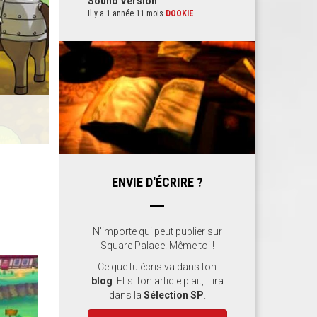
Sound Version
Il y a 1 année 11 mois
DOOKIE
ENVIE D'ÉCRIRE ?
N'importe qui peut publier sur
Square Palace. Même toi !
Ce que tu écris va dans ton
blog
. Et si ton article plait, il ira
dans la
Sélection SP
.