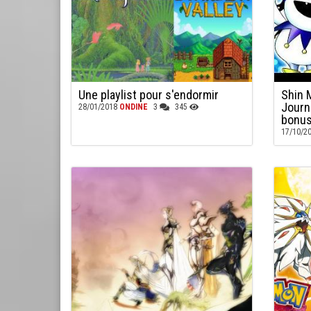
Une playlist pour s'endormir
Shin 
Journe
28/01/2018
ONDINE
3
345
bonus
17/10/2