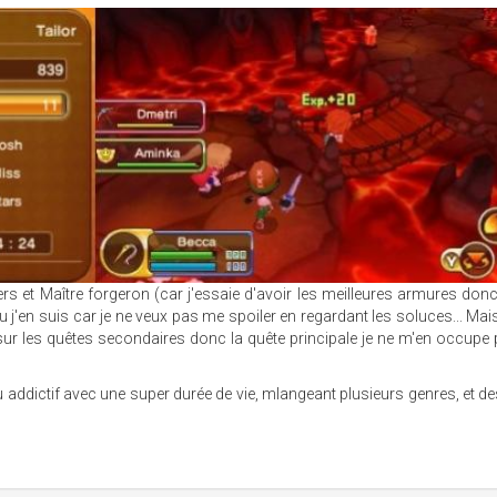
ers et Maître forgeron (car j'essaie d'avoir les meilleures armures donc
u j'en suis car je ne veux pas me spoiler en regardant les soluces... Mais
 les quêtes secondaires donc la quête principale je ne m'en occupe 
u addictif avec une super durée de vie, mlangeant plusieurs genres, et d