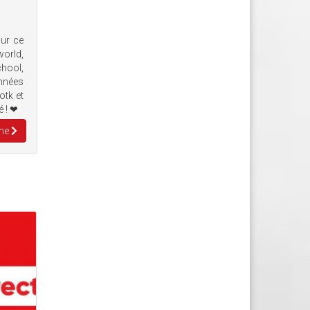
sur ce
world,
chool,
années
otk et
é ! ❤
ine