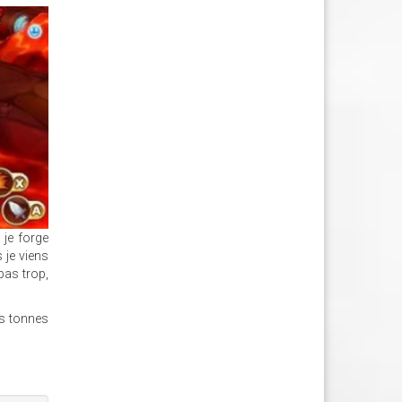
 je forge
 je viens
pas trop,
es tonnes