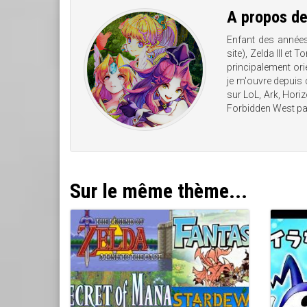
A propos d
Enfant des années 
site), Zelda III et
principalement ori
je m'ouvre depuis
sur LoL, Ark, Hori
Forbidden West pas
Sur le même thème...