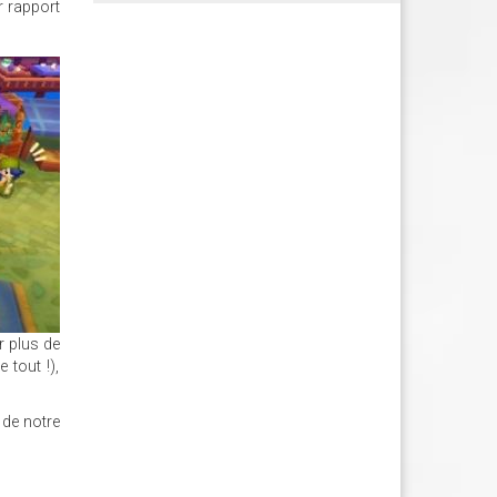
ar rapport
r plus de
tout !),
 de notre