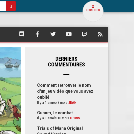
CONNEXION
SQUARE
SQUARE
SQUARE
SQUARE
SQUARE
FLUX
PALACE
PALACE
PALACE
PALACE
PALACE
RSS
SUR
SUR
SUR
SUR
SUR
DE
DISCORD
FACEBOOK
TWITTER
YOUTUBE
TWITCH
SQUARE
PALACE
DERNIERS
COMMENTAIRES
Comment retrouver le nom
d'un jeu vidéo que vous avez
oublié
Il y a 1 année 8 mois
JEAN
Gunnm, le combat
Il y a 1 année 10 mois
CHRIS
Trials of Mana Original