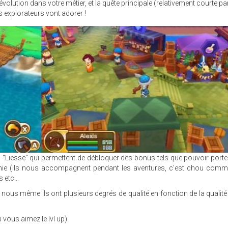
e évolution dans votre métier, et la quête principale (relativement courte p
s explorateurs vont adorer !
 "Liesse" qui permettent de débloquer des bonus tels que pouvoir porte
ie (ils nous accompagnent pendant les aventures, c'est chou comme 
etc...
nous même ils ont plusieurs degrés de qualité en fonction de la qualité
i vous aimez le lvl up)