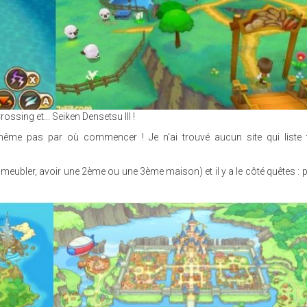
ossing et... Seiken Densetsu III !
 même pas par où commencer ! Je n'ai trouvé aucun site qui liste 
a meubler, avoir une 2ème ou une 3ème maison) et il y a le côté quêtes : p