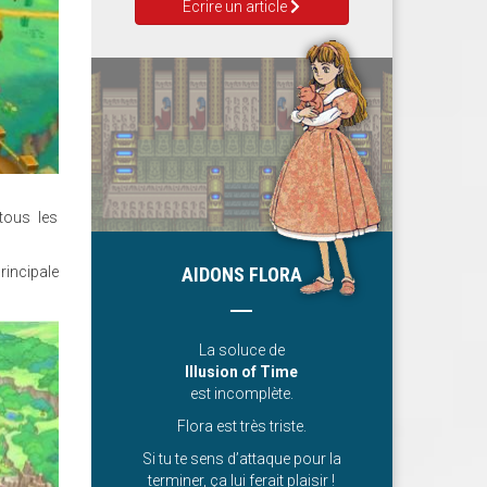
Ecrire un article
tous les
rincipale
AIDONS FLORA
La soluce de
Illusion of Time
est incomplète.
Flora est très triste.
Si tu te sens d’attaque pour la
terminer, ça lui ferait plaisir !