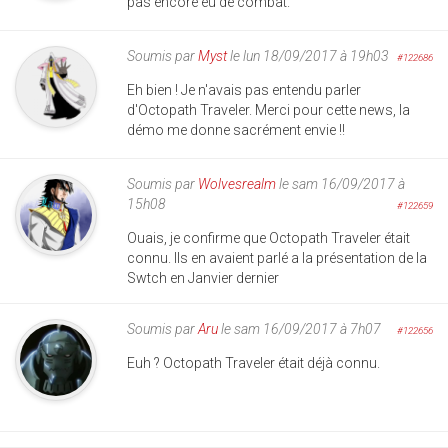
pas encore eu de combat.
Soumis par
Myst
le lun 18/09/2017 à 19h03
#122686
Eh bien ! Je n'avais pas entendu parler
d'Octopath Traveler. Merci pour cette news, la
démo me donne sacrément envie !!
Soumis par
Wolvesrealm
le sam 16/09/2017 à
15h08
#122659
Ouais, je confirme que Octopath Traveler était
connu. Ils en avaient parlé a la présentation de la
Swtch en Janvier dernier
Soumis par
Aru
le sam 16/09/2017 à 7h07
#122656
Euh ? Octopath Traveler était déjà connu.