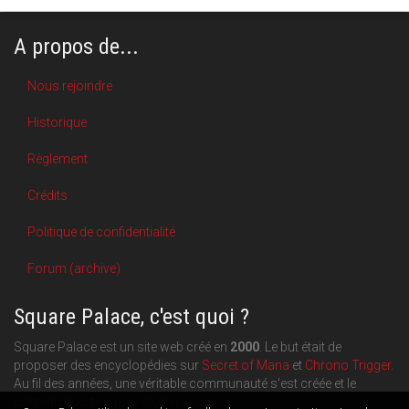
A propos de...
Nous rejoindre
Historique
Règlement
Crédits
Politique de confidentialité
Forum (archive)
Square Palace, c'est quoi ?
Square Palace est un site web créé en
2000
. Le but était de
proposer des encyclopédies sur
Secret of Mana
et
Chrono Trigger
.
Au fil des années, une véritable communauté s'est créée et le
contenu du site a pu s'étoffer.