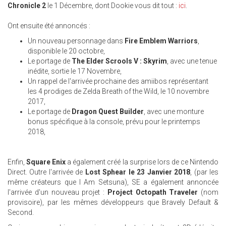
Chronicle 2
le 1 Décembre, dont Dookie vous dit tout :
ici
.
Ont ensuite été annoncés :
Un nouveau personnage dans
Fire Emblem Warriors
,
disponible le 20 octobre,
Le portage de
The Elder Scrools V : Skyrim
, avec une tenue
inédite, sortie le 17 Novembre,
Un rappel de l'arrivée prochaine des amiibos représentant
les 4 prodiges de Zelda Breath of the Wild, le 10 novembre
2017,
Le portage de
Dragon Quest Builder
, avec une monture
bonus spécifique à la console, prévu pour le printemps
2018,
Enfin,
Square Enix
a également créé la surprise lors de ce Nintendo
Direct. Outre l'arrivée de
Lost Sphear le 23 Janvier 2018
, (par les
même créateurs que I Am Setsuna), SE a également annoncée
l'arrivée d'un nouveau projet :
Project Octopath Traveler
(nom
provisoire), par les mêmes développeurs que Bravely Default &
Second.