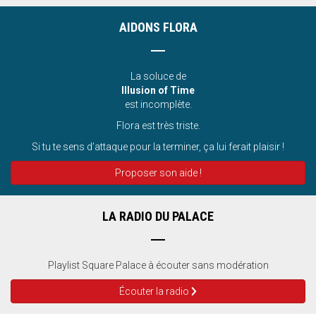
AIDONS FLORA
La soluce de
Illusion of Time
est incomplète.
Flora est très triste.
Si tu te sens d’attaque pour la terminer, ça lui ferait plaisir !
Proposer son aide !
LA RADIO DU PALACE
Playlist Square Palace à écouter sans modération
Écouter la radio