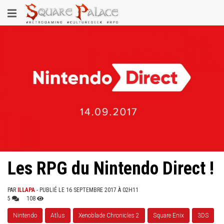
Aller
Toggle
au
contenu
navigation
principal
Les RPG du Nintendo Direct !
PAR
ILLAPA
- PUBLIÉ LE 16 SEPTEMBRE 2017 À 02H11
5
108
Nintendo
Atlus
Xenoblade Chronicles 2
Square Enix
3DS