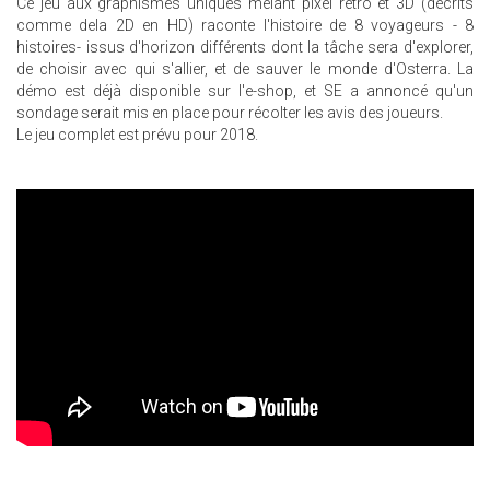
Ce jeu aux graphismes uniques melant pixel rétro et 3D (décrits
comme dela 2D en HD) raconte l'histoire de 8 voyageurs - 8
histoires- issus d'horizon différents dont la tâche sera d'explorer,
de choisir avec qui s'allier, et de sauver le monde d'Osterra. La
démo est déjà disponible sur l'e-shop, et SE a annoncé qu'un
sondage serait mis en place pour récolter les avis des joueurs.
Le jeu complet est prévu pour 2018.