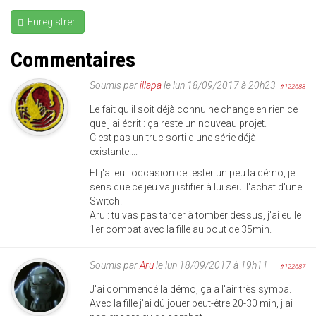
Enregistrer
Commentaires
Soumis par
illapa
le lun 18/09/2017 à 20h23
#122688
Le fait qu'il soit déjà connu ne change en rien ce
que j'ai écrit : ça reste un nouveau projet.
C'est pas un truc sorti d'une série déjà
existante....
Et j'ai eu l'occasion de tester un peu la démo, je
sens que ce jeu va justifier à lui seul l'achat d'une
Switch.
Aru : tu vas pas tarder à tomber dessus, j'ai eu le
1er combat avec la fille au bout de 35min.
Soumis par
Aru
le lun 18/09/2017 à 19h11
#122687
J'ai commencé la démo, ça a l'air très sympa.
Avec la fille j'ai dû jouer peut-être 20-30 min, j'ai