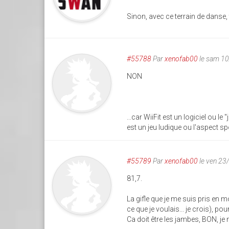
Sinon, avec ce terrain de danse, 
#55788
Par
xenofab00
le sam 1
NON
...car WiiFit est un logiciel ou l
est un jeu ludique ou l'aspect sp
#55789
Par
xenofab00
le ven 23
81,7.
La gifle que je me suis pris en 
ce que je voulais... je crois), po
Ca doit être les jambes, BON, je