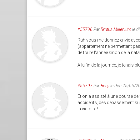
#55796
Par
Brutus Millenium
le d
Rah vous me donnez envie avec to
(appartement ne permettant pas de
de toute l'année sinon de la nat
A la fin de la journée, je tenais pl
#55797
Par
Benji
le dim 25/05/2
Et on a assisté à une course de fo
accidents, des dépassement sur u
la victoire !