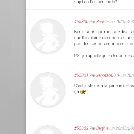
sujet ou t'es sérieux là?
#55800
Par
Benji
le lun 26/05/20
Ben disons que moi si je disais 
que Kovalainen a encore eu une 
pour les raisons énoncées ci-d
PS : je rappelle qu'en 6 courses 
#55801
Par
xenofab00
le lun 26
C'est juste de la taquinerie de b
ça
#55802
Par
Benji
le lun 26/05/20