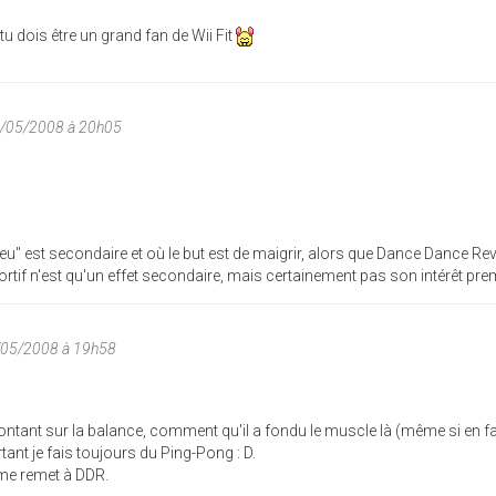
tu dois être un grand fan de Wii Fit
0/05/2008 à 20h05
e "jeu" est secondaire et où le but est de maigrir, alors que Dance Dance Re
ortif n'est qu'un effet secondaire, mais certainement pas son intérêt prem
/05/2008 à 19h58
montant sur la balance, comment qu'il a fondu le muscle là (même si en fai
urtant je fais toujours du Ping-Pong : D.
 me remet à DDR.