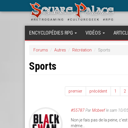
Aller
au
contenu
principal
ENCYCLOPÉDIES RPG
VIDÉOS
ARTICL
Forums
Autres
Récréation
Sports
Sports
premier
précédent
1
2
#55787
Par
Mcbeef
le sam 10/0
Non je fais pas de la peine, c'e
même...