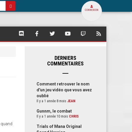
CONNEXION
SQUARE
SQUARE
SQUARE
SQUARE
SQUARE
FLUX
PALACE
PALACE
PALACE
PALACE
PALACE
RSS
SUR
SUR
SUR
SUR
SUR
DE
DISCORD
FACEBOOK
TWITTER
YOUTUBE
TWITCH
SQUARE
PALACE
DERNIERS
COMMENTAIRES
Comment retrouver le nom
d'un jeu vidéo que vous avez
oublié
Il y a 1 année 8 mois
JEAN
Gunnm, le combat
Il y a 1 année 10 mois
CHRIS
3 quand
Trials of Mana Original