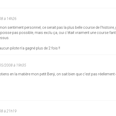
08 à 14h26
mon sentiment personnel, ce serait pas la plus belle course de l'histoire,
poisse pas possible, mais exclu ça, oui c'était vraiment une course fan
essus.
aucun pilote n'a gagné plus de 2 fois !!
/05/2008 à 19h35
éotiens en la matière mon petit Benji, on sait bien que c'est pas réelleme
08 à 21h19