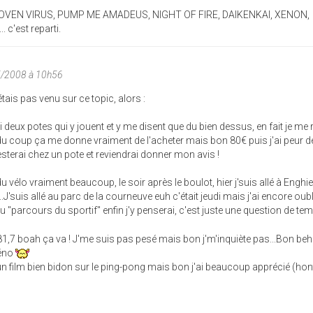
VEN VIRUS, PUMP ME AMADEUS, NIGHT OF FIRE, DAIKENKAI, XENON,
c'est reparti.
5/2008 à 10h56
tais pas venu sur ce topic, alors :
 J'ai deux potes qui y jouent et y me disent que du bien dessus, en fait je me
du coup ça me donne vraiment de l'acheter mais bon 80€ puis j'ai peur d
testerai chez un pote et reviendrai donner mon avis !
u vélo vraiment beaucoup, le soir après le boulot, hier j'suis allé à Enghie
..J'suis allé au parc de la courneuve euh c'était jeudi mais j'ai encore ou
 "parcours du sportif" enfin j'y penserai, c'est juste une question de t
81,7 boah ça va ! J'me suis pas pesé mais bon j'm'inquiète pas...Bon beh
Xéno
un film bien bidon sur le ping-pong mais bon j'ai beaucoup apprécié (hon