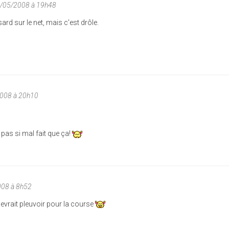
4/05/2008 à 19h48
ard sur le net, mais c'est drôle.
008 à 20h10
t pas si mal fait que ça!
008 à 8h52
evrait pleuvoir pour la course