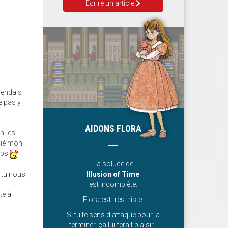
Ecrire un article
 rendais
e pas y
AIDONS FLORA
n-les-
blié mon
emps
La soluce de
 tu nous
Illusion of Time
est incomplète.
te à
Flora est très triste.
Si tu te sens d’attaque pour la
terminer, ça lui ferait plaisir !