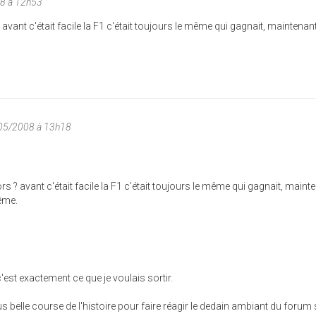
08 à 12h53
 avant c'était facile la F1 c'était toujours le même qui gagnait, maintenant
/05/2008 à 13h18
rs ? avant c'était facile la F1 c'était toujours le même qui gagnait, maint
ême.
est exactement ce que je voulais sortir.
us belle course de l'histoire pour faire réagir le dedain ambiant du forum 