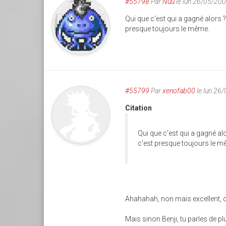
#55798
Par
Nuu
le lun 26/05/20
Qui que c'est qui a gagné alors ?
presque toujours le même.
#55799
Par
xenofab00
le lun 26
Citation
Qui que c'est qui a gagné alo
c'est presque toujours le m
Ahahahah, non mais excellent, c'
Mais sinon Benji, tu parles de pl