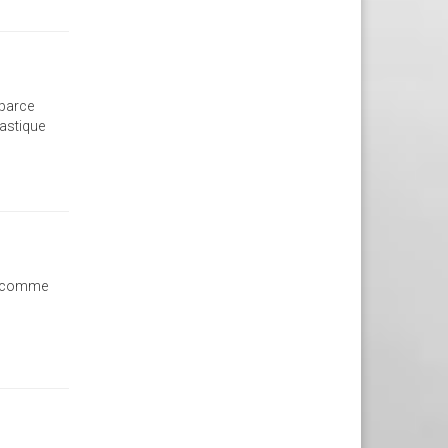
 parce
tastique
nt comme