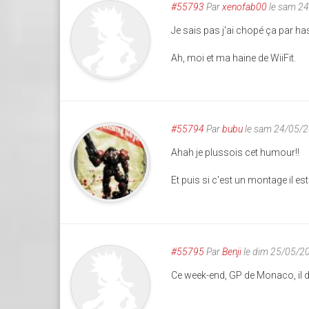
#55793
Par
xenofab00
le sam 2
Je sais pas j'ai chopé ça par has
Ah, moi et ma haine de WiiFit.
#55794
Par
bubu
le sam 24/05/2
Ahah je plussois cet humour!!
Et puis si c'est un montage il es
#55795
Par
Benji
le dim 25/05/2
Ce week-end, GP de Monaco, il d