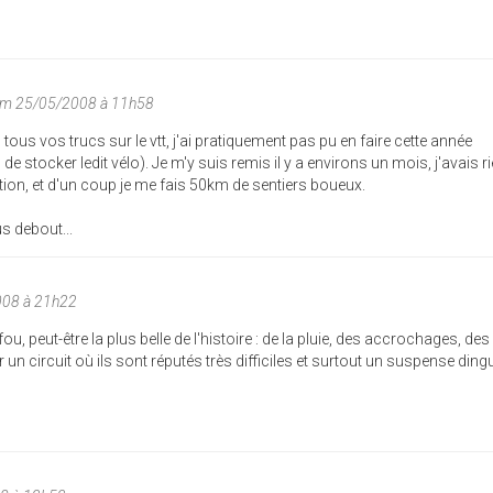
im 25/05/2008 à 11h58
us vos trucs sur le vtt, j'ai pratiquement pas pu en faire cette année
 stocker ledit vélo). Je m'y suis remis il y a environs un mois, j'avais ri
ation, et d'un coup je me fais 50km de sentiers boueux.
us debout...
008 à 21h22
u, peut-être la plus belle de l'histoire : de la pluie, des accrochages, des
n circuit où ils sont réputés très difficiles et surtout un suspense din