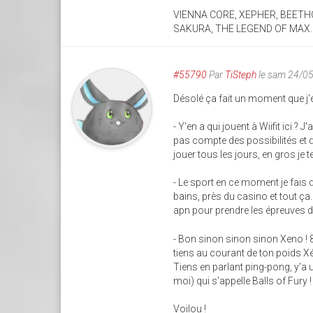
VIENNA CORE, XEPHER, BEETHO
SAKURA, THE LEGEND OF MAX.... 
#55790
Par
TiSteph
le sam 24/0
Désolé ça fait un moment que j'é
- Y'en a qui jouent à Wiifit ici ?
pas compte des possibilités et 
jouer tous les jours, en gros je 
- Le sport en ce moment je fais d
bains, près du casino et tout ça.
apn pour prendre les épreuves du
- Bon sinon sinon sinon Xeno ! 
tiens au courant de ton poids 
Tiens en parlant ping-pong, y'a 
moi) qui s'appelle Balls of Fury !
Voilou !