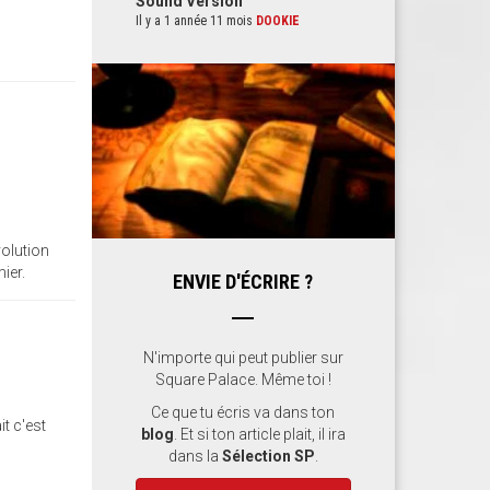
Sound Version
Il y a 1 année 11 mois
DOOKIE
volution
ier.
ENVIE D'ÉCRIRE ?
N'importe qui peut publier sur
Square Palace. Même toi !
Ce que tu écris va dans ton
t c'est
blog
. Et si ton article plait, il ira
dans la
Sélection SP
.