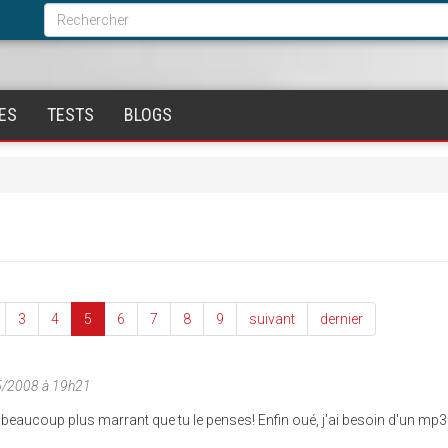
Formulaire
de
Rechercher
recherche
ES
TESTS
BLOGS
3
4
5
6
7
8
9
suivant
dernier
5/2008 à 19h21
st beaucoup plus marrant que tu le penses! Enfin oué, j'ai besoin d'un mp