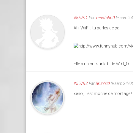
#55791
Par
xenofab00
le sam 2
Ah, WiiFit, tu parles de ça:
Elle a un cul sur le bide hé O_O
#55792
Par
Brunhild
le sam 24/0
xeno, il est moche ce montage ! en