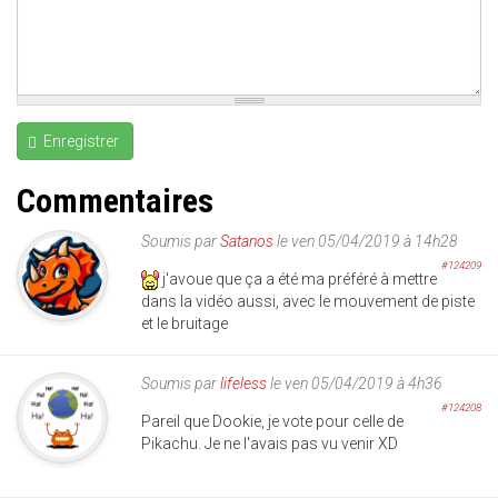
Enregistrer
Commentaires
Soumis par
Satanos
le ven 05/04/2019 à 14h28
#124209
j'avoue que ça a été ma préféré à mettre
dans la vidéo aussi, avec le mouvement de piste
et le bruitage
Soumis par
lifeless
le ven 05/04/2019 à 4h36
#124208
Pareil que Dookie, je vote pour celle de
Pikachu. Je ne l'avais pas vu venir XD