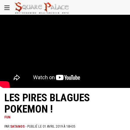
Aller
Toggle
au
contenu
navigation
principal
LES PIRES BLAGUES
POKEMON !
FUN
PAR
SATANOS
- PUBLIÉ LE 01 AVRIL 2019 À 18H35