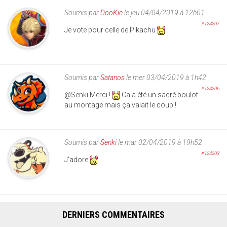
Soumis par
DooKie
le jeu 04/04/2019 à 12h01
#124207
Je vote pour celle de Pikachu
Soumis par
Satanos
le mer 03/04/2019 à 1h42
#124206
@Senki Merci !
Ca a été un sacré boulot
au montage mais ça valait le coup !
Soumis par
Senki
le mar 02/04/2019 à 19h52
#124203
J'adore
DERNIERS COMMENTAIRES