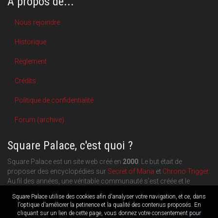
A propos de...
Nous rejoindre
Historique
Règlement
Crédits
Politique de confidentialité
Forum (archive)
Square Palace, c'est quoi ?
Square Palace est un site web créé en
2000
. Le but était de
proposer des encyclopédies sur
Secret of Mana
et
Chrono Trigger
.
Au fil des années, une véritable communauté s'est créée et le
contenu du site a pu s'étoffer.
Square Palace utilise des cookies afin d'analyser votre navigation, et ce, dans
Aujourd'hui, Square Palace c'est aussi une plateforme de blogging
l'optique d'améliorer la petinence et la qualité des contenus proposés. En
cliquant sur un lien de cette page, vous donnez votre consentement pour
orientée
RPG
,
Retrogaming
et
culture geek
: chacun publie ce