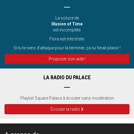
La soluce de
Illusion of Time
est incomplète.
Flora est très triste.
Si tu te sens d’attaque pour la terminer, ça lui ferait plaisir !
Proposer son aide !
LA RADIO DU PALACE
Playlist Square Palace à écouter sans modération
Écouter la radio