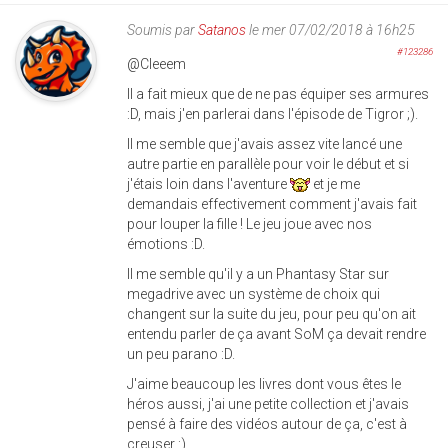
Soumis par
Satanos
le mer 07/02/2018 à 16h25
#123286
@Cleeem
Il a fait mieux que de ne pas équiper ses armures
:D, mais j'en parlerai dans l'épisode de Tigror ;).
Il me semble que j'avais assez vite lancé une
autre partie en parallèle pour voir le début et si
j'étais loin dans l'aventure
et je me
demandais effectivement comment j'avais fait
pour louper la fille ! Le jeu joue avec nos
émotions :D.
Il me semble qu'il y a un Phantasy Star sur
megadrive avec un système de choix qui
changent sur la suite du jeu, pour peu qu'on ait
entendu parler de ça avant SoM ça devait rendre
un peu parano :D.
J'aime beaucoup les livres dont vous êtes le
héros aussi, j'ai une petite collection et j'avais
pensé à faire des vidéos autour de ça, c'est à
creuser :).