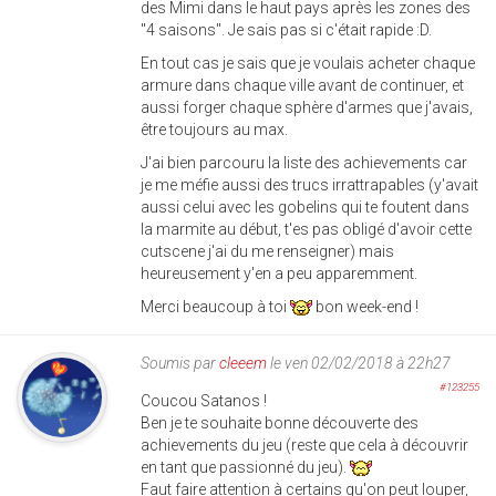
des Mimi dans le haut pays après les zones des
"4 saisons". Je sais pas si c'était rapide :D.
En tout cas je sais que je voulais acheter chaque
armure dans chaque ville avant de continuer, et
aussi forger chaque sphère d'armes que j'avais,
être toujours au max.
J'ai bien parcouru la liste des achievements car
je me méfie aussi des trucs irrattrapables (y'avait
aussi celui avec les gobelins qui te foutent dans
la marmite au début, t'es pas obligé d'avoir cette
cutscene j'ai du me renseigner) mais
heureusement y'en a peu apparemment.
Merci beaucoup à toi
bon week-end !
Soumis par
cleeem
le ven 02/02/2018 à 22h27
#123255
Coucou Satanos !
Ben je te souhaite bonne découverte des
achievements du jeu (reste que cela à découvrir
en tant que passionné du jeu).
Faut faire attention à certains qu'on peut louper,