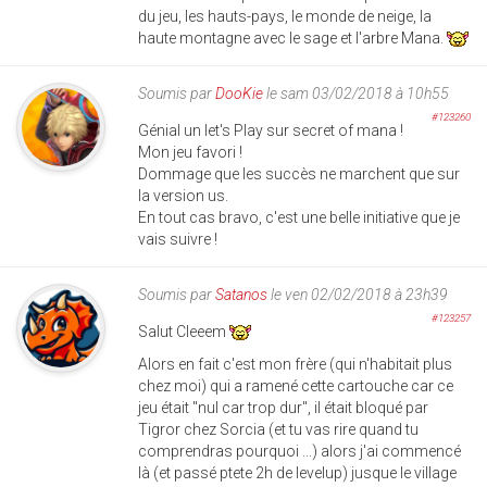
du jeu, les hauts-pays, le monde de neige, la
haute montagne avec le sage et l'arbre Mana.
Soumis par
DooKie
le sam 03/02/2018 à 10h55
#123260
Génial un let's Play sur secret of mana !
Mon jeu favori !
Dommage que les succès ne marchent que sur
la version us.
En tout cas bravo, c'est une belle initiative que je
vais suivre !
Soumis par
Satanos
le ven 02/02/2018 à 23h39
#123257
Salut Cleeem
Alors en fait c'est mon frère (qui n'habitait plus
chez moi) qui a ramené cette cartouche car ce
jeu était "nul car trop dur", il était bloqué par
Tigror chez Sorcia (et tu vas rire quand tu
comprendras pourquoi ...) alors j'ai commencé
là (et passé ptete 2h de levelup) jusque le village