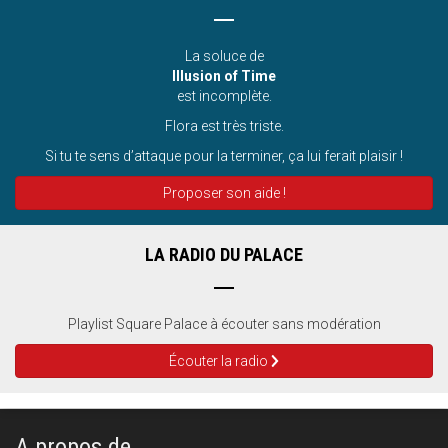
La soluce de
Illusion of Time
est incomplète.
Flora est très triste.
Si tu te sens d’attaque pour la terminer, ça lui ferait plaisir !
Proposer son aide !
LA RADIO DU PALACE
Playlist Square Palace à écouter sans modération
Écouter la radio
A propos de...