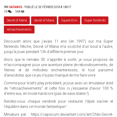
PAR
SATANOS
- PUBLIÉ LE 02 FÉVRIER 2018 À 18H17
10
568
Secret of Mana
Secret of Mana
Square Enix
Super Nintendo
retroachievements
Découvert alors que j'avais 11 ans (en 1997) sur ma Super
Nintendo fétiche, Secret of Mana m'a scotché d'un bout à l'autre,
jusqu'à jouer pendant 13h d'affilée le premier jour.
Alors que le remake 3D s'apprête à sortir, je vous propose de
m'accompagner pour une aventure pleine de rebondissements, de
féeries et de mélodies enchanteresses, le tout parsemé
d'anecdotes que ce jeu n'a pas manqué de me faire vivre.
Comme pour le let's play précédent, je joue avec un émulateur doté
de "retroachievements" et cette fois ci j'essaierai d'avoir 100 %
d'entre eux, en mode hardcore (pas de save states !).
Rendez-vous chaque vendredi pour restaurer l'épée sacrée et
l'équilibre dans ce monde fantastique !
Miniature par : https://capsicum.deviantart.com/art/Chibi-Secret-