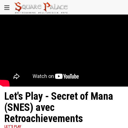
Aller
Toggle
au
contenu
navigation
principal
Let's Play - Secret of Mana
(SNES) avec
Retroachievements
LET'S PLAY