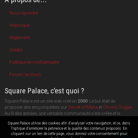
Nous rejoindre
Historique
Règlement
Crédits
Politique de confidentialité
Forum (archive)
Square Palace, c'est quoi ?
Square Palace est un site web créé en
2000
. Le but était de
proposer des encyclopédies sur
Secret of Mana
et
Chrono Trigger
.
Au fil des années, une véritable communauté s'est créée et le
contenu du site a pu s'étoffer.
Square Palace utilise des cookies afin d'analyser votre navigation, et ce, dans
Aujourd'hui, Square Palace c'est aussi une plateforme de blogging
l'optique d'améliorer la petinence et la qualité des contenus proposés. En
cliquant sur un lien de cette page, vous donnez votre consentement pour
orientée
RPG
,
Retrogaming
et
culture geek
: chacun publie ce