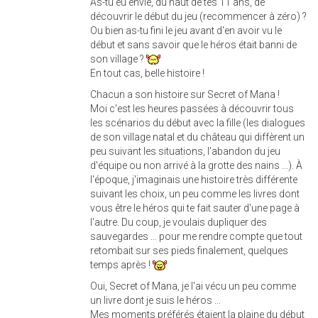
As-tu eu envie, du haut de tes 11 ans, de
découvrir le début du jeu (recommencer à zéro) ?
Ou bien as-tu fini le jeu avant d'en avoir vu le
début et sans savoir que le héros était banni de
son village ?
En tout cas, belle histoire !
Chacun a son histoire sur Secret of Mana !
Moi c'est les heures passées à découvrir tous
les scénarios du début avec la fille (les dialogues
de son village natal et du château qui diffèrent un
peu suivant les situations, l'abandon du jeu
d'équipe ou non arrivé à la grotte des nains ...). À
l'époque, j'imaginais une histoire très différente
suivant les choix, un peu comme les livres dont
vous être le héros qui te fait sauter d'une page à
l'autre. Du coup, je voulais dupliquer des
sauvegardes ... pour me rendre compte que tout
retombait sur ses pieds finalement, quelques
temps après !
Oui, Secret of Mana, je l'ai vécu un peu comme
un livre dont je suis le héros ...
Mes moments préférés étaient la plaine du début