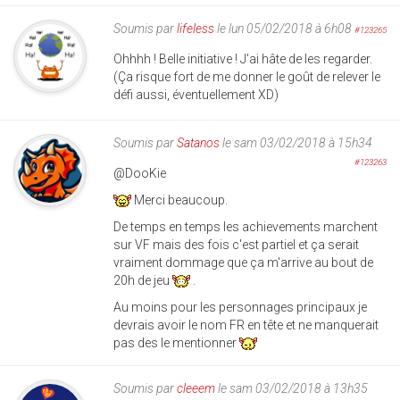
Soumis par
lifeless
le lun 05/02/2018 à 6h08
#123265
Ohhhh ! Belle initiative ! J'ai hâte de les regarder.
(Ça risque fort de me donner le goût de relever le
défi aussi, éventuellement XD)
Soumis par
Satanos
le sam 03/02/2018 à 15h34
#123263
@DooKie
Merci beaucoup.
De temps en temps les achievements marchent
sur VF mais des fois c'est partiel et ça serait
vraiment dommage que ça m'arrive au bout de
20h de jeu
.
Au moins pour les personnages principaux je
devrais avoir le nom FR en tête et ne manquerait
pas des le mentionner
Soumis par
cleeem
le sam 03/02/2018 à 13h35