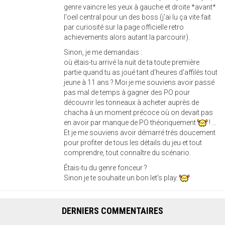
genre vaincre les yeux à gauche et droite *avant*
l'oeil central pour un des boss (j'ai lu ça vite fait
par curiosité sur la page officielle retro
achievements alors autant la parcourir).
Sinon, je me demandais :
où étais-tu arrivé la nuit de ta toute première
partie quand tu as joué tant d'heures d'affilés tout
jeune à 11 ans ? Moi je me souviens avoir passé
pas mal de temps à gagner des PO pour
découvrir les tonneaux à acheter auprès de
chacha à un moment précoce où on devait pas
en avoir par manque de PO théoriquement
! ...
Et je me souviens avoir démarré très doucement
pour profiter de tous les détails du jeu et tout
comprendre, tout connaître du scénario.
Étais-tu du genre fonceur ?
Sinon je te souhaite un bon let's play.
DERNIERS COMMENTAIRES