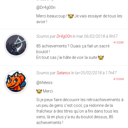
@Dr4g00n
Merci beaucoup !
Je vais essayer de tous les
avoir !
Soumis par
Dr4g00n
le mar 06/02/2018 à 9h57
#123280
85 achievements ? Ouais ça fait un sacré
boulot !
En tout cas j'ai hâte de voir la suite
Soumis par
Satanos
le lun 05/02/2018 à 17h47
#123268
@lifeless
Merci
Si je peux faire découvrir les retroachievements à
un peu de gens c'est cool, ça redonne de la
fraîcheur à des titres qu'on a fini dans tous les
sens, là en plus y'a eu du boulot dessus, 85
achievements !