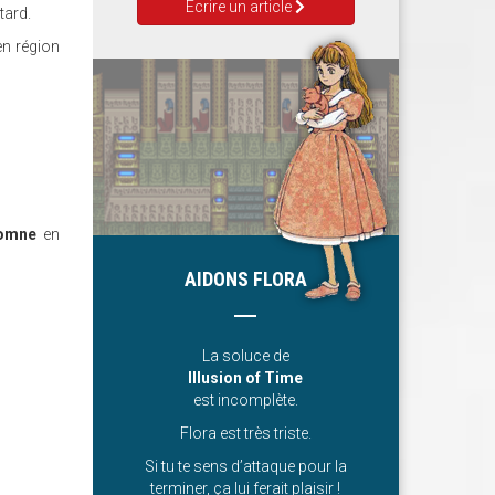
Ecrire un article
tard.
en région
tomne
en
AIDONS FLORA
La soluce de
Illusion of Time
est incomplète.
Flora est très triste.
Si tu te sens d’attaque pour la
terminer, ça lui ferait plaisir !