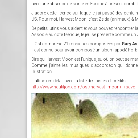
avec une absence de sortie en Europe à présent comblé
J'adore cette licence sur laquelle j'ai passé des centa
US. Pour moi, Harvest Moon, c'est Zelda (animaux) & Ma
De petits lutins vous aident et vous pouvez rencontrer la
Associé au côté féerique, le jeu se présente comme un Z
L'Ost comprend 21 musiques composées par
Gary As
Il est connu pour avoir composé un album appelé Forbi
Dire qu'Harvest Moon est l'unique jeu où on peut se mar
Comme j'aime les musiques d'accordéon qui donnen
illustration.
L'album en détail avec la liste des pistes et crédits :
http://www.nautiljon.com/ost/harvest+moon+-+save+
HARVEST_MOON_FARM.JP