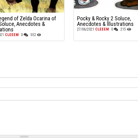
egend of Zelda Ocarina of
Pocky & Rocky 2 Soluce,
Soluce, Anecdotes &
Anecdotes & Illustrations
rations
27/06/2021
CLEEEM
0
215
021
CLEEEM
0
552