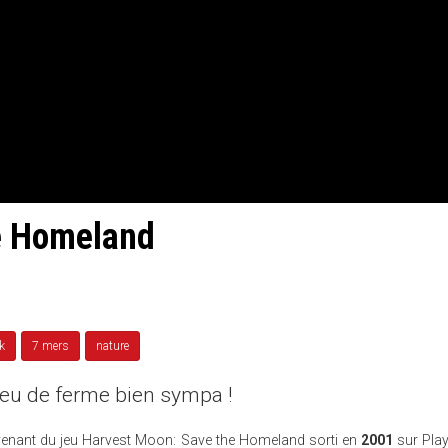
e Homeland
k
7 mers
nature
u de ferme bien sympa !
ovenant du jeu Harvest Moon: Save the Homeland sorti en
2001
sur Play