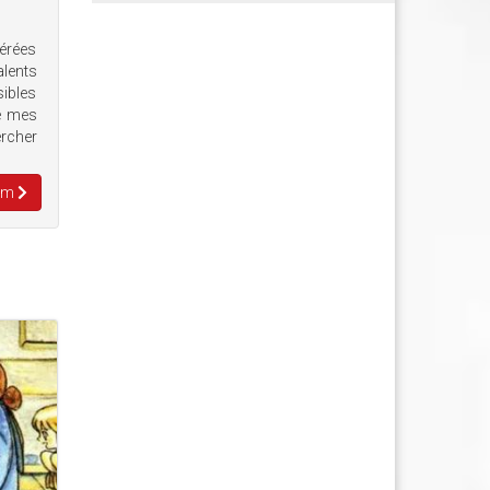
érées
alents
sibles
de mes
ercher
eem