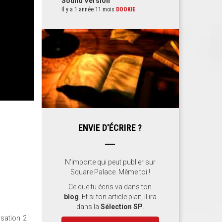
Sound Version
Il y a 1 année 11 mois
DOOKIE
ENVIE D'ÉCRIRE ?
N'importe qui peut publier sur
Square Palace. Même toi !
Ce que tu écris va dans ton
blog
. Et si ton article plait, il ira
dans la
Sélection SP
.
sation 2