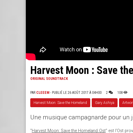
Harvest Moon : Save th
ORIGINAL SOUNDTRACK
PAR
CLEEEM
- PUBLIÉ LE 26 AOÛT 2017 À 04H00
2
108
Harvest Moon: Save the Homeland
Gary Ashiya
Artwor
Une musique campagnarde pour un je
"
Harvest Moon: Save the Homeland Ost
" est l'Ost pr