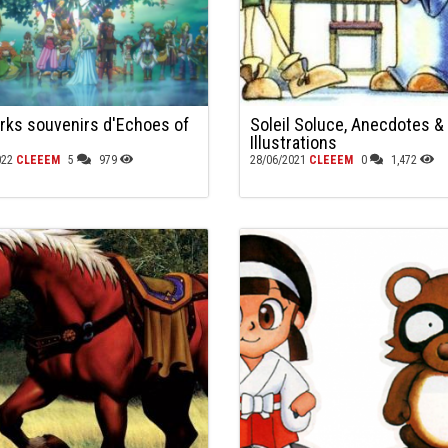
rks souvenirs d'Echoes of
Soleil Soluce, Anecdotes &
Illustrations
022
CLEEEM
5
979
28/06/2021
CLEEEM
0
1,472