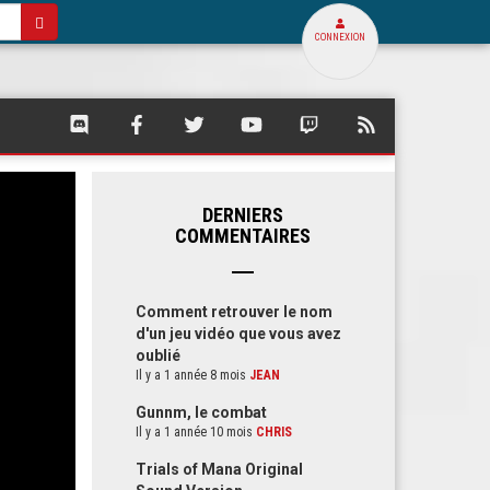
CONNEXION
SQUARE
SQUARE
SQUARE
SQUARE
SQUARE
FLUX
PALACE
PALACE
PALACE
PALACE
PALACE
RSS
SUR
SUR
SUR
SUR
SUR
DE
DISCORD
FACEBOOK
TWITTER
YOUTUBE
TWITCH
SQUARE
PALACE
DERNIERS
COMMENTAIRES
Comment retrouver le nom
d'un jeu vidéo que vous avez
oublié
Il y a 1 année 8 mois
JEAN
Gunnm, le combat
Il y a 1 année 10 mois
CHRIS
Trials of Mana Original