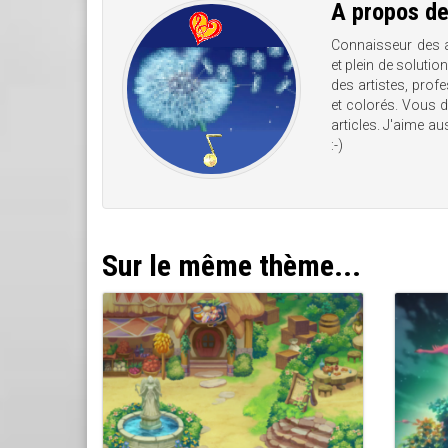
A propos d
Connaisseur des 
et plein de solutio
des artistes, prof
et colorés. Vous d
articles. J'aime a
:-)
Sur le même thème...