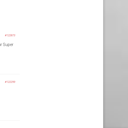
#122873
sur Super
#122299