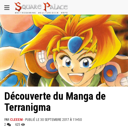
Aller
Toggle
au
contenu
navigation
principal
Découverte du Manga de
Terranigma
PAR
CLEEEM
- PUBLIÉ LE 30 SEPTEMBRE 2017 À 11H50
2
625