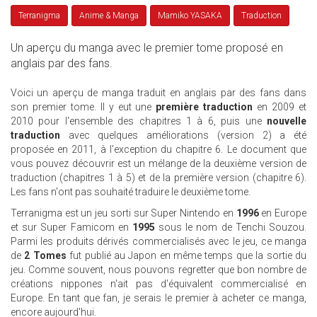
Terranigma
Anime & Manga
Mamiko YASAKA
Traduction
Un aperçu du manga avec le premier tome proposé en
anglais par des fans.
Voici un aperçu de manga traduit en anglais par des fans dans
son premier tome. Il y eut une
première traduction
en 2009 et
2010 pour l'ensemble des chapitres 1 à 6, puis une
nouvelle
traduction
avec quelques améliorations (version 2) a été
proposée en 2011, à l'exception du chapitre 6. Le document que
vous pouvez découvrir est un mélange de la deuxième version de
traduction (chapitres 1 à 5) et de la première version (chapitre 6).
Les fans n'ont pas souhaité traduire le deuxième tome.
Terranigma est un jeu sorti sur Super Nintendo en
1996
en Europe
et sur Super Famicom en
1995
sous le nom de Tenchi Souzou.
Parmi les produits dérivés commercialisés avec le jeu, ce manga
de
2 Tomes
fut publié au Japon en même temps que la sortie du
jeu. Comme souvent, nous pouvons regretter que bon nombre de
créations nippones n'ait pas d'équivalent commercialisé en
Europe. En tant que fan, je serais le premier à acheter ce manga,
encore aujourd'hui.