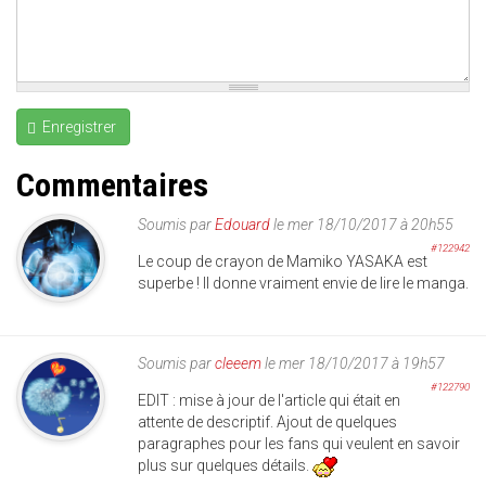
Enregistrer
Commentaires
Soumis par
Edouard
le mer 18/10/2017 à 20h55
#122942
Le coup de crayon de Mamiko YASAKA est
superbe ! Il donne vraiment envie de lire le manga.
Soumis par
cleeem
le mer 18/10/2017 à 19h57
#122790
EDIT : mise à jour de l'article qui était en
attente de descriptif. Ajout de quelques
paragraphes pour les fans qui veulent en savoir
plus sur quelques détails.