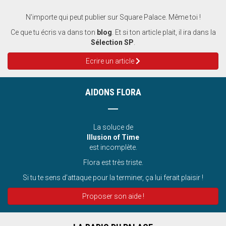
N'importe qui peut publier sur Square Palace. Même toi !
Ce que tu écris va dans ton
blog
. Et si ton article plait, il ira dans la
Sélection SP
.
Ecrire un article
AIDONS FLORA
La soluce de
Illusion of Time
est incomplète.
Flora est très triste.
Si tu te sens d’attaque pour la terminer, ça lui ferait plaisir !
Proposer son aide !