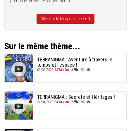
prends le temps de rechercher :-)
Aller sur le blog de cleeem
Sur le même thème...
TERRANIGMA : Aventure à travers le
temps et l'espace !
03/02/2023
SATANOS
3
621
TERRANIGMA : Secrets et Héritages !
27/01/2023
SATANOS
7
667