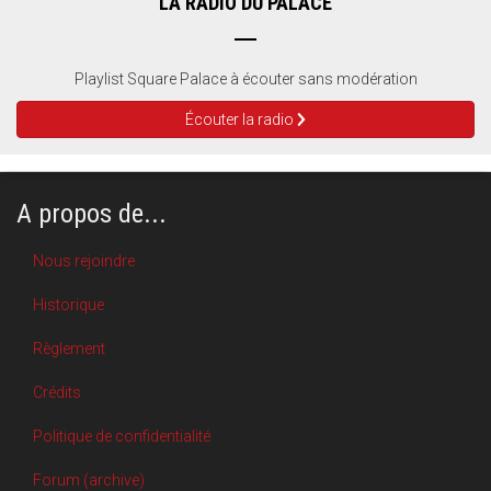
LA RADIO DU PALACE
Playlist Square Palace à écouter sans modération
Écouter la radio
A propos de...
Nous rejoindre
Historique
Règlement
Crédits
Politique de confidentialité
Forum (archive)