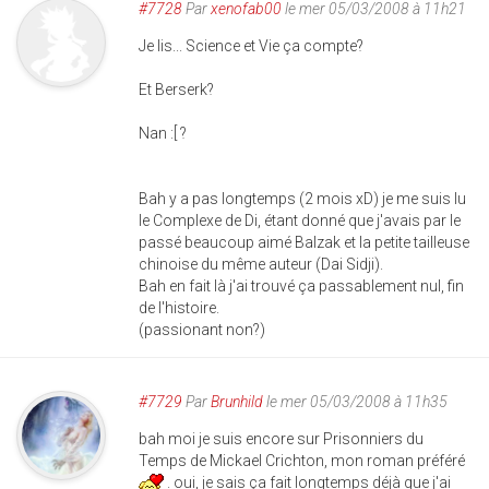
#7728
Par
xenofab00
le mer 05/03/2008 à 11h21
Je lis... Science et Vie ça compte?
Et Berserk?
Nan :[ ?
Bah y a pas longtemps (2 mois xD) je me suis lu
le Complexe de Di, étant donné que j'avais par le
passé beaucoup aimé Balzak et la petite tailleuse
chinoise du même auteur (Dai Sidji).
Bah en fait là j'ai trouvé ça passablement nul, fin
de l'histoire.
(passionant non?)
#7729
Par
Brunhild
le mer 05/03/2008 à 11h35
bah moi je suis encore sur Prisonniers du
Temps de Mickael Crichton, mon roman préféré
. oui, je sais ça fait longtemps déjà que j'ai