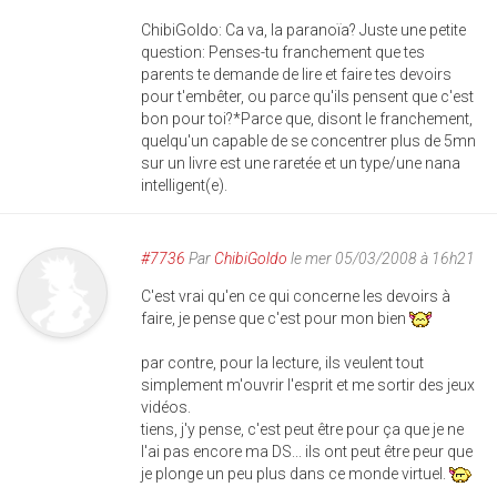
ChibiGoldo: Ca va, la paranoïa? Juste une petite
question: Penses-tu franchement que tes
parents te demande de lire et faire tes devoirs
pour t'embêter, ou parce qu'ils pensent que c'est
bon pour toi?*Parce que, disont le franchement,
quelqu'un capable de se concentrer plus de 5mn
sur un livre est une raretée et un type/une nana
intelligent(e).
#7736
Par
ChibiGoldo
le mer 05/03/2008 à 16h21
C'est vrai qu'en ce qui concerne les devoirs à
faire, je pense que c'est pour mon bien
par contre, pour la lecture, ils veulent tout
simplement m'ouvrir l'esprit et me sortir des jeux
vidéos.
tiens, j'y pense, c'est peut être pour ça que je ne
l'ai pas encore ma DS... ils ont peut être peur que
je plonge un peu plus dans ce monde virtuel.