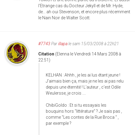
l'Etrange cas du Docteur Jekyll et de Mr. Hyde,
de... ah oui Stevenson, et encore plus récemment
le Nain Noir de Walter Scott.
#7743
Par
illapa
le sam 15/03/2008 à 22h21
Citation
(Elenna le Vendredi 14 Mars 2008 à
22:51)
KELHAN : Ahhh , je les ai lus étant jeune !
J'aimais bien ça, mais je ne les ai pas relu
depuis une éternité ! L'auteur , c'est Odile
Weulersse, je crois ....
ChibiGoldo : Et si tu essayais les
bouquins hors "littérature" ? Je sais pas ,
comme "Les contes de la Rue Broca " ,
par exemple ?