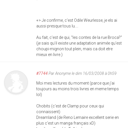
+> Je confirme, c'est Odile Weurlesse, je els ai
aussi presque tous lu....
Au fait, c'est de qui, "les contes de la rue Broca?"
(je sais qu'il existe une adaptation animée qu'est
choupi-mignon tout plein, mais ca doit etre
mieux en livre.)
#7744
Par
Anonyme
le dim 16/03/2008 à 0h59
Moi mes lectures du moment (parce que j'ai
toujours au moins trois livres en meme temps
lol)
Chobits (c'est de Clamp pour ceux qui
connaissent)
Dreamland (de Reno Lemaire excellent serie en
plus c'est un manga français xD)