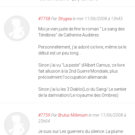
#7758
Par
Strygea
le mer 11/06/2008 à 13h43
Moi je vien juste de finir le roman " Le sang des
Ténèbres" de Catherine Audières.
Personnellement, j'ai adoré ce livre, même se le
début est un peu long...
Sinon j'ai vu "La peste" d'Albert Camus, ce livre
fait allusion à la 2nd Guerre Mondiale, plus
précisément l'occupation allemande.
Sinon j'ai lu les 3 Diablo(Loi du Sang/ Le sentier
de la damnation/Le royaume des Ombres)
#7759
Par
Brutus Millenium
le mer 11/06/2008 à
23h04
Je suis sur Les guerriers du silence. La plume