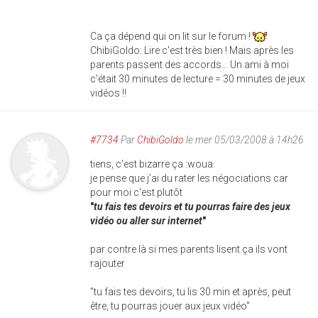
Ca ça dépend qui on lit sur le forum !
ChibiGoldo: Lire c'est très bien ! Mais après les
parents passent des accords... Un ami à moi
c'était 30 minutes de lecture = 30 minutes de jeux
vidéos !!
#7734
Par
ChibiGoldo
le mer 05/03/2008 à 14h26
tiens, c'est bizarre ça :woua:
je pense que j'ai du rater les négociations car
pour moi c'est plutôt
"
tu fais tes devoirs et tu pourras faire des jeux
vidéo ou aller sur internet
"
par contre là si mes parents lisent ça ils vont
rajouter
"tu fais tes devoirs, tu lis 30 min et après, peut
être, tu pourras jouer aux jeux vidéo"