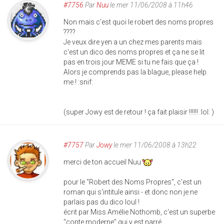
#7756
Par
Nuu
le mer 11/06/2008 à 11h46
Non mais c'est quoi le robert des noms propres
????
Je veux dire yen a un chez mes parents mais
c'est un dico des noms propres et ça ne se lit
pas en trois jour MEME si tu ne fais que ça !
Alors je comprends pas la blague, please help
me ! :snif:
(super Jowy est de retour ! ça fait plaisir !!!!!! :lol: )
#7757
Par
Jowy
le mer 11/06/2008 à 13h22
merci de ton accueil Nuu
pour le "Robert des Noms Propres", c'est un
roman qui s'intitule ainsi - et donc non je ne
parlais pas du dico loul !
écrit par Miss Amélie Nothomb, c'est un superbe
"conte moderne" qui y est narré.