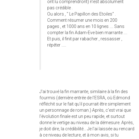
ont lu comprendront) n'est absolument
pas crédible .
Ou alors , " Le Papillon des Etoiles" .
Comment résumer une mois en 200
pages , et 1000 ans en 10 lignes .... Sans
compter la fin Adam-Eve bien marrante ....
Et puis, il finit par rabacher , ressasser ,
répéter .....
J'ai trouvé la fin marrante, similaire à la fin des
fourmis (dernière entrée de l'ESRA, où Edmond
réfléchit sur le fait qu'il pourrait être simplement
un personnage de roman.) Après, c'est vrai que
l'évolution finale est un peu rapide, et surtout
donne le vertige au niveau de la démesure. Après,
je doit dire, la crédibilité... Je l'ai laissée au rencard
à ce niveau de lecture, et à mon avis, si tu