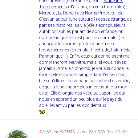
spécial. Elle a (entre autres) écrit :
Stupeur et
Tremblements
(d'ailleurs, on en a fait un film) ;
Mercure
;
Le Robert des Noms Propres
... etc...
C'est un auteur (une auteure ?) assez étrange, de
part ses histoires, sa vie (elle a écrit plusieurs
autobiographies parlant de son enfance, on
comprend qu'elle n'est pas très normale...) et
aussi par les noms qu'elle donne à ses
héros/héroïnes (Exemple : Plectrude, Palamède,
Pannonique... ). Enfin, ceux qui connaissent me
comprendront peut-être, mais, si vous n'avez
jamais lu Amélie Nothomb, je vous la conseille
(son style est assez simple dans l'ensemble,
bien qu'elle est un vocabulaire riche et diversifié,
ce qui la rend encore plus intéressante, à mon
avis). Elle à longtemps vécu au Japon, ce qui
nous en apprend un peu plus sur le pays du
soleil levant vu par les occidentaux.
#7751
Par
KELHAN
le mer 26/03/2008 à 11h47