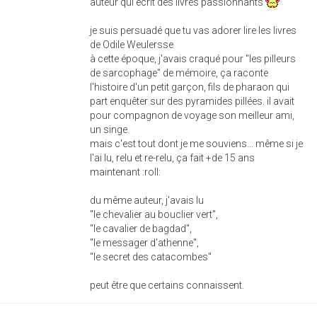
auteur qui écrit des livres passionnants
je suis persuadé que tu vas adorer lire les livres
de Odile Weulersse
à cette époque, j'avais craqué pour "les pilleurs
de sarcophage" de mémoire, ça raconte
l'histoire d'un petit garçon, fils de pharaon qui
part enquêter sur des pyramides pillées. il avait
pour compagnon de voyage son meilleur ami,
un singe.
mais c'est tout dont je me souviens... même si je
l'ai lu, relu et re-relu, ça fait +de 15 ans
maintenant :roll:
du même auteur, j'avais lu
"le chevalier au bouclier vert",
"le cavalier de bagdad",
"le messager d'athenne",
"le secret des catacombes"
peut être que certains connaissent.