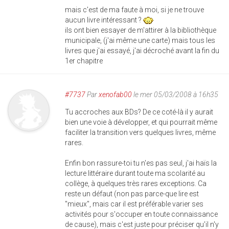
mais c'est de ma faute à moi, si je ne trouve
aucun livre intéressant ?
ils ont bien essayer de m'attirer à la bibliothèque
municipale, (j'ai même une carte) mais tous les
livres que j'ai essayé, j'ai décroché avant la fin du
1er chapitre
#7737
Par
xenofab00
le mer 05/03/2008 à 16h35
Tu accroches aux BDs? De ce coté-là il y aurait
bien une voie à développer, et qui pourrait même
faciliter la transition vers quelques livres, même
rares.
Enfin bon rassure-toi tu n'es pas seul, j'ai haïs la
lecture littéraire durant toute ma scolarité au
collège, à quelques très rares exceptions. Ca
reste un défaut (non pas parce-que lire est
"mieux", mais car il est préférable varier ses
activités pour s'occuper en toute connaissance
de cause), mais c'est juste pour préciser qu'il n'y