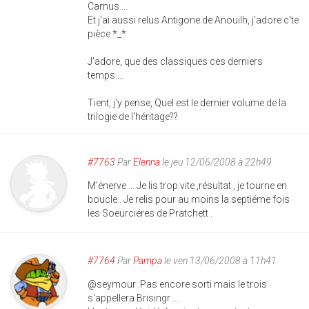
Camus....
Et j'ai aussi relus Antigone de Anouilh, j'adore c'te
pièce *_*
J'adore, que des classiques ces derniers
temps....
Tient, j'y pense, Quel est le dernier volume de la
trilogie de l'héritage??
#7763
Par
Elenna
le jeu 12/06/2008 à 22h49
M'énerve ... Je lis trop vite ,résultat , je tourne en
boucle . Je relis pour au moins la septiéme fois
les Soeurciéres de Pratchett .
#7764
Par
Pampa
le ven 13/06/2008 à 11h41
@seymour :Pas encore sorti mais le trois
s'appellera Brisingr ...