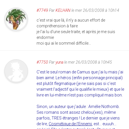
#7749
Par
KELHAN
le mer 26/03/2008 à 10h14
c'est vrai que là, il n'y a aucun effort de
compréhension à faire
je l'ai lu d'une seule traite, et après je me suis
endormie
moi qui ai le sommeil difficile...
#7750
Par
yuna
le mer 26/03/2008 à 10h45
C'est le seul roman de Camus que j'ai lu mais j'ai
bien aimé. Le héros (enfin personnage principal)
est plutôt flegmatique (je ne sais pas si c'est
vraiment l'adjectif qui le qualifie le mieux) et que le
livre en lui-même n'est pas compliqué mais bon.
Sinon, un auteur que j'adule : Amélie Nothomb.
Ses romans sont assez chelou(xes), même
parfois, TRES étranges ! Le dernier que je viens
de lire,
Cosmétique de l'Ennemi
, est... euuuh...