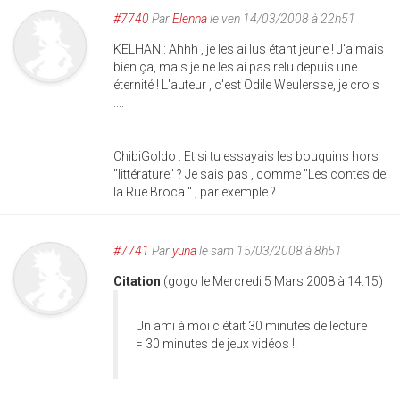
#7740
Par
Elenna
le ven 14/03/2008 à 22h51
KELHAN : Ahhh , je les ai lus étant jeune ! J'aimais
bien ça, mais je ne les ai pas relu depuis une
éternité ! L'auteur , c'est Odile Weulersse, je crois
....
ChibiGoldo : Et si tu essayais les bouquins hors
"littérature" ? Je sais pas , comme "Les contes de
la Rue Broca " , par exemple ?
#7741
Par
yuna
le sam 15/03/2008 à 8h51
Citation
(gogo le Mercredi 5 Mars 2008 à 14:15)
Un ami à moi c'était 30 minutes de lecture
= 30 minutes de jeux vidéos !!