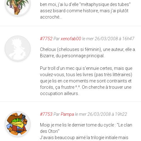
ben moi, j'ai lu d'elle "métaphysique des tubes"
assez bisard comme histoire, mais j'ai plutôt
accroché...
#7752
Par
xenofab00
le mer 26/03/2008 à 16h47
Cheloux (chelouses si féminin), une auteur, elle a.
Bizarre, du personnage principal.
Pur troll d'un mec qui s'ennuie certes, mais que
voulez-vous, tous les livres (pas très littéraires)
que je lis en ce moments me sont contraints et
forcés, ça frustre ^.^. On cherche à trouver une
occupation ailleurs.
#7753
Par
Pampa
le mer 26/03/2008 à 19h22
Moip je me lis le dernier tome du cycle : "Le clan
des Otori"
J'avais beaucoup aimé la trilogie initiale mais