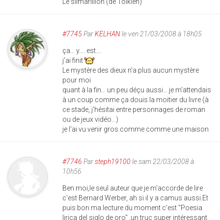
Le silmarillion (de Tolkien)
#7745
Par
KELHAN
le ven 21/03/2008 à 18h05
ça... y.... est....
j'ai finit
Le mystère des dieux n'a plus aucun mystère
pour moi
quant à la fin... un peu déçu aussi... je m'attendais
à un coup comme ça douis la moitier du livre (à
ce stade, j'hésitai entre personnages de roman
ou de jeux vidéo...)
je l'ai vu venir gros comme comme une maison
#7746
Par
steph19100
le sam 22/03/2008 à
10h56
Ben moi,le seul auteur que je m'accorde de lire
c'est Bernard Werber, ah si il y a camus aussi.Et
puis bon ma lecture du moment c'est "Poesia
lirica del siglo de oro" ,un truc super intéressant