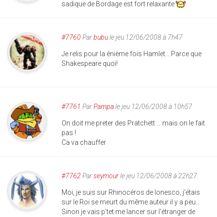
sadique de Bordage est fort relaxante
#7760
Par
bubu
le jeu 12/06/2008 à 7h47
Je relis pour la énième fois Hamlet... Parce que
Shakespeare quoi!
#7761
Par
Pampa
le jeu 12/06/2008 à 10h57
On doit me preter des Pratchett ... mais on le fait
pas !
Ca va chauffer
#7762
Par
seymour
le jeu 12/06/2008 à 22h27
Moi, je suis sur Rhinocéros de Ionesco, j'étais
sur le Roi se meurt du même auteur il y a peu...
Sinon je vais p'tet me lancer sur l'étranger de