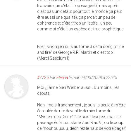
trouvais que c'était trop exagéré (mais après
c'est pas un défaut pour tout le monde ça peut
être aussi une qualité), ça perdait un peu de
cohérence et c'était trop unilatéral, un peu
comme si c'était un espèce de truc prophétique.
Bref, sinon j'en suis au tome 3 de "a song of ice
and fire" de George R.R. Martin et c'est top !
(Merci Saeclum !)
#7725
Par
Elenna
le mar 04/03/2008 à 22h45
Moi , j'aime bien Werber aussi . Du moins , les
débuts .
Nan , mais franchement , je suis la seule à m'être
écroulée de rire devant le dernier tome du
"Mystére des Dieux" ? Je suis désolée , mais le
passage éclair du stade 7 au 8 au 9 , ou le coup
de "houhouuuuu, déchirez le haut de votre page !"