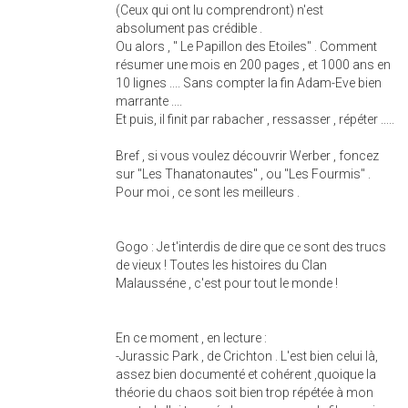
(Ceux qui ont lu comprendront) n'est
absolument pas crédible .
Ou alors , " Le Papillon des Etoiles" . Comment
résumer une mois en 200 pages , et 1000 ans en
10 lignes .... Sans compter la fin Adam-Eve bien
marrante ....
Et puis, il finit par rabacher , ressasser , répéter .....
Bref , si vous voulez découvrir Werber , foncez
sur "Les Thanatonautes" , ou "Les Fourmis" .
Pour moi , ce sont les meilleurs .
Gogo : Je t'interdis de dire que ce sont des trucs
de vieux ! Toutes les histoires du Clan
Malausséne , c'est pour tout le monde !
En ce moment , en lecture :
-Jurassic Park , de Crichton . L'est bien celui là,
assez bien documenté et cohérent ,quoique la
théorie du chaos soit bien trop répétée à mon