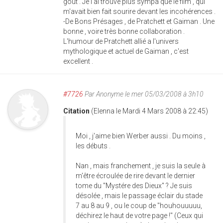
gout . Je l'ai trouvé plus sympa que le film , qui
m'avait bien fait sourire devant les incohérences .
-De Bons Présages , de Pratchett et Gaiman . Une
bonne , voire très bonne collaboration .
L'humour de Pratchett allié a l'univers
mythologique et actuel de Gaiman , c'est
excellent .
#7726
Par
Anonyme
le mer 05/03/2008 à 3h10
Citation
(Elenna le Mardi 4 Mars 2008 à 22:45)
Moi , j'aime bien Werber aussi . Du moins ,
les débuts .
Nan , mais franchement , je suis la seule à
m'être écroulée de rire devant le dernier
tome du "Mystére des Dieux" ? Je suis
désolée , mais le passage éclair du stade
7 au 8 au 9 , ou le coup de "houhouuuuu,
déchirez le haut de votre page !" (Ceux qui