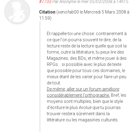
#7733
Par
Anonyme
le mer 05/03/2008 à 14h15
Citation
(xenofab00 le Mercredi 5 Mars 2008 à
11:59)
Et rappelle-toi une chose: contrairement à
ce que l'on pourra souvent te dire, de la
lecture reste de la lecture quelle que soit la
forme, outre la littérature, tu peux lire des
Magazines, des BDs, et même jouer à des
RPGs... si possible avec le plus de texte
que possible pour tous ces domaines, le
mieux étant de les varier pour faire un peu
de tout.
De même, aller sur un forum améliore
considérablement l'orthographe.
Bref, les
moyens sont multiples, bien que le style
d'écriture le plus évolué que tu pourras
trouver restera sûrement dans la
littérature ou les magasines culturels.