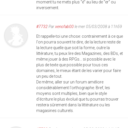
moment tu ne mets plus "é" au lieu de "er" ou
inversement.
#7732
Par
xenofab00
le mer 05/03/2008 à 11h59
Et rappelle-toi une chose: contrairement à ce que
l'on pourra souvent te dire, de la lecture reste de
la lecture quelle que soit la forme, outre la
littérature, tu peux lire des Magazines, des BDs, et
même jouer à des RPGs... si possible avec le
plus de texte que possible pour tous ces
domaines, le mieux étant de les varier pour faire
un peu de tout.
De même, aller sur un forum améliore
considérablement l'orthographe. Bref, les
moyens sont multiples, bien que le style
d'écriture le plus évolué que tu pourras trouver
restera sûrement dans la littérature ou les
magasines culturels.