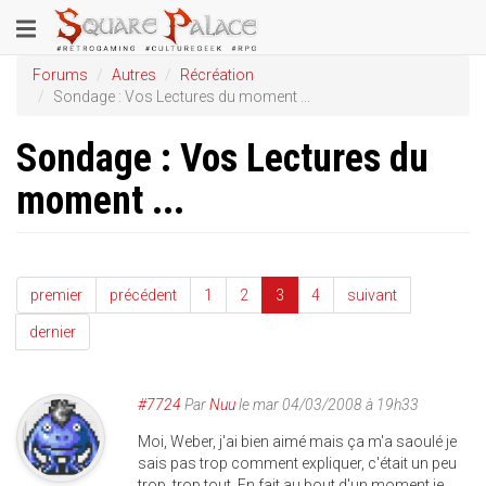
Aller
Toggle
au
contenu
navigation
Forums
Autres
Récréation
principal
Sondage : Vos Lectures du moment ...
Sondage : Vos Lectures du
moment ...
premier
précédent
1
2
3
4
suivant
dernier
#7724
Par
Nuu
le mar 04/03/2008 à 19h33
Moi, Weber, j'ai bien aimé mais ça m'a saoulé je
sais pas trop comment expliquer, c'était un peu
trop, trop tout. En fait au bout d'un moment je