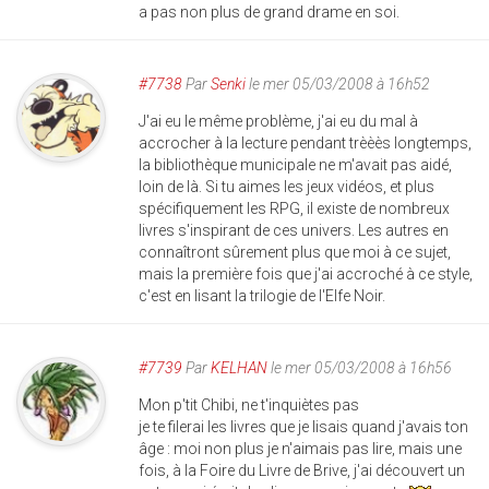
a pas non plus de grand drame en soi.
#7738
Par
Senki
le mer 05/03/2008 à 16h52
J'ai eu le même problème, j'ai eu du mal à
accrocher à la lecture pendant trèèès longtemps,
la bibliothèque municipale ne m'avait pas aidé,
loin de là. Si tu aimes les jeux vidéos, et plus
spécifiquement les RPG, il existe de nombreux
livres s'inspirant de ces univers. Les autres en
connaîtront sûrement plus que moi à ce sujet,
mais la première fois que j'ai accroché à ce style,
c'est en lisant la trilogie de l'Elfe Noir.
#7739
Par
KELHAN
le mer 05/03/2008 à 16h56
Mon p'tit Chibi, ne t'inquiètes pas
je te filerai les livres que je lisais quand j'avais ton
âge : moi non plus je n'aimais pas lire, mais une
fois, à la Foire du Livre de Brive, j'ai découvert un