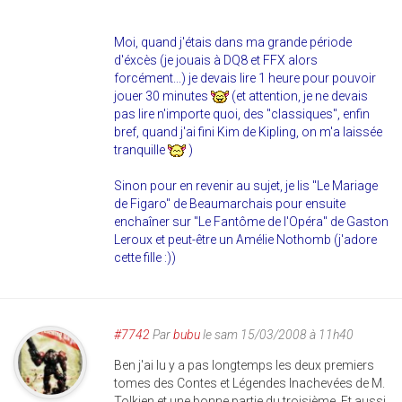
Moi, quand j'étais dans ma grande période
d'éxcès (je jouais à DQ8 et FFX alors
forcément...) je devais lire 1 heure pour pouvoir
jouer 30 minutes
(et attention, je ne devais
pas lire n'importe quoi, des "classiques", enfin
bref, quand j'ai fini Kim de Kipling, on m'a laissée
tranquille
)
Sinon pour en revenir au sujet, je lis "Le Mariage
de Figaro" de Beaumarchais pour ensuite
enchaîner sur "Le Fantôme de l'Opéra" de Gaston
Leroux et peut-être un Amélie Nothomb (j'adore
cette fille :))
#7742
Par
bubu
le sam 15/03/2008 à 11h40
Ben j'ai lu y a pas longtemps les deux premiers
tomes des Contes et Légendes Inachevées de M.
Tolkien et une bonne partie du troisième. Et aussi