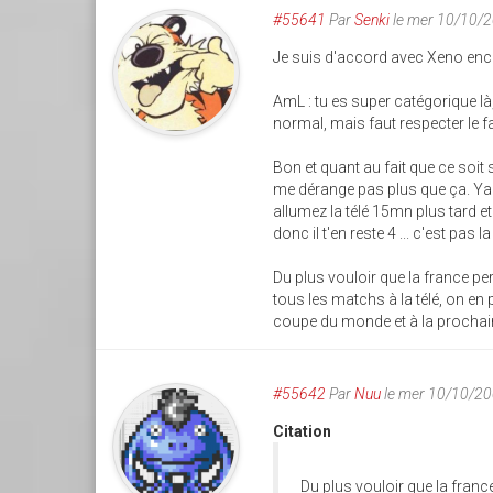
#55641
Par
Senki
le mer 10/10/
Je suis d'accord avec Xeno enco
AmL : tu es super catégorique là,
normal, mais faut respecter le fa
Bon et quant au fait que ce soit
me dérange pas plus que ça. Ya 
allumez la télé 15mn plus tard et
donc il t'en reste 4 ... c'est pas la
Du plus vouloir que la france pe
tous les matchs à la télé, on en 
coupe du monde et à la prochain
#55642
Par
Nuu
le mer 10/10/20
Citation
Du plus vouloir que la franc