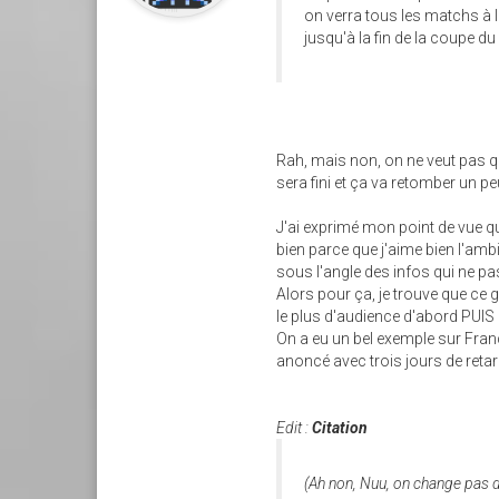
on verra tous les matchs à l
jusqu'à la fin de la coupe d
Rah, mais non, on ne veut pas qu
sera fini et ça va retomber un pe
J'ai exprimé mon point de vue qu
bien parce que j'aime bien l'amb
sous l'angle des infos qui ne pa
Alors pour ça, je trouve que ce
le plus d'audience d'abord PUIS
On a eu un bel exemple sur France
anoncé avec trois jours de retard
Edit :
Citation
(Ah non, Nuu, on change pas de