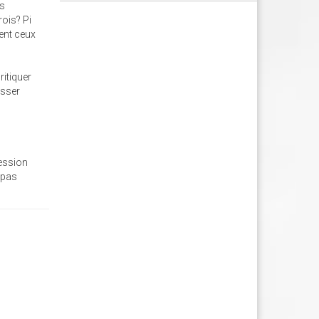
is
rois? Pi
sent ceux
ritiquer
asser
ression
 pas
)