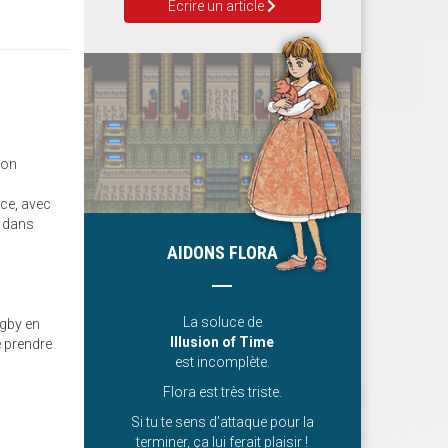
Ecrire un article
'on
ce, avec
t dans
AIDONS FLORA
La soluce de
ugby en
Illusion of Time
e prendre
est incomplète.
Flora est très triste.
Si tu te sens d’attaque pour la
terminer, ça lui ferait plaisir !