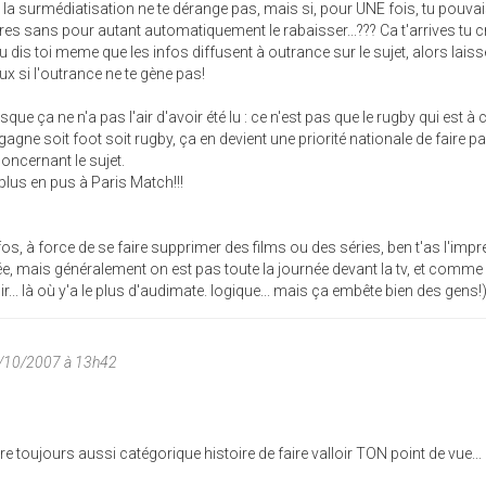
ors la surmédiatisation ne te dérange pas, mais si, pour UNE fois, tu pouva
tres sans pour autant automatiquement le rabaisser...??? Ca t'arrives tu c
 dis toi meme que les infos diffusent à outrance sur le sujet, alors lais
eux si l'outrance ne te gène pas!
sque ça ne n'a pas l'air d'avoir été lu : ce n'est pas que le rugby qui est à c
agne soit foot soit rugby, ça en devient une priorité nationale de faire p
concernant le sujet.
plus en pus à Paris Match!!!
nfos, à force de se faire supprimer des films ou des séries, ben t'as l'imp
ée, mais généralement on est pas toute la journée devant la tv, et comme
ir... là où y'a le plus d'audimate. logique... mais ça embête bien des gens!
0/10/2007 à 13h42
e toujours aussi catégorique histoire de faire valloir TON point de vue...