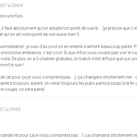
2007 à 20h04
re une fois.
 il faut absolument qu'on adopte ton point de vue là ... (je précise que c'e
it qu'on ait notre point de vue aussi hein !)
 surmédiatisé : je suis d'accord on en entend vraiment beaucoup parler. 
une bonne ambiance, c'est cool. Si aux infos vous voulez pas voir le ru
 voilà. De plus on a 5 chaînes gratuites, le match n'est diffusé que sur u
 mort le soir !
rde (et pour ça je vous comprend pas ...), ça changera strictement rien : 
parlera toujours autant, on verar toujours les pubs partout jusqu'à la fin 
e coupe, ce sera pareil.
07 à 20h59
e perde (et pour ça je vous comprend pas ...), ça changera strictement rie