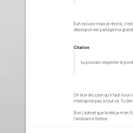
Euh excuse mais je rêve là, c'es
désespoir est partagé ma grand
Citation
tu pouvais respecter le poin
Oh là je dis juste qu'il faut nous 
n'extrapole pas à tout va. Tu devr
Bon j'admet que la télé je m'en f
l'ambiance festive.