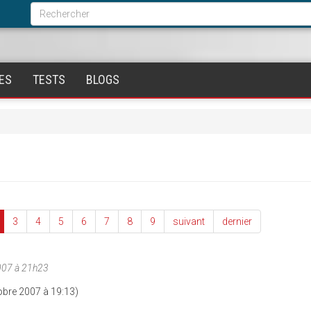
Formulaire
de
Rechercher
recherche
ES
TESTS
BLOGS
3
4
5
6
7
8
9
suivant
dernier
007 à 21h23
obre 2007 à 19:13)