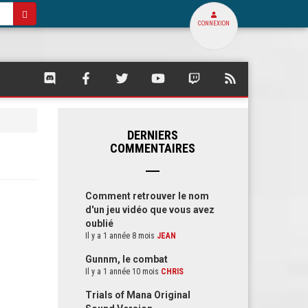
CONNEXION
SQUARE
SQUARE
SQUARE
SQUARE
SQUARE
FLUX
PALACE
PALACE
PALACE
PALACE
PALACE
RSS
SUR
SUR
SUR
SUR
SUR
DE
DISCORD
FACEBOOK
TWITTER
YOUTUBE
TWITCH
SQUARE
PALACE
DERNIERS
COMMENTAIRES
Comment retrouver le nom
d'un jeu vidéo que vous avez
oublié
Il y a 1 année 8 mois
JEAN
Gunnm, le combat
Il y a 1 année 10 mois
CHRIS
Trials of Mana Original