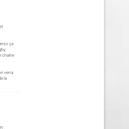
st
Perso ça
gby,
ne chaîne
on verra
de la
n :