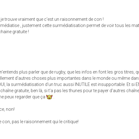
e trouve vraiment que c'est un raisonnement de con !
rmédiatise , justement cette surmédiatisation permet de voir tous les m
haine gratuite !
ntends plus parler que de rugby, que les infos en font les gros titres, qu
tellement d'autres choses plus importantes dans le monde ou même dan
I, la surmédiatisation d'un truc aussi INUTILE est insupportable. Et si
chaîne gratuite, ben là, si t'a pas les thunes pour te payer d'autres chaîn
 ne peux regarder que ça
.
ce, non!
 con, pas le raisonnement qui le critique!
)