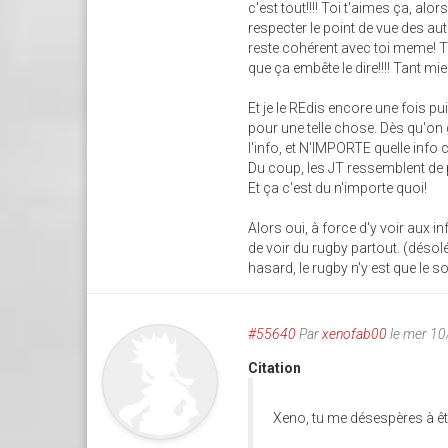
c'est tout!!!! Toi t'aimes ça, al
respecter le point de vue des au
reste cohérent avec toi meme! Tu
que ça embête le dire!!!! Tant mi
Et je le REdis encore une fois pui
pour une telle chose. Dès qu'on g
l'info, et N'IMPORTE quelle info 
Du coup, les JT ressemblent de 
Et ça c'est du n'importe quoi!
Alors oui, à force d'y voir aux i
de voir du rugby partout. (désol
hasard, le rugby n'y est que le so
#55640
Par
xenofab00
le mer 1
Citation
Xeno, tu me désespères à êtr