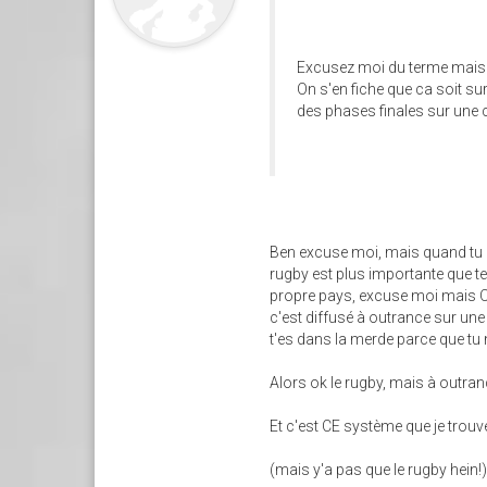
Excusez moi du terme mais j
On s'en fiche que ca soit su
des phases finales sur une c
Ben excuse moi, mais quand tu n'e
rugby est plus importante que 
propre pays, excuse moi mais OU
c'est diffusé à outrance sur une 
t'es dans la merde parce que tu
Alors ok le rugby, mais à outran
Et c'est CE système que je trouve
(mais y'a pas que le rugby hein!