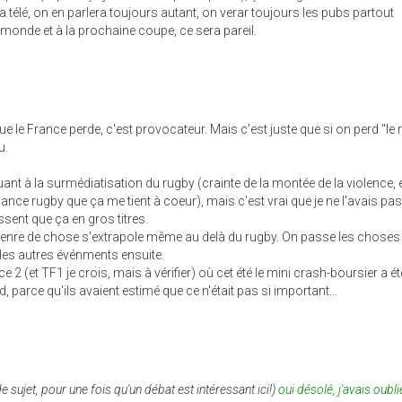
a télé, on en parlera toujours autant, on verar toujours les pubs partout
u monde et à la prochaine coupe, ce sera pareil.
e le France perde, c'est provocateur. Mais c'est juste que si on perd "le 
u.
ant à la surmédiatisation du rugby (crainte de la montée de la violence, e
iance rugby que ça me tient à coeur), mais c'est vrai que je ne l'avais pa
ssent que ça en gros titres.
 genre de chose s'extrapole même au delà du rugby. On passe les choses 
 les autres événments ensuite.
 2 (et TF1 je crois, mais à vérifier) où cet été le mini crash-boursier a ét
, parce qu'ils avaient estimé que ce n'était pas si important...
 sujet, pour une fois qu'un débat est intéressant ici!)
oui désolé, j'avais oubl