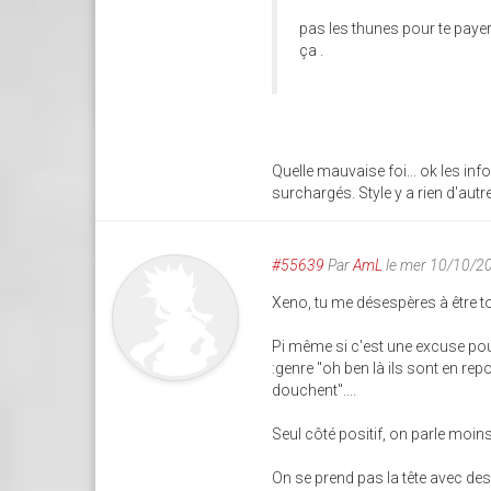
pas les thunes pour te payer
ça .
Quelle mauvaise foi... ok les inf
surchargés. Style y a rien d'autr
#55639
Par
AmL
le mer 10/10/2
Xeno, tu me désespères à être tou
Pi même si c'est une excuse pour 
:genre "oh ben là ils sont en rep
douchent"....
Seul côté positif, on parle moi
On se prend pas la tête avec de