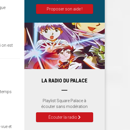
 que
Proposer son aide !
i on est
LA RADIO DU PALACE
:
e temps
Playlist Square Palace à
écouter sans modération
Écouter la radio
 vue et