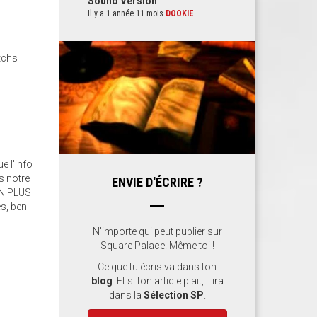
Sound Version
Il y a 1 année 11 mois
DOOKIE
atchs
e l'info
s notre
ENVIE D'ÉCRIRE ?
 EN PLUS
es, ben
N'importe qui peut publier sur
Square Palace. Même toi !
Ce que tu écris va dans ton
blog
. Et si ton article plait, il ira
dans la
Sélection SP
.