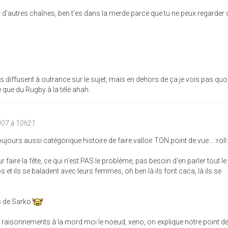
 d'autres chaînes, ben t'es dans la merde parce que tu ne peux regarder
os diffusent à outrance sur le sujet, mais en dehors de ça je vois pas quo
e que du Rugby à la télé ahah.
007 à 10h21
jours aussi catégorique histoire de faire valloir TON point de vue... :roll
faire la fête, ce qui n'est PAS le problème, pas besoin d'en parler tout l
os et ils se baladent avec leurs femmes, oh ben là ils font caca, là ils se
ns de Sarko
.
s raisonnements à la mord moi le noeud, xeno, on explique notre point de