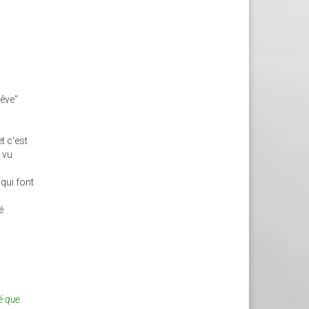
rêve"
t c'est
s vu
qui font
é
ié que