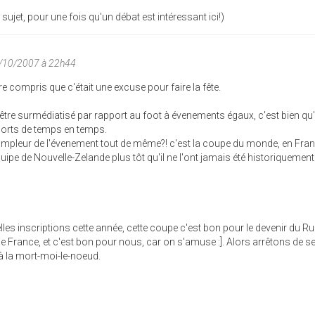
ujet, pour une fois qu'un débat est intéressant ici!)
9/10/2007 à 22h44
e compris que c'était une excuse pour faire la fête.
d'être surmédiatisé par rapport au foot à évenements égaux, c'est bien qu
ports de temps en temps.
mpleur de l'évenement tout de même?! c'est la coupe du monde, en Fran
équipe de Nouvelle-Zelande plus tôt qu'il ne l'ont jamais été historiquemen
les inscriptions cette année, cette coupe c'est bon pour le devenir du R
de France, et c'est bon pour nous, car on s'amuse :]. Alors arrêtons de s
à la mort-moi-le-noeud.