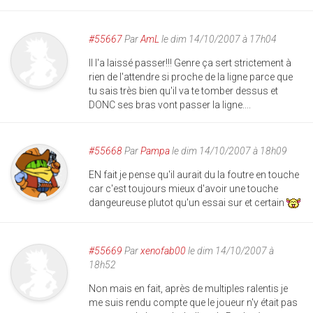
#55667
Par
AmL
le dim 14/10/2007 à 17h04
Il l'a laissé passer!!! Genre ça sert strictement à
rien de l'attendre si proche de la ligne parce que
tu sais très bien qu'il va te tomber dessus et
DONC ses bras vont passer la ligne....
#55668
Par
Pampa
le dim 14/10/2007 à 18h09
EN fait je pense qu'il aurait du la foutre en touche
car c'est toujours mieux d'avoir une touche
dangeureuse plutot qu'un essai sur et certain
#55669
Par
xenofab00
le dim 14/10/2007 à
18h52
Non mais en fait, après de multiples ralentis je
me suis rendu compte que le joueur n'y était pas