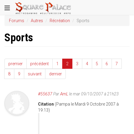
Aller
Toggle
au
contenu
navigation
Forums
Autres
Récréation
Sports
principal
Sports
premier
précédent
1
2
3
4
5
6
7
8
9
suivant
dernier
#55637
Par
AmL
le mar 09/10/2007 à 21h23
Citation
(Pampa le Mardi 9 Octobre 2007 à
19:13)