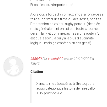
Paris Match!!!
Et ça c'est du n'importe quoi!
Alors oui, à force d'y voir aux infos, à force de se
faire supprimer des films ou des séries, ben t'as
l'impression de voir du rugby partout. (désolée,
mais généralement on est pas toute la journée
devant la tv, et comme pas hasard, le rugby n'y
est que le soir... là où y'a le plus d'audimate.
logique... mais ça embête bien des gens!)
#55640
Par
xenofab00
le mer 10/10/2007 à
13h42
Citation
Xeno, tu me désespères à être toujours
aussi catégorique histoire de faire valloir
TON point de vue...