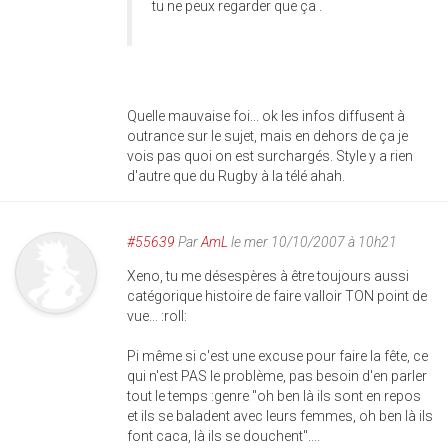
tu ne peux regarder que ça .
Quelle mauvaise foi... ok les infos diffusent à
outrance sur le sujet, mais en dehors de ça je
vois pas quoi on est surchargés. Style y a rien
d'autre que du Rugby à la télé ahah.
#55639
Par
AmL
le mer 10/10/2007 à 10h21
Xeno, tu me désespères à être toujours aussi
catégorique histoire de faire valloir TON point de
vue... :roll:
Pi même si c'est une excuse pour faire la fête, ce
qui n'est PAS le problème, pas besoin d'en parler
tout le temps :genre "oh ben là ils sont en repos
et ils se baladent avec leurs femmes, oh ben là ils
font caca, là ils se douchent"....