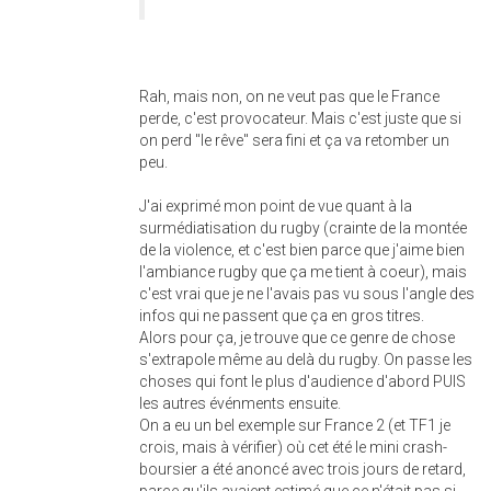
Rah, mais non, on ne veut pas que le France
perde, c'est provocateur. Mais c'est juste que si
on perd "le rêve" sera fini et ça va retomber un
peu.
J'ai exprimé mon point de vue quant à la
surmédiatisation du rugby (crainte de la montée
de la violence, et c'est bien parce que j'aime bien
l'ambiance rugby que ça me tient à coeur), mais
c'est vrai que je ne l'avais pas vu sous l'angle des
infos qui ne passent que ça en gros titres.
Alors pour ça, je trouve que ce genre de chose
s'extrapole même au delà du rugby. On passe les
choses qui font le plus d'audience d'abord PUIS
les autres événments ensuite.
On a eu un bel exemple sur France 2 (et TF1 je
crois, mais à vérifier) où cet été le mini crash-
boursier a été anoncé avec trois jours de retard,