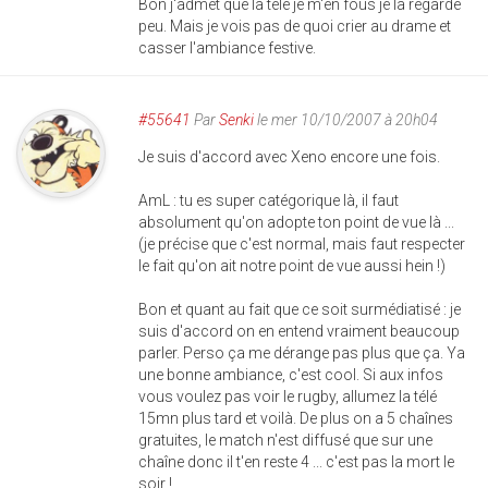
Bon j'admet que la télé je m'en fous je la regarde
peu. Mais je vois pas de quoi crier au drame et
casser l'ambiance festive.
#55641
Par
Senki
le mer 10/10/2007 à 20h04
Je suis d'accord avec Xeno encore une fois.
AmL : tu es super catégorique là, il faut
absolument qu'on adopte ton point de vue là ...
(je précise que c'est normal, mais faut respecter
le fait qu'on ait notre point de vue aussi hein !)
Bon et quant au fait que ce soit surmédiatisé : je
suis d'accord on en entend vraiment beaucoup
parler. Perso ça me dérange pas plus que ça. Ya
une bonne ambiance, c'est cool. Si aux infos
vous voulez pas voir le rugby, allumez la télé
15mn plus tard et voilà. De plus on a 5 chaînes
gratuites, le match n'est diffusé que sur une
chaîne donc il t'en reste 4 ... c'est pas la mort le
soir !