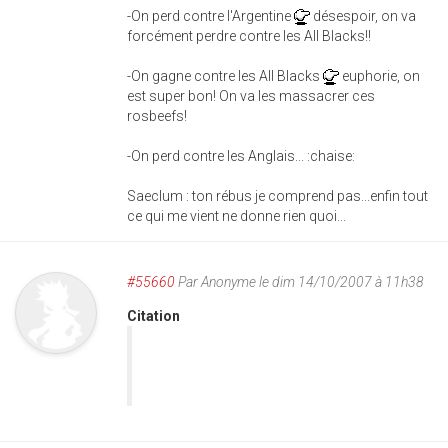
-On perd contre l'Argentine
désespoir, on va
forcément perdre contre les All Blacks!!
-On gagne contre les All Blacks
euphorie, on
est super bon! On va les massacrer ces
rosbeefs!
-On perd contre les Anglais... :chaise:
Saeclum : ton rébus je comprend pas...enfin tout
ce qui me vient ne donne rien quoi...
#55660
Par
Anonyme
le dim 14/10/2007 à 11h38
Citation
You fail. It doesn't make sens [to say this]