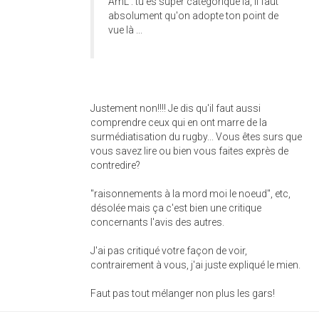
AmL : tu es super catégorique là, il faut
absolument qu'on adopte ton point de
vue là ...
Justement non!!!! Je dis qu'il faut aussi
comprendre ceux qui en ont marre de la
surmédiatisation du rugby... Vous êtes surs que
vous savez lire ou bien vous faites exprès de
contredire?
"raisonnements à la mord moi le noeud", etc,
désolée mais ça c'est bien une critique
concernants l'avis des autres.
J'ai pas critiqué votre façon de voir,
contrairement à vous, j'ai juste expliqué le mien.
Faut pas tout mélanger non plus les gars!