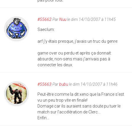
#55662
Par
Nuu
le dim 14/10/2007 à 11h45
Saeclum:
arf j'y étais presque, j'avais un truc du genre:
game over ou perdu et après ça donnait:
absurde, non-sens mais j'arrivais pas à
connecter les deux.
#55663
Par
bubu
le dim 14/10/2007 à 11h46
Peut-être comme la dit xeno que la France s'est
vu un peu trop vite en finale!
Domage car ils auraient sans doute pu tuer le
match sur l'accélération de Clerc...
Enfin...