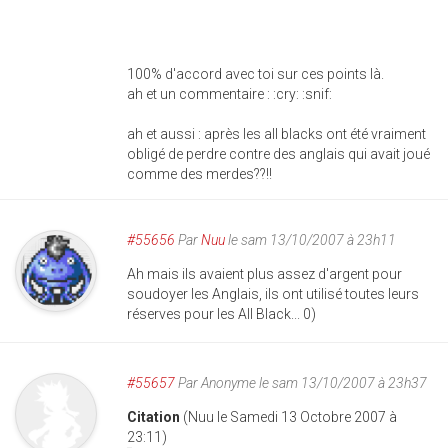
100% d'accord avec toi sur ces points là.
ah et un commentaire : :cry: :snif:
ah et aussi : après les all blacks ont été vraiment
obligé de perdre contre des anglais qui avait joué
comme des merdes??!!
#55656
Par
Nuu
le sam 13/10/2007 à 23h11
Ah mais ils avaient plus assez d'argent pour
soudoyer les Anglais, ils ont utilisé toutes leurs
réserves pour les All Black... 0)
#55657
Par
Anonyme
le sam 13/10/2007 à 23h37
Citation
(Nuu le Samedi 13 Octobre 2007 à
23:11)