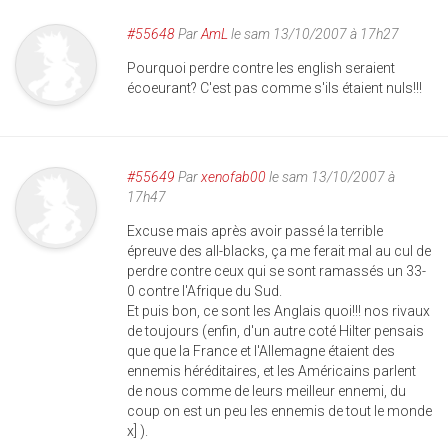
#55648
Par
AmL
le sam 13/10/2007 à 17h27
Pourquoi perdre contre les english seraient
écoeurant? C'est pas comme s'ils étaient nuls!!!
#55649
Par
xenofab00
le sam 13/10/2007 à
17h47
Excuse mais après avoir passé la terrible
épreuve des all-blacks, ça me ferait mal au cul de
perdre contre ceux qui se sont ramassés un 33-
0 contre l'Afrique du Sud.
Et puis bon, ce sont les Anglais quoi!!! nos rivaux
de toujours (enfin, d'un autre coté Hilter pensais
que que la France et l'Allemagne étaient des
ennemis héréditaires, et les Américains parlent
de nous comme de leurs meilleur ennemi, du
coup on est un peu les ennemis de tout le monde
x] ).