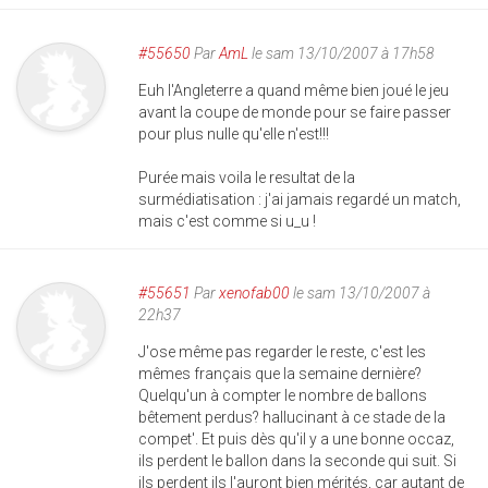
#55650
Par
AmL
le sam 13/10/2007 à 17h58
Euh l'Angleterre a quand même bien joué le jeu
avant la coupe de monde pour se faire passer
pour plus nulle qu'elle n'est!!!
Purée mais voila le resultat de la
surmédiatisation : j'ai jamais regardé un match,
mais c'est comme si u_u !
#55651
Par
xenofab00
le sam 13/10/2007 à
22h37
J'ose même pas regarder le reste, c'est les
mêmes français que la semaine dernière?
Quelqu'un à compter le nombre de ballons
bêtement perdus? hallucinant à ce stade de la
compet'. Et puis dès qu'il y a une bonne occaz,
ils perdent le ballon dans la seconde qui suit. Si
ils perdent ils l'auront bien mérités, car autant de