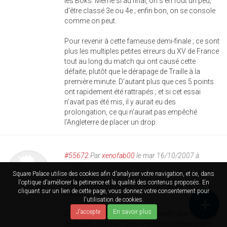
les Boks. Même si au final, on s'en fout un peu,
d'être classé 3e ou 4e ; enfin bon, on se console
comme on peut.
Pour revenir à cette fameuse demi-finale ; ce sont
plus les multiples petites erreurs du XV de France
tout au long du match qui ont causé cette
défaite, plutôt que le dérapage de Traille à la
première minute. D'autant plus que ces 5 points
ont rapidement été rattrapés ; et si cet essai
n'avait pas été mis, il y aurait eu des
prolongation, ce qui n'aurait pas empêché
l'Angleterre de placer un drop.
#55672
Par
xenofab00
le mar 16/10/2007 à
17h52
Square Palace utilise des cookies afin d'analyser votre navigation, et ce, dans
Plutôt d'accord, sauf en ce qui concerne les
l'optique d'améliorer la petinence et la qualité des contenus proposés. En
cliquant sur un lien de cette page, vous donnez votre consentement pour
Boks.
l'utilisation de cookies.
J'accepte
En savoir plus
D'après ce que j'ai pu voir (en particulier en quart
de finale), il ne sont pas vraiment meilleurs que