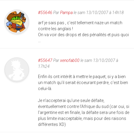
#55646
Par
Pampa
le sam 13/10/2007 à 14h18
arf je sais pas , c'est tellement naze un match
contre les anglais !
On va voir des drops et des pénalités et puis quoi
...
#55647
Par
xenofab00
le sam 13/10/2007 à
17h24
Enfin ils ont intérêt à mettre le paquet, si y a bien
un match qu'il serait écoeurant perdre, c'est bien
celui-là.
Je n'accepterai qu'une seule défaite,
éventuellement contre l'Afrique du sud (car oui, si
l'argentine est en finale, la défaite sera une fois de
plus limite inacceptable, mais pour des raisons
différentes XD)