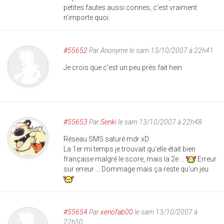
petites fautes aussi connes, c'est vraiment
n'importe quoi.
#55652
Par
Anonyme
le sam 13/10/2007 à 22h41
Je crois que c'est un peu près fait hein.
#55653
Par
Senki
le sam 13/10/2007 à 22h48
Réseau SMS saturé mdr xD
La 1er mi temps je trouvait qu'elle était bien
française malgré le score, mais la 2e ...
Erreur
sur erreur ... Dommage mais ça reste qu'un jeu
#55654
Par
xenofab00
le sam 13/10/2007 à
22h50