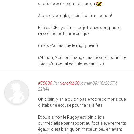
que tu ne peux regarder que ça
.
Alors ok le rugby, mais à outrance, non!
Et c'est CE système que je trouve con, pas le
raisonnement qui le critique!
(mais y'a pas que le rugby hein!)
(Ah non, Nuu, on change pas de sujet, pour une
fois qu'un débat est intéressant ici!)
#55638
Par
xenofab00
le mar 09/10/2007 à
22h44
Oh pitain, y en a qu'on pas encore compris que
c'était une excuse pour faire la fête.
Et puis sinon le Rugby est loin d'être
surmédiatisé par rapport au foot à évenements
égaux, c'est bien qu'on mette un peu en avant