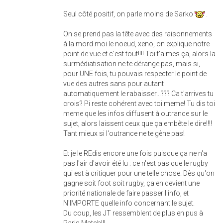
Seul côté positif, on parle moins de Sarko
.
On se prend pas la tête avec des raisonnements
à la mord moi le noeud, xeno, on explique notre
point de vue et c'est tout!!!! Toi t'aimes ça, alors la
surmédiatisation ne te dérange pas, mais si,
pour UNE fois, tu pouvais respecter le point de
vue des autres sans pour autant
automatiquement le rabaisser...??? Ca t'arrives tu
crois? Pi reste cohérent avec toi meme! Tu dis toi
meme que les infos diffusent à outrance sur le
sujet, alors laissent ceux que ça embête le dire!!!!
Tant mieux si l'outrance ne te gène pas!
Et je le REdis encore une fois puisque ça ne n'a
pas l'air d'avoir été lu : ce n'est pas que le rugby
qui est à critiquer pour une telle chose. Dès qu'on
gagne soit foot soit rugby, ça en devient une
priorité nationale de faire passer l'info, et
N'IMPORTE quelle info concernant le sujet.
Du coup, les JT ressemblent de plus en pus à