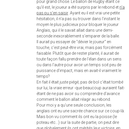
pour grand chose. Le ballon de Rugby étant ce
qu'il est, le joueur a été surpris par le rebond et
n'a
pas pu s'en saisir
.Ayant eu il est vrai une petite
hésitation, il n'a pas su trouver dans l'instant le
moyen le plus judicieux pour bloquer le joueur
Anglais, qui il le savait allait dans une demi-
seconde inexorablement s'emparer de la balle.
Il aurait pu essayer de "dévier le joueur" en
touche, c'est peut-être vrai, mais pas forcément
faisable. Plutôt que de rester planté, il aurait de
toute façon fallu prendre de l'élan dans un sens
ou dans l'autre pour avoir un temps soit peu de
puissance d'impact, mais en avait-il vraiment le
temps?
En fait il était juste piégé, pas de bol c'était tombé
sur lui, la vraie erreur -que beaucoup auraient fait-
étant de ne pas avoir su comprendre d'avance
comment le ballon allait réagir au rebond.
Pour moi y a qu'une seule conclusion, les
anglais ont eu une sacrée chance sur ce coup-là.
Mais bon vu comment ils ont eu la poisse (le
poteau etc...) sur la suite de partie, on peut dire
que globalement ils ont mérités leur victoire, en