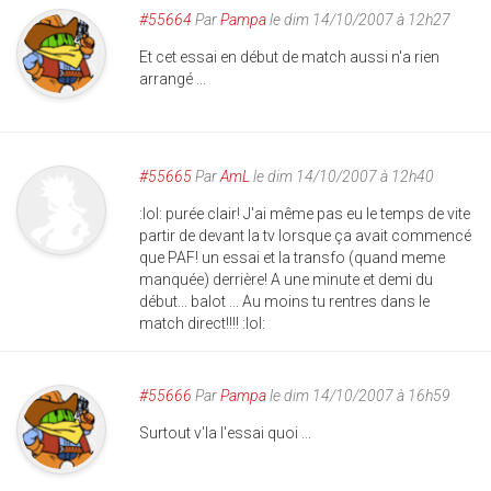
#55664
Par
Pampa
le dim 14/10/2007 à 12h27
Et cet essai en début de match aussi n'a rien
arrangé ...
#55665
Par
AmL
le dim 14/10/2007 à 12h40
:lol: purée clair! J'ai même pas eu le temps de vite
partir de devant la tv lorsque ça avait commencé
que PAF! un essai et la transfo (quand meme
manquée) derrière! A une minute et demi du
début... balot ... Au moins tu rentres dans le
match direct!!!! :lol:
#55666
Par
Pampa
le dim 14/10/2007 à 16h59
Surtout v'la l'essai quoi ...