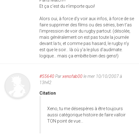
Paris Match!!!
Et ça c'est du n'importe quoi!
Alors oui, à force d'y voir aux infos, à force de se
faire supprimer des films ou des séries, ben t'as
l'impression de voir du rugby partout. (désolée,
mais généralement on est pas toute la journée
devant la tv, et comme pas hasard, le rugby n'y
est que le soir... là où y'a le plus d'audimate.
logique... mais ça embête bien des gens!)
#55640
Par
xenofab00
le mer 10/10/2007 à
13h42
Citation
Xeno, tu me désespères à être toujours
aussi catégorique histoire de faire valloir
TON point de vue...