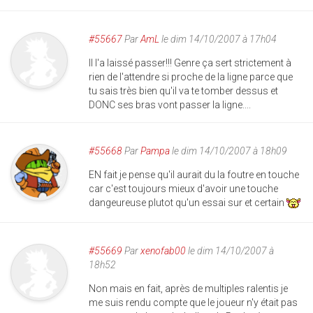
#55667
Par
AmL
le dim 14/10/2007 à 17h04
Il l'a laissé passer!!! Genre ça sert strictement à
rien de l'attendre si proche de la ligne parce que
tu sais très bien qu'il va te tomber dessus et
DONC ses bras vont passer la ligne....
#55668
Par
Pampa
le dim 14/10/2007 à 18h09
EN fait je pense qu'il aurait du la foutre en touche
car c'est toujours mieux d'avoir une touche
dangeureuse plutot qu'un essai sur et certain
#55669
Par
xenofab00
le dim 14/10/2007 à
18h52
Non mais en fait, après de multiples ralentis je
me suis rendu compte que le joueur n'y était pas