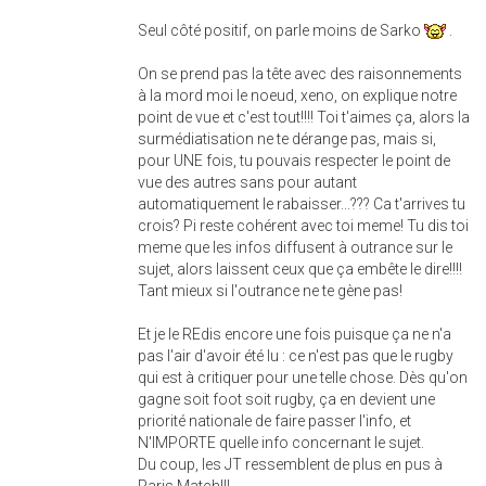
Seul côté positif, on parle moins de Sarko
.
On se prend pas la tête avec des raisonnements
à la mord moi le noeud, xeno, on explique notre
point de vue et c'est tout!!!! Toi t'aimes ça, alors la
surmédiatisation ne te dérange pas, mais si,
pour UNE fois, tu pouvais respecter le point de
vue des autres sans pour autant
automatiquement le rabaisser...??? Ca t'arrives tu
crois? Pi reste cohérent avec toi meme! Tu dis toi
meme que les infos diffusent à outrance sur le
sujet, alors laissent ceux que ça embête le dire!!!!
Tant mieux si l'outrance ne te gène pas!
Et je le REdis encore une fois puisque ça ne n'a
pas l'air d'avoir été lu : ce n'est pas que le rugby
qui est à critiquer pour une telle chose. Dès qu'on
gagne soit foot soit rugby, ça en devient une
priorité nationale de faire passer l'info, et
N'IMPORTE quelle info concernant le sujet.
Du coup, les JT ressemblent de plus en pus à