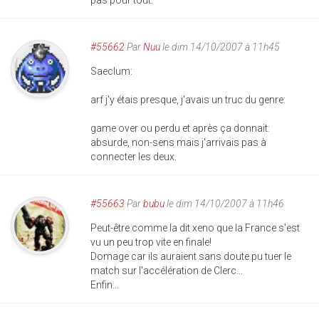
#55662
Par
Nuu
le dim 14/10/2007 à 11h45
Saeclum:
arf j'y étais presque, j'avais un truc du genre:
game over ou perdu et après ça donnait:
absurde, non-sens mais j'arrivais pas à
connecter les deux.
#55663
Par
bubu
le dim 14/10/2007 à 11h46
Peut-être comme la dit xeno que la France s'est
vu un peu trop vite en finale!
Domage car ils auraient sans doute pu tuer le
match sur l'accélération de Clerc...
Enfin...