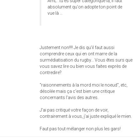
AmL : tu es super catégorique là, il faut
absolument qu'on adopte ton point de
vue là ...
Justement non!!!! Je dis qu'il faut aussi
comprendre ceux qui en ont marre de la
surmédiatisation du rugby... Vous êtes surs que
vous savez lire ou bien vous faites exprès de
contredire?
"raisonnements à la mord moi le noeud", etc,
désolée mais ça c'est bien une critique
concernants l'avis des autres.
J'ai pas critiqué votre façon de voir,
contrairement à vous, j'ai juste expliqué le mien.
Faut pas tout mélanger non plus les gars!