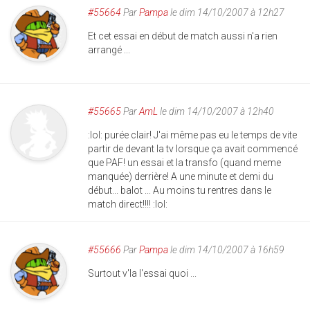
#55664
Par
Pampa
le dim 14/10/2007 à 12h27
Et cet essai en début de match aussi n'a rien
arrangé ...
#55665
Par
AmL
le dim 14/10/2007 à 12h40
:lol: purée clair! J'ai même pas eu le temps de vite
partir de devant la tv lorsque ça avait commencé
que PAF! un essai et la transfo (quand meme
manquée) derrière! A une minute et demi du
début... balot ... Au moins tu rentres dans le
match direct!!!! :lol:
#55666
Par
Pampa
le dim 14/10/2007 à 16h59
Surtout v'la l'essai quoi ...