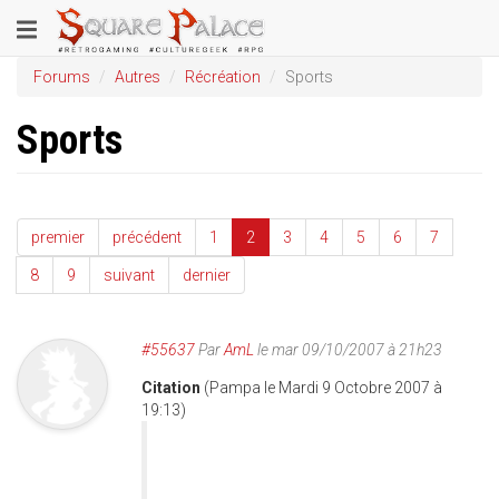
Aller
Toggle
au
contenu
navigation
Forums
Autres
Récréation
Sports
principal
Sports
premier
précédent
1
2
3
4
5
6
7
8
9
suivant
dernier
#55637
Par
AmL
le mar 09/10/2007 à 21h23
Citation
(Pampa le Mardi 9 Octobre 2007 à
19:13)