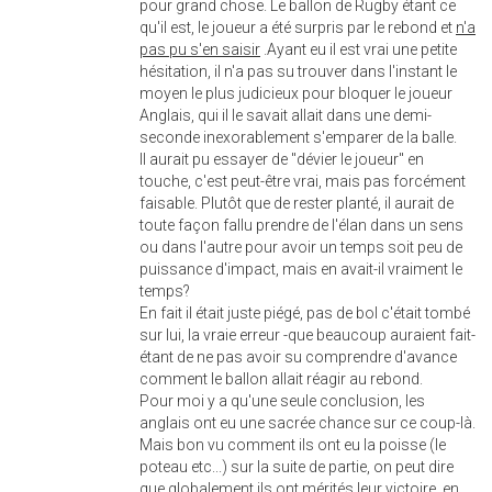
pour grand chose. Le ballon de Rugby étant ce
qu'il est, le joueur a été surpris par le rebond et
n'a
pas pu s'en saisir
.Ayant eu il est vrai une petite
hésitation, il n'a pas su trouver dans l'instant le
moyen le plus judicieux pour bloquer le joueur
Anglais, qui il le savait allait dans une demi-
seconde inexorablement s'emparer de la balle.
Il aurait pu essayer de "dévier le joueur" en
touche, c'est peut-être vrai, mais pas forcément
faisable. Plutôt que de rester planté, il aurait de
toute façon fallu prendre de l'élan dans un sens
ou dans l'autre pour avoir un temps soit peu de
puissance d'impact, mais en avait-il vraiment le
temps?
En fait il était juste piégé, pas de bol c'était tombé
sur lui, la vraie erreur -que beaucoup auraient fait-
étant de ne pas avoir su comprendre d'avance
comment le ballon allait réagir au rebond.
Pour moi y a qu'une seule conclusion, les
anglais ont eu une sacrée chance sur ce coup-là.
Mais bon vu comment ils ont eu la poisse (le
poteau etc...) sur la suite de partie, on peut dire
que globalement ils ont mérités leur victoire, en