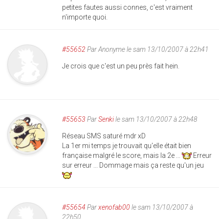
petites fautes aussi connes, c'est vraiment
n'importe quoi.
#55652
Par
Anonyme
le sam 13/10/2007 à 22h41
Je crois que c'est un peu près fait hein.
#55653
Par
Senki
le sam 13/10/2007 à 22h48
Réseau SMS saturé mdr xD
La 1er mi temps je trouvait qu'elle était bien
française malgré le score, mais la 2e ...
Erreur
sur erreur ... Dommage mais ça reste qu'un jeu
#55654
Par
xenofab00
le sam 13/10/2007 à
22h50