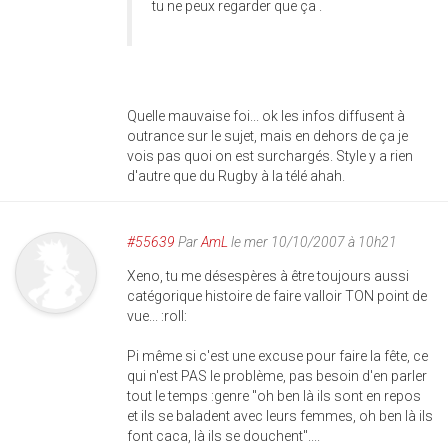
tu ne peux regarder que ça .
Quelle mauvaise foi... ok les infos diffusent à
outrance sur le sujet, mais en dehors de ça je
vois pas quoi on est surchargés. Style y a rien
d'autre que du Rugby à la télé ahah.
#55639
Par
AmL
le mer 10/10/2007 à 10h21
Xeno, tu me désespères à être toujours aussi
catégorique histoire de faire valloir TON point de
vue... :roll:
Pi même si c'est une excuse pour faire la fête, ce
qui n'est PAS le problème, pas besoin d'en parler
tout le temps :genre "oh ben là ils sont en repos
et ils se baladent avec leurs femmes, oh ben là ils
font caca, là ils se douchent"....