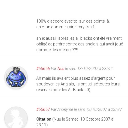
100% d'accord avec toi sur ces points là.
ah et un commentaire : :cry: :snif:
ah et aussi : après les all blacks ont été vraiment
obligé de perdre contre des anglais qui avait joué
comme des merdes??!!
#55656
Par
Nuu
le sam 13/10/2007 à 23h11
Ah mais ils avaient plus assez d'argent pour
soudoyer les Anglais, ils ont utilisé toutes leurs
réserves pour les All Black... 0)
#55657
Par
Anonyme
le sam 13/10/2007 à 23h37
Citation
(Nuu le Samedi 13 Octobre 2007 à
23:11)