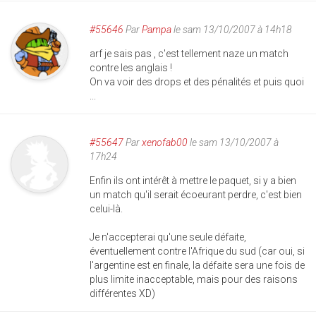
#55646
Par
Pampa
le sam 13/10/2007 à 14h18
arf je sais pas , c'est tellement naze un match
contre les anglais !
On va voir des drops et des pénalités et puis quoi
...
#55647
Par
xenofab00
le sam 13/10/2007 à
17h24
Enfin ils ont intérêt à mettre le paquet, si y a bien
un match qu'il serait écoeurant perdre, c'est bien
celui-là.
Je n'accepterai qu'une seule défaite,
éventuellement contre l'Afrique du sud (car oui, si
l'argentine est en finale, la défaite sera une fois de
plus limite inacceptable, mais pour des raisons
différentes XD)