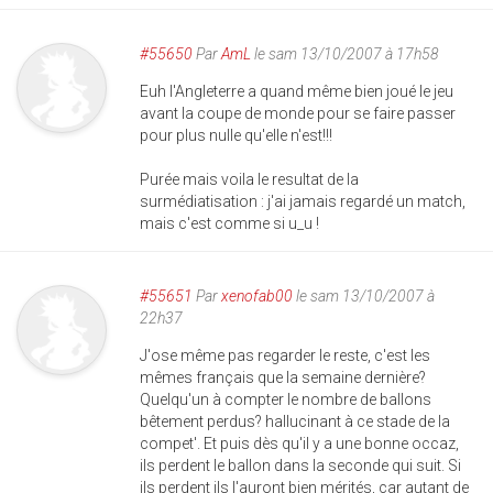
#55650
Par
AmL
le sam 13/10/2007 à 17h58
Euh l'Angleterre a quand même bien joué le jeu
avant la coupe de monde pour se faire passer
pour plus nulle qu'elle n'est!!!
Purée mais voila le resultat de la
surmédiatisation : j'ai jamais regardé un match,
mais c'est comme si u_u !
#55651
Par
xenofab00
le sam 13/10/2007 à
22h37
J'ose même pas regarder le reste, c'est les
mêmes français que la semaine dernière?
Quelqu'un à compter le nombre de ballons
bêtement perdus? hallucinant à ce stade de la
compet'. Et puis dès qu'il y a une bonne occaz,
ils perdent le ballon dans la seconde qui suit. Si
ils perdent ils l'auront bien mérités, car autant de