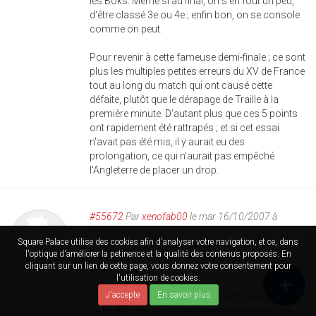
les Boks. Même si au final, on s'en fout un peu,
d'être classé 3e ou 4e ; enfin bon, on se console
comme on peut.
Pour revenir à cette fameuse demi-finale ; ce sont
plus les multiples petites erreurs du XV de France
tout au long du match qui ont causé cette
défaite, plutôt que le dérapage de Traille à la
première minute. D'autant plus que ces 5 points
ont rapidement été rattrapés ; et si cet essai
n'avait pas été mis, il y aurait eu des
prolongation, ce qui n'aurait pas empêché
l'Angleterre de placer un drop.
#55672
Par
xenofab00
le mar 16/10/2007 à
17h52
Square Palace utilise des cookies afin d'analyser votre navigation, et ce, dans
Plutôt d'accord, sauf en ce qui concerne les
l'optique d'améliorer la petinence et la qualité des contenus proposés. En
cliquant sur un lien de cette page, vous donnez votre consentement pour
Boks.
l'utilisation de cookies.
J'accepte
En savoir plus
D'après ce que j'ai pu voir (en particulier en quart
de finale), il ne sont pas vraiment meilleurs que