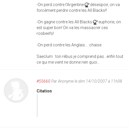
-On perd contre l'Argentine
désespoir, on va
forcément perdre contre les All Blacks!!
-On gagne contre les All Blacks
euphorie, on
est super bon! On va les massacrer ces
rosbeefs!
-On perd contre les Anglais... :chaise:
Saeclum : ton rébus je comprend pas...enfin tout
ce qui me vient ne donne rien quoi...
#55660
Par
Anonyme
le dim 14/10/2007 à 11h38
Citation
You fail. It doesn't make sens [to say this]