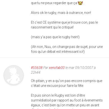
que tu ne peux regarder que ça
.
Alors ok le rugby, mais à outrance, non!
Et c'est CE système que je trouve con, pas le
raisonnement qui le critique!
(mais y'a pas que le rugby hein!)
(Ah non, Nuu, on change pas de sujet, pour une
fois qu'un débat est intéressant ici!)
#55638
Par
xenofab00
le mar 09/10/2007 à
22h44
Oh pitain, y en a qu'on pas encore compris que
c'était une excuse pour faire la fête.
Et puis sinon le Rugby est loin d'être
surmédiatisé par rapport au foot à évenements
égaux, c'est bien qu'on mette un peu en avant