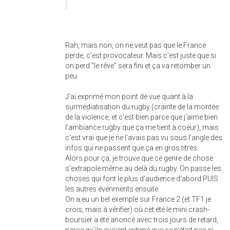
Rah, mais non, on ne veut pas que le France
perde, c'est provocateur. Mais c'est juste que si
on perd "le rêve" sera fini et ça va retomber un
peu.
J'ai exprimé mon point de vue quant à la
surmédiatisation du rugby (crainte de la montée
de la violence, et c'est bien parce que j'aime bien
l'ambiance rugby que ça me tient à coeur), mais
c'est vrai que je ne l'avais pas vu sous l'angle des
infos qui ne passent que ça en gros titres.
Alors pour ça, je trouve que ce genre de chose
s'extrapole même au delà du rugby. On passe les
choses qui font le plus d'audience d'abord PUIS
les autres événments ensuite.
On a eu un bel exemple sur France 2 (et TF1 je
crois, mais à vérifier) où cet été le mini crash-
boursier a été anoncé avec trois jours de retard,