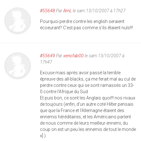
#55648
Par
AmL
le sam 13/10/2007 à 17h27
Pourquoi perdre contre les english seraient
écoeurant? C'est pas comme s'ils étaient nuls!!!
#55649
Par
xenofab00
le sam 13/10/2007 à
17h47
Excuse mais après avoir passé la terrible
épreuve des all-blacks, ça me ferait mal au cul de
perdre contre ceux qui se sont ramassés un 33-
0 contre l'Afrique du Sud.
Et puis bon, ce sont les Anglais quoi!!! nos rivaux
de toujours (enfin, d'un autre coté Hilter pensais
que que la France et l'Allemagne étaient des
ennemis héréditaires, et les Américains parlent
de nous comme de leurs meilleur ennemi, du
coup on est un peu les ennemis de tout le monde
x] ).