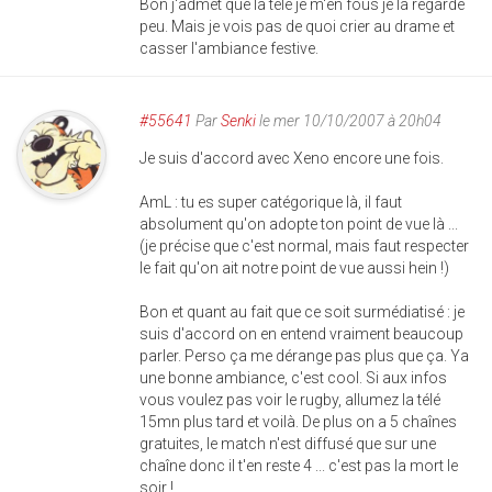
Bon j'admet que la télé je m'en fous je la regarde
peu. Mais je vois pas de quoi crier au drame et
casser l'ambiance festive.
#55641
Par
Senki
le mer 10/10/2007 à 20h04
Je suis d'accord avec Xeno encore une fois.
AmL : tu es super catégorique là, il faut
absolument qu'on adopte ton point de vue là ...
(je précise que c'est normal, mais faut respecter
le fait qu'on ait notre point de vue aussi hein !)
Bon et quant au fait que ce soit surmédiatisé : je
suis d'accord on en entend vraiment beaucoup
parler. Perso ça me dérange pas plus que ça. Ya
une bonne ambiance, c'est cool. Si aux infos
vous voulez pas voir le rugby, allumez la télé
15mn plus tard et voilà. De plus on a 5 chaînes
gratuites, le match n'est diffusé que sur une
chaîne donc il t'en reste 4 ... c'est pas la mort le
soir !