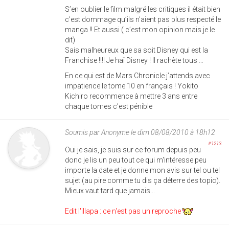
S’en oublier le film malgré les critiques il était bien
c’est dommage qu’ils n’aient pas plus respecté le
manga !! Et aussi ( c’est mon opinion mais je le
dit)
Sais malheureux que sa soit Disney qui est la
Franchise !!!! Je haï Disney ! Il rachète tous …
En ce qui est de Mars Chronicle j’attends avec
impatience le tome 10 en français ! Yokito
Kichiro recommence à mettre 3 ans entre
chaque tomes c’est pénible
Soumis par
Anonyme
le dim 08/08/2010 à 18h12
#1213
Oui je sais, je suis sur ce forum depuis peu
donc je lis un peu tout ce qui m'intéresse peu
importe la date et je donne mon avis sur tel ou tel
sujet (au pire comme tu dis ça déterre des topic).
Mieux vaut tard que jamais...
Edit l'illapa : ce n'est pas un reproche