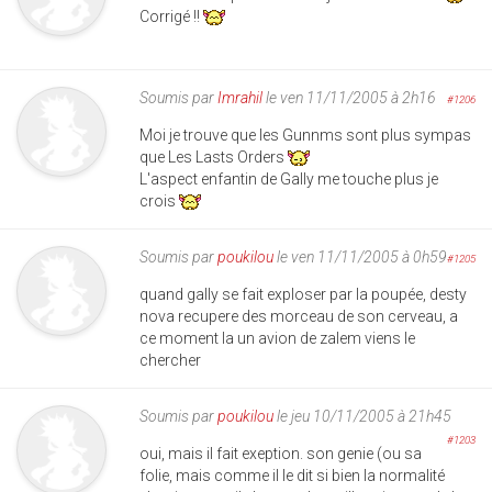
Corrigé !!
Soumis par
Imrahil
le ven 11/11/2005 à 2h16
#1206
Moi je trouve que les Gunnms sont plus sympas
que Les Lasts Orders
L'aspect enfantin de Gally me touche plus je
crois
Soumis par
poukilou
le ven 11/11/2005 à 0h59
#1205
quand gally se fait exploser par la poupée, desty
nova recupere des morceau de son cerveau, a
ce moment la un avion de zalem viens le
chercher
Soumis par
poukilou
le jeu 10/11/2005 à 21h45
#1203
oui, mais il fait exeption. son genie (ou sa
folie, mais comme il le dit si bien la normalité