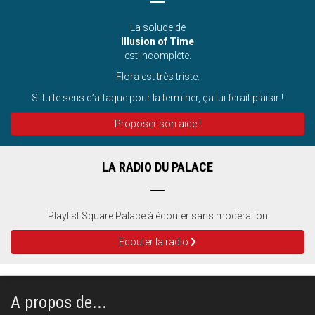
La soluce de
Illusion of Time
est incomplète.
Flora est très triste.
Si tu te sens d’attaque pour la terminer, ça lui ferait plaisir !
Proposer son aide !
LA RADIO DU PALACE
Playlist Square Palace à écouter sans modération
Écouter la radio
A propos de...