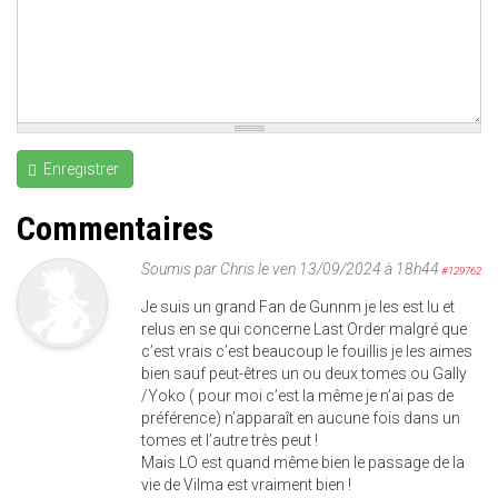
Enregistrer
Commentaires
Soumis par
Chris
le ven 13/09/2024 à 18h44
#129762
Je suis un grand Fan de Gunnm je les est lu et
relus en se qui concerne Last Order malgré que
c’est vrais c’est beaucoup le fouillis je les aimes
bien sauf peut-êtres un ou deux tomes ou Gally
/Yoko ( pour moi c’est la même je n’ai pas de
préférence) n’apparaît en aucune fois dans un
tomes et l’autre très peut !
Mais LO est quand même bien le passage de la
vie de Vilma est vraiment bien !