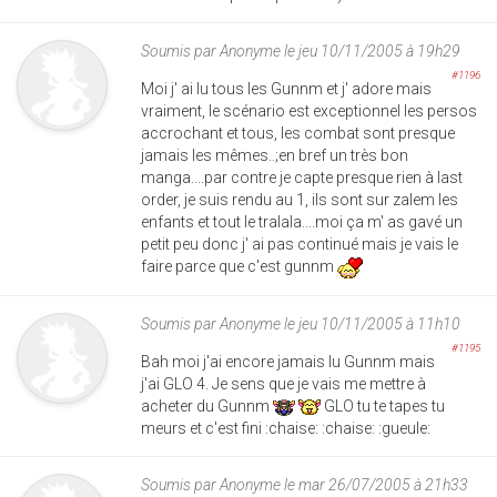
Soumis par
Anonyme
le jeu 10/11/2005 à 19h29
#1196
Moi j' ai lu tous les Gunnm et j' adore mais
vraiment, le scénario est exceptionnel les persos
accrochant et tous, les combat sont presque
jamais les mêmes..;en bref un très bon
manga....par contre je capte presque rien à last
order, je suis rendu au 1, ils sont sur zalem les
enfants et tout le tralala....moi ça m' as gavé un
petit peu donc j' ai pas continué mais je vais le
faire parce que c'est gunnm
Soumis par
Anonyme
le jeu 10/11/2005 à 11h10
#1195
Bah moi j'ai encore jamais lu Gunnm mais
j'ai GLO 4. Je sens que je vais me mettre à
acheter du Gunnm
GLO tu te tapes tu
meurs et c'est fini :chaise: :chaise: :gueule:
Soumis par
Anonyme
le mar 26/07/2005 à 21h33