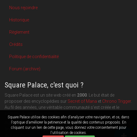
Nous rejoindre
Historique
Règlement
Crédits
Politique de confidentialité
Forum (archive)
Square Palace, c'est quoi ?
Square Palace est un site web créé en
2000
. Le but était de
proposer des encyclopédies sur
Secret of Mana
et
Chrono Trigger
.
Au fil des années, une véritable communauté s'est créée et le
contenu du site a pu s'étoffer.
Square Palace utilise des cookies afin d'analyser votre navigation, et ce, dans
Aujourd'hui, Square Palace c'est aussi une plateforme de blogging
l'optique d'améliorer la petinence et la qualité des contenus proposés. En
cliquant sur un lien de cette page, vous donnez votre consentement pour
orientée
RPG
,
Retrogaming
et
culture geek
: chacun publie ce
l'utilisation de cookies.
qu'il souhaite.