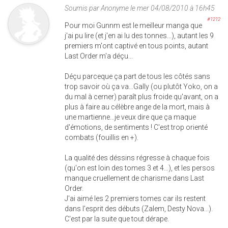
Soumis par
Anonyme
le mer 04/08/2010 à 16h45
#1212
Pour moi Gunnm est le meilleur manga que
j'ai pu lire (et j'en ai lu des tonnes...), autant les 9
premiers m'ont captivé en tous points, autant
Last Order m'a déçu...
Déçu parceque ça part de tous les côtés sans
trop savoir où ça va...Gally (ou plutôt Yoko, on a
du mal à cerner) paraît plus froide qu'avant, on a
plus à faire au célèbre ange de la mort, mais à
une martienne...je veux dire que ça maque
d'émotions, de sentiments ! C'est trop orienté
combats (fouillis en +).
La qualité des déssins régresse à chaque fois
(qu'on est loin des tomes 3 et 4...), et les persos
manque cruellement de charisme dans Last
Order.
J'ai aimé les 2 premiers tomes car ils restent
dans l'esprit des débuts (Zalem, Desty Nova...).
C'est par la suite que tout dérape.