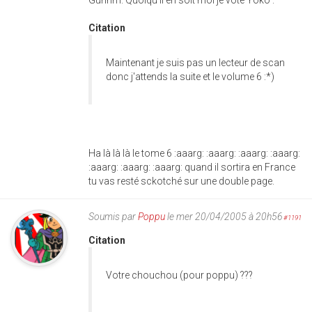
Citation
Maintenant je suis pas un lecteur de scan
donc j'attends la suite et le volume 6 :*)
Ha là là là le tome 6 :aaarg: :aaarg: :aaarg: :aaarg:
:aaarg: :aaarg: :aaarg: quand il sortira en France
tu vas resté sckotché sur une double page.
Soumis par
Poppu
le mer 20/04/2005 à 20h56
#1191
Citation
Votre chouchou (pour poppu) ???