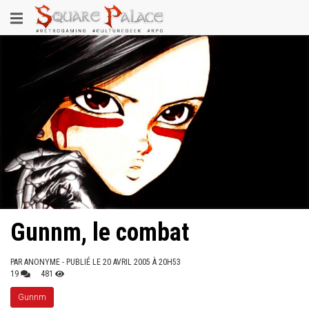
Aller
Toggle
au
contenu
navigation
principal
Gunnm, le combat
PAR
ANONYME
- PUBLIÉ LE 20 AVRIL 2005 À 20H53
19
481
Gunnm