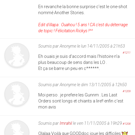
En revanche la bonne surprise c'est le one-shot
nommé Another Stories.
Edit d'illapa : Ouahou ! 5 ans ! CA c'est du déterrage
de topic ! Félicitation Rickys !^^
Soumis par
Anonyme
le lun 14/11/2005 à 21h53
#1211
Eh ouais je suis d'accord mais l'histoire n'a
plus beaucoup de sens dans les LO .
Et ça se barre un peu en c******.
Soumis par
Anonyme
le dim 13/11/2005 à 12h50
#1209
Moi perso . je prefere les Gunnm . Les Last
Orders sont longs et chiants a lire!! enfin c'est
mon avis
Soumis par
Imrahil
le ven 11/11/2005 à 19h29
#1208
Olalaa Voilà que GOODdoc joue les difficiles