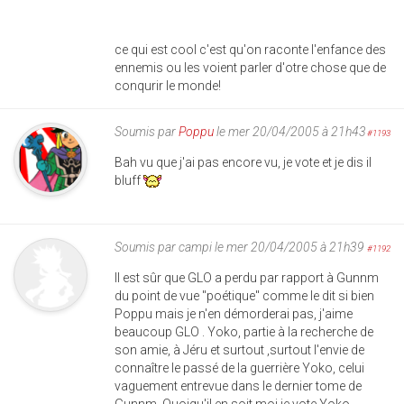
ce qui est cool c'est qu'on raconte l'enfance des
ennemis ou les voient parler d'otre chose que de
conqurir le monde!
Soumis par
Poppu
le mer 20/04/2005 à 21h43
#1193
Bah vu que j'ai pas encore vu, je vote et je dis il
bluff
Soumis par
campi
le mer 20/04/2005 à 21h39
#1192
Il est sûr que GLO a perdu par rapport à Gunnm
du point de vue "poétique" comme le dit si bien
Poppu mais je n'en démorderai pas, j'aime
beaucoup GLO . Yoko, partie à la recherche de
son amie, à Jéru et surtout ,surtout l'envie de
connaître le passé de la guerrière Yoko, celui
vaguement entrevue dans le dernier tome de
Gunnm. Quoiqu'il en soit moi je vote Yoko .