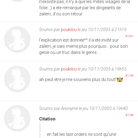
n'exsiste pas, il n'y a que les milles visages de la
folie...) a ete remarqué par les dirigeants de
zalem, d'ou son retour.
Soumis par
poukilou
le jeu 10/11/2005 à 21h19
#1201
l'explication est donnée^^ il a ete invité sur
zalem, je sais meme plus pourquoi... pour son
genie ou un truc dans le genre...
Soumis par
poukilou
le jeu 10/11/2005 à 19h55
#1199
ah peut etre je me souviens plus du tout!
Soumis par
Anonyme
le jeu 10/11/2005 à 19h40
#1198
Citation
en fait les last orders ne sont qu'une