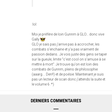
:lol:
Moi je préfère de loin Gunnm à GLO... donc vive
Gally
GLO je sais pas j'arrive pas à accrocher, les
combats s'enchaine et y'a pas vraiment de
passion dedans.. Je vois juste des gens se taper
sur la gueule, limite "c'est cool on s'amuse à se
mettre à mort". Je trouve qu'on est loin des
combats de Gunnm, pleins de philosophie
(aaarg.... Den!!) et de poésie. Maintenant je suis
pas un lecteur de scan donc j'attends la suite et
le volume 6 :*)
DERNIERS COMMENTAIRES