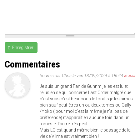
Enregistrer
Commentaires
Soumis par
Chris
le ven 13/09/2024 à 18h44
#129762
Je suis un grand Fan de Gunnm je les est lu et
relus en se qui concerne Last Order malgré que
c’est vrais c’est beaucoup le fouillis je les aimes
bien sauf peut-êtres un ou deux tomes ou Gally
/Yoko ( pour moi c’est la même je n’ai pas de
préférence) n’apparaît en aucune fois dans un
tomes et l’autre très peut !
Mais LO est quand même bien le passage de la
vie de Vilma est vraiment bien !