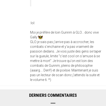
:lol:
Moi je préfère de loin Gunnm à GLO... donc vive
Gally
GLO je sais pas j'arrive pas à accrocher, les
combats s'enchaine et y'a pas vraiment de
passion dedans.. Je vois juste des gens se taper
sur la gueule, limite "c'est cool on s'amuse à se
mettre à mort". Je trouve qu'on est loin des
combats de Gunnm, pleins de philosophie
(aaarg.... Den!!) et de poésie. Maintenant je suis
pas un lecteur de scan donc j'attends la suite et
le volume 6 :*)
DERNIERS COMMENTAIRES