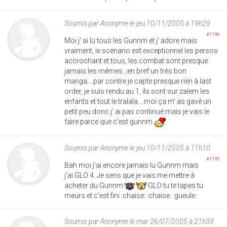
Soumis par
Anonyme
le jeu 10/11/2005 à 19h29
#1196
Moi j' ai lu tous les Gunnm et j' adore mais
vraiment, le scénario est exceptionnel les persos
accrochant et tous, les combat sont presque
jamais les mêmes..;en bref un très bon
manga....par contre je capte presque rien à last
order, je suis rendu au 1, ils sont sur zalem les
enfants et tout le tralala....moi ça m' as gavé un
petit peu donc j' ai pas continué mais je vais le
faire parce que c'est gunnm
Soumis par
Anonyme
le jeu 10/11/2005 à 11h10
#1195
Bah moi j'ai encore jamais lu Gunnm mais
j'ai GLO 4. Je sens que je vais me mettre à
acheter du Gunnm
GLO tu te tapes tu
meurs et c'est fini :chaise: :chaise: :gueule:
Soumis par
Anonyme
le mar 26/07/2005 à 21h33