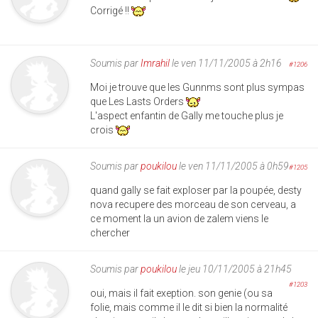
Corrigé !!
Soumis par
Imrahil
le ven 11/11/2005 à 2h16
#1206
Moi je trouve que les Gunnms sont plus sympas
que Les Lasts Orders
L'aspect enfantin de Gally me touche plus je
crois
Soumis par
poukilou
le ven 11/11/2005 à 0h59
#1205
quand gally se fait exploser par la poupée, desty
nova recupere des morceau de son cerveau, a
ce moment la un avion de zalem viens le
chercher
Soumis par
poukilou
le jeu 10/11/2005 à 21h45
#1203
oui, mais il fait exeption. son genie (ou sa
folie, mais comme il le dit si bien la normalité