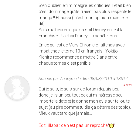
S’en oublier le film malgré les critiques il était bien
c’est dommage qu’ils n’aient pas plus respecté le
manga !! Et aussi ( c’est mon opinion mais je le
dit)
Sais malheureux que sa soit Disney qui est la
Franchise !!!! Je haï Disney ! Il rachète tous …
En ce qui est de Mars Chronicle j’attends avec
impatience le tome 10 en français ! Yokito
Kichiro recommence à mettre 3 ans entre
chaque tomes c’est pénible
Soumis par
Anonyme
le dim 08/08/2010 à 18h12
#1213
Oui je sais, je suis sur ce forum depuis peu
donc je lis un peu tout ce qui m'intéresse peu
importe la date et je donne mon avis sur tel ou tel
sujet (au pire comme tu dis ça déterre des topic).
Mieux vaut tard que jamais...
Edit l'illapa : ce n'est pas un reproche