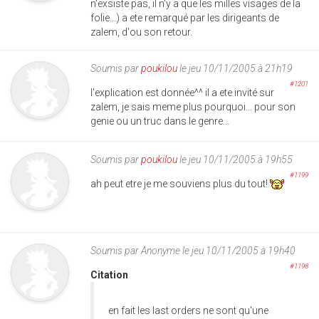
n'exsiste pas, il n'y a que les milles visages de la
folie...) a ete remarqué par les dirigeants de
zalem, d'ou son retour.
Soumis par
poukilou
le jeu 10/11/2005 à 21h19
#1201
l'explication est donnée^^ il a ete invité sur
zalem, je sais meme plus pourquoi... pour son
genie ou un truc dans le genre...
Soumis par
poukilou
le jeu 10/11/2005 à 19h55
#1199
ah peut etre je me souviens plus du tout!
Soumis par
Anonyme
le jeu 10/11/2005 à 19h40
#1198
Citation
en fait les last orders ne sont qu'une