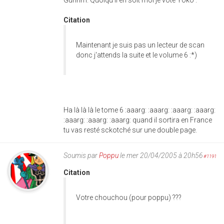
Citation
Maintenant je suis pas un lecteur de scan
donc j'attends la suite et le volume 6 :*)
Ha là là là le tome 6 :aaarg: :aaarg: :aaarg: :aaarg:
:aaarg: :aaarg: :aaarg: quand il sortira en France
tu vas resté sckotché sur une double page.
Soumis par
Poppu
le mer 20/04/2005 à 20h56
#1191
Citation
Votre chouchou (pour poppu) ???