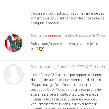
ce qui est cool c'est qu'on raconte l'enfance des
ennemis ou les voient parler d'otre chose que de
conqurir le monde!
Soumis par
Poppu
le mer 20/04/2005 à 21h43
#1193
Bah vu que j'ai pas encore vu, je vote et je dis il
bluff
Soumis par
campi
le mer 20/04/2005 à 21h39
#1192
Il est sûr que GLO a perdu par rapport à Gunnm
du point de vue "poétique" comme le dit si bien
Poppu mais je n'en démorderai pas, j'aime
beaucoup GLO . Yoko, partie à la recherche de
son amie, à Jéru et surtout ,surtout l'envie de
connaître le passé de la guerrière Yoko, celui
vaguement entrevue dans le dernier tome de
Gunnm. Quoiqu'il en soit moi je vote Yoko .