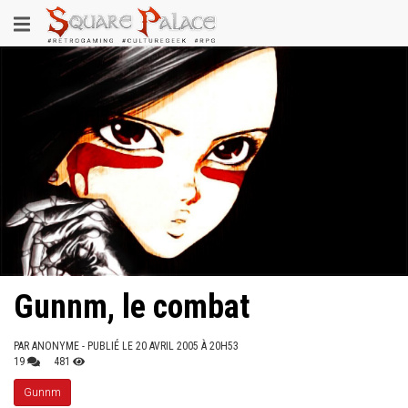
Aller
Toggle
au
contenu
navigation
principal
Gunnm, le combat
PAR
ANONYME
- PUBLIÉ LE 20 AVRIL 2005 À 20H53
19
481
Gunnm