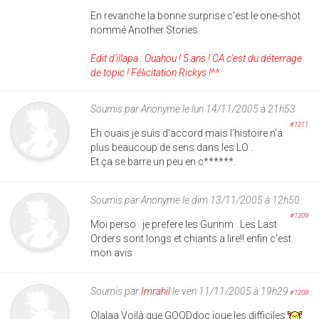
En revanche la bonne surprise c'est le one-shot
nommé Another Stories.
Edit d'illapa : Ouahou ! 5 ans ! CA c'est du déterrage
de topic ! Félicitation Rickys !^^
Soumis par
Anonyme
le lun 14/11/2005 à 21h53
#1211
Eh ouais je suis d'accord mais l'histoire n'a
plus beaucoup de sens dans les LO .
Et ça se barre un peu en c******.
Soumis par
Anonyme
le dim 13/11/2005 à 12h50
#1209
Moi perso . je prefere les Gunnm . Les Last
Orders sont longs et chiants a lire!! enfin c'est
mon avis
Soumis par
Imrahil
le ven 11/11/2005 à 19h29
#1208
Olalaa Voilà que GOODdoc joue les difficiles