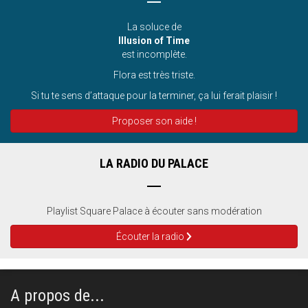
La soluce de
Illusion of Time
est incomplète.
Flora est très triste.
Si tu te sens d’attaque pour la terminer, ça lui ferait plaisir !
Proposer son aide !
LA RADIO DU PALACE
Playlist Square Palace à écouter sans modération
Écouter la radio
A propos de...