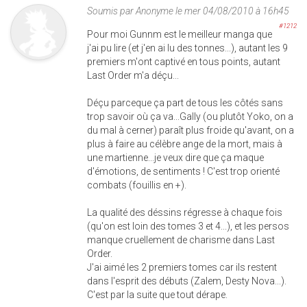
Soumis par
Anonyme
le mer 04/08/2010 à 16h45
#1212
Pour moi Gunnm est le meilleur manga que
j'ai pu lire (et j'en ai lu des tonnes...), autant les 9
premiers m'ont captivé en tous points, autant
Last Order m'a déçu...
Déçu parceque ça part de tous les côtés sans
trop savoir où ça va...Gally (ou plutôt Yoko, on a
du mal à cerner) paraît plus froide qu'avant, on a
plus à faire au célèbre ange de la mort, mais à
une martienne...je veux dire que ça maque
d'émotions, de sentiments ! C'est trop orienté
combats (fouillis en +).
La qualité des déssins régresse à chaque fois
(qu'on est loin des tomes 3 et 4...), et les persos
manque cruellement de charisme dans Last
Order.
J'ai aimé les 2 premiers tomes car ils restent
dans l'esprit des débuts (Zalem, Desty Nova...).
C'est par la suite que tout dérape.