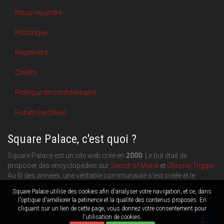
Nous rejoindre
Historique
Règlement
Crédits
Politique de confidentialité
Forum (archive)
Square Palace, c'est quoi ?
Square Palace est un site web créé en
2000
. Le but était de
proposer des encyclopédies sur
Secret of Mana
et
Chrono Trigger
.
Au fil des années, une véritable communauté s'est créée et le
contenu du site a pu s'étoffer.
Square Palace utilise des cookies afin d'analyser votre navigation, et ce, dans
Aujourd'hui, Square Palace c'est aussi une plateforme de blogging
l'optique d'améliorer la petinence et la qualité des contenus proposés. En
cliquant sur un lien de cette page, vous donnez votre consentement pour
orientée
RPG
,
Retrogaming
et
culture geek
: chacun publie ce
l'utilisation de cookies.
qu'il souhaite.