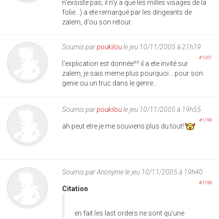
n'exsiste pas, il n'y a que les milles visages de la
folie...) a ete remarqué par les dirigeants de
zalem, d'ou son retour.
Soumis par
poukilou
le jeu 10/11/2005 à 21h19
#1201
l'explication est donnée^^ il a ete invité sur
zalem, je sais meme plus pourquoi... pour son
genie ou un truc dans le genre...
Soumis par
poukilou
le jeu 10/11/2005 à 19h55
#1199
ah peut etre je me souviens plus du tout!
Soumis par
Anonyme
le jeu 10/11/2005 à 19h40
#1198
Citation
en fait les last orders ne sont qu'une