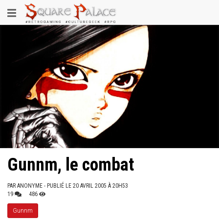
Aller
Toggle
au
contenu
navigation
principal
Gunnm, le combat
PAR
ANONYME
- PUBLIÉ LE 20 AVRIL 2005 À 20H53
19
486
Gunnm