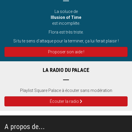
La soluce de
Illusion of Time
est incomplète.
Flora est très triste.
Si tu te sens d’attaque pour la terminer, ça lui ferait plaisir !
Proposer son aide !
LA RADIO DU PALACE
Playlist Square Palace à écouter sans modération
Écouter la radio
A propos de...