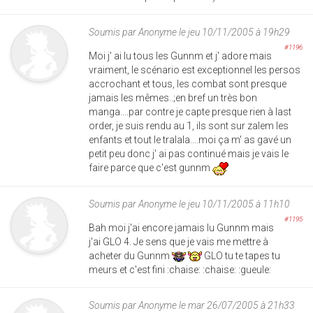
Soumis par
Anonyme
le jeu 10/11/2005 à 19h29
#1196
Moi j' ai lu tous les Gunnm et j' adore mais
vraiment, le scénario est exceptionnel les persos
accrochant et tous, les combat sont presque
jamais les mêmes..;en bref un très bon
manga....par contre je capte presque rien à last
order, je suis rendu au 1, ils sont sur zalem les
enfants et tout le tralala....moi ça m' as gavé un
petit peu donc j' ai pas continué mais je vais le
faire parce que c'est gunnm
Soumis par
Anonyme
le jeu 10/11/2005 à 11h10
#1195
Bah moi j'ai encore jamais lu Gunnm mais
j'ai GLO 4. Je sens que je vais me mettre à
acheter du Gunnm
GLO tu te tapes tu
meurs et c'est fini :chaise: :chaise: :gueule:
Soumis par
Anonyme
le mar 26/07/2005 à 21h33