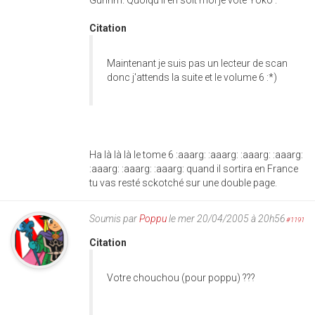
Citation
Maintenant je suis pas un lecteur de scan
donc j'attends la suite et le volume 6 :*)
Ha là là là le tome 6 :aaarg: :aaarg: :aaarg: :aaarg:
:aaarg: :aaarg: :aaarg: quand il sortira en France
tu vas resté sckotché sur une double page.
Soumis par
Poppu
le mer 20/04/2005 à 20h56
#1191
Citation
Votre chouchou (pour poppu) ???