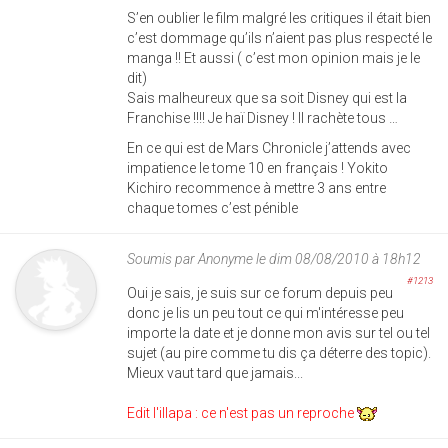
S’en oublier le film malgré les critiques il était bien
c’est dommage qu’ils n’aient pas plus respecté le
manga !! Et aussi ( c’est mon opinion mais je le
dit)
Sais malheureux que sa soit Disney qui est la
Franchise !!!! Je haï Disney ! Il rachète tous …
En ce qui est de Mars Chronicle j’attends avec
impatience le tome 10 en français ! Yokito
Kichiro recommence à mettre 3 ans entre
chaque tomes c’est pénible
Soumis par
Anonyme
le dim 08/08/2010 à 18h12
#1213
Oui je sais, je suis sur ce forum depuis peu
donc je lis un peu tout ce qui m'intéresse peu
importe la date et je donne mon avis sur tel ou tel
sujet (au pire comme tu dis ça déterre des topic).
Mieux vaut tard que jamais...
Edit l'illapa : ce n'est pas un reproche