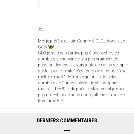
:lol:
Moi je préfère de loin Gunnm à GLO... donc vive
Gally
GLO je sais pas j'arrive pas à accrocher, les
combats s'enchaine et y'a pas vraiment de
passion dedans.. Je vois juste des gens se taper
sur la gueule, limite "c'est cool on s'amuse à se
mettre à mort". Je trouve qu'on est loin des
combats de Gunnm, pleins de philosophie
(aaarg.... Den!!) et de poésie. Maintenant je suis
pas un lecteur de scan donc j'attends la suite et
le volume 6 :*)
DERNIERS COMMENTAIRES