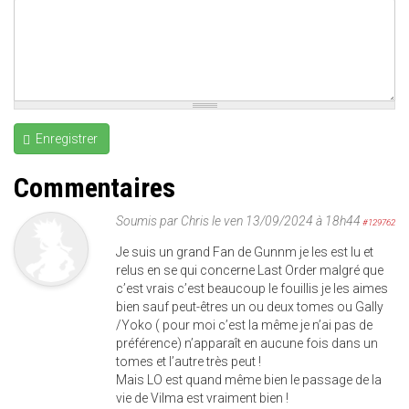
Enregistrer
Commentaires
Soumis par
Chris
le ven 13/09/2024 à 18h44
#129762
Je suis un grand Fan de Gunnm je les est lu et
relus en se qui concerne Last Order malgré que
c’est vrais c’est beaucoup le fouillis je les aimes
bien sauf peut-êtres un ou deux tomes ou Gally
/Yoko ( pour moi c’est la même je n’ai pas de
préférence) n’apparaît en aucune fois dans un
tomes et l’autre très peut !
Mais LO est quand même bien le passage de la
vie de Vilma est vraiment bien !