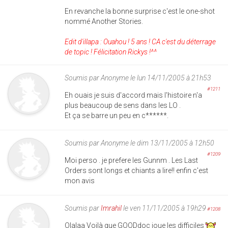
En revanche la bonne surprise c'est le one-shot
nommé Another Stories.
Edit d'illapa : Ouahou ! 5 ans ! CA c'est du déterrage
de topic ! Félicitation Rickys !^^
Soumis par
Anonyme
le lun 14/11/2005 à 21h53
#1211
Eh ouais je suis d'accord mais l'histoire n'a
plus beaucoup de sens dans les LO .
Et ça se barre un peu en c******.
Soumis par
Anonyme
le dim 13/11/2005 à 12h50
#1209
Moi perso . je prefere les Gunnm . Les Last
Orders sont longs et chiants a lire!! enfin c'est
mon avis
Soumis par
Imrahil
le ven 11/11/2005 à 19h29
#1208
Olalaa Voilà que GOODdoc joue les difficiles