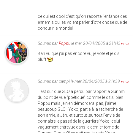
ce qui est cool c'est qu'on raconte l'enfance des
ennemis ou les voient parler d'otre chose que de
conqurir le monde!
Soumis par
Poppu
le mer 20/04/2005 à 21h43
#1193
Bah vu que j'ai pas encore vu, je vote et je dis il
bluff
Soumis par
campi
le mer 20/04/2005 à 21h39
#1192
Il est sûr que GLO a perdu par rapport à Gunnm
du point de vue "poétique" comme le dit si bien
Poppu mais je n'en démorderai pas, j'aime
beaucoup GLO . Yoko, partie à la recherche de
son amie, à Jéru et surtout ,surtout l'envie de
connaître le passé de la guerrière Yoko, celui
vaguement entrevue dans le dernier tome de
Gunnm. Quoiqu'il en soit moi je vote Yoko .