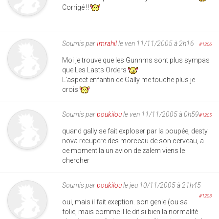
Corrigé !!
Soumis par
Imrahil
le ven 11/11/2005 à 2h16
#1206
Moi je trouve que les Gunnms sont plus sympas
que Les Lasts Orders
L'aspect enfantin de Gally me touche plus je
crois
Soumis par
poukilou
le ven 11/11/2005 à 0h59
#1205
quand gally se fait exploser par la poupée, desty
nova recupere des morceau de son cerveau, a
ce moment la un avion de zalem viens le
chercher
Soumis par
poukilou
le jeu 10/11/2005 à 21h45
#1203
oui, mais il fait exeption. son genie (ou sa
folie, mais comme il le dit si bien la normalité