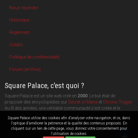
Nous rejoindre
Historique
Règlement
Crédits
Politique de confidentialité
Forum (archive)
Square Palace, c'est quoi ?
Square Palace est un site web créé en
2000
. Le but était de
proposer des encyclopédies sur
Secret of Mana
et
Chrono Trigger
.
Au fil des années, une véritable communauté s'est créée et le
contenu du site a pu s'étoffer.
Square Palace utilise des cookies afin d'analyser votre navigation, et ce, dans
Aujourd'hui, Square Palace c'est aussi une plateforme de blogging
l'optique d'améliorer la petinence et la qualité des contenus proposés. En
cliquant sur un lien de cette page, vous donnez votre consentement pour
orientée
RPG
,
Retrogaming
et
culture geek
: chacun publie ce
l'utilisation de cookies.
qu'il souhaite.