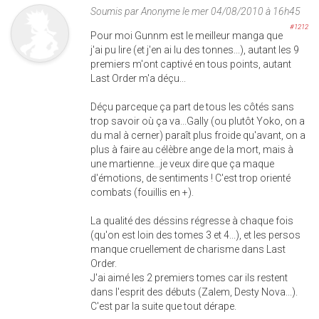
Soumis par
Anonyme
le mer 04/08/2010 à 16h45
#1212
Pour moi Gunnm est le meilleur manga que
j'ai pu lire (et j'en ai lu des tonnes...), autant les 9
premiers m'ont captivé en tous points, autant
Last Order m'a déçu...
Déçu parceque ça part de tous les côtés sans
trop savoir où ça va...Gally (ou plutôt Yoko, on a
du mal à cerner) paraît plus froide qu'avant, on a
plus à faire au célèbre ange de la mort, mais à
une martienne...je veux dire que ça maque
d'émotions, de sentiments ! C'est trop orienté
combats (fouillis en +).
La qualité des déssins régresse à chaque fois
(qu'on est loin des tomes 3 et 4...), et les persos
manque cruellement de charisme dans Last
Order.
J'ai aimé les 2 premiers tomes car ils restent
dans l'esprit des débuts (Zalem, Desty Nova...).
C'est par la suite que tout dérape.