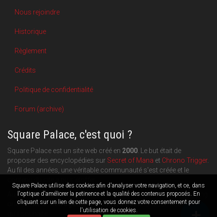
Nous rejoindre
Historique
Règlement
Crédits
Politique de confidentialité
Forum (archive)
Square Palace, c'est quoi ?
Square Palace est un site web créé en
2000
. Le but était de
proposer des encyclopédies sur
Secret of Mana
et
Chrono Trigger
.
Au fil des années, une véritable communauté s'est créée et le
contenu du site a pu s'étoffer.
Square Palace utilise des cookies afin d'analyser votre navigation, et ce, dans
Aujourd'hui, Square Palace c'est aussi une plateforme de blogging
l'optique d'améliorer la petinence et la qualité des contenus proposés. En
cliquant sur un lien de cette page, vous donnez votre consentement pour
orientée
RPG
,
Retrogaming
et
culture geek
: chacun publie ce
l'utilisation de cookies.
qu'il souhaite.