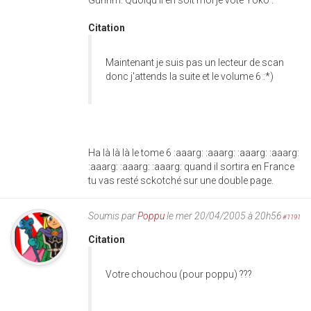
Citation
Maintenant je suis pas un lecteur de scan
donc j'attends la suite et le volume 6 :*)
Ha là là là le tome 6 :aaarg: :aaarg: :aaarg: :aaarg:
:aaarg: :aaarg: :aaarg: quand il sortira en France
tu vas resté sckotché sur une double page.
Soumis par
Poppu
le mer 20/04/2005 à 20h56
#1191
Citation
Votre chouchou (pour poppu) ???