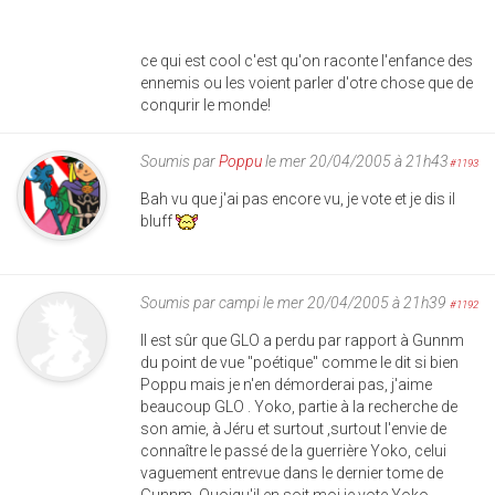
ce qui est cool c'est qu'on raconte l'enfance des
ennemis ou les voient parler d'otre chose que de
conqurir le monde!
Soumis par
Poppu
le mer 20/04/2005 à 21h43
#1193
Bah vu que j'ai pas encore vu, je vote et je dis il
bluff
Soumis par
campi
le mer 20/04/2005 à 21h39
#1192
Il est sûr que GLO a perdu par rapport à Gunnm
du point de vue "poétique" comme le dit si bien
Poppu mais je n'en démorderai pas, j'aime
beaucoup GLO . Yoko, partie à la recherche de
son amie, à Jéru et surtout ,surtout l'envie de
connaître le passé de la guerrière Yoko, celui
vaguement entrevue dans le dernier tome de
Gunnm. Quoiqu'il en soit moi je vote Yoko .