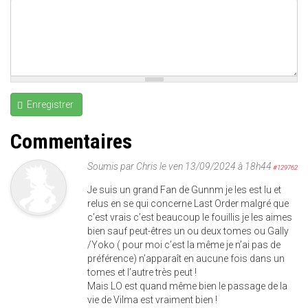
Enregistrer
Commentaires
Soumis par
Chris
le ven 13/09/2024 à 18h44
#129762
Je suis un grand Fan de Gunnm je les est lu et
relus en se qui concerne Last Order malgré que
c’est vrais c’est beaucoup le fouillis je les aimes
bien sauf peut-êtres un ou deux tomes ou Gally
/Yoko ( pour moi c’est la même je n’ai pas de
préférence) n’apparaît en aucune fois dans un
tomes et l’autre très peut !
Mais LO est quand même bien le passage de la
vie de Vilma est vraiment bien !