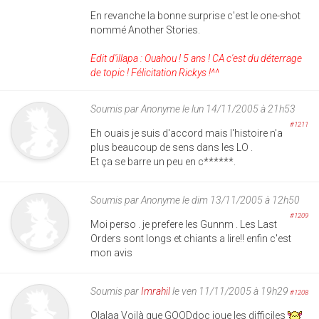
En revanche la bonne surprise c'est le one-shot
nommé Another Stories.
Edit d'illapa : Ouahou ! 5 ans ! CA c'est du déterrage
de topic ! Félicitation Rickys !^^
Soumis par
Anonyme
le lun 14/11/2005 à 21h53
#1211
Eh ouais je suis d'accord mais l'histoire n'a
plus beaucoup de sens dans les LO .
Et ça se barre un peu en c******.
Soumis par
Anonyme
le dim 13/11/2005 à 12h50
#1209
Moi perso . je prefere les Gunnm . Les Last
Orders sont longs et chiants a lire!! enfin c'est
mon avis
Soumis par
Imrahil
le ven 11/11/2005 à 19h29
#1208
Olalaa Voilà que GOODdoc joue les difficiles