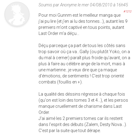
Soumis par
Anonyme
le mer 04/08/2010 à 16h45
#1212
Pour moi Gunnm est le meilleur manga que
j'ai pu lire (et j'en ai lu des tonnes...), autant les 9
premiers m'ont captivé en tous points, autant
Last Order m'a déçu...
Déçu parceque ça part de tous les côtés sans
trop savoir où ça va...Gally (ou plutôt Yoko, on a
du mal à cerner) paraît plus froide qu'avant, on a
plus à faire au célèbre ange de la mort, mais à
une martienne...je veux dire que ça maque
d'émotions, de sentiments ! C'est trop orienté
combats (fouillis en +).
La qualité des déssins régresse à chaque fois
(qu'on est loin des tomes 3 et 4...), et les persos
manque cruellement de charisme dans Last
Order.
J'ai aimé les 2 premiers tomes car ils restent
dans l'esprit des débuts (Zalem, Desty Nova...).
C'est par la suite que tout dérape.