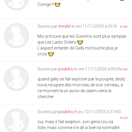
Corrigé !!
Soumis par
Imrahil
le ven 11/11/2005 à 2h16
#1206
Moi je trouve que les Gunnms sont plus sympas
que Les Lasts Orders
L'aspect enfantin de Gally me touche plus je
crois
Soumis par
poukilou
le ven 11/11/2005 à 0h59
#1205
quand gally se fait exploser par la poupée, desty
nova recupere des morceau de son cerveau, a
ce moment la un avion de zalem viens le
chercher
Soumis par
poukilou
le jeu 10/11/2005 à 21h45
#1203
oui, mais il fait exeption. son genie (ou sa
folie, mais comme il le dit si bien la normalité