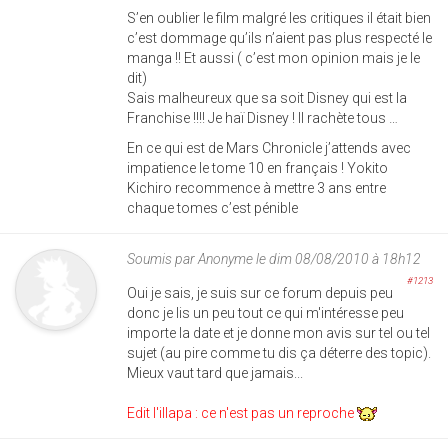
S’en oublier le film malgré les critiques il était bien
c’est dommage qu’ils n’aient pas plus respecté le
manga !! Et aussi ( c’est mon opinion mais je le
dit)
Sais malheureux que sa soit Disney qui est la
Franchise !!!! Je haï Disney ! Il rachète tous …
En ce qui est de Mars Chronicle j’attends avec
impatience le tome 10 en français ! Yokito
Kichiro recommence à mettre 3 ans entre
chaque tomes c’est pénible
Soumis par
Anonyme
le dim 08/08/2010 à 18h12
#1213
Oui je sais, je suis sur ce forum depuis peu
donc je lis un peu tout ce qui m'intéresse peu
importe la date et je donne mon avis sur tel ou tel
sujet (au pire comme tu dis ça déterre des topic).
Mieux vaut tard que jamais...
Edit l'illapa : ce n'est pas un reproche