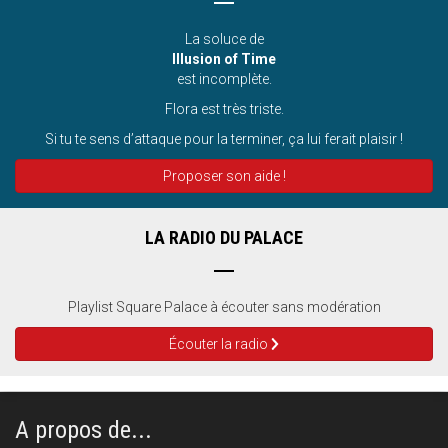
La soluce de
Illusion of Time
est incomplète.
Flora est très triste.
Si tu te sens d’attaque pour la terminer, ça lui ferait plaisir !
Proposer son aide !
LA RADIO DU PALACE
Playlist Square Palace à écouter sans modération
Écouter la radio
A propos de...