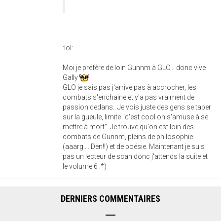
:lol:
Moi je préfère de loin Gunnm à GLO... donc vive
Gally
GLO je sais pas j'arrive pas à accrocher, les
combats s'enchaine et y'a pas vraiment de
passion dedans.. Je vois juste des gens se taper
sur la gueule, limite "c'est cool on s'amuse à se
mettre à mort". Je trouve qu'on est loin des
combats de Gunnm, pleins de philosophie
(aaarg.... Den!!) et de poésie. Maintenant je suis
pas un lecteur de scan donc j'attends la suite et
le volume 6 :*)
DERNIERS COMMENTAIRES