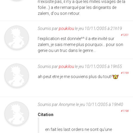
n'exsiste pas, il n'y a que les milles visages de la
folie...) a ete remarqué par les dirigeants de
zalem, d'ou son retour.
Soumis par
poukilou
le jeu 10/11/2005 à 21h19
#1201
l'explication est donnée^^ il a ete invité sur
zalem, je sais meme plus pourquoi... pour son
genie ou un truc dans le genre...
Soumis par
poukilou
le jeu 10/11/2005 à 19h55
#1199
ah peut etre je me souviens plus du tout!
Soumis par
Anonyme
le jeu 10/11/2005 à 19h40
#1198
Citation
en fait les last orders ne sont qu'une