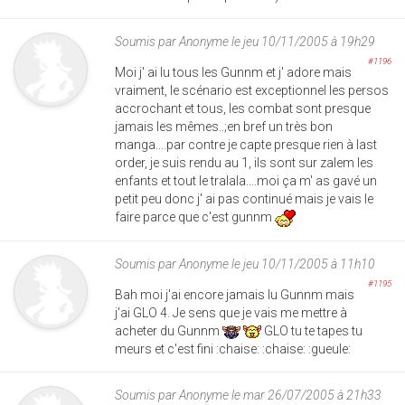
Soumis par
Anonyme
le jeu 10/11/2005 à 19h29
#1196
Moi j' ai lu tous les Gunnm et j' adore mais
vraiment, le scénario est exceptionnel les persos
accrochant et tous, les combat sont presque
jamais les mêmes..;en bref un très bon
manga....par contre je capte presque rien à last
order, je suis rendu au 1, ils sont sur zalem les
enfants et tout le tralala....moi ça m' as gavé un
petit peu donc j' ai pas continué mais je vais le
faire parce que c'est gunnm
Soumis par
Anonyme
le jeu 10/11/2005 à 11h10
#1195
Bah moi j'ai encore jamais lu Gunnm mais
j'ai GLO 4. Je sens que je vais me mettre à
acheter du Gunnm
GLO tu te tapes tu
meurs et c'est fini :chaise: :chaise: :gueule:
Soumis par
Anonyme
le mar 26/07/2005 à 21h33