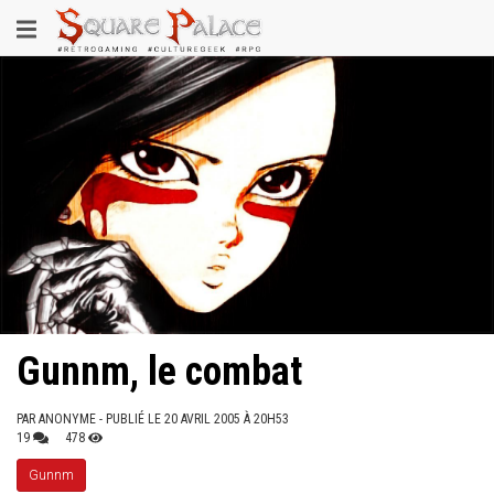
Aller
Toggle
au
contenu
navigation
principal
Gunnm, le combat
PAR
ANONYME
- PUBLIÉ LE 20 AVRIL 2005 À 20H53
19
478
Gunnm