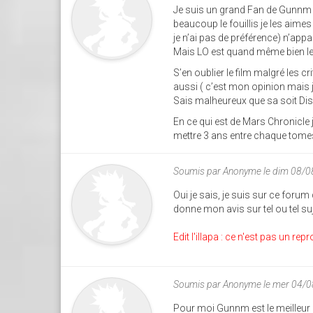
Je suis un grand Fan de Gunnm je
beaucoup le fouillis je les aim
je n’ai pas de préférence) n’appa
Mais LO est quand même bien le 
S’en oublier le film malgré les cr
aussi ( c’est mon opinion mais je
Sais malheureux que sa soit Disne
En ce qui est de Mars Chronicle
mettre 3 ans entre chaque tomes
Soumis par
Anonyme
le dim 08/
Oui je sais, je suis sur ce forum
donne mon avis sur tel ou tel su
Edit l'illapa : ce n'est pas un re
Soumis par
Anonyme
le mer 04/
Pour moi Gunnm est le meilleur ma