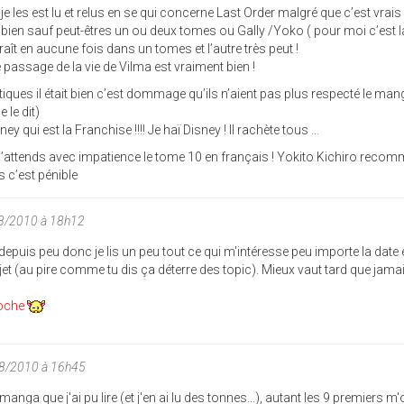
 les est lu et relus en se qui concerne Last Order malgré que c’est vrais 
es bien sauf peut-êtres un ou deux tomes ou Gally /Yoko ( pour moi c’est
raît en aucune fois dans un tomes et l’autre très peut !
passage de la vie de Vilma est vraiment bien !
itiques il était bien c’est dommage qu’ils n’aient pas plus respecté le mang
 le dit)
y qui est la Franchise !!!! Je haï Disney ! Il rachète tous …
 j’attends avec impatience le tome 10 en français ! Yokito Kichiro reco
 c’est pénible
08/2010 à 18h12
 depuis peu donc je lis un peu tout ce qui m'intéresse peu importe la date e
jet (au pire comme tu dis ça déterre des topic). Mieux vaut tard que jamai
proche
08/2010 à 16h45
nga que j'ai pu lire (et j'en ai lu des tonnes...), autant les 9 premiers m'