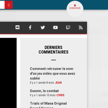
CONNEXION
SQUARE
SQUARE
SQUARE
SQUARE
SQUARE
FLUX
PALACE
PALACE
PALACE
PALACE
PALACE
RSS
SUR
SUR
SUR
SUR
SUR
DE
DISCORD
FACEBOOK
TWITTER
YOUTUBE
TWITCH
SQUARE
PALACE
DERNIERS
COMMENTAIRES
Comment retrouver le nom
d'un jeu vidéo que vous avez
oublié
Il y a 1 année 8 mois
JEAN
Gunnm, le combat
Il y a 1 année 10 mois
CHRIS
Trials of Mana Original