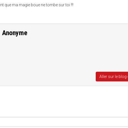
ant que ma magie boue ne tombe sur toi !!!
e
Anonyme
Aller sur le blog