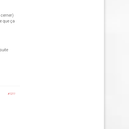
 cerner)
re que ça
suite
#1211