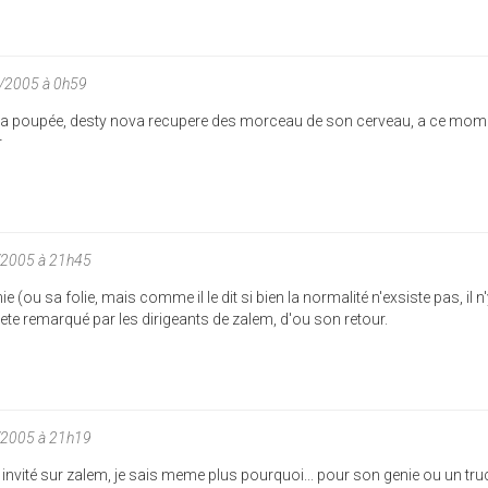
1/2005 à 0h59
r la poupée, desty nova recupere des morceau de son cerveau, a ce mome
r
/2005 à 21h45
nie (ou sa folie, mais comme il le dit si bien la normalité n'exsiste pas, il n
 a ete remarqué par les dirigeants de zalem, d'ou son retour.
/2005 à 21h19
te invité sur zalem, je sais meme plus pourquoi... pour son genie ou un tru