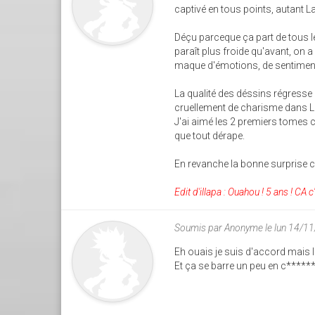
captivé en tous points, autant L
Déçu parceque ça part de tous le
paraît plus froide qu'avant, on a
maque d'émotions, de sentiments 
La qualité des déssins régresse 
cruellement de charisme dans L
J'ai aimé les 2 premiers tomes ca
que tout dérape.
En revanche la bonne surprise 
Edit d'illapa : Ouahou ! 5 ans ! CA 
Soumis par
Anonyme
le lun 14/1
Eh ouais je suis d'accord mais l
Et ça se barre un peu en c******