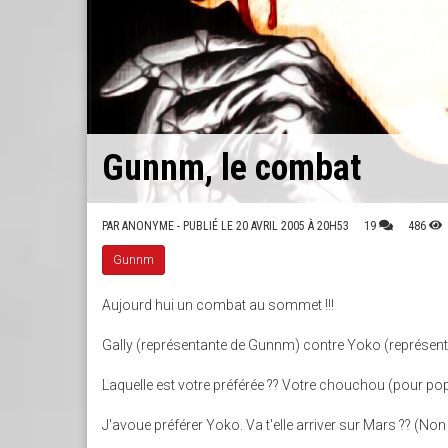
Gunnm, le combat
PAR
ANONYME
- PUBLIÉ LE 20 AVRIL 2005 À 20H53
19
486
Gunnm
Aujourd hui un combat au sommet !!!
Gally (représentante de Gunnm) contre Yoko (représent
Laquelle est votre préférée ?? Votre chouchou (pour po
J'avoue préférer Yoko. Va t'elle arriver sur Mars ?? (N