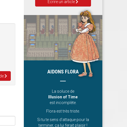
Ecrire un article
AIDONS FLORA
 de
La soluce de
Illusion of Time
est incomplète.
Flora est très triste.
Si tu te sens d’attaque pour la
terminer, ça lui ferait plaisir !