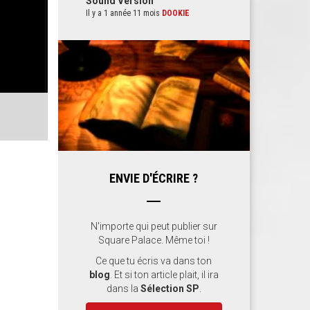
Sound Version
Il y a 1 année 11 mois
DOOKIE
ENVIE D'ÉCRIRE ?
N'importe qui peut publier sur
Square Palace. Même toi !
Ce que tu écris va dans ton
blog
. Et si ton article plait, il ira
dans la
Sélection SP
.