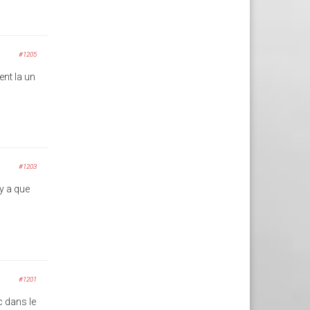
#1205
nt la un
#1203
'y a que
#1201
c dans le