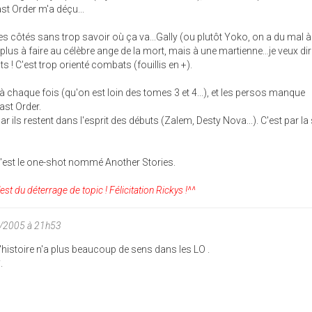
ast Order m'a déçu...
s côtés sans trop savoir où ça va...Gally (ou plutôt Yoko, on a du mal à
 plus à faire au célèbre ange de la mort, mais à une martienne...je veux di
! C'est trop orienté combats (fouillis en +).
à chaque fois (qu'on est loin des tomes 3 et 4...), et les persos manque
ast Order.
r ils restent dans l'esprit des débuts (Zalem, Desty Nova...). C'est par la 
c'est le one-shot nommé Another Stories.
c'est du déterrage de topic ! Félicitation Rickys !^^
1/2005 à 21h53
'histoire n'a plus beaucoup de sens dans les LO .
.