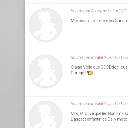
Soumis par
Anonyme
le dim 13/
Moi perso . je prefere les Gunnm 
Soumis par
Imrahil
le ven 11/11/
Olalaa Voilà que GOODdoc joue l
Corrigé !!
Soumis par
Imrahil
le ven 11/11/
Moi je trouve que les Gunnms 
L'aspect enfantin de Gally me to