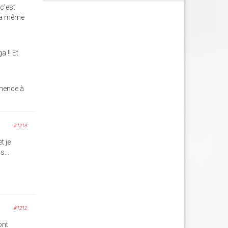
c’est
 la même
a !! Et
mmence à
#1213
t je
s...
#1212
ont