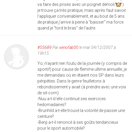
va faire des prises avec un poignet démoli
)
je trouve ça très pratique, mais après faut savoir
l'appliquer convenablement, et au bout de 5 ans
de pratique j'arrive à peine à "baisser" ma force
quand je "tord le bras" de l'autre.
#55689
Par
xenofab00
le mar 04/12/2007 à
19h15
Yo, n'ayant rien foutu de la journée (y compris de
sportif) pour cause de flemme ultime annuelle, je
me demandais où en étaient nos SP dans leurs
péripéties. Dans le genre feuilletons à
rebondissement y avait (à prendre avec une voix
de sit-com):
-Nuu a-t-il/elle continué ses exercices
hedomadaires?
-Brunhild a-t-elle trouvé la volonté de passer une
ceinture?
-Benji a-t-il renoncé à ses goûts tendancieux
pour le sport automobile?