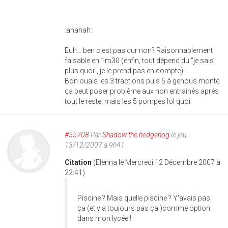
:ahahah:
Euh... ben c'est pas dur non? Raisonnablement
faisable en 1m30 (enfin, tout dépend du "je sais
plus quoi", je le prend pas en compte).
Bon ouais les 3 tractions puis 5 à genous monté
ça peut poser problème aux non entrainés après
tout le reste, mais les 5 pompes lol quoi.
#55708
Par
Shadow the hedgehog
le jeu
13/12/2007 à 9h41
Citation
(Elenna le Mercredi 12 Décembre 2007 à
22:41)
Piscine ? Mais quelle piscine ? Y'avais pas
ça (et y a toujours pas ça )comme option
dans mon lycée !