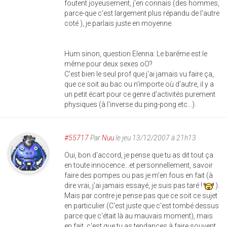
foutent joyeusement, j'en connais (des hommes,
parce-que c'est largement plus répandu de l'autre
coté ), je parlais juste en moyenne.
Hum sinon, question Elenna: Le barême est le
même pour deux sexes oO?
C'est bien le seul prof que j'ai jamais vu faire ça,
que ce soit au bac ou n'importe où d'autre, il y a
un petit écart pour ce genre d'activités purement
physiques (à l'inverse du ping-pong etc...).
#55717
Par
Nuu
le jeu 13/12/2007 à 21h13
Oui, bon d'accord, je pense que tu as dit tout ça
en toute innocence...et personnellement, savoir
faire des pompes ou pas je m'en fous en fait (à
dire vrai, j'ai jamais essayé, je suis pas taré !
).
Mais par contre je pense pas que ce soit ce sujet
en particulier (C'est juste que c'est tombé dessus
parce que c'était là au mauvais moment), mais
en fait, c'est que tu as tendances à faire souvent