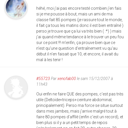
héhé, moi j'ai pas encore testé combien j'en fais
si je me pousse à bout, mais un ami de ma
classe fait 85 pompes (je rassure tout le monde,
il fait ça tous les matins donc il est bien entraîné )
perso je trouve que ça lui va très bien ( :*) ) mais
j'ai quand même tendance à le trouver un peu fou
sur ce point !!! m'enfin, ça prouve bien que ce
n'est qu'une question d'entraînement vu qu'au
début il n'en faisait que 10, et encore, il avait du
mal à les tenir !
#55723
Par
xenofab00
le sam 15/12/2007 à
11h43
Oui enfin ne faire QUE des pompes, c'est pas très
utile (Deltoïde+triceps+ceinture abdominal,
principalement). Perso ma force se situe surtout
dans mes jambes, mais j'arrive malgré tout à
faire 80 pompes d'affilé (enfin c'est un record), et
bien plus si il y a un petit temps de repos