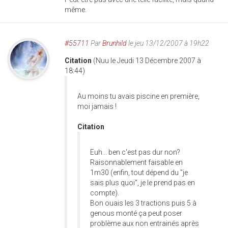
même.
#55711
Par
Brunhild
le jeu 13/12/2007 à 19h22
Citation
(Nuu le Jeudi 13 Décembre 2007 à
18:44)
Au moins tu avais piscine en première,
moi jamais !
Citation
Euh... ben c'est pas dur non?
Raisonnablement faisable en
1m30 (enfin, tout dépend du "je
sais plus quoi", je le prend pas en
compte).
Bon ouais les 3 tractions puis 5 à
genous monté ça peut poser
problème aux non entrainés après