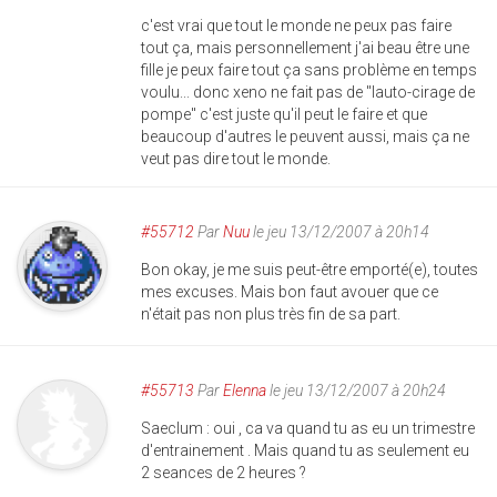
c'est vrai que tout le monde ne peux pas faire
tout ça, mais personnellement j'ai beau être une
fille je peux faire tout ça sans problème en temps
voulu... donc xeno ne fait pas de "lauto-cirage de
pompe" c'est juste qu'il peut le faire et que
beaucoup d'autres le peuvent aussi, mais ça ne
veut pas dire tout le monde.
#55712
Par
Nuu
le jeu 13/12/2007 à 20h14
Bon okay, je me suis peut-être emporté(e), toutes
mes excuses. Mais bon faut avouer que ce
n'était pas non plus très fin de sa part.
#55713
Par
Elenna
le jeu 13/12/2007 à 20h24
Saeclum : oui , ca va quand tu as eu un trimestre
d'entrainement . Mais quand tu as seulement eu
2 seances de 2 heures ?