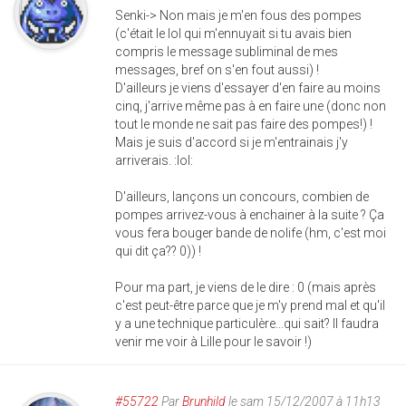
Senki-> Non mais je m'en fous des pompes
(c'était le lol qui m'ennuyait si tu avais bien
compris le message subliminal de mes
messages, bref on s'en fout aussi) !
D'ailleurs je viens d'essayer d'en faire au moins
cinq, j'arrive même pas à en faire une (donc non
tout le monde ne sait pas faire des pompes!) !
Mais je suis d'accord si je m'entrainais j'y
arriverais. :lol:
D'ailleurs, lançons un concours, combien de
pompes arrivez-vous à enchainer à la suite ? Ça
vous fera bouger bande de nolife (hm, c'est moi
qui dit ça?? 0)) !
Pour ma part, je viens de le dire : 0 (mais après
c'est peut-être parce que je m'y prend mal et qu'il
y a une technique particulère...qui sait? Il faudra
venir me voir à Lille pour le savoir !)
#55722
Par
Brunhild
le sam 15/12/2007 à 11h13