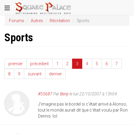
Aller
Toggle
au
contenu
navigation
Forums
Autres
Récréation
Sports
principal
Sports
premier
précédent
1
2
3
4
5
6
7
8
9
suivant
dernier
#55687
Par
Benji
le lun 22/10/2007 à 13h54
J'imagine pas le bordel si c'était arrivé à Alonso,
tout le monde aurait dit que c'était voulu par Ron
Dennis :lol: