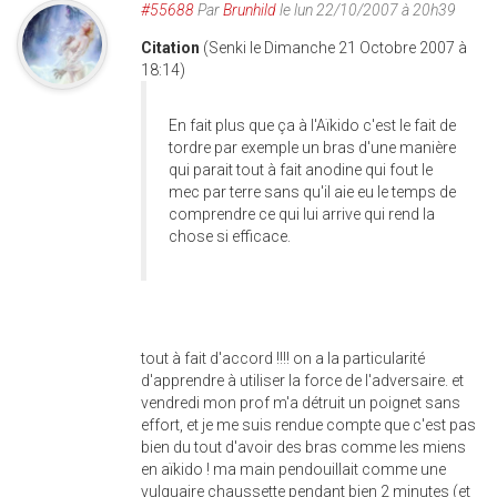
#55688
Par
Brunhild
le lun 22/10/2007 à 20h39
Citation
(Senki le Dimanche 21 Octobre 2007 à
18:14)
En fait plus que ça à l'Aïkido c'est le fait de
tordre par exemple un bras d'une manière
qui parait tout à fait anodine qui fout le
mec par terre sans qu'il aie eu le temps de
comprendre ce qui lui arrive qui rend la
chose si efficace.
tout à fait d'accord !!!! on a la particularité
d'apprendre à utiliser la force de l'adversaire. et
vendredi mon prof m'a détruit un poignet sans
effort, et je me suis rendue compte que c'est pas
bien du tout d'avoir des bras comme les miens
en aïkido ! ma main pendouillait comme une
vulguaire chaussette pendant bien 2 minutes (et