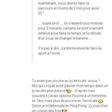
maintenant , vous devrez faire ce
parcours en moins de 2 min pour avoir
20 " .
..... super prof ..... Ils s'etaient tous motivés
pour 3 minutes, certains se sont vraiment
exténué pour faire ce temps ,et lui décide
d'un coup de changer le bareme ....
Y'a pas à dire , ça donne envie de faire du
sport à l'ecole ...
Tu avais pas piscine au lycée tu dis :woua: ?
Moi qui croyait avoir passer mon temps dans un
lycée des plus paumé
... D'après mes
souvenirs j'avais options Piscine à un trimestre,
en 1ère, mais plus de piscine en Terminale
.
Sinon, je m'débrouille en Ping-Pong : j'y joue chez
un cousin des fois
.