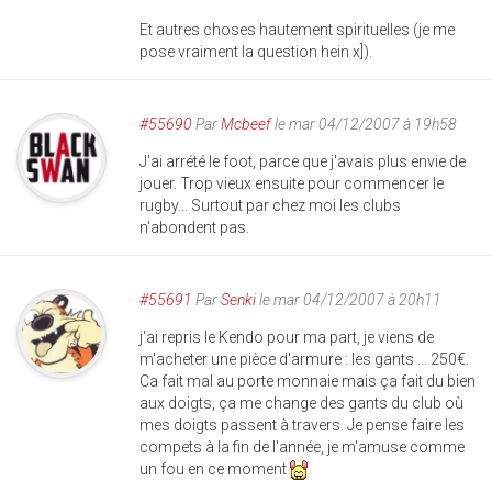
Et autres choses hautement spirituelles (je me
pose vraiment la question hein x]).
#55690
Par
Mcbeef
le mar 04/12/2007 à 19h58
J'ai arrété le foot, parce que j'avais plus envie de
jouer. Trop vieux ensuite pour commencer le
rugby... Surtout par chez moi les clubs
n'abondent pas.
#55691
Par
Senki
le mar 04/12/2007 à 20h11
j'ai repris le Kendo pour ma part, je viens de
m'acheter une pièce d'armure : les gants ... 250€.
Ca fait mal au porte monnaie mais ça fait du bien
aux doigts, ça me change des gants du club où
mes doigts passent à travers. Je pense faire les
compets à la fin de l'année, je m'amuse comme
un fou en ce moment