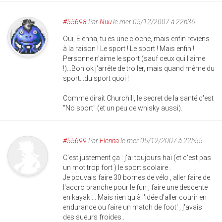
#55698
Par
Nuu
le mer 05/12/2007 à 22h36
Oui, Elenna, tu es une cloche, mais enfin reviens
à la raison ! Le sport ! Le sport ! Mais enfin !
Personne n'aime le sport (sauf ceux qui l'aime
!)...Bon ok j'arrête de troller, mais quand même du
sport...du sport quoi !
Comme dirait Churchill, le secret de la santé c'est
"No sport" (et un peu de whisky aussi).
#55699
Par
Elenna
le mer 05/12/2007 à 22h55
C'est justement ça : j'ai toujours haï (et c'est pas
un mot trop fort ) le sport scolaire .
Je pouvais faire 30 bornes de vélo , aller faire de
l'accro branche pour le fun , faire une descente
en kayak ... Mais rien qu'à l'idée d'aller courir en
endurance ou faire un match de foot' , j'avais
des sueurs froides .