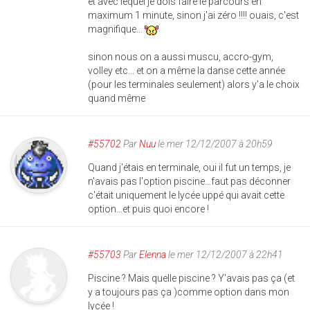
et avec lequel je dois faire le parcours en
maximum 1 minute, sinon j'ai zéro !!!! ouais, c'est
magnifique...
sinon nous on a aussi muscu, accro-gym,
volley etc... et on a même la danse cette année
(pour les terminales seulement) alors y'a le choix
quand même
#55702
Par
Nuu
le mer 12/12/2007 à 20h59
Quand j'étais en terminale, oui il fut un temps, je
n'avais pas l'option piscine...faut pas déconner
c'était uniquement le lycée uppé qui avait cette
option...et puis quoi encore !
#55703
Par
Elenna
le mer 12/12/2007 à 22h41
Piscine ? Mais quelle piscine ? Y'avais pas ça (et
y a toujours pas ça )comme option dans mon
lycée !