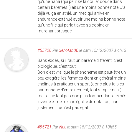
qu'une nana (qui peut se la couler douce dans
certain barèmes !) ait une moins bonne note. J'ai
déjà vu ça en athlé, un mec qui arrive en
endurance exténué avoir une moins bonne note
qu'une fille qui parlait avec sa copine en
marchant presque.
#55720
Par
xenofab00
le sam 15/12/2007 à 4h13
Sans excès, si il faut un barème différent, c'est
biologique, c'est tout.
Bon c'est vrai que le phénonème est peut-être un
peu exagéré, les femmes étant en général moins
enclines à pratiquer un sport (donc plus faibles
par manque d'entrainement, tout simplement),
mais il ne faut pas non plus tomber dans l'excès
inverse et mettre une égalité de notation, car
justement, ce n'est pas égal.
#55721
Par
Nuu
le sam 15/12/2007 à 10h55