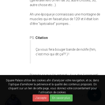
(généralement on en fait 30, autre choses, 30,
autre chose etc...).
Ah une époque je connaissais une montagne de
muscles qui en faisait plus de 120! et il était loin
d'être "spécialisé" pompes...
PS:
Citation
Ça vous fera bouger bande de nolife (hm,
c'est moi qui dit ça?? ) !
D'après ce que j'ai entendu, il y a des (vraiment)
no-life sportifs, et oui : o.
Square Palace utilise des cookies afin d'analyser votre navigation, et ce, dans
l'optique d'améliorer la petinence et la qualité des contenus proposés. En
cliquant sur un lien de cette page, vous donnez votre consentement pour
l'utilisation de cookies.
#55724
Par
Nuu
le sam 15/12/2007 à 15h55
J'accepte
En savoir plus
Citation