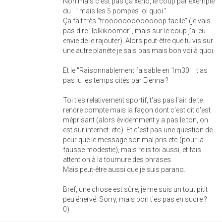
Non mais c'est pas ça xeno, le coup par exemple
du : " mais les 5 pompes lol quoi."
Ça fait très "trooooooooooooop facile" (je vais
pas dire "lolkikoomdr", mais sur le coup j'ai eu
envie de le rajouter). Alors peut-être que tu vis sur
une autre planète je sais pas mais bon voilà quoi.
Et le "Raisonnablement faisable en 1m30" : t'as
pas lu les temps cités par Elenna ?
Toi t'es relativement sportif, t'as pas l'air de te
rendre compte mais la façon dont c'est dit c'est
méprisant (alors évidemment y a pas le ton, on
est sur internet..etc). Et c'est pas une question de
peur que le message soit mal pris etc (pour la
fausse modestie), mais relis toi aussi, et fais
attention à la tournure des phrases.
Mais peut-être aussi que je suis parano.
Bref, une chose est sûre, je me suis un tout pitit
peu énervé. Sorry, mais bon t'es pas en sucre ?
0)