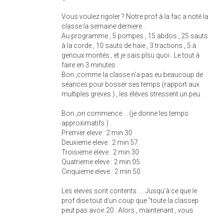
Vous voulez rigoler ? Notre prof à la fac a noté la
classe la semaine derniere .
Au programme , 5 pompes , 15 abdos , 25 sauts
à la corde , 10 sauts de haie , 3 tractions , 5 à
genoux montés , et je sais plsu quoi . Le tout à
faire en 3 minutes .
Bon ,comme la classe n'a pas eu beaucoup de
séances pour bosser ses temps (rapport aux
multiples greves ) , les éléves stressent un peu .
Bon ,on commence ... (je donne les temps
approximatifs ) .
Premier eleve : 2 min 30
Deuxieme eleve : 2 min 57
Troisieme eleve : 2 min 30
Quatrieme eleve : 2 min 05
Cinquieme eleve : 2 min 50
Les eleves sont contents .... Jusqu'à ce que le
prof dise tout d'un coup que "toute la classep
peut pas avoir 20 . Alors , maintenant , vous