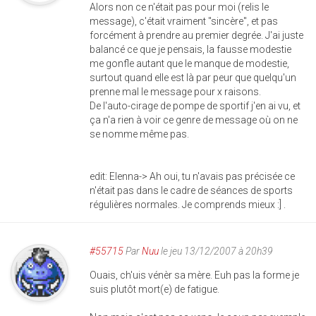
Alors non ce n'était pas pour moi (relis le
message), c'était vraiment "sincère", et pas
forcément à prendre au premier degrée. J'ai juste
balancé ce que je pensais, la fausse modestie
me gonfle autant que le manque de modestie,
surtout quand elle est là par peur que quelqu'un
prenne mal le message pour x raisons.
De l'auto-cirage de pompe de sportif j'en ai vu, et
ça n'a rien à voir ce genre de message où on ne
se nomme même pas.
edit: Elenna-> Ah oui, tu n'avais pas précisée ce
n'était pas dans le cadre de séances de sports
régulières normales. Je comprends mieux :] .
#55715
Par
Nuu
le jeu 13/12/2007 à 20h39
Ouais, ch'uis vénèr sa mère. Euh pas la forme je
suis plutôt mort(e) de fatigue.