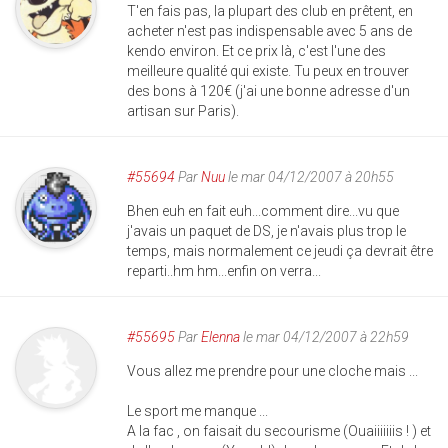
T'en fais pas, la plupart des club en prêtent, en
acheter n'est pas indispensable avec 5 ans de
kendo environ. Et ce prix là, c'est l'une des
meilleure qualité qui existe. Tu peux en trouver
des bons à 120€ (j'ai une bonne adresse d'un
artisan sur Paris).
#55694
Par
Nuu
le mar 04/12/2007 à 20h55
Bhen euh en fait euh...comment dire...vu que
j'avais un paquet de DS, je n'avais plus trop le
temps, mais normalement ce jeudi ça devrait être
reparti..hm hm...enfin on verra...
#55695
Par
Elenna
le mar 04/12/2007 à 22h59
Vous allez me prendre pour une cloche mais ...
Le sport me manque ...
A la fac , on faisait du secourisme (Ouaiiiiiiis ! ) et