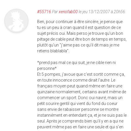
#55716
Par
xenofab00
le jeu 13/12/2007 à 20h56
Ben, pour continuer à être sincère, je pense que
tu es un peu à cran quand il est question de ce
sujet précis oui. Mais perso je trouve qu'un bon
pétage de cable peut être bon de temps en temps,
plutôt qu'un "j'aime pas ce qu'il dit mais je me
retiens blablabla".
*prend pas mal ce qui suit, je ne cible rien ni
personne*
Et 5 pompes, j'avoue que c'est sortit comme ça,
en toute innocence comme dirait l'autre. Le
français moyen peut quand même en faire une
quinzaine normalement, certains avant même de
commencer un sport. Donc oui navré, mais un
petit sourire gentil qui vient du fond du coeur
sans envie de rabaisser personne se montre
instannément en entendant ça, et je ne suis pas le
seul. Après je comprends bien qu'il y en a qui ne
peuvent même pas en faire une seule et qui s'en