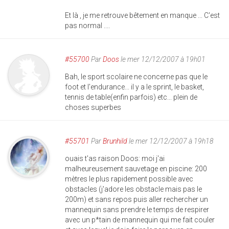
Et là , je me retrouve bêtement en manque ... C'est
pas normal ....
#55700
Par
Doos
le mer 12/12/2007 à 19h01
Bah, le sport scolaire ne concerne pas que le
foot et l'endurance... il y a le sprint, le basket,
tennis de table(enfin parfois) etc... plein de
choses superbes
#55701
Par
Brunhild
le mer 12/12/2007 à 19h18
ouais t'as raison Doos: moi j'ai
malheureusement sauvetage en piscine: 200
mètres le plus rapidement possible avec
obstacles (j'adore les obstacle mais pas le
200m) et sans repos puis aller rechercher un
mannequin sans prendre le temps de respirer
avec un p*tain de mannequin qui me fait couler