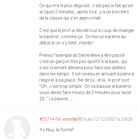
Ce qui m'a le plus dégouté , c'est pas le fait qu'on
ai (que) 2 minutes ; après tout , y'a un bon tiers
de la classe qui s'en approchait .
C'est que le prof ai décidé tout à coup de changer
le baréme , comme ça . On fixe un baréme au
début et on s'y tient , merde !
Prenez l'exemple du 5eme éleve à être passé :
c'est un garçon très peu sportif à la base , qui
s'est vraiment démené pour faire ses ateliers
dans les temps . Il est revenu en arrivant à peine à
respirer à sa place , fier de lui , et là , le prof sort :
"Oh , c'est trop simple . On va baisser le baréme :
vous devez faire moins de 2 minutes pour avoir
20. " La pauvre ...;
#55714
Par
xenofab00
le jeu 13/12/2007 à 20h26
Yo Nuu, la forme?