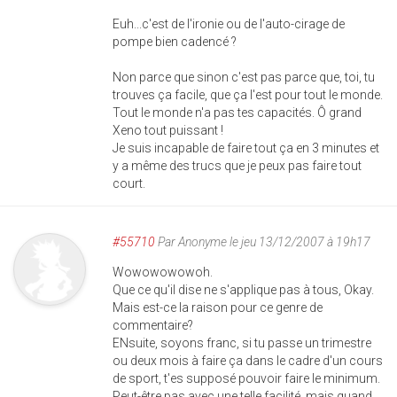
Euh...c'est de l'ironie ou de l'auto-cirage de
pompe bien cadencé ?
Non parce que sinon c'est pas parce que, toi, tu
trouves ça facile, que ça l'est pour tout le monde.
Tout le monde n'a pas tes capacités. Ô grand
Xeno tout puissant !
Je suis incapable de faire tout ça en 3 minutes et
y a même des trucs que je peux pas faire tout
court.
#55710
Par
Anonyme
le jeu 13/12/2007 à 19h17
Wowowowowoh.
Que ce qu'il dise ne s'applique pas à tous, Okay.
Mais est-ce la raison pour ce genre de
commentaire?
ENsuite, soyons franc, si tu passe un trimestre
ou deux mois à faire ça dans le cadre d'un cours
de sport, t'es supposé pouvoir faire le minimum.
Peut-être pas avec une telle facilité, mais quand