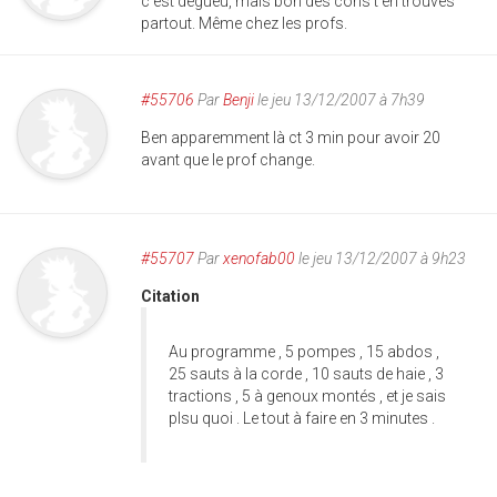
c'est dégueu, mais bon des cons t'en trouves
partout. Même chez les profs.
#55706
Par
Benji
le jeu 13/12/2007 à 7h39
Ben apparemment là ct 3 min pour avoir 20
avant que le prof change.
#55707
Par
xenofab00
le jeu 13/12/2007 à 9h23
Citation
Au programme , 5 pompes , 15 abdos ,
25 sauts à la corde , 10 sauts de haie , 3
tractions , 5 à genoux montés , et je sais
plsu quoi . Le tout à faire en 3 minutes .