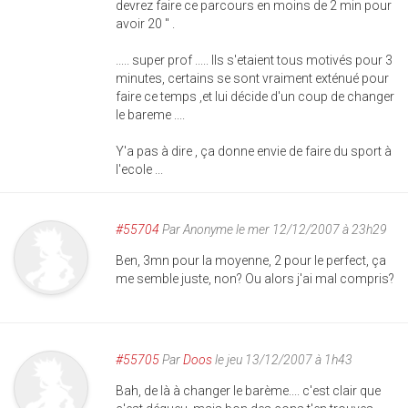
devrez faire ce parcours en moins de 2 min pour
avoir 20 " .
..... super prof ..... Ils s'etaient tous motivés pour 3
minutes, certains se sont vraiment exténué pour
faire ce temps ,et lui décide d'un coup de changer
le bareme ....
Y'a pas à dire , ça donne envie de faire du sport à
l'ecole ...
#55704
Par
Anonyme
le mer 12/12/2007 à 23h29
Ben, 3mn pour la moyenne, 2 pour le perfect, ça
me semble juste, non? Ou alors j'ai mal compris?
#55705
Par
Doos
le jeu 13/12/2007 à 1h43
Bah, de là à changer le barème.... c'est clair que