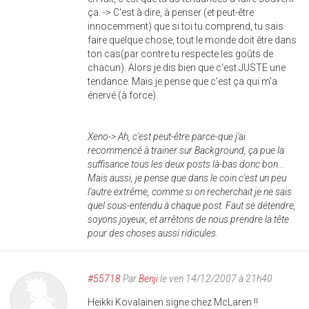
ça. -> C'est à dire, à penser (et peut-être
innocemment) que si toi tu comprend, tu sais
faire quelque chose, tout le monde doit être dans
ton cas(par contre tu respecte les goûts de
chacun). Alors je dis bien que c'est JUSTE une
tendance. Mais je pense que c'est ça qui m'a
énervé (à force).
Xeno-> Ah, c'est peut-être parce-que j'ai
recommencé à trainer sur Background, ça pue la
suffisance tous les deux posts là-bas donc bon...
Mais aussi, je pense que dans le coin c'est un peu
l'autre extrême, comme si on recherchait je ne sais
quel sous-entendu à chaque post. Faut se détendre,
soyons joyeux, et arrêtons de nous prendre la tête
pour des choses aussi ridicules.
#55718
Par
Benji
le ven 14/12/2007 à 21h40
Heikki Kovalainen signe chez McLaren !!