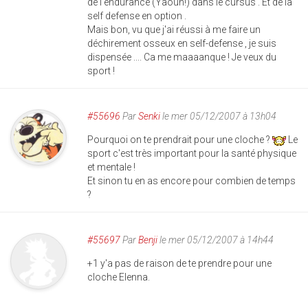
de l'endurance (Yaouh!) dans le cursus . Et de la
self defense en option .
Mais bon, vu que j'ai réussi à me faire un
déchirement osseux en self-defense , je suis
dispensée .... Ca me maaaanque ! Je veux du
sport !
#55696
Par
Senki
le mer 05/12/2007 à 13h04
Pourquoi on te prendrait pour une cloche ?
Le
sport c'est très important pour la santé physique
et mentale !
Et sinon tu en as encore pour combien de temps
?
#55697
Par
Benji
le mer 05/12/2007 à 14h44
+1 y'a pas de raison de te prendre pour une
cloche Elenna.