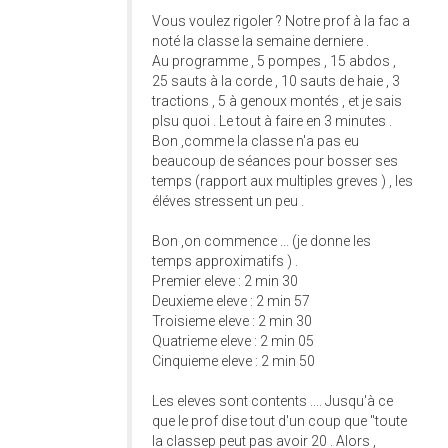
Vous voulez rigoler ? Notre prof à la fac a
noté la classe la semaine derniere .
Au programme , 5 pompes , 15 abdos ,
25 sauts à la corde , 10 sauts de haie , 3
tractions , 5 à genoux montés , et je sais
plsu quoi . Le tout à faire en 3 minutes .
Bon ,comme la classe n'a pas eu
beaucoup de séances pour bosser ses
temps (rapport aux multiples greves ) , les
éléves stressent un peu .
Bon ,on commence ... (je donne les
temps approximatifs ) .
Premier eleve : 2 min 30
Deuxieme eleve : 2 min 57
Troisieme eleve : 2 min 30
Quatrieme eleve : 2 min 05
Cinquieme eleve : 2 min 50
Les eleves sont contents .... Jusqu'à ce
que le prof dise tout d'un coup que "toute
la classep peut pas avoir 20 . Alors ,