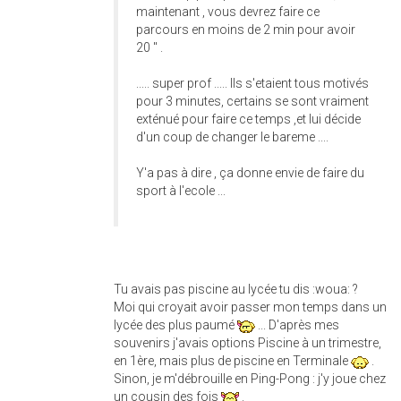
maintenant , vous devrez faire ce
parcours en moins de 2 min pour avoir
20 " .
..... super prof ..... Ils s'etaient tous motivés
pour 3 minutes, certains se sont vraiment
exténué pour faire ce temps ,et lui décide
d'un coup de changer le bareme ....
Y'a pas à dire , ça donne envie de faire du
sport à l'ecole ...
Tu avais pas piscine au lycée tu dis :woua: ?
Moi qui croyait avoir passer mon temps dans un
lycée des plus paumé
... D'après mes
souvenirs j'avais options Piscine à un trimestre,
en 1ère, mais plus de piscine en Terminale
.
Sinon, je m'débrouille en Ping-Pong : j'y joue chez
un cousin des fois
.