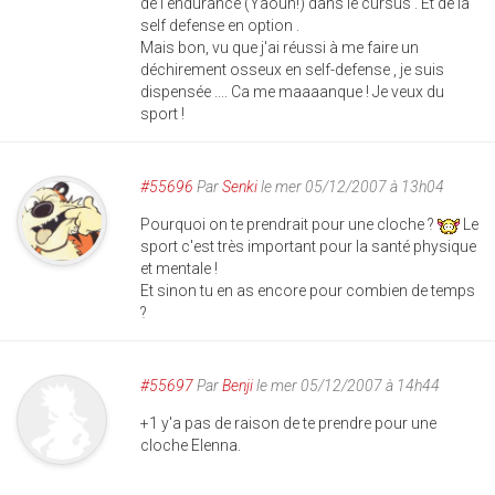
de l'endurance (Yaouh!) dans le cursus . Et de la
self defense en option .
Mais bon, vu que j'ai réussi à me faire un
déchirement osseux en self-defense , je suis
dispensée .... Ca me maaaanque ! Je veux du
sport !
#55696
Par
Senki
le mer 05/12/2007 à 13h04
Pourquoi on te prendrait pour une cloche ?
Le
sport c'est très important pour la santé physique
et mentale !
Et sinon tu en as encore pour combien de temps
?
#55697
Par
Benji
le mer 05/12/2007 à 14h44
+1 y'a pas de raison de te prendre pour une
cloche Elenna.