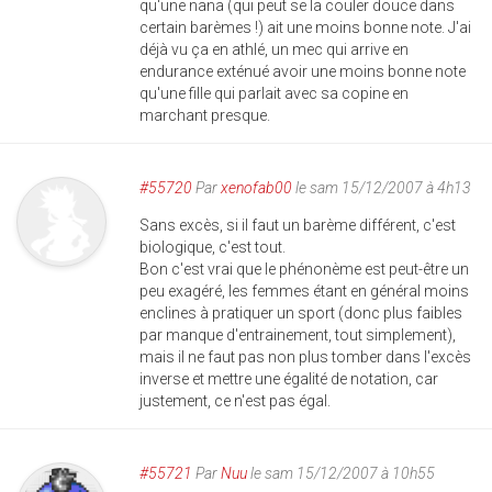
qu'une nana (qui peut se la couler douce dans
certain barèmes !) ait une moins bonne note. J'ai
déjà vu ça en athlé, un mec qui arrive en
endurance exténué avoir une moins bonne note
qu'une fille qui parlait avec sa copine en
marchant presque.
#55720
Par
xenofab00
le sam 15/12/2007 à 4h13
Sans excès, si il faut un barème différent, c'est
biologique, c'est tout.
Bon c'est vrai que le phénonème est peut-être un
peu exagéré, les femmes étant en général moins
enclines à pratiquer un sport (donc plus faibles
par manque d'entrainement, tout simplement),
mais il ne faut pas non plus tomber dans l'excès
inverse et mettre une égalité de notation, car
justement, ce n'est pas égal.
#55721
Par
Nuu
le sam 15/12/2007 à 10h55