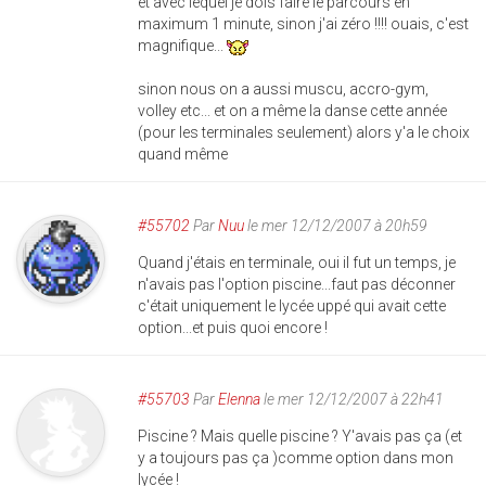
et avec lequel je dois faire le parcours en
maximum 1 minute, sinon j'ai zéro !!!! ouais, c'est
magnifique...
sinon nous on a aussi muscu, accro-gym,
volley etc... et on a même la danse cette année
(pour les terminales seulement) alors y'a le choix
quand même
#55702
Par
Nuu
le mer 12/12/2007 à 20h59
Quand j'étais en terminale, oui il fut un temps, je
n'avais pas l'option piscine...faut pas déconner
c'était uniquement le lycée uppé qui avait cette
option...et puis quoi encore !
#55703
Par
Elenna
le mer 12/12/2007 à 22h41
Piscine ? Mais quelle piscine ? Y'avais pas ça (et
y a toujours pas ça )comme option dans mon
lycée !