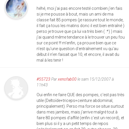
héhé, moi j'ai pas encore testé combien j'en fais
si je me pousse à bout, mais un ami de ma
classe fait 85 pompes (je rassure tout le monde,
il fait ça tous les matins donc il est bien entraîné )
perso je trouve que ça lui va très bien ( :*) ) mais
j'ai quand même tendance à le trouver un peu fou
sur ce point !!! m'enfin, ça prouve bien que ce
n'est qu'une question d'entraînement vu qu'au
début il n'en faisait que 10, et encore, il avait du
mal à les tenir !
#55723
Par
xenofab00
le sam 15/12/2007 à
11h43
Oui enfin ne faire QUE des pompes, c'est pas très
utile (Deltoïde+triceps+ceinture abdominal,
principalement). Perso ma force se situe surtout
dans mes jambes, mais j'arrive malgré tout à
faire 80 pompes d'affilé (enfin c'est un record), et
bien plus si il y a un petit temps de repos