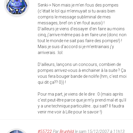
Senki-> Non mais je m'en fous des pompes
(c'était le lol qui m'ennuyait si tu avais bien
compris le message subliminal de mes
messages, bref on s'en fout aussi) !
D'ailleurs je viens d'essayer d'en faire au moins
cinq, j'arrive même pas à en faire une (donc non
tout le monde ne sait pas faire des pompes!) !
Mais je suis d'accord si je m'entrainais j'y
arriverais. :lol:
D'ailleurs, lançons un concours, combien de
pompes arrivez-vous à enchainer à la suite ? Ça
vous fera bouger bande de nolife (hm, c'est moi
qui dit ça?? 0)) !
Pour ma part, je viens de le dire : 0 (mais après
c'est peut-être parce que je m'y prend mal et qu'il
y a une technique particulère...qui sait? Il faudra
venir me voir à Lille pour le savoir !)
#55722
Par
Brunhild
le sam 15/12/2007 à 11h13