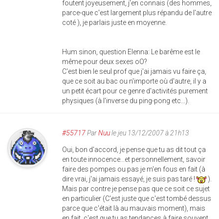
foutent joyeusement, j'en connais (des hommes,
parce-que c'est largement plus répandu de l'autre
coté ), je parlais juste en moyenne.
Hum sinon, question Elenna: Le barême est le
même pour deux sexes oO?
C'est bien le seul prof que j'ai jamais vu faire ça,
que ce soit au bac ou n'importe où d'autre, il y a
un petit écart pour ce genre d'activités purement
physiques (à l'inverse du ping-pong etc...).
#55717
Par
Nuu
le jeu 13/12/2007 à 21h13
Oui, bon d'accord, je pense que tu as dit tout ça
en toute innocence...et personnellement, savoir
faire des pompes ou pas je m'en fous en fait (à
dire vrai, j'ai jamais essayé, je suis pas taré !
).
Mais par contre je pense pas que ce soit ce sujet
en particulier (C'est juste que c'est tombé dessus
parce que c'était là au mauvais moment), mais
en fait, c'est que tu as tendances à faire souvent