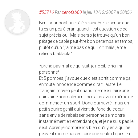
#55716
Par
xenofab00
le jeu 13/12/2007 à 20h56
Ben, pour continuer à être sincère, je pense que
tu es un peu à cran quand il est question de ce
sujet précis oui. Mais perso je trouve qu'un bon
pétage de cable peut être bon de temps en temps,
plutôt qu'un "j'aime pas ce qu'il dit mais je me
retiens blablabla".
*prend pas mal ce qui suit, je ne cible rien ni
personne*
Et 5 pompes, j'avoue que c'est sortit comme ça,
en toute innocence comme dirait l'autre. Le
français moyen peut quand même en faire une
quinzaine normalement, certains avant même de
commencer un sport. Donc oui navré, mais un
petit sourire gentil qui vient du fond du coeur
sans envie de rabaisser personne se montre
instannément en entendant ça, et je ne suis pas le
seul. Après je comprends bien qu'il y en a qui ne
peuvent même pas en faire une seule et qui s'en