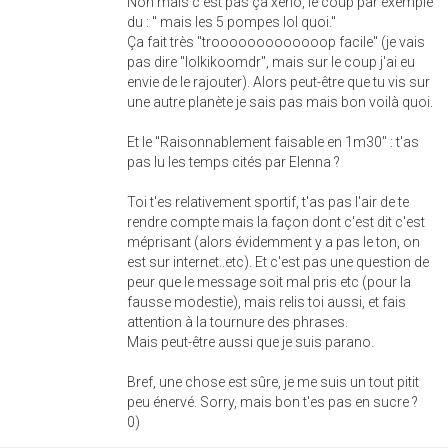
Non mais c'est pas ça xeno, le coup par exemple
du : " mais les 5 pompes lol quoi."
Ça fait très "trooooooooooooop facile" (je vais
pas dire "lolkikoomdr", mais sur le coup j'ai eu
envie de le rajouter). Alors peut-être que tu vis sur
une autre planète je sais pas mais bon voilà quoi.
Et le "Raisonnablement faisable en 1m30" : t'as
pas lu les temps cités par Elenna ?
Toi t'es relativement sportif, t'as pas l'air de te
rendre compte mais la façon dont c'est dit c'est
méprisant (alors évidemment y a pas le ton, on
est sur internet..etc). Et c'est pas une question de
peur que le message soit mal pris etc (pour la
fausse modestie), mais relis toi aussi, et fais
attention à la tournure des phrases.
Mais peut-être aussi que je suis parano.
Bref, une chose est sûre, je me suis un tout pitit
peu énervé. Sorry, mais bon t'es pas en sucre ?
0)