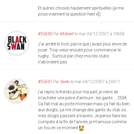
Et autres choses hautement spirituelles (je me
pose vraiment la question hein x]).
#55690
Par
Mcbeef
le mar 04/12/2007 à 19h58
J'ai arrété le foot, parce que j'avais plus envie de
jouer. Trop vieux ensuite pour commencer le
rugby... Surtout par chez moi les clubs
n'abondent pas.
#55691
Par
Senki
le mar 04/12/2007 à 20h11
j'ai repris le Kendo pour ma part, je viens de
m'acheter une pièce d'armure : les gants ... 250€.
Ca fait mal au porte monnaie mais ça fait du bien
aux doigts, ça me change des gants du club où
mes doigts passent à travers. Je pense faire les
compets à la fin de l'année, je m'amuse comme
un fou en ce moment