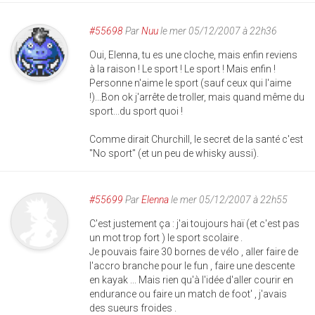
#55698
Par
Nuu
le mer 05/12/2007 à 22h36
Oui, Elenna, tu es une cloche, mais enfin reviens
à la raison ! Le sport ! Le sport ! Mais enfin !
Personne n'aime le sport (sauf ceux qui l'aime
!)...Bon ok j'arrête de troller, mais quand même du
sport...du sport quoi !
Comme dirait Churchill, le secret de la santé c'est
"No sport" (et un peu de whisky aussi).
#55699
Par
Elenna
le mer 05/12/2007 à 22h55
C'est justement ça : j'ai toujours haï (et c'est pas
un mot trop fort ) le sport scolaire .
Je pouvais faire 30 bornes de vélo , aller faire de
l'accro branche pour le fun , faire une descente
en kayak ... Mais rien qu'à l'idée d'aller courir en
endurance ou faire un match de foot' , j'avais
des sueurs froides .