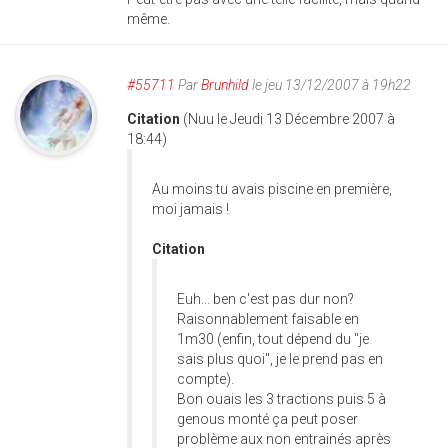
même.
#55711
Par
Brunhild
le jeu 13/12/2007 à 19h22
Citation
(Nuu le Jeudi 13 Décembre 2007 à
18:44)
Au moins tu avais piscine en première,
moi jamais !
Citation
Euh... ben c'est pas dur non?
Raisonnablement faisable en
1m30 (enfin, tout dépend du "je
sais plus quoi", je le prend pas en
compte).
Bon ouais les 3 tractions puis 5 à
genous monté ça peut poser
problème aux non entrainés après