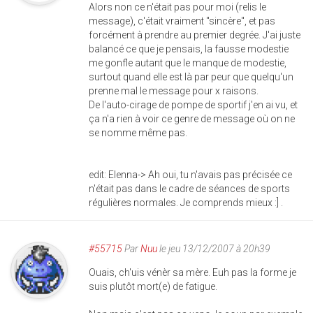
Alors non ce n'était pas pour moi (relis le
message), c'était vraiment "sincère", et pas
forcément à prendre au premier degrée. J'ai juste
balancé ce que je pensais, la fausse modestie
me gonfle autant que le manque de modestie,
surtout quand elle est là par peur que quelqu'un
prenne mal le message pour x raisons.
De l'auto-cirage de pompe de sportif j'en ai vu, et
ça n'a rien à voir ce genre de message où on ne
se nomme même pas.
edit: Elenna-> Ah oui, tu n'avais pas précisée ce
n'était pas dans le cadre de séances de sports
régulières normales. Je comprends mieux :] .
#55715
Par
Nuu
le jeu 13/12/2007 à 20h39
Ouais, ch'uis vénèr sa mère. Euh pas la forme je
suis plutôt mort(e) de fatigue.