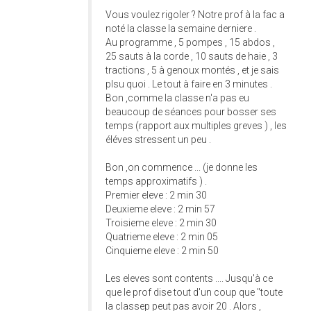
Vous voulez rigoler ? Notre prof à la fac a
noté la classe la semaine derniere .
Au programme , 5 pompes , 15 abdos ,
25 sauts à la corde , 10 sauts de haie , 3
tractions , 5 à genoux montés , et je sais
plsu quoi . Le tout à faire en 3 minutes .
Bon ,comme la classe n'a pas eu
beaucoup de séances pour bosser ses
temps (rapport aux multiples greves ) , les
éléves stressent un peu .
Bon ,on commence ... (je donne les
temps approximatifs ) .
Premier eleve : 2 min 30
Deuxieme eleve : 2 min 57
Troisieme eleve : 2 min 30
Quatrieme eleve : 2 min 05
Cinquieme eleve : 2 min 50
Les eleves sont contents .... Jusqu'à ce
que le prof dise tout d'un coup que "toute
la classep peut pas avoir 20 . Alors ,