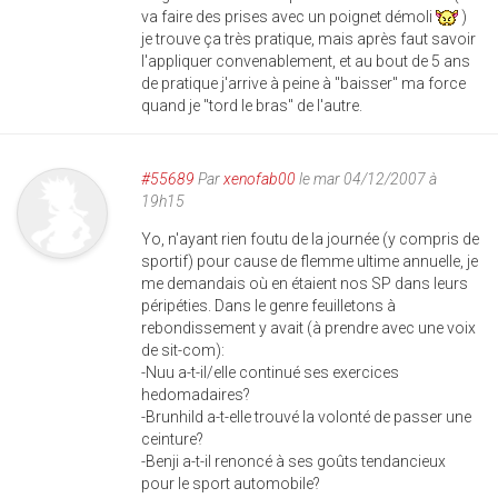
va faire des prises avec un poignet démoli
)
je trouve ça très pratique, mais après faut savoir
l'appliquer convenablement, et au bout de 5 ans
de pratique j'arrive à peine à "baisser" ma force
quand je "tord le bras" de l'autre.
#55689
Par
xenofab00
le mar 04/12/2007 à
19h15
Yo, n'ayant rien foutu de la journée (y compris de
sportif) pour cause de flemme ultime annuelle, je
me demandais où en étaient nos SP dans leurs
péripéties. Dans le genre feuilletons à
rebondissement y avait (à prendre avec une voix
de sit-com):
-Nuu a-t-il/elle continué ses exercices
hedomadaires?
-Brunhild a-t-elle trouvé la volonté de passer une
ceinture?
-Benji a-t-il renoncé à ses goûts tendancieux
pour le sport automobile?