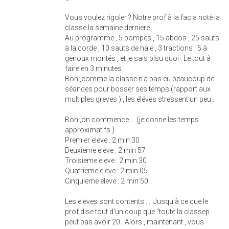
Vous voulez rigoler ? Notre prof à la fac a noté la
classe la semaine derniere .
Au programme , 5 pompes , 15 abdos , 25 sauts
à la corde , 10 sauts de haie , 3 tractions , 5 à
genoux montés , et je sais plsu quoi . Le tout à
faire en 3 minutes .
Bon ,comme la classe n'a pas eu beaucoup de
séances pour bosser ses temps (rapport aux
multiples greves ) , les éléves stressent un peu .
Bon ,on commence ... (je donne les temps
approximatifs ) .
Premier eleve : 2 min 30
Deuxieme eleve : 2 min 57
Troisieme eleve : 2 min 30
Quatrieme eleve : 2 min 05
Cinquieme eleve : 2 min 50
Les eleves sont contents .... Jusqu'à ce que le
prof dise tout d'un coup que "toute la classep
peut pas avoir 20 . Alors , maintenant , vous