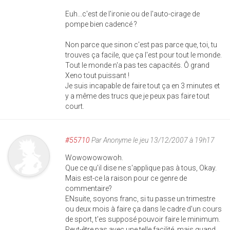
Euh...c'est de l'ironie ou de l'auto-cirage de
pompe bien cadencé ?
Non parce que sinon c'est pas parce que, toi, tu
trouves ça facile, que ça l'est pour tout le monde.
Tout le monde n'a pas tes capacités. Ô grand
Xeno tout puissant !
Je suis incapable de faire tout ça en 3 minutes et
y a même des trucs que je peux pas faire tout
court.
#55710
Par
Anonyme
le jeu 13/12/2007 à 19h17
Wowowowowoh.
Que ce qu'il dise ne s'applique pas à tous, Okay.
Mais est-ce la raison pour ce genre de
commentaire?
ENsuite, soyons franc, si tu passe un trimestre
ou deux mois à faire ça dans le cadre d'un cours
de sport, t'es supposé pouvoir faire le minimum.
Peut-être pas avec une telle facilité, mais quand