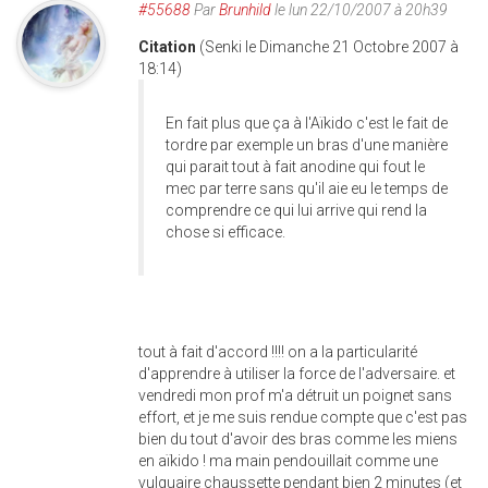
#55688
Par
Brunhild
le lun 22/10/2007 à 20h39
Citation
(Senki le Dimanche 21 Octobre 2007 à
18:14)
En fait plus que ça à l'Aïkido c'est le fait de
tordre par exemple un bras d'une manière
qui parait tout à fait anodine qui fout le
mec par terre sans qu'il aie eu le temps de
comprendre ce qui lui arrive qui rend la
chose si efficace.
tout à fait d'accord !!!! on a la particularité
d'apprendre à utiliser la force de l'adversaire. et
vendredi mon prof m'a détruit un poignet sans
effort, et je me suis rendue compte que c'est pas
bien du tout d'avoir des bras comme les miens
en aïkido ! ma main pendouillait comme une
vulguaire chaussette pendant bien 2 minutes (et