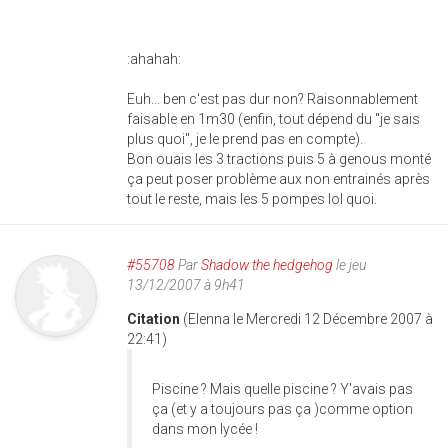
:ahahah:
Euh... ben c'est pas dur non? Raisonnablement
faisable en 1m30 (enfin, tout dépend du "je sais
plus quoi", je le prend pas en compte).
Bon ouais les 3 tractions puis 5 à genous monté
ça peut poser problème aux non entrainés après
tout le reste, mais les 5 pompes lol quoi.
#55708
Par
Shadow the hedgehog
le jeu
13/12/2007 à 9h41
Citation
(Elenna le Mercredi 12 Décembre 2007 à
22:41)
Piscine ? Mais quelle piscine ? Y'avais pas
ça (et y a toujours pas ça )comme option
dans mon lycée !