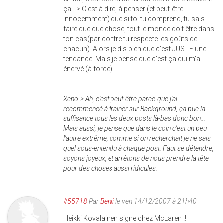
ça. -> C'est à dire, à penser (et peut-être
innocemment) que si toi tu comprend, tu sais
faire quelque chose, tout le monde doit être dans
ton cas(par contre tu respecte les goûts de
chacun). Alors je dis bien que c'est JUSTE une
tendance. Mais je pense que c'est ça qui m'a
énervé (à force).
Xeno-> Ah, c'est peut-être parce-que j'ai
recommencé à trainer sur Background, ça pue la
suffisance tous les deux posts là-bas donc bon...
Mais aussi, je pense que dans le coin c'est un peu
l'autre extrême, comme si on recherchait je ne sais
quel sous-entendu à chaque post. Faut se détendre,
soyons joyeux, et arrêtons de nous prendre la tête
pour des choses aussi ridicules.
#55718
Par
Benji
le ven 14/12/2007 à 21h40
Heikki Kovalainen signe chez McLaren !!