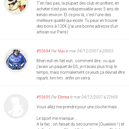
T'en fais pas, la plupart des club en prêtent, en
acheter n'est pas indispensable avec 5 ans de
kendo environ. Et ce prix là, c'est l'une des
meilleure qualité qui existe. Tu peux en trouver
des bons à 120€ (j'ai une bonne adresse d'un
artisan sur Paris).
#55694
Par
Nuu
le mar 04/12/2007 à 20h55
Bhen euh en fait euh...comment dire...vu que
j'avais un paquet de DS, je n'avais plus trop le
temps, mais normalement ce jeudi ça devrait être
reparti..hm hm...enfin on verra...
#55695
Par
Elenna
le mar 04/12/2007 à 22h59
Vous allez me prendre pour une cloche mais ...
Le sport me manque ...
A la fac , on faisait du secourisme (Ouaiiiiiiis ! ) et