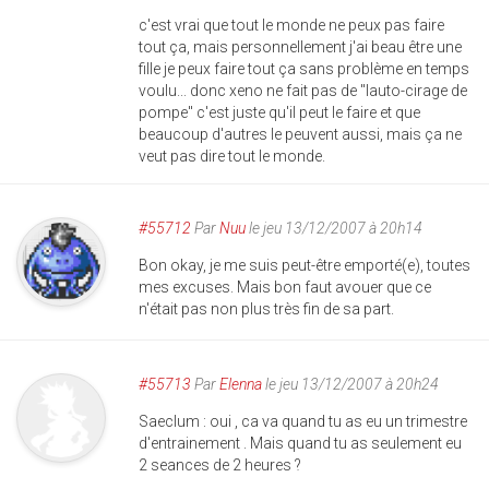
c'est vrai que tout le monde ne peux pas faire
tout ça, mais personnellement j'ai beau être une
fille je peux faire tout ça sans problème en temps
voulu... donc xeno ne fait pas de "lauto-cirage de
pompe" c'est juste qu'il peut le faire et que
beaucoup d'autres le peuvent aussi, mais ça ne
veut pas dire tout le monde.
#55712
Par
Nuu
le jeu 13/12/2007 à 20h14
Bon okay, je me suis peut-être emporté(e), toutes
mes excuses. Mais bon faut avouer que ce
n'était pas non plus très fin de sa part.
#55713
Par
Elenna
le jeu 13/12/2007 à 20h24
Saeclum : oui , ca va quand tu as eu un trimestre
d'entrainement . Mais quand tu as seulement eu
2 seances de 2 heures ?