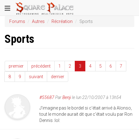
Aller
Toggle
au
contenu
navigation
Forums
Autres
Récréation
Sports
principal
Sports
premier
précédent
1
2
3
4
5
6
7
8
9
suivant
dernier
#55687
Par
Benji
le lun 22/10/2007 à 13h54
J'imagine pas le bordel si c'était arrivé à Alonso,
tout le monde aurait dit que c'était voulu par Ron
Dennis :lol: