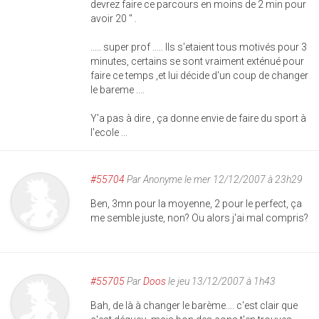
devrez faire ce parcours en moins de 2 min pour
avoir 20 " .
..... super prof ..... Ils s'etaient tous motivés pour 3
minutes, certains se sont vraiment exténué pour
faire ce temps ,et lui décide d'un coup de changer
le bareme ....
Y'a pas à dire , ça donne envie de faire du sport à
l'ecole ...
#55704
Par
Anonyme
le mer 12/12/2007 à 23h29
Ben, 3mn pour la moyenne, 2 pour le perfect, ça
me semble juste, non? Ou alors j'ai mal compris?
#55705
Par
Doos
le jeu 13/12/2007 à 1h43
Bah, de là à changer le barème.... c'est clair que