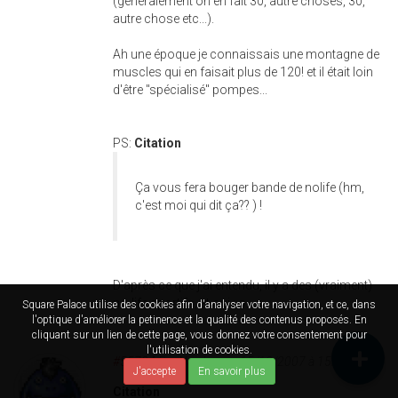
(généralement on en fait 30, autre choses, 30,
autre chose etc...).
Ah une époque je connaissais une montagne de
muscles qui en faisait plus de 120! et il était loin
d'être "spécialisé" pompes...
PS:
Citation
Ça vous fera bouger bande de nolife (hm,
c'est moi qui dit ça?? ) !
D'après ce que j'ai entendu, il y a des (vraiment)
no-life sportifs, et oui : o.
Square Palace utilise des cookies afin d'analyser votre navigation, et ce, dans
l'optique d'améliorer la petinence et la qualité des contenus proposés. En
cliquant sur un lien de cette page, vous donnez votre consentement pour
l'utilisation de cookies.
#55724
Par
Nuu
le sam 15/12/2007 à 15h55
J'accepte
En savoir plus
Citation