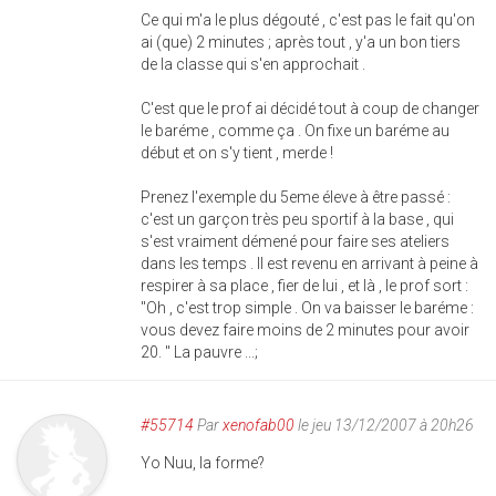
Ce qui m'a le plus dégouté , c'est pas le fait qu'on
ai (que) 2 minutes ; après tout , y'a un bon tiers
de la classe qui s'en approchait .
C'est que le prof ai décidé tout à coup de changer
le baréme , comme ça . On fixe un baréme au
début et on s'y tient , merde !
Prenez l'exemple du 5eme éleve à être passé :
c'est un garçon très peu sportif à la base , qui
s'est vraiment démené pour faire ses ateliers
dans les temps . Il est revenu en arrivant à peine à
respirer à sa place , fier de lui , et là , le prof sort :
"Oh , c'est trop simple . On va baisser le baréme :
vous devez faire moins de 2 minutes pour avoir
20. " La pauvre ...;
#55714
Par
xenofab00
le jeu 13/12/2007 à 20h26
Yo Nuu, la forme?