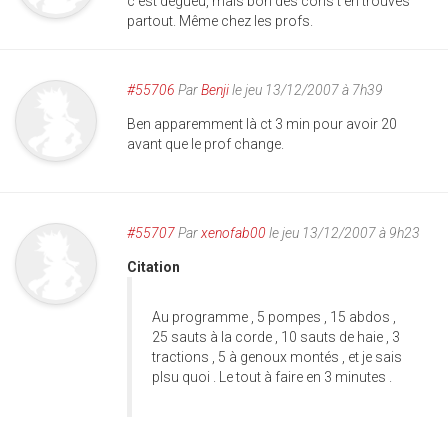
c'est dégueu, mais bon des cons t'en trouves
partout. Même chez les profs.
#55706
Par
Benji
le jeu 13/12/2007 à 7h39
Ben apparemment là ct 3 min pour avoir 20
avant que le prof change.
#55707
Par
xenofab00
le jeu 13/12/2007 à 9h23
Citation
Au programme , 5 pompes , 15 abdos ,
25 sauts à la corde , 10 sauts de haie , 3
tractions , 5 à genoux montés , et je sais
plsu quoi . Le tout à faire en 3 minutes .