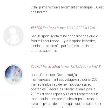
Et là , je me retrouve bêtement en manque ... C'est
pas normal ....
#55700
Par
Doos
le mer 12/12/2007 à 19h01
Bah, le sport scolaire ne concerne pas que le
foot et l'endurance... il y a le sprint, le basket,
tennis de table(enfin parfois) etc... plein de
choses superbes
#55701
Par
Brunhild
le mer 12/12/2007 à 19h18
ouais t'as raison Doos: moi j'ai
malheureusement sauvetage en piscine: 200
mètres le plus rapidement possible avec
obstacles (j'adore les obstacle mais pas le
200m) et sans repos puis aller rechercher un
mannequin sans prendre le temps de respirer
avec un p*tain de mannequin qui me fait couler