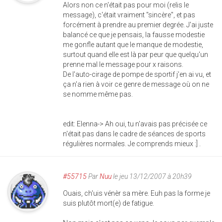
Alors non ce n'était pas pour moi (relis le
message), c'était vraiment "sincère", et pas
forcément à prendre au premier degrée. J'ai juste
balancé ce que je pensais, la fausse modestie
me gonfle autant que le manque de modestie,
surtout quand elle est là par peur que quelqu'un
prenne mal le message pour x raisons.
De l'auto-cirage de pompe de sportif j'en ai vu, et
ça n'a rien à voir ce genre de message où on ne
se nomme même pas.
edit: Elenna-> Ah oui, tu n'avais pas précisée ce
n'était pas dans le cadre de séances de sports
régulières normales. Je comprends mieux :] .
#55715
Par
Nuu
le jeu 13/12/2007 à 20h39
Ouais, ch'uis vénèr sa mère. Euh pas la forme je
suis plutôt mort(e) de fatigue.