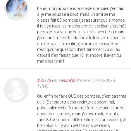
héhé, moi j'ai pas encore testé combien j'en fais
si je me pousse à bout, mais un ami de ma
classe fait 85 pompes (je rassure tout le monde,
il fait ça tous les matins donc il est bien entraîné )
perso je trouve que ça lui va très bien ( :*) ) mais
j'ai quand même tendance à le trouver un peu fou
sur ce point !!! m'enfin, ça prouve bien que ce
n'est qu'une question d'entraînement vu qu'au
début il n'en faisait que 10, et encore, il avait du
mal à les tenir !
#55723
Par
xenofab00
le sam 15/12/2007 à
11h43
Oui enfin ne faire QUE des pompes, c'est pas très
utile (Deltoïde+triceps+ceinture abdominal,
principalement). Perso ma force se situe surtout
dans mes jambes, mais j'arrive malgré tout à
faire 80 pompes d'affilé (enfin c'est un record), et
bien plus si il y a un petit temps de repos