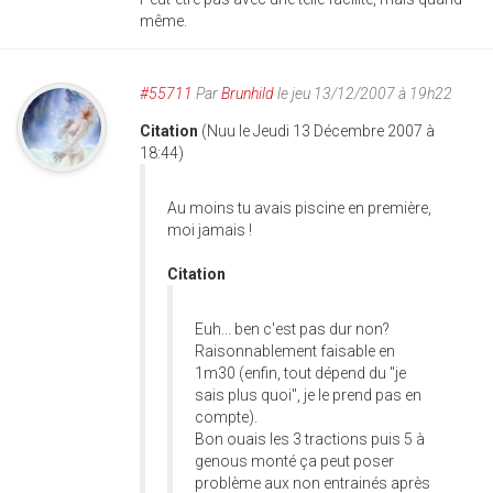
même.
#55711
Par
Brunhild
le jeu 13/12/2007 à 19h22
Citation
(Nuu le Jeudi 13 Décembre 2007 à
18:44)
Au moins tu avais piscine en première,
moi jamais !
Citation
Euh... ben c'est pas dur non?
Raisonnablement faisable en
1m30 (enfin, tout dépend du "je
sais plus quoi", je le prend pas en
compte).
Bon ouais les 3 tractions puis 5 à
genous monté ça peut poser
problème aux non entrainés après