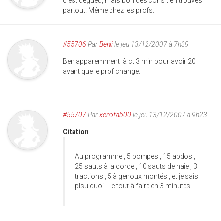
c'est dégueu, mais bon des cons t'en trouves
partout. Même chez les profs.
#55706
Par
Benji
le jeu 13/12/2007 à 7h39
Ben apparemment là ct 3 min pour avoir 20
avant que le prof change.
#55707
Par
xenofab00
le jeu 13/12/2007 à 9h23
Citation
Au programme , 5 pompes , 15 abdos ,
25 sauts à la corde , 10 sauts de haie , 3
tractions , 5 à genoux montés , et je sais
plsu quoi . Le tout à faire en 3 minutes .