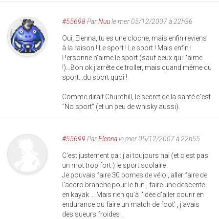
#55698
Par
Nuu
le mer 05/12/2007 à 22h36
Oui, Elenna, tu es une cloche, mais enfin reviens
à la raison ! Le sport ! Le sport ! Mais enfin !
Personne n'aime le sport (sauf ceux qui l'aime
!)...Bon ok j'arrête de troller, mais quand même du
sport...du sport quoi !
Comme dirait Churchill, le secret de la santé c'est
"No sport" (et un peu de whisky aussi).
#55699
Par
Elenna
le mer 05/12/2007 à 22h55
C'est justement ça : j'ai toujours haï (et c'est pas
un mot trop fort ) le sport scolaire .
Je pouvais faire 30 bornes de vélo , aller faire de
l'accro branche pour le fun , faire une descente
en kayak ... Mais rien qu'à l'idée d'aller courir en
endurance ou faire un match de foot' , j'avais
des sueurs froides .