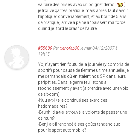
va faire des prises avec un poignet démoli
)
je trouve ça très pratique, mais après faut savoir
l'appliquer convenablement, et au bout de 5 ans
de pratique j'arrive à peine à "baisser" ma force
quand je "tord le bras" de l'autre.
#55689
Par
xenofab00
le mar 04/12/2007 à
19h15
Yo, n'ayant rien foutu de la journée (y compris de
sportif) pour cause de flemme ultime annuelle, je
me demandais où en étaient nos SP dans leurs
péripéties. Dans le genre feuilletons à
rebondissement y avait (à prendre avec une voix
de sit-com):
-Nuu a-t-il/elle continué ses exercices
hedomadaires?
-Brunhild a-t-elle trouvé la volonté de passer une
ceinture?
-Benji a-t-il renoncé à ses goûts tendancieux
pour le sport automobile?