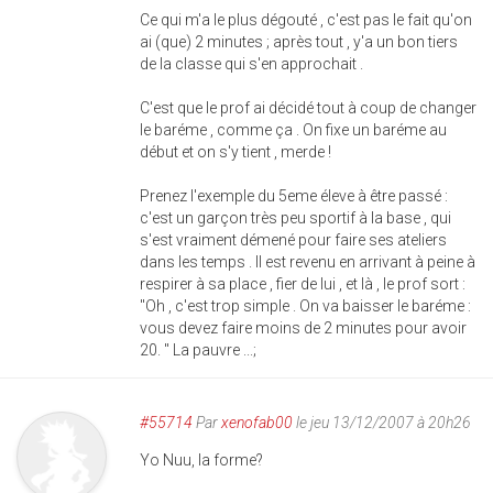
Ce qui m'a le plus dégouté , c'est pas le fait qu'on
ai (que) 2 minutes ; après tout , y'a un bon tiers
de la classe qui s'en approchait .
C'est que le prof ai décidé tout à coup de changer
le baréme , comme ça . On fixe un baréme au
début et on s'y tient , merde !
Prenez l'exemple du 5eme éleve à être passé :
c'est un garçon très peu sportif à la base , qui
s'est vraiment démené pour faire ses ateliers
dans les temps . Il est revenu en arrivant à peine à
respirer à sa place , fier de lui , et là , le prof sort :
"Oh , c'est trop simple . On va baisser le baréme :
vous devez faire moins de 2 minutes pour avoir
20. " La pauvre ...;
#55714
Par
xenofab00
le jeu 13/12/2007 à 20h26
Yo Nuu, la forme?