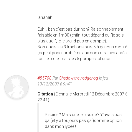
:ahahah:
Euh... ben c'est pas dur non? Raisonnablement
faisable en 1m30 (enfin, tout dépend du "je sais
plus quoi", je le prend pas en compte).
Bon ouais les 3 tractions puis 5 à genous monté
ça peut poser problème aux non entrainés après
tout le reste, mais les 5 pompes lol quoi.
#55708
Par
Shadow the hedgehog
le jeu
13/12/2007 à 9h41
Citation
(Elenna le Mercredi 12 Décembre 2007 à
22:41)
Piscine ? Mais quelle piscine ? Y'avais pas
ça (et y a toujours pas ça )comme option
dans mon lycée !