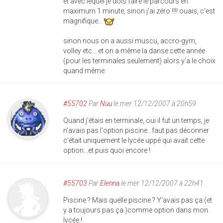
et avec lequel je dois faire le parcours en
maximum 1 minute, sinon j'ai zéro !!!! ouais, c'est
magnifique...
sinon nous on a aussi muscu, accro-gym,
volley etc... et on a même la danse cette année
(pour les terminales seulement) alors y'a le choix
quand même
#55702
Par
Nuu
le mer 12/12/2007 à 20h59
Quand j'étais en terminale, oui il fut un temps, je
n'avais pas l'option piscine...faut pas déconner
c'était uniquement le lycée uppé qui avait cette
option...et puis quoi encore !
#55703
Par
Elenna
le mer 12/12/2007 à 22h41
Piscine ? Mais quelle piscine ? Y'avais pas ça (et
y a toujours pas ça )comme option dans mon
lycée !