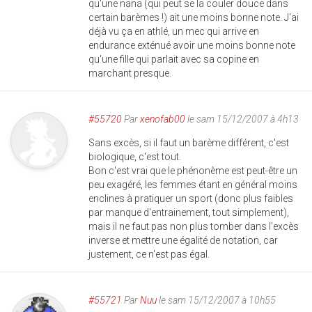
qu'une nana (qui peut se la couler douce dans
certain barèmes !) ait une moins bonne note. J'ai
déjà vu ça en athlé, un mec qui arrive en
endurance exténué avoir une moins bonne note
qu'une fille qui parlait avec sa copine en
marchant presque.
#55720
Par
xenofab00
le sam 15/12/2007 à 4h13
Sans excès, si il faut un barème différent, c'est
biologique, c'est tout.
Bon c'est vrai que le phénonème est peut-être un
peu exagéré, les femmes étant en général moins
enclines à pratiquer un sport (donc plus faibles
par manque d'entrainement, tout simplement),
mais il ne faut pas non plus tomber dans l'excès
inverse et mettre une égalité de notation, car
justement, ce n'est pas égal.
#55721
Par
Nuu
le sam 15/12/2007 à 10h55