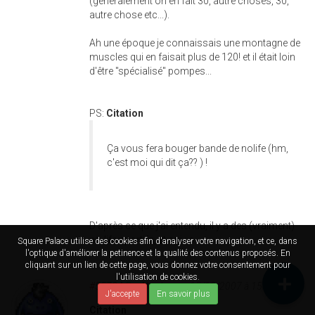
(généralement on en fait 30, autre choses, 30,
autre chose etc...).
Ah une époque je connaissais une montagne de
muscles qui en faisait plus de 120! et il était loin
d'être "spécialisé" pompes...
PS:
Citation
Ça vous fera bouger bande de nolife (hm,
c'est moi qui dit ça?? ) !
D'après ce que j'ai entendu, il y a des (vraiment)
no-life sportifs, et oui : o.
Square Palace utilise des cookies afin d'analyser votre navigation, et ce, dans
l'optique d'améliorer la petinence et la qualité des contenus proposés. En
cliquant sur un lien de cette page, vous donnez votre consentement pour
l'utilisation de cookies.
#55724
Par
Nuu
le sam 15/12/2007 à 15h55
J'accepte
En savoir plus
Citation