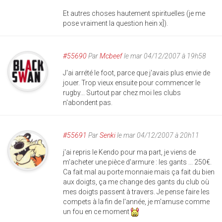
Et autres choses hautement spirituelles (je me
pose vraiment la question hein x]).
#55690
Par
Mcbeef
le mar 04/12/2007 à 19h58
J'ai arrété le foot, parce que j'avais plus envie de
jouer. Trop vieux ensuite pour commencer le
rugby... Surtout par chez moi les clubs
n'abondent pas.
#55691
Par
Senki
le mar 04/12/2007 à 20h11
j'ai repris le Kendo pour ma part, je viens de
m'acheter une pièce d'armure : les gants ... 250€.
Ca fait mal au porte monnaie mais ça fait du bien
aux doigts, ça me change des gants du club où
mes doigts passent à travers. Je pense faire les
compets à la fin de l'année, je m'amuse comme
un fou en ce moment