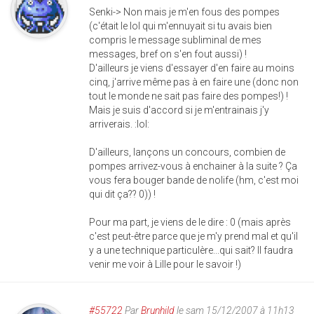
Senki-> Non mais je m'en fous des pompes
(c'était le lol qui m'ennuyait si tu avais bien
compris le message subliminal de mes
messages, bref on s'en fout aussi) !
D'ailleurs je viens d'essayer d'en faire au moins
cinq, j'arrive même pas à en faire une (donc non
tout le monde ne sait pas faire des pompes!) !
Mais je suis d'accord si je m'entrainais j'y
arriverais. :lol:
D'ailleurs, lançons un concours, combien de
pompes arrivez-vous à enchainer à la suite ? Ça
vous fera bouger bande de nolife (hm, c'est moi
qui dit ça?? 0)) !
Pour ma part, je viens de le dire : 0 (mais après
c'est peut-être parce que je m'y prend mal et qu'il
y a une technique particulère...qui sait? Il faudra
venir me voir à Lille pour le savoir !)
#55722
Par
Brunhild
le sam 15/12/2007 à 11h13