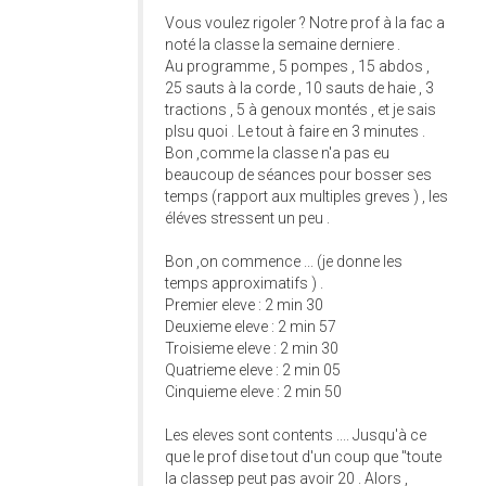
Vous voulez rigoler ? Notre prof à la fac a
noté la classe la semaine derniere .
Au programme , 5 pompes , 15 abdos ,
25 sauts à la corde , 10 sauts de haie , 3
tractions , 5 à genoux montés , et je sais
plsu quoi . Le tout à faire en 3 minutes .
Bon ,comme la classe n'a pas eu
beaucoup de séances pour bosser ses
temps (rapport aux multiples greves ) , les
éléves stressent un peu .
Bon ,on commence ... (je donne les
temps approximatifs ) .
Premier eleve : 2 min 30
Deuxieme eleve : 2 min 57
Troisieme eleve : 2 min 30
Quatrieme eleve : 2 min 05
Cinquieme eleve : 2 min 50
Les eleves sont contents .... Jusqu'à ce
que le prof dise tout d'un coup que "toute
la classep peut pas avoir 20 . Alors ,