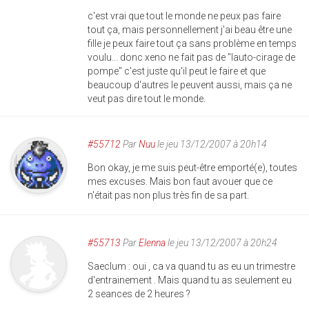
c'est vrai que tout le monde ne peux pas faire
tout ça, mais personnellement j'ai beau être une
fille je peux faire tout ça sans problème en temps
voulu... donc xeno ne fait pas de "lauto-cirage de
pompe" c'est juste qu'il peut le faire et que
beaucoup d'autres le peuvent aussi, mais ça ne
veut pas dire tout le monde.
#55712
Par
Nuu
le jeu 13/12/2007 à 20h14
Bon okay, je me suis peut-être emporté(e), toutes
mes excuses. Mais bon faut avouer que ce
n'était pas non plus très fin de sa part.
#55713
Par
Elenna
le jeu 13/12/2007 à 20h24
Saeclum : oui , ca va quand tu as eu un trimestre
d'entrainement . Mais quand tu as seulement eu
2 seances de 2 heures ?