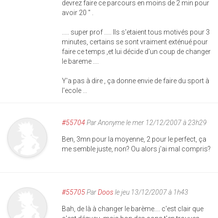
devrez faire ce parcours en moins de 2 min pour
avoir 20 " .
..... super prof ..... Ils s'etaient tous motivés pour 3
minutes, certains se sont vraiment exténué pour
faire ce temps ,et lui décide d'un coup de changer
le bareme ....
Y'a pas à dire , ça donne envie de faire du sport à
l'ecole ...
#55704
Par
Anonyme
le mer 12/12/2007 à 23h29
Ben, 3mn pour la moyenne, 2 pour le perfect, ça
me semble juste, non? Ou alors j'ai mal compris?
#55705
Par
Doos
le jeu 13/12/2007 à 1h43
Bah, de là à changer le barème.... c'est clair que