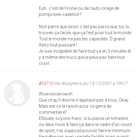
Euh...c'est de l'ironie ou de l'auto-cirage de
pompe bien cadencé ?
Non parce que sinon c'est pas parce que, toi, tu
trouves ça facile, que ça l'est pour tout le monde.
Tout le monde n'a pas tes capacités. Ô grand
Xeno tout puissant !
Je suis incapable de faire tout ça en 3 minutes et
y a même des trucs que je peux pas faire tout
court.
#55710
Par
Anonyme
le jeu 13/12/2007 à 19h17
Wowowowowoh.
Que ce qu'il dise ne s'applique pas à tous, Okay.
Mais est-ce la raison pour ce genre de
commentaire?
ENsuite, soyons franc, si tu passe un trimestre
ou deux mois à faire ça dans le cadre d'un cours
de sport, t'es supposé pouvoir faire le minimum.
Peut-être pas avec une telle facilité, mais quand