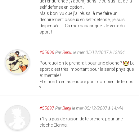
de l'endurance (Yaouh!) dans le cursus . Et de la
self defense en option .
Mais bon, vu que j'ai réussi à me faire un
déchirement osseux en self-defense , je suis
dispensée .... Ca me maaaanque ! Je veux du
sport !
#55696
Par
Senki
le mer 05/12/2007 à 13h04
Pourquoi on te prendrait pour une cloche ?
Le
sport c'est très important pour la santé physique
et mentale !
Et sinon tu en as encore pour combien de temps
?
#55697
Par
Benji
le mer 05/12/2007 à 14h44
+1 y'a pas de raison de te prendre pour une
cloche Elenna.