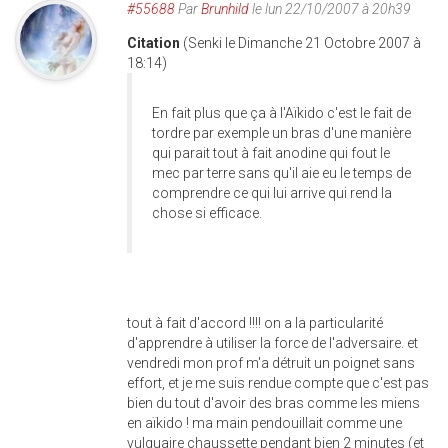
#55688
Par
Brunhild
le lun 22/10/2007 à 20h39
Citation
(Senki le Dimanche 21 Octobre 2007 à
18:14)
En fait plus que ça à l'Aïkido c'est le fait de
tordre par exemple un bras d'une manière
qui parait tout à fait anodine qui fout le
mec par terre sans qu'il aie eu le temps de
comprendre ce qui lui arrive qui rend la
chose si efficace.
tout à fait d'accord !!!! on a la particularité
d'apprendre à utiliser la force de l'adversaire. et
vendredi mon prof m'a détruit un poignet sans
effort, et je me suis rendue compte que c'est pas
bien du tout d'avoir des bras comme les miens
en aïkido ! ma main pendouillait comme une
vulguaire chaussette pendant bien 2 minutes (et