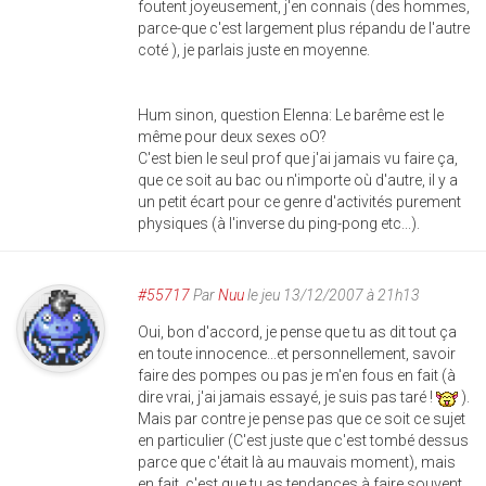
foutent joyeusement, j'en connais (des hommes,
parce-que c'est largement plus répandu de l'autre
coté ), je parlais juste en moyenne.
Hum sinon, question Elenna: Le barême est le
même pour deux sexes oO?
C'est bien le seul prof que j'ai jamais vu faire ça,
que ce soit au bac ou n'importe où d'autre, il y a
un petit écart pour ce genre d'activités purement
physiques (à l'inverse du ping-pong etc...).
#55717
Par
Nuu
le jeu 13/12/2007 à 21h13
Oui, bon d'accord, je pense que tu as dit tout ça
en toute innocence...et personnellement, savoir
faire des pompes ou pas je m'en fous en fait (à
dire vrai, j'ai jamais essayé, je suis pas taré !
).
Mais par contre je pense pas que ce soit ce sujet
en particulier (C'est juste que c'est tombé dessus
parce que c'était là au mauvais moment), mais
en fait, c'est que tu as tendances à faire souvent