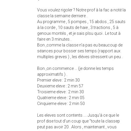
Vous voulez rigoler ? Notre prof à la fac a noté la
classe la semaine derniere .
Au programme , 5 pompes , 15 abdos , 25 sauts
à la corde , 10 sauts de haie , 3 tractions , 5 à
genoux montés , et je sais plsu quoi . Le tout à
faire en 3 minutes .
Bon ,comme la classe n'a pas eu beaucoup de
séances pour bosser ses temps (rapport aux
multiples greves ) , les éléves stressent un peu .
Bon ,on commence ... (je donne les temps
approximatifs ) .
Premier eleve : 2 min 30
Deuxieme eleve : 2 min 57
Troisieme eleve : 2 min 30
Quatrieme eleve : 2 min 05
Cinquieme eleve : 2 min 50
Les eleves sont contents .... Jusqu'à ce que le
prof dise tout d'un coup que "toute la classep
peut pas avoir 20 . Alors , maintenant , vous