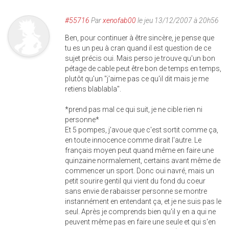
#55716
Par
xenofab00
le jeu 13/12/2007 à 20h56
Ben, pour continuer à être sincère, je pense que
tu es un peu à cran quand il est question de ce
sujet précis oui. Mais perso je trouve qu'un bon
pétage de cable peut être bon de temps en temps,
plutôt qu'un "j'aime pas ce qu'il dit mais je me
retiens blablabla".
*prend pas mal ce qui suit, je ne cible rien ni
personne*
Et 5 pompes, j'avoue que c'est sortit comme ça,
en toute innocence comme dirait l'autre. Le
français moyen peut quand même en faire une
quinzaine normalement, certains avant même de
commencer un sport. Donc oui navré, mais un
petit sourire gentil qui vient du fond du coeur
sans envie de rabaisser personne se montre
instannément en entendant ça, et je ne suis pas le
seul. Après je comprends bien qu'il y en a qui ne
peuvent même pas en faire une seule et qui s'en