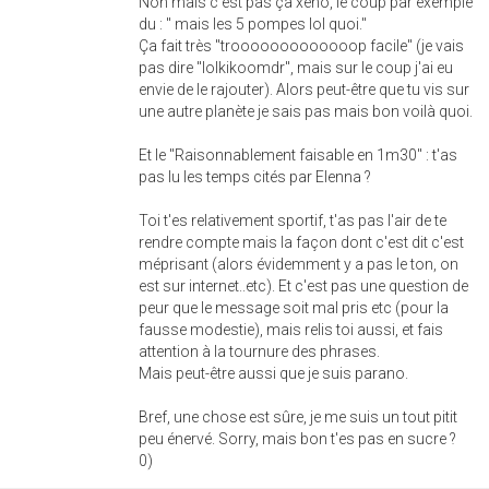
Non mais c'est pas ça xeno, le coup par exemple
du : " mais les 5 pompes lol quoi."
Ça fait très "trooooooooooooop facile" (je vais
pas dire "lolkikoomdr", mais sur le coup j'ai eu
envie de le rajouter). Alors peut-être que tu vis sur
une autre planète je sais pas mais bon voilà quoi.
Et le "Raisonnablement faisable en 1m30" : t'as
pas lu les temps cités par Elenna ?
Toi t'es relativement sportif, t'as pas l'air de te
rendre compte mais la façon dont c'est dit c'est
méprisant (alors évidemment y a pas le ton, on
est sur internet..etc). Et c'est pas une question de
peur que le message soit mal pris etc (pour la
fausse modestie), mais relis toi aussi, et fais
attention à la tournure des phrases.
Mais peut-être aussi que je suis parano.
Bref, une chose est sûre, je me suis un tout pitit
peu énervé. Sorry, mais bon t'es pas en sucre ?
0)