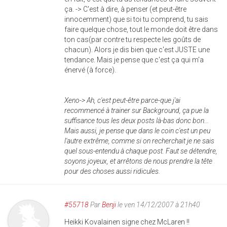
ça. -> C'est à dire, à penser (et peut-être
innocemment) que si toi tu comprend, tu sais
faire quelque chose, tout le monde doit être dans
ton cas(par contre tu respecte les goûts de
chacun). Alors je dis bien que c'est JUSTE une
tendance. Mais je pense que c'est ça qui m'a
énervé (à force).
Xeno-> Ah, c'est peut-être parce-que j'ai
recommencé à trainer sur Background, ça pue la
suffisance tous les deux posts là-bas donc bon...
Mais aussi, je pense que dans le coin c'est un peu
l'autre extrême, comme si on recherchait je ne sais
quel sous-entendu à chaque post. Faut se détendre,
soyons joyeux, et arrêtons de nous prendre la tête
pour des choses aussi ridicules.
#55718
Par
Benji
le ven 14/12/2007 à 21h40
Heikki Kovalainen signe chez McLaren !!