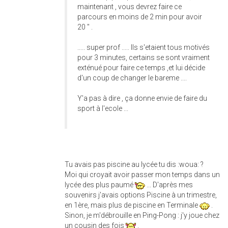
maintenant , vous devrez faire ce
parcours en moins de 2 min pour avoir
20 " .
..... super prof ..... Ils s'etaient tous motivés
pour 3 minutes, certains se sont vraiment
exténué pour faire ce temps ,et lui décide
d'un coup de changer le bareme ....
Y'a pas à dire , ça donne envie de faire du
sport à l'ecole ...
Tu avais pas piscine au lycée tu dis :woua: ?
Moi qui croyait avoir passer mon temps dans un
lycée des plus paumé
... D'après mes
souvenirs j'avais options Piscine à un trimestre,
en 1ère, mais plus de piscine en Terminale
.
Sinon, je m'débrouille en Ping-Pong : j'y joue chez
un cousin des fois
.