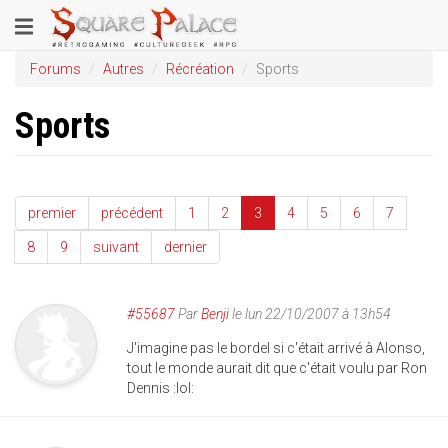
Aller
Toggle
au
contenu
navigation
Forums
Autres
Récréation
Sports
principal
Sports
premier
précédent
1
2
3
4
5
6
7
8
9
suivant
dernier
#55687
Par
Benji
le lun 22/10/2007 à 13h54
J'imagine pas le bordel si c'était arrivé à Alonso,
tout le monde aurait dit que c'était voulu par Ron
Dennis :lol: