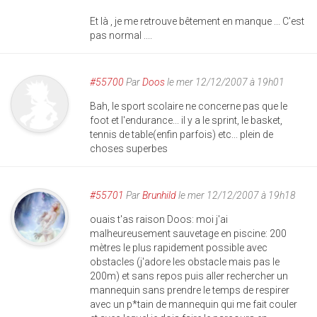
Et là , je me retrouve bêtement en manque ... C'est
pas normal ....
#55700
Par
Doos
le mer 12/12/2007 à 19h01
Bah, le sport scolaire ne concerne pas que le
foot et l'endurance... il y a le sprint, le basket,
tennis de table(enfin parfois) etc... plein de
choses superbes
#55701
Par
Brunhild
le mer 12/12/2007 à 19h18
ouais t'as raison Doos: moi j'ai
malheureusement sauvetage en piscine: 200
mètres le plus rapidement possible avec
obstacles (j'adore les obstacle mais pas le
200m) et sans repos puis aller rechercher un
mannequin sans prendre le temps de respirer
avec un p*tain de mannequin qui me fait couler