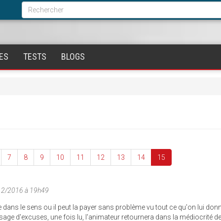
Formulaire
de
Rechercher
recherche
ES
TESTS
BLOGS
7
8
9
10
11
12
13
14
15
12/2016 à 19h49
e dans le sens ou il peut la payer sans problème vu tout ce qu'on lui don
ssage d'excuses, une fois lu, l'animateur retournera dans la médiocrité d