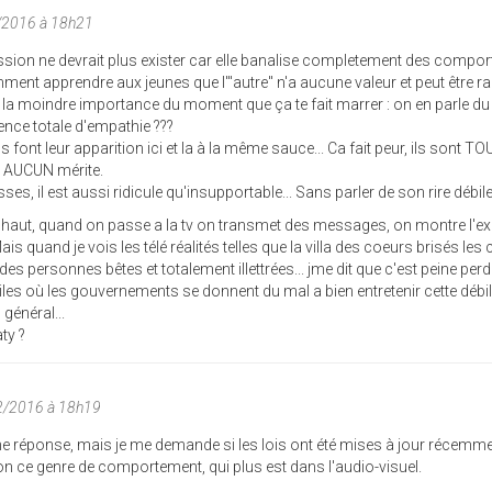
2/2016 à 18h21
ssion ne devrait plus exister car elle banalise completement des compo
mment apprendre aux jeunes que l'"autre" n'a aucune valeur et peut être r
t la moindre importance du moment que ça te fait marrer : on en parle du
ence totale d'empathie ???
s font leur apparition ici et la à la même sauce... Ca fait peur, ils sont T
t AUCUN mérite.
es, il est aussi ridicule qu'insupportable... Sans parler de son rire débile
s haut, quand on passe a la tv on transmet des messages, on montre l'e
ais quand je vois les télé réalités telles que la villa des coeurs brisés les 
 des personnes bêtes et totalement illettrées... jme dit que c'est peine perd
les où les gouvernements se donnent du mal a bien entretenir cette débil
 général...
ty ?
12/2016 à 18h19
e réponse, mais je me demande si les lois ont été mises à jour récemm
n ce genre de comportement, qui plus est dans l'audio-visuel.