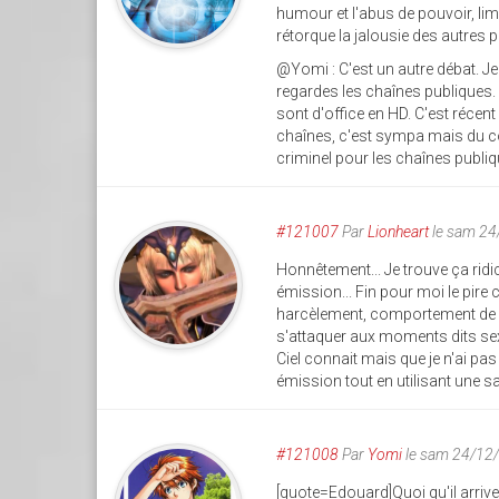
humour et l'abus de pouvoir, limit
rétorque la jalousie des autres
@Yomi : C'est un autre débat. Je
regardes les chaînes publiques. 
sont d'office en HD. C'est récent 
chaînes, c'est sympa mais du co
criminel pour les chaînes publiqu
#121007
Par
Lionheart
le sam 24
Honnêtement... Je trouve ça ridi
émission... Fin pour moi le pire 
harcèlement, comportement de "bu
s'attaquer aux moments dits sexi
Ciel connait mais que je n'ai pas
émission tout en utilisant une sa
#121008
Par
Yomi
le sam 24/12
[quote=Edouard]Quoi qu'il arriv