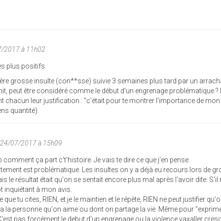
07/2017 à 11h02
es plus positifs.
ère grosse insulte (con**sse) suivie 3 semaines plus tard par un arrac
chit, peut être considéré comme le début d'un engrenage problématique ? L
t chacun leur justification : "c'était pour te montrer l'importance de mon
ns quantité).
n 24/07/2017 à 15h09
p comment ça part c't'histoire. Je vais te dire ce que j'en pense.
ment est problématique. Les insultes on y a déjà eu recours lors de g
le résultat était qu'on se sentait encore plus mal après l'avoir dite. S'il 
ôt inquiétant à mon avis.
ue tu cites, RIEN, et je le maintien et le répète, RIEN ne peut justifier qu'
a personne qu'on aime ou dont on partage la vie. Même pour "exprim
 C'est pas forcément le debut d'un engrenage ou la violence vaxaller cre