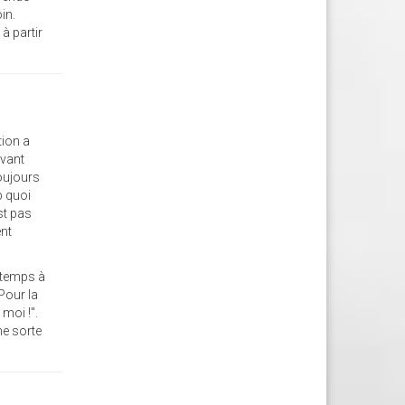
in.
à partir
tion a
avant
toujours
p quoi
st pas
ent
 temps à
Pour la
moi !".
ne sorte