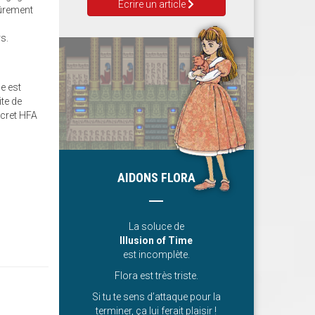
Ecrire un article
sûrement
rs.
e est
ite de
scret HFA
AIDONS FLORA
La soluce de
Illusion of Time
est incomplète.
Flora est très triste.
Si tu te sens d’attaque pour la
terminer, ça lui ferait plaisir !