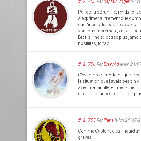
#121753
Par
captain_roger
le lu
Par contre Brunhild, rends toi se
s'exprimer autrement que comme 
que l'insulte lui pose pas problè
vont pas facilement, en tout ca
Bref, s'il ne se passe plus jama
hostilités, tchao.
#121754
Par
Brunhild
le lun 24/
C'est grosso modo ce que je pensa
la situation que j'avais besoin 
avec ma famille, et mes amis pr
être pas beaucoup plus non plu
#121755
Par
illapa
le lun 24/07/
Comme Captain, c'est inquiétant,
graves.