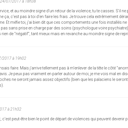
n 24/07/2017 à 18h38
rvice, et au moindre signe d'un retour de la violence, tu te casses. S'il ne
ça, c'est pas à toi d'en faire les frais. Je trouve cela extrêmement dér
me. Et méfie toi, j'ai bien dit que ces comportements une fois installés ne
s pas sans prise en charge par des soins (psychologue voire psychiatre)
is rien de "négatif", tant mieux mais en revanche au moindre signe de repr
07/2017 à 19h02
is faire. Mais j'arrive tellement pas à m'enlever de la tête le côté "anor
d'avis. Je peux pas vraiment en parler autour de moi, je me vois mal en dis
oches ne seront jamais assez objectifs (bien que les palaciens le seront
s).
2017 à 21h32
 c'est peut-être bien le point de départ de violences qui peuvent devenir 