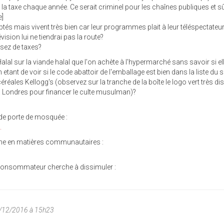
 la taxe chaque année. Ce serait criminel pour les chaînes publiques et 
e]
yptés mais vivent très bien car leur programmes plait à leur téléspectateu
ision lui ne tiendrai pas la route?
ssez de taxes?
lal sur la viande halal que l'on achète à l'hypermarché sans savoir si ell
etant de voir si le code abattoir de l'emballage est bien dans la liste du s
éales Kellogg's (observez sur la tranche de la boîte le logo vert très di
à Londres pour financer le culte musulman)?
e de porte de mosquée :
.
che en matières communautaires :
 consommateur cherche à dissimuler :
/12/2016 à 15h23