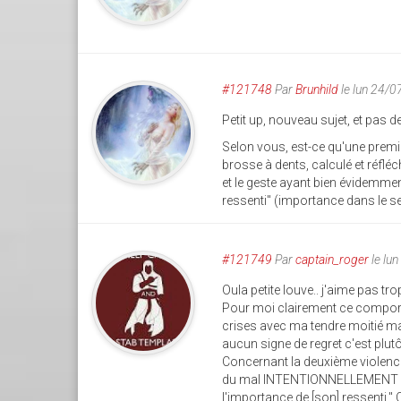
#121748
Par
Brunhild
le lun 24/
Petit up, nouveau sujet, et pas d
Selon vous, est-ce qu'une premi
brosse à dents, calculé et réflé
et le geste ayant bien évidemmen
ressenti" (importance dans le se
#121749
Par
captain_roger
le lu
Oula petite louve.. j'aime pas tro
Pour moi clairement ce comporte
crises avec ma tendre moitié mais 
aucun signe de regret c'est plut
Concernant la deuxième violence q
du mal INTENTIONNELLEMENT a l
l'importance de [son] ressenti."