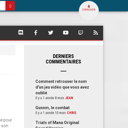
CONNEXION
SQUARE
SQUARE
SQUARE
SQUARE
SQUARE
FLUX
PALACE
PALACE
PALACE
PALACE
PALACE
RSS
SUR
SUR
SUR
SUR
SUR
DE
DISCORD
FACEBOOK
TWITTER
YOUTUBE
TWITCH
SQUARE
PALACE
DERNIERS
COMMENTAIRES
Comment retrouver le nom
d'un jeu vidéo que vous avez
oublié
Il y a 1 année 8 mois
JEAN
Gunnm, le combat
Il y a 1 année 10 mois
CHRIS
ne pour
Trials of Mana Original
e son