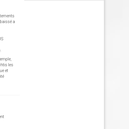
rtements
abaissé a
OUS
.
xemple,
chtis les
ue et
ité
ent