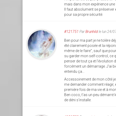
mais dans mon expérience une fo
Il faut absolument se préserver 
pour sa propre sécurité.
#121751
Par
Brunhild
le lun 24/
Ben pour ma part je ne tolère déjà 
été clairement posée et la réponse
même de le faire", sauf que pour 
su garder mon self-control, ce q
penser de tout ça et l'évolution
forcément un démarrage. J'ai bie
entendu ça...
Accessoirement de mon côté je v
me demander comment réagir, en ob
première fois de ma vie et à mon 
Ben coco, t'as un peu démarré les
de déni s'installe.