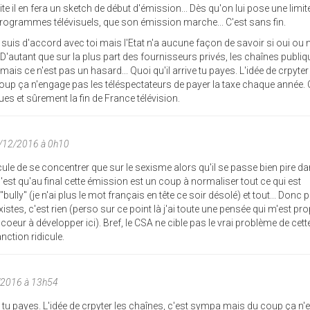
e il en fera un sketch de début d'émission... Dès qu'on lui pose une limite,
 programmes télévisuels, que son émission marche... C'est sans fin.
 suis d'accord avec toi mais l'Etat n'a aucune façon de savoir si oui ou 
D'autant que sur la plus part des fournisseurs privés, les chaînes publiq
mais ce n'est pas un hasard... Quoi qu'il arrive tu payes. L'idée de crpyter
up ça n'engage pas les téléspectateurs de payer la taxe chaque année. C
es et sûrement la fin de France télévision.
/12/2016 à 0h10
cule de se concentrer que sur le sexisme alors qu'il se passe bien pire da
c'est qu'au final cette émission est un coup à normaliser tout ce qui est
lly" (je n'ai plus le mot français en tête ce soir désolé) et tout... Donc
stes, c'est rien (perso sur ce point là j'ai toute une pensée qui m'est pr
 coeur à développer ici). Bref, le CSA ne cible pas le vrai problème de cett
nction ridicule.
/2016 à 13h54
e tu payes. L'idée de crpyter les chaînes, c'est sympa mais du coup ça n