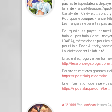
pas les téléspectateurs de payer
la fin de France télévision.[/quot
Canal+ Bein Ciné+ etc... sont cr
Pourquoi le bouquet France Télév
Les français ne paient ils pas a
Pourquoi aussi payer une taxe Ha
halal ou pas halal (le seul moyen 
l'OABA), même chose pour les cér
pour Halal Food Autority, basé 
La laïcité devient l'allah icité.
Ici au milieu, logo vert en form
http://lesalonbeige.blogs.com/..
Pauvre en matières grasses, ri
https://ripostelaique.com/kell...
Une information que le service
https://ripostelaique.com/kell...
#121009
Par
Lionheart
le sam 24