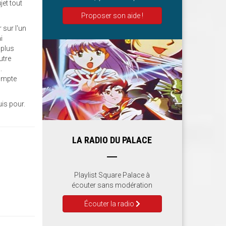
jet tout
Proposer son aide !
r sur l'un
i
 plus
utre
.
compte
uis pour.
LA RADIO DU PALACE
Playlist Square Palace à
écouter sans modération
Écouter la radio