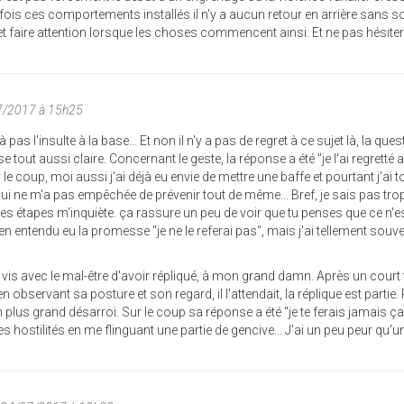
is ces comportements installés il n'y a aucun retour en arrière sans so
et faire attention lorsque les choses commencent ainsi. Et ne pas hésiter 
07/2017 à 15h25
pas l'insulte à la base... Et non il n'y a pas de regret à ce sujet là, la ques
 tout aussi claire. Concernant le geste, la réponse a été "je l'ai regretté 
le coup, moi aussi j'ai déjà eu envie de mettre une baffe et pourtant j'ai 
ui ne m'a pas empêchée de prévenir tout de même... Bref, je sais pas tro
 des étapes m'inquiète. ça rassure un peu de voir que tu penses que ce n'e
n entendu eu la promesse "je ne le referai pas", mais j'ai tellement souv
is avec le mal-être d'avoir répliqué, à mon grand damn. Après un court
servant sa posture et son regard, il l'attendait, la réplique est partie. 
plus grand désarroi. Sur le coup sa réponse a été "je te ferais jamais ça 
 hostilités en me flinguant une partie de gencive... J'ai un peu peur qu'u