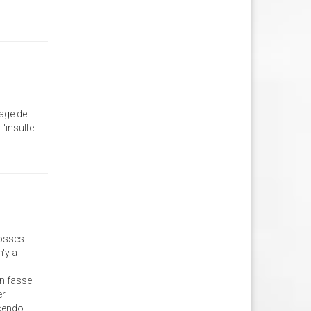
hage de
'insulte
rosses
n'y a
on fasse
er
scendo