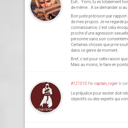
Euh... Yomi, tu es totalement hor
de même... A se demander si au 
Bon juste précision par rapport à c
de mes propos. Je ne regarde pas
connaissance, c'est celui évoqué
proche d'une agression sexuelle
personne sans son consentement q
Certaines choses que je ne souh
dans ce genre de moment.
Bref, c'est pour cette raison que 
Mais au moins, le faire en poin
#121010
Par
captain_roger
le sa
Le préjudice pour exister doit 
objectifs ou des experts qui vont l