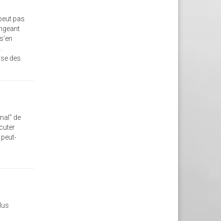
 peut pas
angeant
 s'en
.
ise des
mal" de
cuter
 peut-
plus