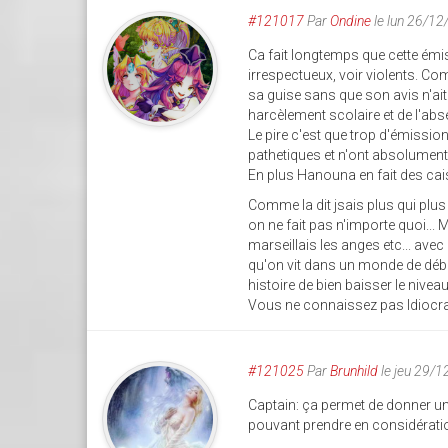
#121017
Par
Ondine
le lun 26/1
Ca fait longtemps que cette émi
irrespectueux, voir violents. Co
sa guise sans que son avis n'ai
harcèlement scolaire et de l'abs
Le pire c'est que trop d'émission
pathetiques et n'ont absolumen
En plus Hanouna en fait des caiss
Comme la dit jsais plus qui plu
on ne fait pas n'importe quoi... M
marseillais les anges etc... avec
qu'on vit dans un monde de débi
histoire de bien baisser le niveau
Vous ne connaissez pas Idiocra
#121025
Par
Brunhild
le jeu 29/
Captain: ça permet de donner un
pouvant prendre en considératio