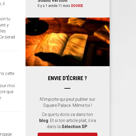
Sound Version
 il
Il y a 1 année 11 mois
DOOKIE
non tu
ues y
 les
e serait
ns cette
ENVIE D'ÉCRIRE ?
 pour moi
opre que
e
N'importe qui peut publier sur
Square Palace. Même toi !
Ce que tu écris va dans ton
blog
. Et si ton article plait, il ira
dans la
Sélection SP
.
'engage