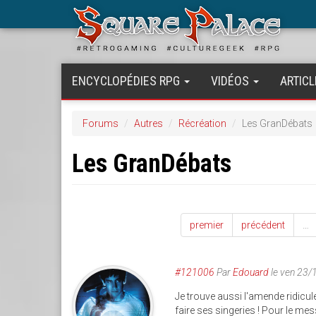
Aller
au
contenu
principal
ENCYCLOPÉDIES RPG
VIDÉOS
ARTICL
Forums
Autres
Récréation
Les GranDébats
Les GranDébats
premier
précédent
…
#121006
Par
Edouard
le ven 23/
Je trouve aussi l'amende ridicul
faire ses singeries ! Pour le me