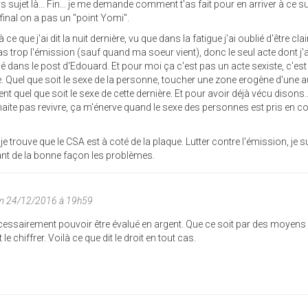
s sujet là... Fin... je me demande comment t'as fait pour en arriver à ce su
final on a pas un "point Yomi".
e que j'ai dit la nuit dernière, vu que dans la fatigue j'ai oublié d'être clai
 trop l'émission (sauf quand ma soeur vient), donc le seul acte dont j'a
 dans le post d'Edouard. Et pour moi ça c'est pas un acte sexiste, c'est
. Quel que soit le sexe de la personne, toucher une zone erogène d'une a
uel que soit le sexe de cette dernière. Et pour avoir déjà vécu disons..
aite pas revivre, ça m'énerve quand le sexe des personnes est pris en 
je trouve que le CSA est à coté de la plaque. Lutter contre l'émission, je s
tant de la bonne façon les problèmes.
m 24/12/2016 à 19h59
nécessairement pouvoir être évalué en argent. Que ce soit par des moyens
e chiffrer. Voilà ce que dit le droit en tout cas.