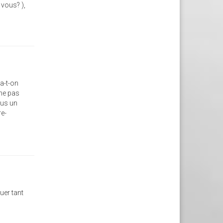
 vous? ),
va-t-on
 ne pas
lus un
re-
uer tant