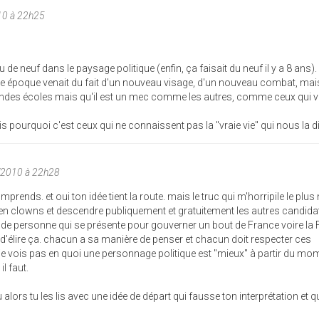
10 à 22h25
e neuf dans le paysage politique (enfin, ça faisait du neuf il y a 8 ans).
de époque venait du fait d'un nouveau visage, d'un nouveau combat, mai
 grandes écoles mais qu'il est un mec comme les autres, comme ceux qui v
is pourquoi c'est ceux qui ne connaissent pas la "vraie vie" qui nous la dic
/2010 à 22h28
prends. et oui ton idée tient la route. mais le truc qui m'horripile le plus
r en clowns et descendre publiquement et gratuitement les autres candida
e de personne qui se présente pour gouverner un bout de France voire la
ie d'élire ça. chacun a sa manière de penser et chacun doit respecter ces
je vois pas en quoi une personnage politique est "mieux" à partir du mom
l faut.
alors tu les lis avec une idée de départ qui fausse ton interprétation et q