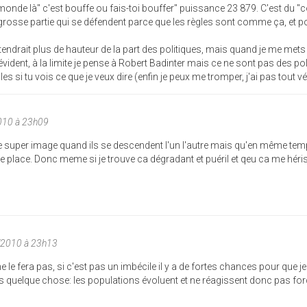
monde là" c'est bouffe ou fais-toi bouffer" puissance 23 879. C'est du "
e grosse partie qui se défendent parce que les règles sont comme ça, et p
 attendrait plus de hauteur de la part des politiques, mais quand je me mets 
évident, à la limite je pense à Robert Badinter mais ce ne sont pas des po
si tu vois ce que je veux dire (enfin je peux me tromper, j'ai pas tout véri
010 à 23h09
e super image quand ils se descendent l'un l'autre mais qu'en même te
une place. Donc meme si je trouve ca dégradant et puéril et qeu ca me héri
/2010 à 23h13
ne le fera pas, si c'est pas un imbécile il y a de fortes chances pour que je
ris quelque chose: les populations évoluent et ne réagissent donc pas f