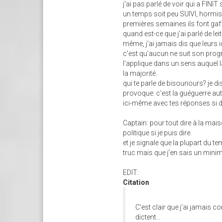
j'ai pas parlé de voir qui a FINIT
un temps soit peu SUIVI, hormis
premières semaines ils font gaffe,
quand est-ce que j'ai parlé de le
même, j'ai jamais dis que leurs i
c'est qu'aucun ne suit son prog
l'applique dans un sens auquel l
la majorité.
qui te parle de bisounours? je di
provoque: c'est la guéguerre au
ici-même avec tes réponses si d
Captain: pour tout dire à la mai
politique si je puis dire.
et je signale que la plupart du 
truc mais que j'en sais un mini
EDIT:
Citation
C'est clair que j'ai jamais 
dictent...