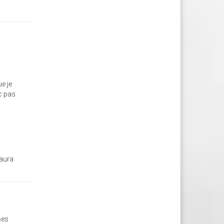
ue je
nc pas
 aura
ses