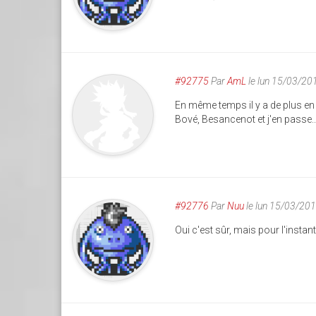
#92775
Par
AmL
le lun 15/03/20
En même temps il y a de plus en
Bové, Besancenot et j'en passe..
#92776
Par
Nuu
le lun 15/03/20
Oui c'est sûr, mais pour l'instant 