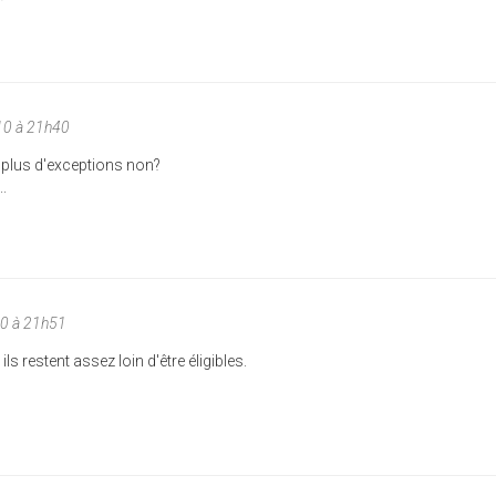
10 à 21h40
 plus d'exceptions non?
..
10 à 21h51
ils restent assez loin d'être éligibles.