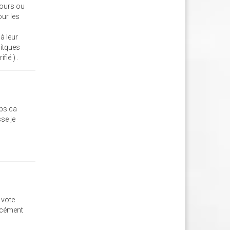
cours ou
our les
à leur
litques
fié ) .
mps ca
sse je
 vote
orcément