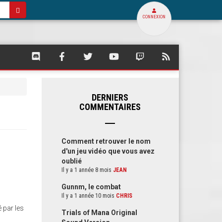
CONNEXION
SQUARE
SQUARE
SQUARE
SQUARE
SQUARE
FLUX
PALACE
PALACE
PALACE
PALACE
PALACE
RSS
SUR
SUR
SUR
SUR
SUR
DE
DISCORD
FACEBOOK
TWITTER
YOUTUBE
TWITCH
SQUARE
PALACE
DERNIERS
COMMENTAIRES
Comment retrouver le nom
d'un jeu vidéo que vous avez
oublié
Il y a 1 année 8 mois
JEAN
Gunnm, le combat
Il y a 1 année 10 mois
CHRIS
 par les
Trials of Mana Original