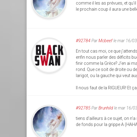
comme il les as prévues, et qu'i
le prochain coup il aura une bel
#92784
Par
Mcbeef
le mar 16/0
En tout cas moi, ce que j'attends
enfin nous parler des déficits bu
finir comme la Grèce? J'en ai ma
rond. Que ce soit de droite ou d
larigot, ou la gauche qui veut au
Il nous faut de la RIGUEUR! Et ça
#92785
Par
Brunhild
le mar 16/0
tiens d'ailleurs à ce sujet, on n
de fonds pour la grippe A (HAHAH