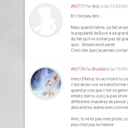
#92777
Par
AmL
le lun 15/03/20
Et c'est peu dire....
Mais quand même, ça fait un peu d
la popularité de Bové à sa gran
du fait qu'il ne sortait pas de
quoi... Besancenot pareil.
C'est clair que j'ai jamais compr
#92778
Par
Brunhild
le lun 15/03
merci Elenna, toi au moins tu com
c'est de les voir se transforme
quand je vois que c'est ce genr
entière, ben tu vois j'ai pas env
différentes manières de penser. 
descend les autres bien comme i
AmL: tu ne lis pas mes posts, ou 
plus n'est pas la mienne.