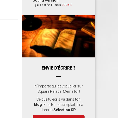
Sound Version
Il y a 1 année 11 mois
DOOKIE
ENVIE D'ÉCRIRE ?
N'importe qui peut publier sur
Square Palace. Même toi !
Ce que tu écris va dans ton
blog
. Et si ton article plait, il ira
dans la
Sélection SP
.