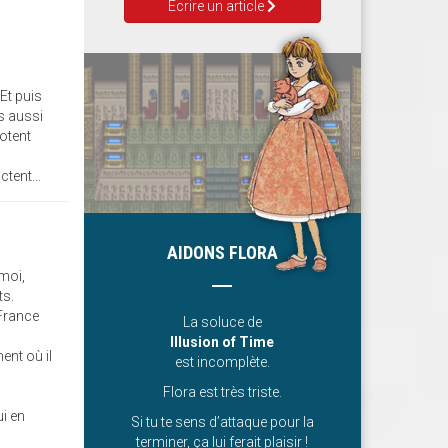
Ecrire un article
 Et puis
s aussi
otent
tent...
AIDONS FLORA
 moi,
ts.
 France
La soluce de
Illusion of Time
ent où il
est incomplète.
Flora est très triste.
ui en
Si tu te sens d’attaque pour la
terminer, ça lui ferait plaisir !