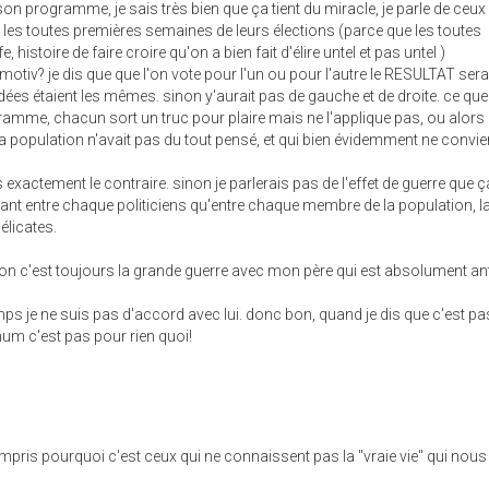
 son programme, je sais très bien que ça tient du miracle, je parle de ceux 
 les toutes premières semaines de leurs élections (parce que les toutes
 histoire de faire croire qu'on a bien fait d'élire untel et pas untel )
itmotiv? je dis que que l'on vote pour l'un ou pour l'autre le RESULTAT sera
dées étaient les mêmes. sinon y'aurait pas de gauche et de droite. ce que 
ramme, chacun sort un truc pour plaire mais ne l'applique pas, ou alors
a population n'avait pas du tout pensé, et qui bien évidemment ne convie
s exactement le contraire. sinon je parlerais pas de l'effet de guerre que ç
tant entre chaque politiciens qu'entre chaque membre de la population, l
élicates.
son c'est toujours la grande guerre avec mon père qui est absolument ant
temps je ne suis pas d'accord avec lui. donc bon, quand je dis que c'est 
mum c'est pas pour rien quoi!
compris pourquoi c'est ceux qui ne connaissent pas la "vraie vie" qui nous