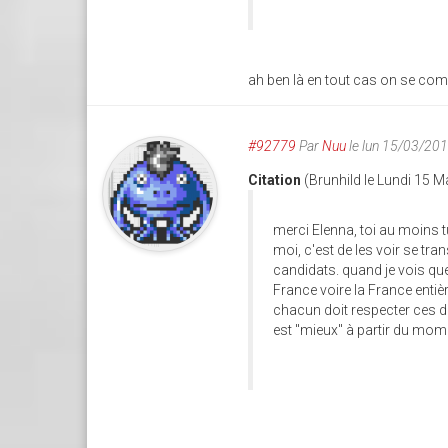
ah ben là en tout cas on se com
#92779
Par
Nuu
le lun 15/03/20
Citation
(Brunhild le Lundi 15 
merci Elenna, toi au moins tu
moi, c'est de les voir se tr
candidats. quand je vois qu
France voire la France entièr
chacun doit respecter ces d
est "mieux" à partir du mome