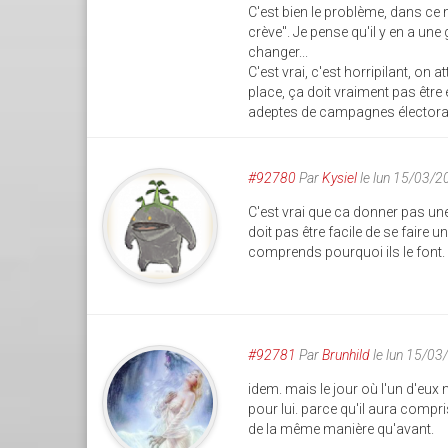
C'est bien le problème, dans ce 
crève". Je pense qu'il y en a un
changer...
C'est vrai, c'est horripilant, on
place, ça doit vraiment pas être 
adeptes de campagnes électorales 
#92780
Par
Kysiel
le lun 15/03/2
C'est vrai que ca donner pas un
doit pas être facile de se faire 
comprends pourquoi ils le font.
#92781
Par
Brunhild
le lun 15/03
idem. mais le jour où l'un d'eux 
pour lui. parce qu'il aura comp
de la même manière qu'avant.