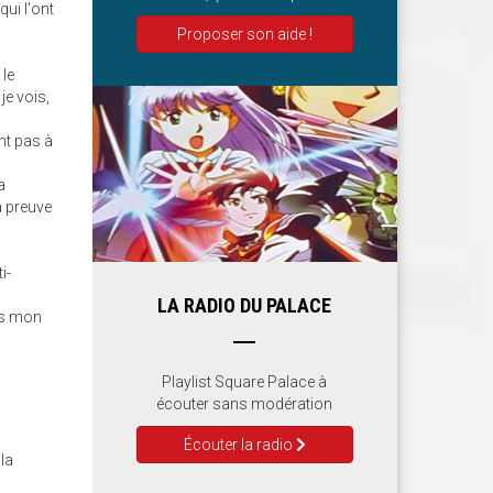
qui l'ont
Proposer son aide !
 le
je vois,
nt pas à
a
a preuve
i-
LA RADIO DU PALACE
pas mon
Playlist Square Palace à
écouter sans modération
Écouter la radio
 la