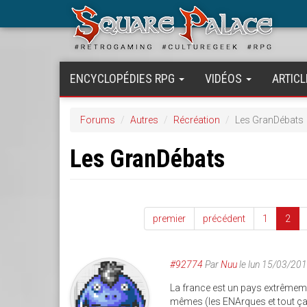
Aller
au
contenu
principal
ENCYCLOPÉDIES RPG
VIDÉOS
ARTICL
Forums
Autres
Récréation
Les GranDébats
Les GranDébats
premier
précédent
1
2
#92774
Par
Nuu
le lun 15/03/20
La france est un pays extrêmemen
mêmes (les ENArques et tout ça),