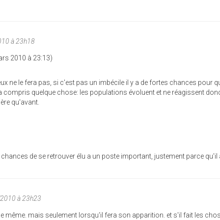
010 à 23h18
Mars 2010 à 23:13)
eux ne le fera pas, si c'est pas un imbécile il y a de fortes chances pour q
ura compris quelque chose: les populations évoluent et ne réagissent do
re qu'avant.
de chances de se retrouver élu a un poste important, justement parce qu'il
/2010 à 23h23
même. mais seulement lorsqu'il fera son apparition. et s'il fait les cho