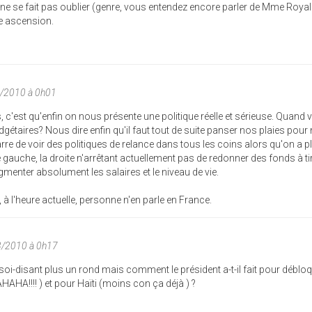
l ne se fait pas oublier (genre, vous entendez encore parler de Mme Royal
le ascension.
3/2010 à 0h01
, c'est qu'enfin on nous présente une politique réelle et sérieuse. Quand 
dgétaires? Nous dire enfin qu'il faut tout de suite panser nos plaies pour
rre de voir des politiques de relance dans tous les coins alors qu'on a p
e gauche, la droite n'arrêtant actuellement pas de redonner des fonds à ti
gmenter absolument les salaires et le niveau de vie.
, à l'heure actuelle, personne n'en parle en France.
3/2010 à 0h17
'a soi-disant plus un rond mais comment le président a-t-il fait pour débloq
AHA!!!! ) et pour Haïti (moins con ça déjà ) ?