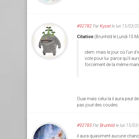
#92782
Par
Kysiel
le lun 15/03/2
Citation
(Brunhild le Lundi 15 
idem. mais le jour où l'un d'
vote pour lui. parce qu'il a
forcément de la même maniè
Ouai mais celui la il aura peut 
pas joué des coudes.
#92783
Par
Brunhild
le lun 15/03
il aura quasiment aucune chance 