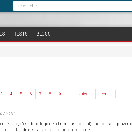
Formulaire
de
Rechercher
recherche
ES
TESTS
BLOGS
3
4
5
6
7
8
9
…
suivant
dernier
10 à 21h15
t élitiste, c'est donc logique (et non pas normal) que l'on soit gouverné
 par l'élite admnistrativo-politco-bureaucratique.