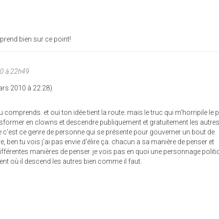
prend bien sur ce point!
10 à 22h49
Mars 2010 à 22:28)
 comprends. et oui ton idée tient la route. mais le truc qui m'horripile le 
ansformer en clowns et descendre publiquement et gratuitement les autre
e c'est ce genre de personne qui se présente pour gouverner un bout de
e, ben tu vois j'ai pas envie d'élire ça. chacun a sa manière de penser et
ifférentes manières de penser. je vois pas en quoi une personnage politi
nt où il descend les autres bien comme il faut.