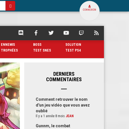
CONNEXION
SQUARE
SQUARE
SQUARE
SQUARE
SQUARE
FLUX
PALACE
PALACE
PALACE
PALACE
PALACE
RSS
SUR
SUR
SUR
SUR
SUR
DE
ENNEMIS
BOSS
SOLUTION
DISCORD
FACEBOOK
TWITTER
YOUTUBE
TWITCH
SQUARE
TROPHÉES
TEST SNES
TEST PS4
PALACE
DERNIERS
COMMENTAIRES
Comment retrouver le nom
d'un jeu vidéo que vous avez
oublié
Il y a 1 année 8 mois
JEAN
Gunnm, le combat