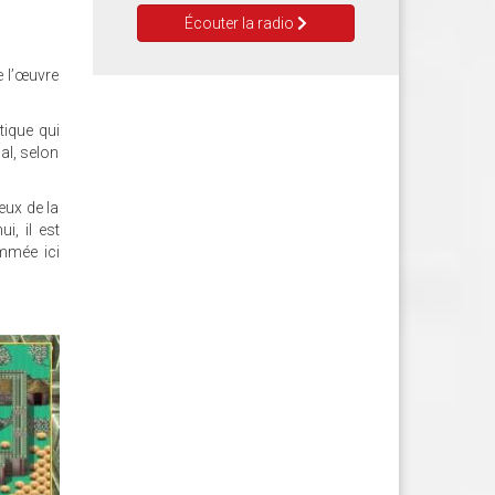
Écouter la radio
e l’œuvre
tique qui
nal, selon
eux de la
i, il est
mmée ici