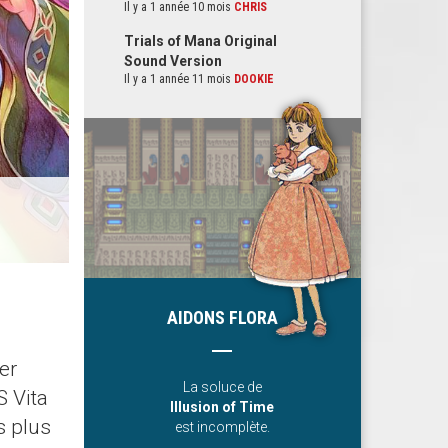
Il y a 1 année 10 mois
CHRIS
Trials of Mana Original
Sound Version
Il y a 1 année 11 mois
DOOKIE
AIDONS FLORA
er
La soluce de
S Vita
Illusion of Time
s plus
est incomplète.