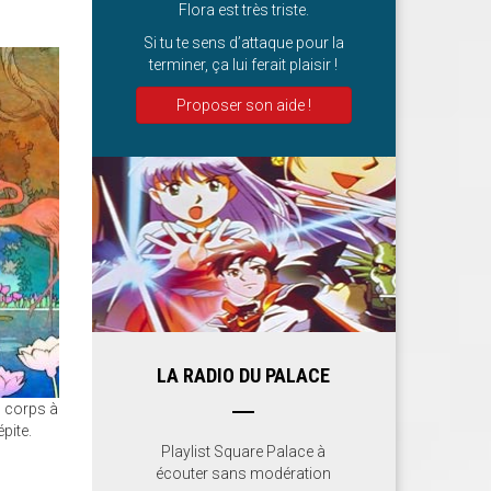
Flora est très triste.
Si tu te sens d’attaque pour la
terminer, ça lui ferait plaisir !
Proposer son aide !
LA RADIO DU PALACE
u corps à
pite.
Playlist Square Palace à
écouter sans modération