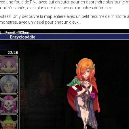
avec une foule de PNJ avec qui discuter pour en apprendre plus sur le
 lui très variés, avec plusieurs dizaines de monstres différents.
outées. On y découvre la map entière avec un petit résumé de l’histoire à 
t monstres, avec un visuel pour chacun d’eux.