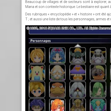
Beaucoup de villages et de secteurs sont à explorer, 
Mana et son contexte historique. Le bestiaire est quant à
Des rubriques « encyclopédie » et « histoire » ont été aj
T ; et aussi une liste de tous les personnages, armes e
3.JPG