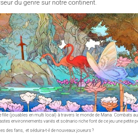
seur du genre sur notre continent.
ne fille (jouables en multi local) à travers le monde de Mana. Combats a
stes environnements variés et scénario riche font de ce jeu une petite pé
tes des fans, et séduira-t-il de nouveaux joueurs ?