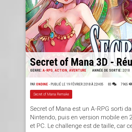
Secret of Mana 3D - Réu
GENRE:
A-RPG
ACTION
AVENTURE
ANNÉE DE SORTIE:
2018
PAR
ONDINE
- PUBLIÉ LE 19 FÉVRIER 2018 À 22H05
83
7965
Secret of Mana Remake
Secret of Mana est un A-RPG sorti d
Nintendo, puis en version mobile en 
et PC. Le challenge est de taille, ca