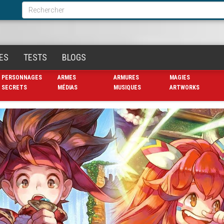
Formulaire
de
Rechercher
recherche
ES
TESTS
BLOGS
PERSONNAGES
ARMES
ARMURES
MAGIES
SECRETS
MÉDIAS
MUSIQUES
ARTWORKS