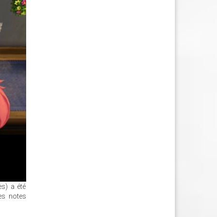
es) a été
es notes