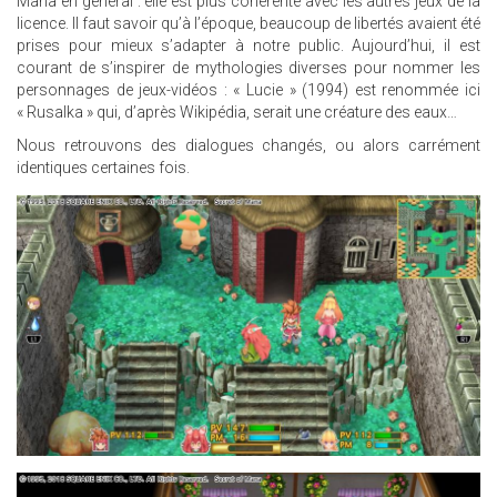
Mana en général : elle est plus cohérente avec les autres jeux de la
licence. Il faut savoir qu’à l’époque, beaucoup de libertés avaient été
prises pour mieux s’adapter à notre public. Aujourd’hui, il est
courant de s’inspirer de mythologies diverses pour nommer les
personnages de jeux-vidéos : « Lucie » (1994) est renommée ici
« Rusalka » qui, d’après Wikipédia, serait une créature des eaux…
Nous retrouvons des dialogues changés, ou alors carrément
identiques certaines fois.
26.JPG
25.JPG