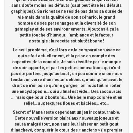
sans doute moins les défauts (sauf peut être les défauts
graphiques). Sa richesse ne réside pas dans sa durée de
vie mais dans la qualité de son scénario, le grand
nombre de ses personnages et la diversité de son
gameplay et de ses environnements. Ajoutons à ça la
petite touche d’humour, l’ambiance et le facteur
nostalgie : la recette est plutôt bonne !
Le seul problème, c’est lors de la comparaison avec ce
qui se fait actuellement, et la prise en compte des
capacités de la console. Je suis révoltée par le manque
de soin apporté, et par les petites innovations qui n’ont
pas été portées jusqu’au bout ; un peu comme si on nous
tendait un verre d’un nectar délicieux, mais qu’on avait le
droit de n’en boire qu’une gorgée : on nous fait miroiter
une encyclopédie… qui au final est vide… Des raccourcis
... mais que pour 2 boutons… Une belle map colorée et en
relief… aux textures floues et bâclées… etc…
Secret of Mana reste cependant un jeu incontournable.
Cette nouvelle version plaira aux nouveaux joueurs et
saura malgré tout, non sans leur laisser un petit gout
d’inachevé, conquérir le cœur des « anciens » (le premier