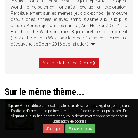
je suis aujourd'hui emballée par les jeux type A-RPG et open-
world, principalement orientés level-up et exploration.
Perpétuellement sur les mêmes jeux old-school, je m'ouvre
depuis qqes années et avec enthousiasme aux jeux plus
actuels. Apres qqes années sur LoL, Ark, HorizonZD et Zelda
Breath of the Wild sont mes 3 jeux préférés du moment
(Totk et Forbidden West pas loin derrière) avec une récente
découverte de Doom 2016 que j'ai adoré ! ❤
Aller sur le blog de Ondine
Sur le même thème...
Speedrun de Secret of Mana remake :
Square Palace utilise des cookies afin d'analyser votre navigation, et ce, dans
cette fois c'est la version patchée 1.02 !
l'optique d'améliorer la petinence et la qualité des contenus proposés. En
cliquant sur un lien de cette page, vous donnez votre consentement pour
29/04/2019
AMNESIA
4
702
l'utilisation de cookies.
J'accepte
En savoir plus