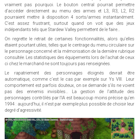
vraiment pas pourquoi. Le bouton central pourrait permettre
d’accéder directement au menu des armes et L3, R3, L2, R2
pourraient mettre à disposition 4 sorts/armes instantanément.
C’est assez frustrant, surtout quand on voit que des jeux
indépendants tels que Stardew Valley permettent de le faire…
On regrette le retrait de certaines fonctionnalités, alors qu’elles
étaient pourtant utiles, telles que le centrage du menu circulaire sur
le personnage concerné et la mémorisation de la dernière rubrique
consultée. Les statistiques des équipements lors de l'achat de ceux
ci chez le marchand ne sont toujours pas renseignées.
Le rapatriement des personnages éloignés devrait être
automatique, comme c’est le cas par exemple sur Ys VIII. Leur
comportement est parfois douteux, on se demande s’ils ne voient
pas des ennemis invisibles… La gestion de l’attitude des
personnages contrôlés par l’IA est beaucoup moins précise qu’en
1994 : aujourd’hui, il n’est par exemple plus possible de choisir leur
degré d’agressivité.
21.JPG