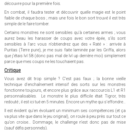
découvre pour la première fois.
En combat, il faudra tester et découvrir quelle magie est le point
faible de chaque boss ; mais une fois le bon sort trouvé il est très
simple de le faire tomber.
Certains monstres ne sont sensibles qu’à certaines armes ; vous
aurez beau les harasser de coups avec votre épée, s’ils sont
sensibles à l’arc vous n’obtiendrez que des « Raté » : arrivée à
Puritas (Terre pure), je me suis faite laminée par les Griffa, alors
que j’étais lvl 58 (donc pas mal de lvl up derrière moi) simplement
parce que mes coups ne les touchaient pas.
Critique
Vous avez dit trop simple ? C’est pas faux ; la bonne vieille
technique d’enchaînement intensif des sorts sur les monstres
fonctionne toujours, et encore plus grâce aux raccourcis L1 et R1
personnalisables. Le monstre le plus difficile était Tigror, très
redouté ; il est ici tué en 5 minutes. Encore un mythe qui s’effondre…
Il est évident qu’en évoluant un minimum ses compétences (et ça
va plus vite que dans le jeu original), on roule à peu près sur tout ce
qu’on croise… Dommage, le challenge n’est donc pas de mise
(sauf défis personnels).