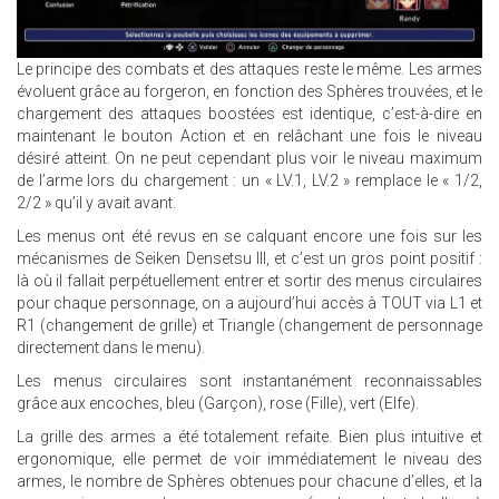
Le principe des combats et des attaques reste le même. Les armes
évoluent grâce au forgeron, en fonction des Sphères trouvées, et le
chargement des attaques boostées est identique, c’est-à-dire en
maintenant le bouton Action et en relâchant une fois le niveau
désiré atteint. On ne peut cependant plus voir le niveau maximum
de l’arme lors du chargement : un « LV.1, LV.2 » remplace le « 1/2,
2/2 » qu’il y avait avant.
Les menus ont été revus en se calquant encore une fois sur les
mécanismes de Seiken Densetsu III, et c’est un gros point positif :
là où il fallait perpétuellement entrer et sortir des menus circulaires
pour chaque personnage, on a aujourd’hui accès à TOUT via L1 et
R1 (changement de grille) et Triangle (changement de personnage
directement dans le menu).
Les menus circulaires sont instantanément reconnaissables
grâce aux encoches, bleu (Garçon), rose (Fille), vert (Elfe).
La grille des armes a été totalement refaite. Bien plus intuitive et
ergonomique, elle permet de voir immédiatement le niveau des
armes, le nombre de Sphères obtenues pour chacune d’elles, et la