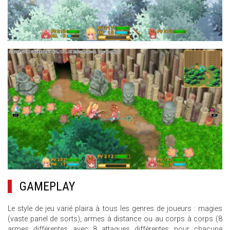
10.JPG
GAMEPLAY
Le style de jeu varié plaira à tous les genres de joueurs : magies
(vaste panel de sorts), armes à distance ou au corps à corps (8
armes différentes avec 8 attaques différentes pour chacune