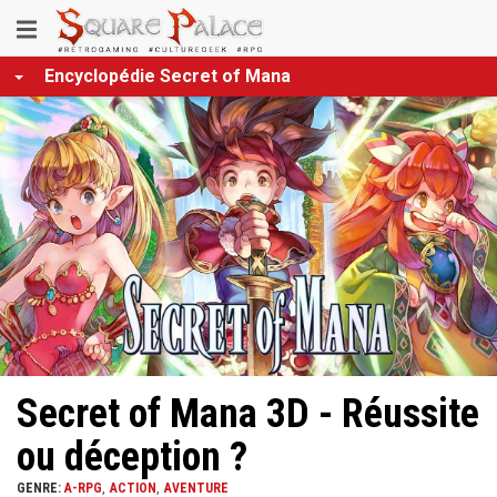
Aller
Toggle
au
contenu
navigation
Encyclopédie Secret of Mana
principal
Secret of Mana 3D - Réussite
ou déception ?
GENRE:
A-RPG
ACTION
AVENTURE