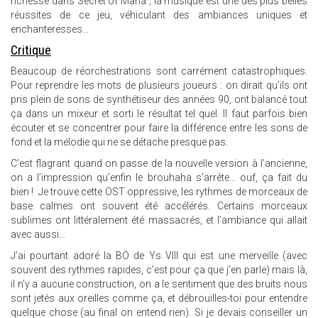
richesse dans Secret of Mana ; la musique est une des plus belles
réussites de ce jeu, véhiculant des ambiances uniques et
enchanteresses…
Critique
Beaucoup de réorchestrations sont carrément catastrophiques.
Pour reprendre les mots de plusieurs joueurs : on dirait qu’ils ont
pris plein de sons de synthétiseur des années 90, ont balancé tout
ça dans un mixeur et sorti le résultat tel quel. Il faut parfois bien
écouter et se concentrer pour faire la différence entre les sons de
fond et la mélodie qui ne se détache presque pas.
C’est flagrant quand on passe de la nouvelle version à l’ancienne,
on a l’impression qu’enfin le brouhaha s’arrête… ouf, ça fait du
bien ! Je trouve cette OST oppressive, les rythmes de morceaux de
base calmes ont souvent été accélérés. Certains morceaux
sublimes ont littéralement été massacrés, et l’ambiance qui allait
avec aussi…
J’ai pourtant adoré la BO de Ys VIII qui est une merveille (avec
souvent des rythmes rapides, c’est pour ça que j’en parle) mais là,
il n’y a aucune construction, on a le sentiment que des bruits nous
sont jetés aux oreilles comme ça, et débrouilles-toi pour entendre
quelque chose (au final on entend rien). Si je devais conseiller un