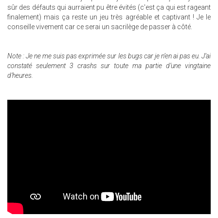
sûr des défauts qui aurraient pu être évités (c'est ça qui est rageant
finalement) mais ça reste un jeu très agréable et captivant ! Je le
conseille vivement car ce serai un sacrilège de passer à côté.
Note
: Je ne me suis pas exprimée sur les bugs car je n’en ai pas eu. J’ai
constaté seulement 3 crashs sur toute ma partie d’une vingtaine
d’heures.