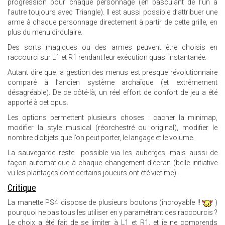
progression pour chaque personnage (en basculant de l’un à
l’autre toujours avec Triangle). Il est aussi possible d’attribuer une
arme à chaque personnage directement à partir de cette grille, en
plus du menu circulaire.
Des sorts magiques ou des armes peuvent être choisis en
raccourci sur L1 et R1 rendant leur exécution quasi instantanée.
Autant dire que la gestion des menus est presque révolutionnaire
comparé à l’ancien système archaïque (et extrêmement
désagréable). De ce côté-là, un réel effort de confort de jeu a été
apporté à cet opus.
Les options permettent plusieurs choses : cacher la minimap,
modifier la style musical (réorchestré ou original), modifier le
nombre d’objets que l’on peut porter, le langage et le volume.
La sauvegarde reste possible via les auberges, mais aussi de
façon automatique à chaque changement d’écran (belle initiative
vu les plantages dont certains joueurs ont été victime).
Critique
La manette PS4 dispose de plusieurs boutons (incroyable !!
)
pourquoi ne pas tous les utiliser en y paramétrant des raccourcis ?
Le choix a été fait de se limiter à L1 et R1, et je ne comprends