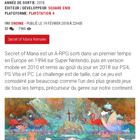
ANNÉE DE SORTIE:
2018
ÉDITEUR / DÉVELOPPEUR:
SQUARE ENIX
PLATEFORME:
PLAYSTATION 4
PAR
ONDINE
- PUBLIÉ LE 19 FÉVRIER 2018 À 22H05
83
7965
Secret of Mana Remake
Secret of Mana est un A-RPG sorti dans un premier temps
en Europe en 1994 sur Super Nintendo, puis en version
mobile en 2010 et remis au goût du jour en 2018 sur PS4,
PS Vita et PC. Le challenge est de taille, car ce jeu est
considéré par beaucoup comme l’un des plus grands jeux
de tous les temps, précurseur du genre sur notre continent.
SANS_TITRE_.JPG