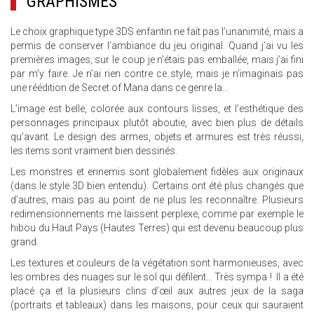
GRAPHISMES
Le choix graphique type 3DS enfantin ne fait pas l’unanimité, mais a
permis de conserver l’ambiance du jeu original. Quand j’ai vu les
premières images, sur le coup je n’étais pas emballée, mais j’ai fini
par m’y faire. Je n’ai rien contre ce style, mais je n’imaginais pas
une réédition de Secret of Mana dans ce genre la…
L’image est belle, colorée aux contours lisses, et l’esthétique des
personnages principaux plutôt aboutie, avec bien plus de détails
qu’avant. Le design des armes, objets et armures est très réussi,
les items sont vraiment bien dessinés.
Les monstres et ennemis sont globalement fidèles aux originaux
(dans le style 3D bien entendu). Certains ont été plus changés que
d’autres, mais pas au point de ne plus les reconnaître. Plusieurs
redimensionnements me laissent perplexe, comme par exemple le
hibou du Haut Pays (Hautes Terres) qui est devenu beaucoup plus
grand.
Les textures et couleurs de la végétation sont harmonieuses, avec
les ombres des nuages sur le sol qui défilent… Très sympa ! Il a été
placé ça et la plusieurs clins d’œil aux autres jeux de la saga
(portraits et tableaux) dans les maisons, pour ceux qui sauraient