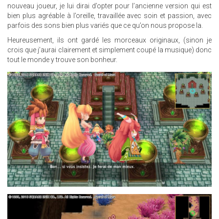
nouveau joueur, je lui dirai d’opter pour l’ancienne version qui est
bien plus agréable à l’oreille, travaillée avec soin et passion, avec
parfois des sons bien plus variés que ce qu’on nous propose la.
Heureusement, ils ont gardé les morceaux originaux, (sinon je
crois que j’aurai clairement et simplement coupé la musique) donc
tout le monde y trouve son bonheur.
17.JPG
13.JPG