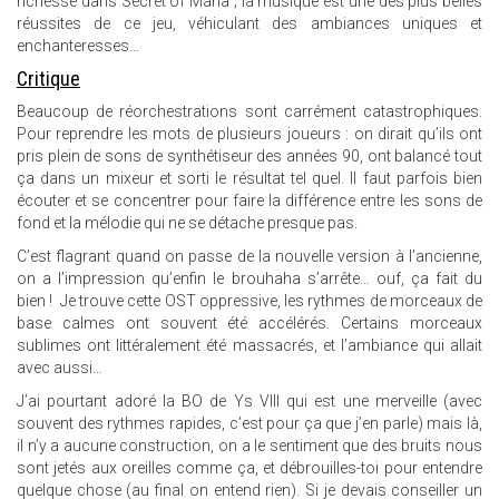
richesse dans Secret of Mana ; la musique est une des plus belles
réussites de ce jeu, véhiculant des ambiances uniques et
enchanteresses…
Critique
Beaucoup de réorchestrations sont carrément catastrophiques.
Pour reprendre les mots de plusieurs joueurs : on dirait qu’ils ont
pris plein de sons de synthétiseur des années 90, ont balancé tout
ça dans un mixeur et sorti le résultat tel quel. Il faut parfois bien
écouter et se concentrer pour faire la différence entre les sons de
fond et la mélodie qui ne se détache presque pas.
C’est flagrant quand on passe de la nouvelle version à l’ancienne,
on a l’impression qu’enfin le brouhaha s’arrête… ouf, ça fait du
bien ! Je trouve cette OST oppressive, les rythmes de morceaux de
base calmes ont souvent été accélérés. Certains morceaux
sublimes ont littéralement été massacrés, et l’ambiance qui allait
avec aussi…
J’ai pourtant adoré la BO de Ys VIII qui est une merveille (avec
souvent des rythmes rapides, c’est pour ça que j’en parle) mais là,
il n’y a aucune construction, on a le sentiment que des bruits nous
sont jetés aux oreilles comme ça, et débrouilles-toi pour entendre
quelque chose (au final on entend rien). Si je devais conseiller un