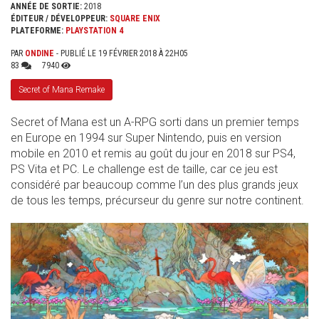
ANNÉE DE SORTIE:
2018
ÉDITEUR / DÉVELOPPEUR:
SQUARE ENIX
PLATEFORME:
PLAYSTATION 4
PAR
ONDINE
- PUBLIÉ LE 19 FÉVRIER 2018 À 22H05
83
7940
Secret of Mana Remake
Secret of Mana est un A-RPG sorti dans un premier temps
en Europe en 1994 sur Super Nintendo, puis en version
mobile en 2010 et remis au goût du jour en 2018 sur PS4,
PS Vita et PC. Le challenge est de taille, car ce jeu est
considéré par beaucoup comme l’un des plus grands jeux
de tous les temps, précurseur du genre sur notre continent.
SANS_TITRE_.JPG