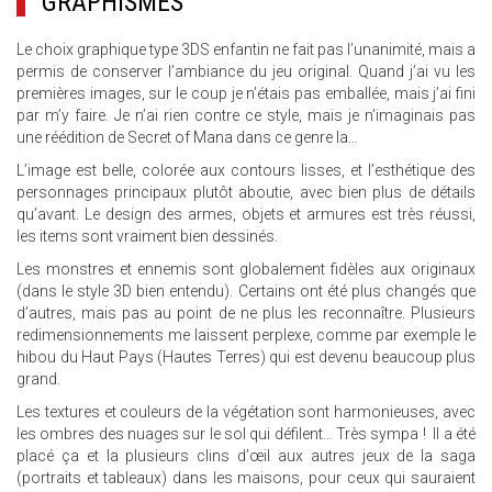
GRAPHISMES
Le choix graphique type 3DS enfantin ne fait pas l’unanimité, mais a
permis de conserver l’ambiance du jeu original. Quand j’ai vu les
premières images, sur le coup je n’étais pas emballée, mais j’ai fini
par m’y faire. Je n’ai rien contre ce style, mais je n’imaginais pas
une réédition de Secret of Mana dans ce genre la…
L’image est belle, colorée aux contours lisses, et l’esthétique des
personnages principaux plutôt aboutie, avec bien plus de détails
qu’avant. Le design des armes, objets et armures est très réussi,
les items sont vraiment bien dessinés.
Les monstres et ennemis sont globalement fidèles aux originaux
(dans le style 3D bien entendu). Certains ont été plus changés que
d’autres, mais pas au point de ne plus les reconnaître. Plusieurs
redimensionnements me laissent perplexe, comme par exemple le
hibou du Haut Pays (Hautes Terres) qui est devenu beaucoup plus
grand.
Les textures et couleurs de la végétation sont harmonieuses, avec
les ombres des nuages sur le sol qui défilent… Très sympa ! Il a été
placé ça et la plusieurs clins d’œil aux autres jeux de la saga
(portraits et tableaux) dans les maisons, pour ceux qui sauraient