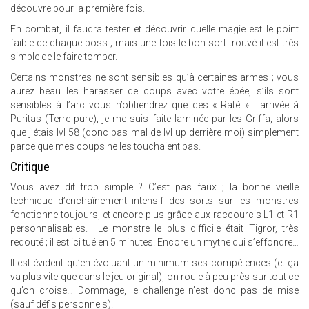
découvre pour la première fois.
En combat, il faudra tester et découvrir quelle magie est le point
faible de chaque boss ; mais une fois le bon sort trouvé il est très
simple de le faire tomber.
Certains monstres ne sont sensibles qu’à certaines armes ; vous
aurez beau les harasser de coups avec votre épée, s’ils sont
sensibles à l’arc vous n’obtiendrez que des « Raté » : arrivée à
Puritas (Terre pure), je me suis faite laminée par les Griffa, alors
que j’étais lvl 58 (donc pas mal de lvl up derrière moi) simplement
parce que mes coups ne les touchaient pas.
Critique
Vous avez dit trop simple ? C’est pas faux ; la bonne vieille
technique d’enchaînement intensif des sorts sur les monstres
fonctionne toujours, et encore plus grâce aux raccourcis L1 et R1
personnalisables. Le monstre le plus difficile était Tigror, très
redouté ; il est ici tué en 5 minutes. Encore un mythe qui s’effondre…
Il est évident qu’en évoluant un minimum ses compétences (et ça
va plus vite que dans le jeu original), on roule à peu près sur tout ce
qu’on croise… Dommage, le challenge n’est donc pas de mise
(sauf défis personnels).