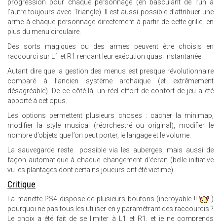
progression pour chaque personnage (en basculant de l’un à
l’autre toujours avec Triangle). Il est aussi possible d’attribuer une
arme à chaque personnage directement à partir de cette grille, en
plus du menu circulaire.
Des sorts magiques ou des armes peuvent être choisis en
raccourci sur L1 et R1 rendant leur exécution quasi instantanée.
Autant dire que la gestion des menus est presque révolutionnaire
comparé à l’ancien système archaïque (et extrêmement
désagréable). De ce côté-là, un réel effort de confort de jeu a été
apporté à cet opus.
Les options permettent plusieurs choses : cacher la minimap,
modifier la style musical (réorchestré ou original), modifier le
nombre d’objets que l’on peut porter, le langage et le volume.
La sauvegarde reste possible via les auberges, mais aussi de
façon automatique à chaque changement d’écran (belle initiative
vu les plantages dont certains joueurs ont été victime).
Critique
La manette PS4 dispose de plusieurs boutons (incroyable !!
)
pourquoi ne pas tous les utiliser en y paramétrant des raccourcis ?
Le choix a été fait de se limiter à L1 et R1, et je ne comprends