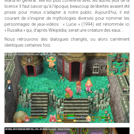
Mana en général : elle est plus cohérente avec les autres jeux de la
licence. Il faut savoir qu’à l’époque, beaucoup de libertés avaient été
prises pour mieux s’adapter à notre public. Aujourd’hui, il est
courant de s’inspirer de mythologies diverses pour nommer les
personnages de jeux-vidéos : « Lucie » (1994) est renommée ici
« Rusalka » qui, d’après Wikipédia, serait une créature des eaux…
Nous retrouvons des dialogues changés, ou alors carrément
identiques certaines fois.
26.JPG
25.JPG