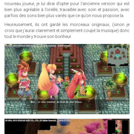
nouveau joueur, je lui dirai d’opter pour l’ancienne version qui est
bien plus agréable à l’oreille, travaillée avec soin et passion, avec
parfois des sons bien plus variés que ce qu’on nous propose la.
Heureusement, ils ont gardé les morceaux originaux, (sinon je
crois que j’aurai clairement et simplement coupé la musique) donc
tout le monde y trouve son bonheur.
17.JPG
13.JPG