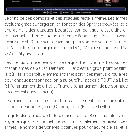
Le principe des combats et des attaques reste le même. Les armes
évoluent grâce au forgeron, en fonction des Sphères trouvées, et le
chargement des attaques boostées est identique, c’est-à-dire en
maintenant le bouton Action et en relâchant une fois le niveau
désiré atteint. On ne peut cependant plus voir le niveau maximum
de l’arme lors du chargement : un « LV.1, LV.2 » remplace le « 1/2,
2/2 » qu’il y avait avant.
Les menus ont été revus en se calquant encore une fois sur les
mécanismes de Seiken Densetsu III, et c’est un gros point positif :
là où il fallait perpétuellement entrer et sortir des menus circulaires
pour chaque personnage, on a aujourd’hui accès à TOUT via L1 et
R1 (changement de grille) et Triangle (changement de personnage
directement dans le menu).
Les menus circulaires sont instantanément reconnaissables
grâce aux encoches, bleu (Garçon), rose (Fille), vert (Elfe).
La grille des armes a été totalement refaite. Bien plus intuitive et
ergonomique, elle permet de voir immédiatement le niveau des
armes, le nombre de Sphères obtenues pour chacune d’elles, et la