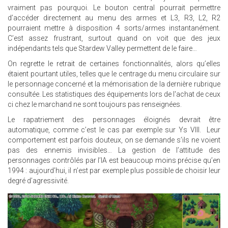
vraiment pas pourquoi. Le bouton central pourrait permettre
d’accéder directement au menu des armes et L3, R3, L2, R2
pourraient mettre à disposition 4 sorts/armes instantanément.
C’est assez frustrant, surtout quand on voit que des jeux
indépendants tels que Stardew Valley permettent de le faire…
On regrette le retrait de certaines fonctionnalités, alors qu’elles
étaient pourtant utiles, telles que le centrage du menu circulaire sur
le personnage concerné et la mémorisation de la dernière rubrique
consultée. Les statistiques des équipements lors de l'achat de ceux
ci chez le marchand ne sont toujours pas renseignées.
Le rapatriement des personnages éloignés devrait être
automatique, comme c’est le cas par exemple sur Ys VIII. Leur
comportement est parfois douteux, on se demande s’ils ne voient
pas des ennemis invisibles… La gestion de l’attitude des
personnages contrôlés par l’IA est beaucoup moins précise qu’en
1994 : aujourd’hui, il n’est par exemple plus possible de choisir leur
degré d’agressivité.
21.JPG