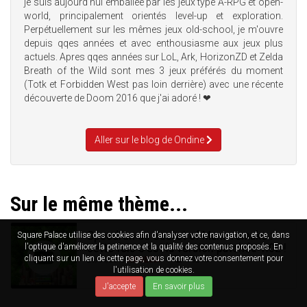
je suis aujourd'hui emballée par les jeux type A-RPG et open-
world, principalement orientés level-up et exploration.
Perpétuellement sur les mêmes jeux old-school, je m'ouvre
depuis qqes années et avec enthousiasme aux jeux plus
actuels. Apres qqes années sur LoL, Ark, HorizonZD et Zelda
Breath of the Wild sont mes 3 jeux préférés du moment
(Totk et Forbidden West pas loin derrière) avec une récente
découverte de Doom 2016 que j'ai adoré ! ❤
Aller sur le blog de Ondine
Sur le même thème...
Speedrun de Secret of Mana remake :
Square Palace utilise des cookies afin d'analyser votre navigation, et ce, dans
cette fois c'est la version patchée 1.02 !
l'optique d'améliorer la petinence et la qualité des contenus proposés. En
cliquant sur un lien de cette page, vous donnez votre consentement pour
29/04/2019
AMNESIA
4
702
l'utilisation de cookies.
J'accepte
En savoir plus