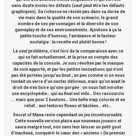
sans doute moins les défauts (sauf peut être les défauts
graphiques). Sa richesse ne réside pas dans sa durée de
vie mais dans la qualité de son scénario, le grand
nombre de ses personnages et la diversité de son
gameplay et de ses environnements. Ajoutons à ça la
petite touche d’humour, l’ambiance et le facteur
nostalgie : la recette est plutôt bonne !
Le seul problème, c’est lors de la comparaison avec ce
qui se fait actuellement, et la prise en compte des
capacités de la console. Je suis révoltée par le manque
de soin apporté, et par les petites innovations qui n’ont
pas été portées jusqu’au bout ; un peu comme si on nous
tendait un verre d’un nectar délicieux, mais qu’on avait le
droit de n’en boire qu’une gorgée : on nous fait miroiter
une encyclopédie… qui au final est vide… Des raccourcis
... mais que pour 2 boutons… Une belle map colorée et en
relief… aux textures floues et bâclées… etc…
Secret of Mana reste cependant un jeu incontournable.
Cette nouvelle version plaira aux nouveaux joueurs et
saura malgré tout, non sans leur laisser un petit gout
d’inachevé, conquérir le cœur des « anciens » (le premier