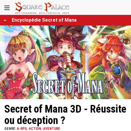
Aller
Toggle
au
contenu
navigation
Encyclopédie Secret of Mana
principal
Secret of Mana 3D - Réussite
ou déception ?
GENRE:
A-RPG
ACTION
AVENTURE