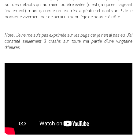
sûr des défauts qui aurraient pu être évités (c'est ça qui est rageant
finalement) mais ça reste un jeu très agréable et captivant ! Je le
conseille vivement car ce serai un sacrilège de passer à côté.
Note
: Je ne me suis pas exprimée sur les bugs car je n’en ai pas eu. J’ai
constaté seulement 3 crashs sur toute ma partie d’une vingtaine
d’heures.