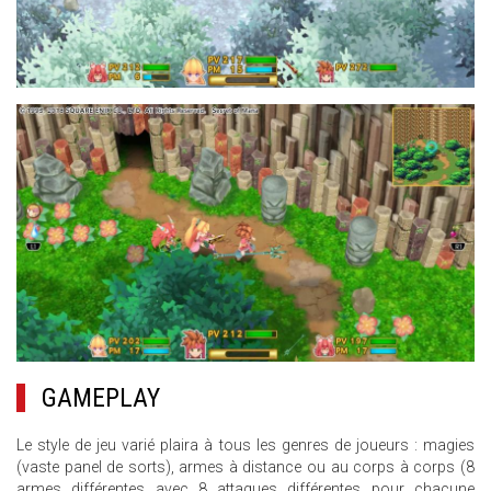
10.JPG
GAMEPLAY
Le style de jeu varié plaira à tous les genres de joueurs : magies
(vaste panel de sorts), armes à distance ou au corps à corps (8
armes différentes avec 8 attaques différentes pour chacune