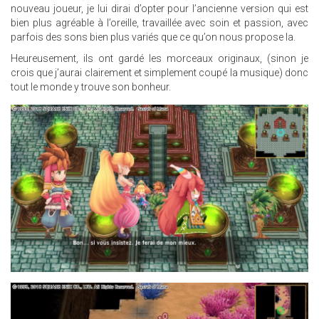
nouveau joueur, je lui dirai d’opter pour l’ancienne version qui est
bien plus agréable à l’oreille, travaillée avec soin et passion, avec
parfois des sons bien plus variés que ce qu’on nous propose la.
Heureusement, ils ont gardé les morceaux originaux, (sinon je
crois que j’aurai clairement et simplement coupé la musique) donc
tout le monde y trouve son bonheur.
17.JPG
13.JPG