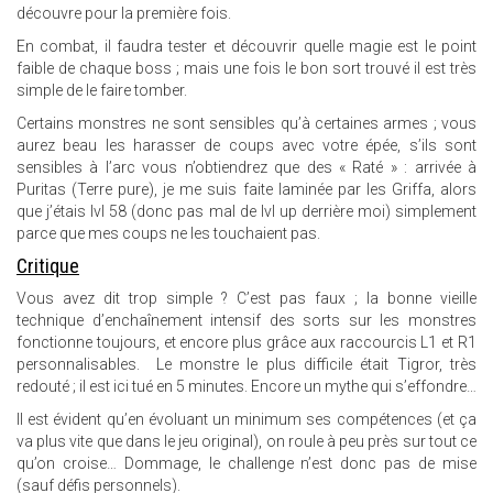
découvre pour la première fois.
En combat, il faudra tester et découvrir quelle magie est le point
faible de chaque boss ; mais une fois le bon sort trouvé il est très
simple de le faire tomber.
Certains monstres ne sont sensibles qu’à certaines armes ; vous
aurez beau les harasser de coups avec votre épée, s’ils sont
sensibles à l’arc vous n’obtiendrez que des « Raté » : arrivée à
Puritas (Terre pure), je me suis faite laminée par les Griffa, alors
que j’étais lvl 58 (donc pas mal de lvl up derrière moi) simplement
parce que mes coups ne les touchaient pas.
Critique
Vous avez dit trop simple ? C’est pas faux ; la bonne vieille
technique d’enchaînement intensif des sorts sur les monstres
fonctionne toujours, et encore plus grâce aux raccourcis L1 et R1
personnalisables. Le monstre le plus difficile était Tigror, très
redouté ; il est ici tué en 5 minutes. Encore un mythe qui s’effondre…
Il est évident qu’en évoluant un minimum ses compétences (et ça
va plus vite que dans le jeu original), on roule à peu près sur tout ce
qu’on croise… Dommage, le challenge n’est donc pas de mise
(sauf défis personnels).