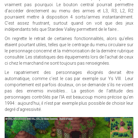
vraiment pas pourquoi. Le bouton central pourrait permettre
d’accéder directement au menu des armes et L3, R3, L2, R2
pourraient mettre à disposition 4 sorts/armes instantanément.
C’est assez frustrant, surtout quand on voit que des jeux
indépendants tels que Stardew Valley permettent de le faire…
On regrette le retrait de certaines fonctionnalités, alors qu’elles
étaient pourtant utiles, telles que le centrage du menu circulaire sur
le personnage concerné et la mémorisation de la dernière rubrique
consultée. Les statistiques des équipements lors de l'achat de ceux
ci chez le marchand ne sont toujours pas renseignées.
Le rapatriement des personnages éloignés devrait être
automatique, comme c’est le cas par exemple sur Ys VIII. Leur
comportement est parfois douteux, on se demande s’ils ne voient
pas des ennemis invisibles… La gestion de l’attitude des
personnages contrôlés par l’IA est beaucoup moins précise qu’en
1994 : aujourd’hui, il n’est par exemple plus possible de choisir leur
degré d’agressivité.
21.JPG