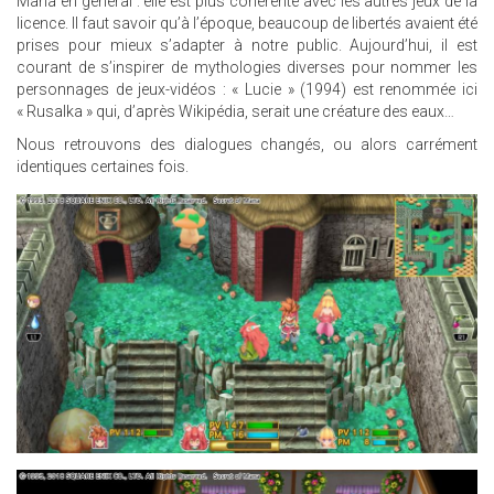
Mana en général : elle est plus cohérente avec les autres jeux de la
licence. Il faut savoir qu’à l’époque, beaucoup de libertés avaient été
prises pour mieux s’adapter à notre public. Aujourd’hui, il est
courant de s’inspirer de mythologies diverses pour nommer les
personnages de jeux-vidéos : « Lucie » (1994) est renommée ici
« Rusalka » qui, d’après Wikipédia, serait une créature des eaux…
Nous retrouvons des dialogues changés, ou alors carrément
identiques certaines fois.
26.JPG
25.JPG