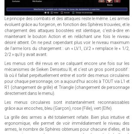
Le principe des combats et des attaques reste le même. Les armes
évoluent grâce au forgeron, en fonction des Sphères trouvées, et le
chargement des attaques boostées est identique, c’est-à-dire en
maintenant le bouton Action et en relâchant une fois le niveau
désiré atteint. On ne peut cependant plus voir le niveau maximum
de l’arme lors du chargement : un « LV.1, LV.2 » remplace le « 1/2,
2/2 » qu’il y avait avant.
Les menus ont été revus en se calquant encore une fois sur les
mécanismes de Seiken Densetsu III, et c’est un gros point positif :
là où il fallait perpétuellement entrer et sortir des menus circulaires
pour chaque personnage, on a aujourd’hui accès à TOUT via L1 et
R1 (changement de grille) et Triangle (changement de personnage
directement dans le menu).
Les menus circulaires sont instantanément reconnaissables
grâce aux encoches, bleu (Garçon), rose (Fille), vert (Elfe).
La grille des armes a été totalement refaite. Bien plus intuitive et
ergonomique, elle permet de voir immédiatement le niveau des
armes, le nombre de Sphères obtenues pour chacune d’elles, et la