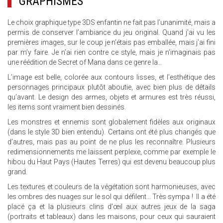
GRAPHISMES
Le choix graphique type 3DS enfantin ne fait pas l’unanimité, mais a
permis de conserver l’ambiance du jeu original. Quand j’ai vu les
premières images, sur le coup je n’étais pas emballée, mais j’ai fini
par m’y faire. Je n’ai rien contre ce style, mais je n’imaginais pas
une réédition de Secret of Mana dans ce genre la…
L’image est belle, colorée aux contours lisses, et l’esthétique des
personnages principaux plutôt aboutie, avec bien plus de détails
qu’avant. Le design des armes, objets et armures est très réussi,
les items sont vraiment bien dessinés.
Les monstres et ennemis sont globalement fidèles aux originaux
(dans le style 3D bien entendu). Certains ont été plus changés que
d’autres, mais pas au point de ne plus les reconnaître. Plusieurs
redimensionnements me laissent perplexe, comme par exemple le
hibou du Haut Pays (Hautes Terres) qui est devenu beaucoup plus
grand.
Les textures et couleurs de la végétation sont harmonieuses, avec
les ombres des nuages sur le sol qui défilent… Très sympa ! Il a été
placé ça et la plusieurs clins d’œil aux autres jeux de la saga
(portraits et tableaux) dans les maisons, pour ceux qui sauraient