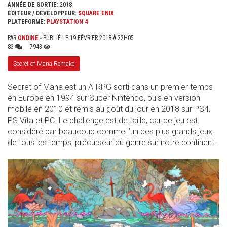
ANNÉE DE SORTIE:
2018
ÉDITEUR / DÉVELOPPEUR:
SQUARE ENIX
PLATEFORME:
PLAYSTATION 4
PAR
ONDINE
- PUBLIÉ LE 19 FÉVRIER 2018 À 22H05
83
7943
Secret of Mana Remake
Secret of Mana est un A-RPG sorti dans un premier temps
en Europe en 1994 sur Super Nintendo, puis en version
mobile en 2010 et remis au goût du jour en 2018 sur PS4,
PS Vita et PC. Le challenge est de taille, car ce jeu est
considéré par beaucoup comme l’un des plus grands jeux
de tous les temps, précurseur du genre sur notre continent.
SANS_TITRE_.JPG