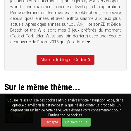
je suis aujourd'hui emballée par les jeux type A-RPG et open-
world, principalement orientés level-up et exploration.
Perpétuellement sur les mêmes jeux old-school, je m'ouvre
depuis qqes années et avec enthousiasme aux jeux plus
actuels. Apres qqes années sur LoL, Ark, HorizonZD et Zelda
Breath of the Wild sont mes 3 jeux préférés du moment
(Totk et Forbidden West pas loin derrière) avec une récente
découverte de Doom 2016 que j'ai adoré ! ❤
Aller sur le blog de Ondine
Sur le même thème...
Speedrun de Secret of Mana remake :
Square Palace utilise des cookies afin d'analyser votre navigation, et ce, dans
cette fois c'est la version patchée 1.02 !
l'optique d'améliorer la petinence et la qualité des contenus proposés. En
cliquant sur un lien de cette page, vous donnez votre consentement pour
29/04/2019
AMNESIA
4
702
l'utilisation de cookies.
J'accepte
En savoir plus