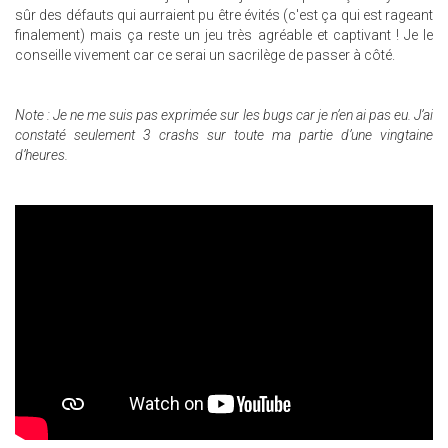
sûr des défauts qui aurraient pu être évités (c'est ça qui est rageant
finalement) mais ça reste un jeu très agréable et captivant ! Je le
conseille vivement car ce serai un sacrilège de passer à côté.
Note
: Je ne me suis pas exprimée sur les bugs car je n’en ai pas eu. J’ai
constaté seulement 3 crashs sur toute ma partie d’une vingtaine
d’heures.