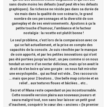
sans doute moins les défauts (sauf peut être les défauts
graphiques). Sa richesse ne réside pas dans sa durée de
vie mais dans la qualité de son scénario, le grand
nombre de ses personnages et la diversité de son
gameplay et de ses environnements. Ajoutons à ça la
petite touche d’humour, l’ambiance et le facteur
nostalgie : la recette est plutôt bonne !
Le seul problème, c’est lors de la comparaison avec ce
qui se fait actuellement, et la prise en compte des
capacités de la console. Je suis révoltée par le manque
de soin apporté, et par les petites innovations qui n’ont
pas été portées jusqu’au bout ; un peu comme si on nous
tendait un verre d’un nectar délicieux, mais qu’on avait le
droit de n’en boire qu’une gorgée : on nous fait miroiter
une encyclopédie… qui au final est vide… Des raccourcis
... mais que pour 2 boutons… Une belle map colorée et en
relief… aux textures floues et bâclées… etc…
Secret of Mana reste cependant un jeu incontournable.
Cette nouvelle version plaira aux nouveaux joueurs et
saura malgré tout, non sans leur laisser un petit gout
d’inachevé, conquérir le cœur des « anciens » (le premier