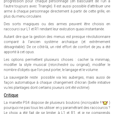
progression pour chaque personnage (en basculant de l’un à
l’autre toujours avec Triangle). Il est aussi possible d’attribuer une
arme à chaque personnage directement à partir de cette grille, en
plus du menu circulaire.
Des sorts magiques ou des armes peuvent être choisis en
raccourci sur L1 et R1 rendant leur exécution quasi instantanée.
Autant dire que la gestion des menus est presque révolutionnaire
comparé à l’ancien système archaïque (et extrêmement
désagréable). De ce côté-là, un réel effort de confort de jeu a été
apporté à cet opus.
Les options permettent plusieurs choses : cacher la minimap,
modifier la style musical (réorchestré ou original), modifier le
nombre d’objets que l’on peut porter, le langage et le volume.
La sauvegarde reste possible via les auberges, mais aussi de
façon automatique à chaque changement d’écran (belle initiative
vu les plantages dont certains joueurs ont été victime).
Critique
La manette PS4 dispose de plusieurs boutons (incroyable !!
)
pourquoi ne pas tous les utiliser en y paramétrant des raccourcis ?
Le choix a été fait de se limiter à L1 et R1, et je ne comprends