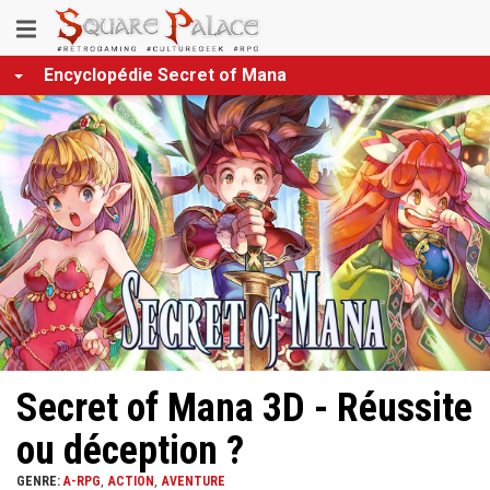
Aller
Toggle
au
contenu
navigation
Encyclopédie Secret of Mana
principal
Secret of Mana 3D - Réussite
ou déception ?
GENRE:
A-RPG
ACTION
AVENTURE