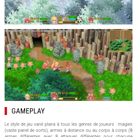
10.JPG
GAMEPLAY
Le style de jeu varié plaira à tous les genres de joueurs : magies
(vaste panel de sorts), armes à distance ou au corps à corps (8
armes différentes avec 8 attaques différentes pour chacune