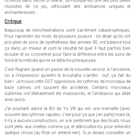
richesse dans Secret of Mana ; la musique est une des plus belles
réussites de ce jeu, véhiculant des ambiances uniques et
enchanteresses…
Critique
Beaucoup de réorchestrations sont carrément catastrophiques.
Pour reprendre les mots de plusieurs joueurs : on dirait qu’ils ont
pris plein de sons de synthétiseur des années 90, ont balancé tout
ça dans un mixeur et sorti le résultat tel quel. Il faut parfois bien
écouter et se concentrer pour faire la différence entre les sons de
fond et la mélodie qui ne se détache presque pas.
C’est flagrant quand on passe de la nouvelle version à l’ancienne,
on a l’impression qu’enfin le brouhaha s’arrête… ouf, ça fait du
bien ! Je trouve cette OST oppressive, les rythmes de morceaux de
base calmes ont souvent été accélérés. Certains morceaux
sublimes ont littéralement été massacrés, et l’ambiance qui allait
avec aussi…
J’ai pourtant adoré la BO de Ys VIII qui est une merveille (avec
souvent des rythmes rapides, c’est pour ça que j’en parle) mais là,
il n’y a aucune construction, on a le sentiment que des bruits nous
sont jetés aux oreilles comme ça, et débrouilles-toi pour entendre
quelque chose (au final on entend rien). Si je devais conseiller un