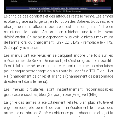
Le principe des combats et des attaques reste le même. Les armes
évoluent grâce au forgeron, en fonction des Sphères trouvées, et le
chargement des attaques boostées est identique, c’est-à-dire en
maintenant le bouton Action et en relâchant une fois le niveau
désiré atteint. On ne peut cependant plus voir le niveau maximum
de l’arme lors du chargement : un « LV.1, LV.2 » remplace le « 1/2,
2/2 » qu’il y avait avant.
Les menus ont été revus en se calquant encore une fois sur les
mécanismes de Seiken Densetsu III, et c’est un gros point positif :
là où il fallait perpétuellement entrer et sortir des menus circulaires
pour chaque personnage, on a aujourd’hui accès à TOUT via L1 et
R1 (changement de grille) et Triangle (changement de personnage
directement dans le menu).
Les menus circulaires sont instantanément reconnaissables
grâce aux encoches, bleu (Garçon), rose (Fille), vert (Elfe).
La grille des armes a été totalement refaite. Bien plus intuitive et
ergonomique, elle permet de voir immédiatement le niveau des
armes, le nombre de Sphères obtenues pour chacune d’elles, et la