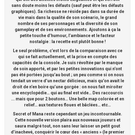
sans doute moins les défauts (sauf peut être les défauts
graphiques). Sa richesse ne réside pas dans sa durée de
vie mais dans la qualité de son scénario, le grand
nombre de ses personnages et la diversité de son
gameplay et de ses environnements. Ajoutons à ça la
petite touche d’humour, l’ambiance et le facteur
nostalgie : la recette est plutôt bonne !
Le seul problème, c’est lors de la comparaison avec ce
qui se fait actuellement, et la prise en compte des
capacités de la console. Je suis révoltée par le manque
de soin apporté, et par les petites innovations qui n’ont
pas été portées jusqu’au bout ; un peu comme si on nous
tendait un verre d’un nectar délicieux, mais qu’on avait le
droit de n’en boire qu’une gorgée : on nous fait miroiter
une encyclopédie… qui au final est vide… Des raccourcis
... mais que pour 2 boutons… Une belle map colorée et en
relief… aux textures floues et bâclées… etc…
Secret of Mana reste cependant un jeu incontournable.
Cette nouvelle version plaira aux nouveaux joueurs et
saura malgré tout, non sans leur laisser un petit gout
d’inachevé, conquérir le cœur des « anciens » (le premier