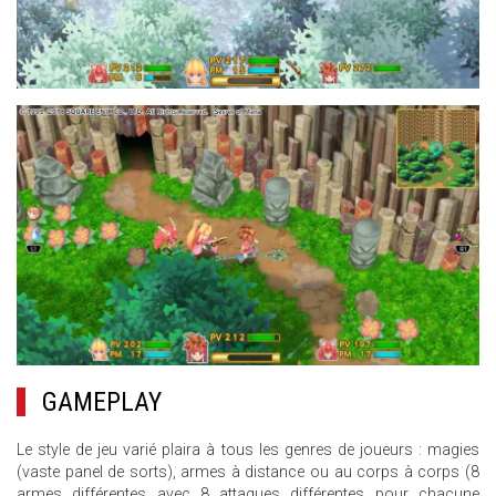
10.JPG
GAMEPLAY
Le style de jeu varié plaira à tous les genres de joueurs : magies
(vaste panel de sorts), armes à distance ou au corps à corps (8
armes différentes avec 8 attaques différentes pour chacune