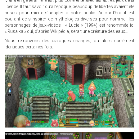
Mana en général : elle est plus cohérente avec les autres jeux de la
licence. Il faut savoir qu’à l’époque, beaucoup de libertés avaient été
prises pour mieux s’adapter à notre public. Aujourd’hui, il est
courant de s’inspirer de mythologies diverses pour nommer les
personnages de jeux-vidéos : « Lucie » (1994) est renommée ici
« Rusalka » qui, d’après Wikipédia, serait une créature des eaux…
Nous retrouvons des dialogues changés, ou alors carrément
identiques certaines fois.
26.JPG
25.JPG