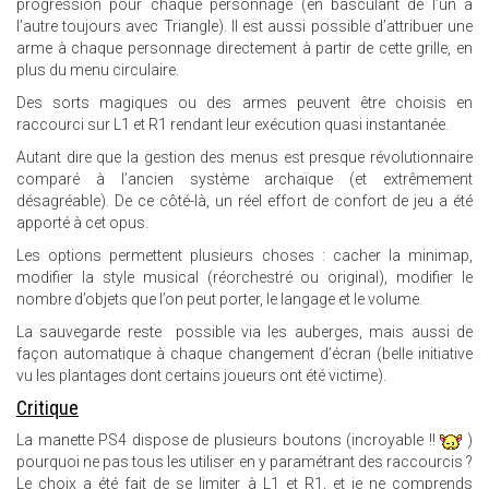
progression pour chaque personnage (en basculant de l’un à
l’autre toujours avec Triangle). Il est aussi possible d’attribuer une
arme à chaque personnage directement à partir de cette grille, en
plus du menu circulaire.
Des sorts magiques ou des armes peuvent être choisis en
raccourci sur L1 et R1 rendant leur exécution quasi instantanée.
Autant dire que la gestion des menus est presque révolutionnaire
comparé à l’ancien système archaïque (et extrêmement
désagréable). De ce côté-là, un réel effort de confort de jeu a été
apporté à cet opus.
Les options permettent plusieurs choses : cacher la minimap,
modifier la style musical (réorchestré ou original), modifier le
nombre d’objets que l’on peut porter, le langage et le volume.
La sauvegarde reste possible via les auberges, mais aussi de
façon automatique à chaque changement d’écran (belle initiative
vu les plantages dont certains joueurs ont été victime).
Critique
La manette PS4 dispose de plusieurs boutons (incroyable !!
)
pourquoi ne pas tous les utiliser en y paramétrant des raccourcis ?
Le choix a été fait de se limiter à L1 et R1, et je ne comprends