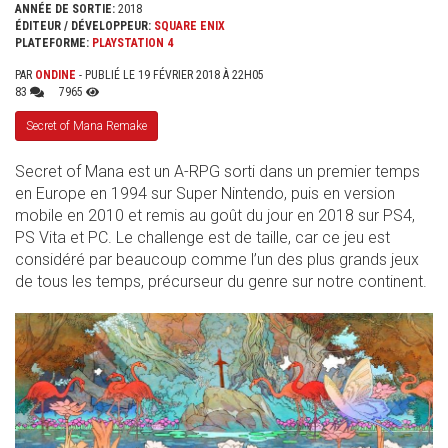
ANNÉE DE SORTIE:
2018
ÉDITEUR / DÉVELOPPEUR:
SQUARE ENIX
PLATEFORME:
PLAYSTATION 4
PAR
ONDINE
- PUBLIÉ LE 19 FÉVRIER 2018 À 22H05
83
7965
Secret of Mana Remake
Secret of Mana est un A-RPG sorti dans un premier temps
en Europe en 1994 sur Super Nintendo, puis en version
mobile en 2010 et remis au goût du jour en 2018 sur PS4,
PS Vita et PC. Le challenge est de taille, car ce jeu est
considéré par beaucoup comme l’un des plus grands jeux
de tous les temps, précurseur du genre sur notre continent.
SANS_TITRE_.JPG