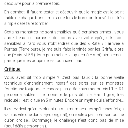
découvre pour la première fois.
En combat, il faudra tester et découvrir quelle magie est le point
faible de chaque boss ; mais une fois le bon sort trouvé il est très
simple de le faire tomber.
Certains monstres ne sont sensibles qu’à certaines armes ; vous
aurez beau les harasser de coups avec votre épée, s’ils sont
sensibles à l’arc vous n’obtiendrez que des « Raté » : arrivée à
Puritas (Terre pure), je me suis faite laminée par les Griffa, alors
que j’étais lvl 58 (donc pas mal de lvl up derrière moi) simplement
parce que mes coups ne les touchaient pas.
Critique
Vous avez dit trop simple ? C’est pas faux ; la bonne vieille
technique d’enchaînement intensif des sorts sur les monstres
fonctionne toujours, et encore plus grâce aux raccourcis L1 et R1
personnalisables. Le monstre le plus difficile était Tigror, très
redouté ; il est ici tué en 5 minutes. Encore un mythe qui s’effondre…
Il est évident qu’en évoluant un minimum ses compétences (et ça
va plus vite que dans le jeu original), on roule à peu près sur tout ce
qu’on croise… Dommage, le challenge n’est donc pas de mise
(sauf défis personnels).