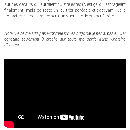
sûr des défauts qui aurraient pu être évités (c'est ça qui est rageant
finalement) mais ça reste un jeu très agréable et captivant ! Je le
conseille vivement car ce serai un sacrilège de passer à côté.
Note
: Je ne me suis pas exprimée sur les bugs car je n’en ai pas eu. J’ai
constaté seulement 3 crashs sur toute ma partie d’une vingtaine
d’heures.