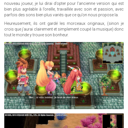
nouveau joueur, je lui dirai d’opter pour l’ancienne version qui est
bien plus agréable à l’oreille, travaillée avec soin et passion, avec
parfois des sons bien plus variés que ce qu’on nous propose la.
Heureusement, ils ont gardé les morceaux originaux, (sinon je
crois que j’aurai clairement et simplement coupé la musique) donc
tout le monde y trouve son bonheur.
17.JPG
13.JPG