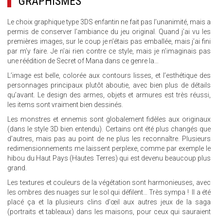
GRAPHISMES
Le choix graphique type 3DS enfantin ne fait pas l’unanimité, mais a
permis de conserver l’ambiance du jeu original. Quand j’ai vu les
premières images, sur le coup je n’étais pas emballée, mais j’ai fini
par m’y faire. Je n’ai rien contre ce style, mais je n’imaginais pas
une réédition de Secret of Mana dans ce genre la…
L’image est belle, colorée aux contours lisses, et l’esthétique des
personnages principaux plutôt aboutie, avec bien plus de détails
qu’avant. Le design des armes, objets et armures est très réussi,
les items sont vraiment bien dessinés.
Les monstres et ennemis sont globalement fidèles aux originaux
(dans le style 3D bien entendu). Certains ont été plus changés que
d’autres, mais pas au point de ne plus les reconnaître. Plusieurs
redimensionnements me laissent perplexe, comme par exemple le
hibou du Haut Pays (Hautes Terres) qui est devenu beaucoup plus
grand.
Les textures et couleurs de la végétation sont harmonieuses, avec
les ombres des nuages sur le sol qui défilent… Très sympa ! Il a été
placé ça et la plusieurs clins d’œil aux autres jeux de la saga
(portraits et tableaux) dans les maisons, pour ceux qui sauraient