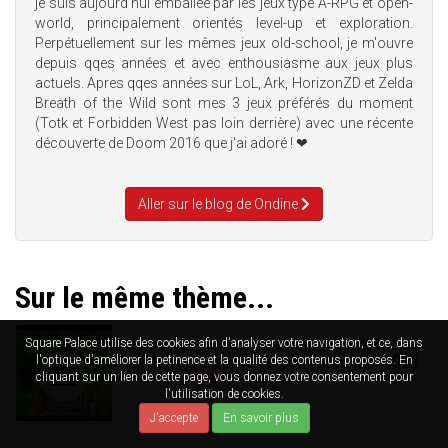
je suis aujourd'hui emballée par les jeux type A-RPG et open-
world, principalement orientés level-up et exploration.
Perpétuellement sur les mêmes jeux old-school, je m'ouvre
depuis qqes années et avec enthousiasme aux jeux plus
actuels. Apres qqes années sur LoL, Ark, HorizonZD et Zelda
Breath of the Wild sont mes 3 jeux préférés du moment
(Totk et Forbidden West pas loin derrière) avec une récente
découverte de Doom 2016 que j'ai adoré ! ❤
Aller sur le blog de Ondine
Sur le même thème...
Speedrun de Secret of Mana remake :
Square Palace utilise des cookies afin d'analyser votre navigation, et ce, dans
cette fois c'est la version patchée 1.02 !
l'optique d'améliorer la petinence et la qualité des contenus proposés. En
cliquant sur un lien de cette page, vous donnez votre consentement pour
29/04/2019
AMNESIA
4
702
l'utilisation de cookies.
J'accepte
En savoir plus