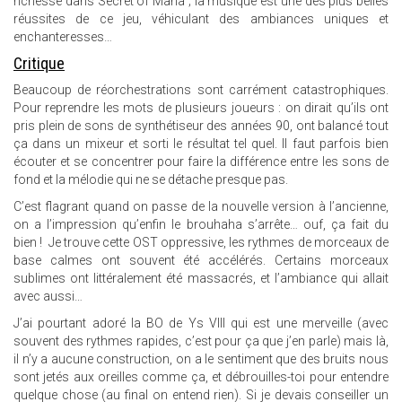
richesse dans Secret of Mana ; la musique est une des plus belles
réussites de ce jeu, véhiculant des ambiances uniques et
enchanteresses…
Critique
Beaucoup de réorchestrations sont carrément catastrophiques.
Pour reprendre les mots de plusieurs joueurs : on dirait qu’ils ont
pris plein de sons de synthétiseur des années 90, ont balancé tout
ça dans un mixeur et sorti le résultat tel quel. Il faut parfois bien
écouter et se concentrer pour faire la différence entre les sons de
fond et la mélodie qui ne se détache presque pas.
C’est flagrant quand on passe de la nouvelle version à l’ancienne,
on a l’impression qu’enfin le brouhaha s’arrête… ouf, ça fait du
bien ! Je trouve cette OST oppressive, les rythmes de morceaux de
base calmes ont souvent été accélérés. Certains morceaux
sublimes ont littéralement été massacrés, et l’ambiance qui allait
avec aussi…
J’ai pourtant adoré la BO de Ys VIII qui est une merveille (avec
souvent des rythmes rapides, c’est pour ça que j’en parle) mais là,
il n’y a aucune construction, on a le sentiment que des bruits nous
sont jetés aux oreilles comme ça, et débrouilles-toi pour entendre
quelque chose (au final on entend rien). Si je devais conseiller un