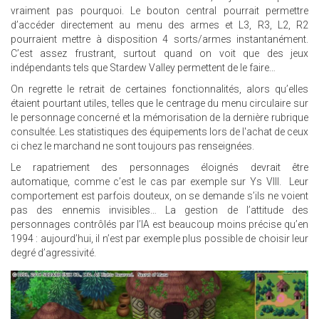
vraiment pas pourquoi. Le bouton central pourrait permettre
d’accéder directement au menu des armes et L3, R3, L2, R2
pourraient mettre à disposition 4 sorts/armes instantanément.
C’est assez frustrant, surtout quand on voit que des jeux
indépendants tels que Stardew Valley permettent de le faire…
On regrette le retrait de certaines fonctionnalités, alors qu’elles
étaient pourtant utiles, telles que le centrage du menu circulaire sur
le personnage concerné et la mémorisation de la dernière rubrique
consultée. Les statistiques des équipements lors de l'achat de ceux
ci chez le marchand ne sont toujours pas renseignées.
Le rapatriement des personnages éloignés devrait être
automatique, comme c’est le cas par exemple sur Ys VIII. Leur
comportement est parfois douteux, on se demande s’ils ne voient
pas des ennemis invisibles… La gestion de l’attitude des
personnages contrôlés par l’IA est beaucoup moins précise qu’en
1994 : aujourd’hui, il n’est par exemple plus possible de choisir leur
degré d’agressivité.
21.JPG