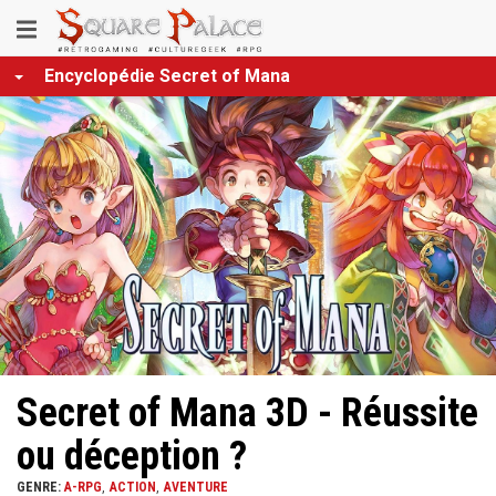
Aller
Toggle
au
contenu
navigation
Encyclopédie Secret of Mana
principal
Secret of Mana 3D - Réussite
ou déception ?
GENRE:
A-RPG
ACTION
AVENTURE